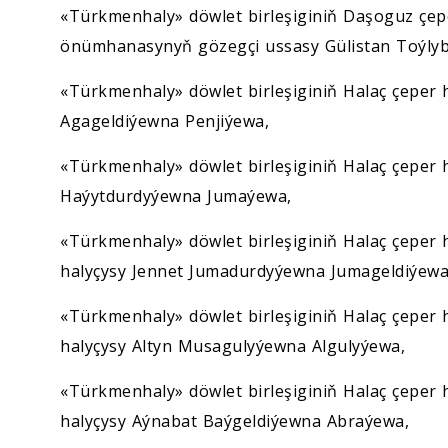
«Türkmenhaly» döwlet birleşiginiň Daşoguz çe
önümhanasynyň gözegçi ussasy Gülistan Toýl
«Türkmenhaly» döwlet birleşiginiň Halaç çeper 
Agageldiýewna Penjiýewa,
«Türkmenhaly» döwlet birleşiginiň Halaç çeper 
Haýytdurdyýewna Jumaýewa,
«Türkmenhaly» döwlet birleşiginiň Halaç çepe
halyçysy Jennet Jumadurdyýewna Jumageldiýewa
«Türkmenhaly» döwlet birleşiginiň Halaç çeper
halyçysy Altyn Musagulyýewna Algulyýewa,
«Türkmenhaly» döwlet birleşiginiň Halaç çeper
halyçysy Aýnabat Baýgeldiýewna Abraýewa,