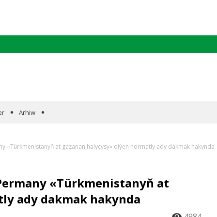
er
Arhiw
ny «Türkmenistanyň at gazanan halyçysy» diýen hormatly ady dakmak hakynda
 Permany «Türkmenistanyň at
tly ady dakmak hakynda
4984