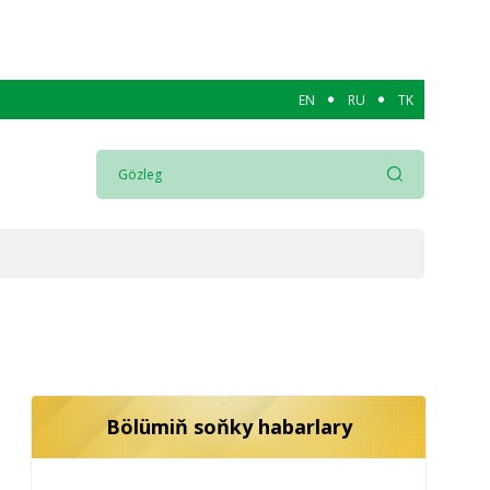
EN
RU
TK
Bölümiň soňky habarlary