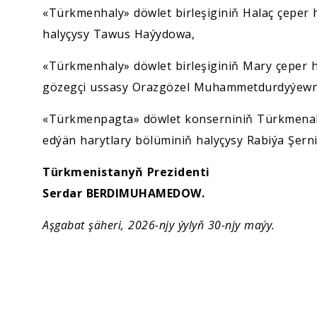
«Türkmenhaly» döwlet birleşiginiň Halaç çeper
halyçysy Tawus Haýydowa,
«Türkmenhaly» döwlet birleşiginiň Mary çeper
gözegçi ussasy Orazgözel Muhammetdurdyýew
«Türkmenpagta» döwlet konserniniň Türkmenaba
edýän harytlary bölüminiň halyçysy Rabiýa Şer
Türkmenistanyň Prezidenti
Serdar BERDIMUHAMEDOW.
Aşgabat şäheri, 2026-njy ýylyň 30-njy maýy.