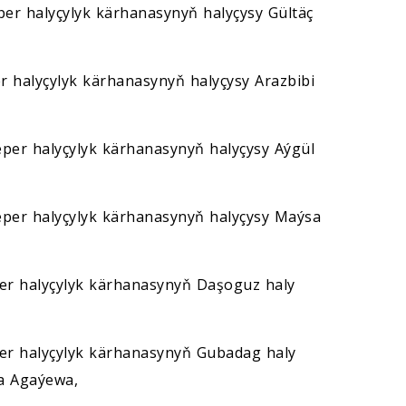
er halyçylyk kärhanasynyň halyçysy Gültäç
r halyçylyk kärhanasynyň halyçysy Arazbibi
eper halyçylyk kärhanasynyň halyçysy Aýgül
eper halyçylyk kärhanasynyň halyçysy Maýsa
er halyçylyk kärhanasynyň Daşoguz haly
er halyçylyk kärhanasynyň Gubadag haly
a Agaýewa,