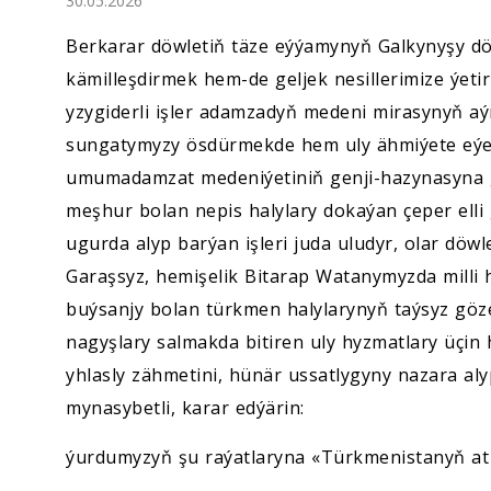
30.05.2026
Ykdysadyýet
Berkarar döwletiň täze eýýamynyň Galkynyşy dö
Jemgyýet
kämilleşdirmek hem-de geljek nesillerimize ýet
yzygiderli işler adamzadyň medeni mirasynyň a
Medeniýet
sungatymyzy ösdürmekde hem uly ähmiýete eýed
umumadamzat medeniýetiniň genji-hazynasyna g
Ylym
meşhur bolan nepis halylary dokaýan çeper elli
ugurda alyp barýan işleri juda uludyr, olar döw
Sport
Garaşsyz, hemişelik Bitarap Watanymyzda milli
buýsanjy bolan türkmen halylarynyň taýsyz göze
nagyşlary salmakda bitiren uly hyzmatlary üçi
yhlasly zähmetini, hünär ussatlygyny nazara a
mynasybetli, karar edýärin:
ýurdumyzyň şu raýatlaryna «Türkmenistanyň at 