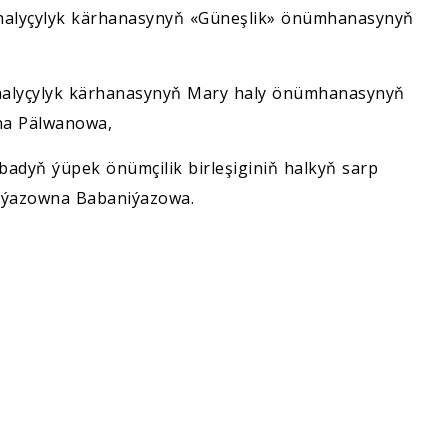
 halyçylyk kärhanasynyň «Güneşlik» önümhanasynyň
 halyçylyk kärhanasynyň Mary haly önümhanasynyň
na Pälwanowa,
dyň ýüpek önümçilik birleşiginiň halkyň sarp
niýazowna Babaniýazowa.