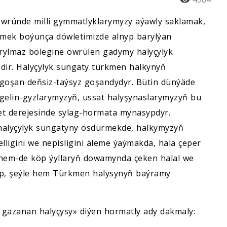
wründe milli gymmatlyklarymyzy aýawly saklamak,
irmek boýunça döwletimizde alnyp barylýan
ýrylmaz bölegine öwrülen gadymy halyçylyk
ir. Halyçylyk sungaty türkmen halkynyň
oşan deňsiz-taýsyz goşandydyr. Bütin dünýäde
 gelin-gyzlarymyzyň, ussat halyşynaslarymyzyň bu
let derejesinde sylag-hormata mynasypdyr.
 halyçylyk sungatyny ösdürmekde, halkymyzyň
lligini we nepisligini äleme ýaýmakda, hala çeper
n hem-de köp ýyllaryň dowamynda çeken halal we
lyp, şeýle hem Türkmen halysynyň baýramy
gazanan halyçysy» diýen hormatly ady dakmaly: