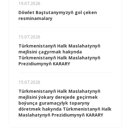
19.07.2026
Döwlet Baştutanymyzyň gol çeken
resminamalary
15.07.2026
Türkmenistanyň Halk Maslahatynyň
mejlisini çagyrmak hakynda
Türkmenistanyň Halk Maslahatynyň
Prezidiumynyň KARARY
15.07.2026
Türkmenistanyň Halk Maslahatynyň
mejlisini ýokary derejede geçirmek
boýunça guramaçylyk toparyny
döretmek hakynda Türkmenistanyň Halk
Maslahatynyň Prezidiumynyň KARARY