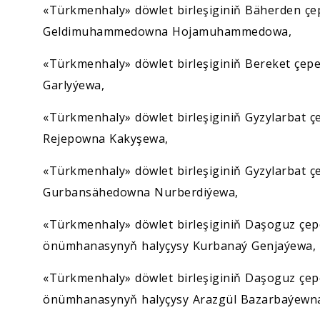
«Türkmenhaly» döwlet birleşiginiň Bäherden çep
Geldimuhammedowna Hojamuhammedowa,
«Türkmenhaly» döwlet birleşiginiň Bereket çepe
Garlyýewa,
«Türkmenhaly» döwlet birleşiginiň Gyzylarbat ç
Rejepowna Kakyşewa,
«Türkmenhaly» döwlet birleşiginiň Gyzylarbat ç
Gurbansähedowna Nurberdiýewa,
«Türkmenhaly» döwlet birleşiginiň Daşoguz çep
önümhanasynyň halyçysy Kurbanaý Genjaýewa,
«Türkmenhaly» döwlet birleşiginiň Daşoguz çep
önümhanasynyň halyçysy Arazgül Bazarbaýewn