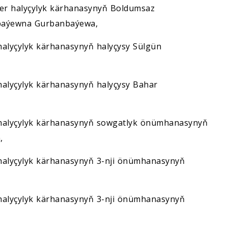
per halyçylyk kärhanasynyň Boldumsaz
ybaýewna Gurbanbaýewa,
halyçylyk kärhanasynyň halyçysy Sülgün
halyçylyk kärhanasynyň halyçysy Bahar
r halyçylyk kärhanasynyň sowgatlyk önümhanasynyň
,
 halyçylyk kärhanasynyň 3-nji önümhanasynyň
 halyçylyk kärhanasynyň 3-nji önümhanasynyň