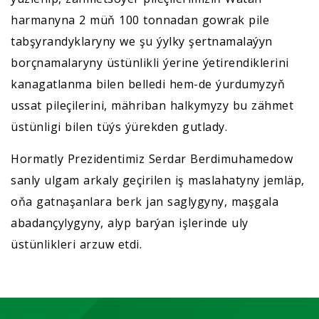
harmanyna 2 müň 100 tonnadan gowrak pile
tabşyrandyklaryny we şu ýylky şertnamalaýyn
borçnamalaryny üstünlikli ýerine ýetirendiklerini
kanagatlanma bilen belledi hem-de ýurdumyzyň
ussat pileçilerini, mähriban halkymyzy bu zähmet
üstünligi bilen tüýs ýürekden gutlady.
Hormatly Prezidentimiz Serdar Berdimuhamedow
sanly ulgam arkaly geçirilen iş maslahatyny jemläp,
oňa gatnaşanlara berk jan saglygyny, maşgala
abadançylygyny, alyp barýan işlerinde uly
üstünlikleri arzuw etdi.