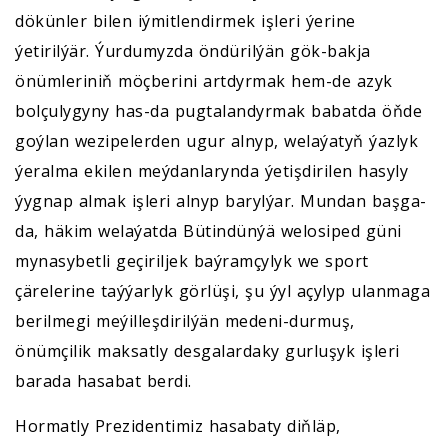
dökünler bilen iýmitlendirmek işleri ýerine
ýetirilýär. Ýurdumyzda öndürilýän gök-bakja
önümleriniň möçberini artdyrmak hem-de azyk
bolçulygyny has-da pugtalandyrmak babatda öňde
goýlan wezipelerden ugur alnyp, welaýatyň ýazlyk
ýeralma ekilen meýdanlarynda ýetişdirilen hasyly
ýygnap almak işleri alnyp barylýar. Mundan başga-
da, häkim welaýatda Bütindünýä welosiped güni
mynasybetli geçiriljek baýramçylyk we sport
çärelerine taýýarlyk görlüşi, şu ýyl açylyp ulanmaga
berilmegi meýilleşdirilýän medeni-durmuş,
önümçilik maksatly desgalardaky gurluşyk işleri
barada hasabat berdi.
Hormatly Prezidentimiz hasabaty diňläp,