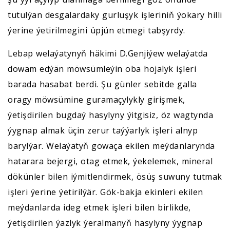
tutulýan desgalardaky gurluşyk işleriniň ýokary hilli
ýerine ýetirilmegini üpjün etmegi tabşyrdy.
Lebap welaýatynyň häkimi D.Genjiýew welaýatda
dowam edýän möwsümleýin oba hojalyk işleri
barada hasabat berdi. Şu günler sebitde galla
oragy möwsümine guramaçylykly girişmek,
ýetişdirilen bugdaý hasylyny ýitgisiz, öz wagtynda
ýygnap almak üçin zerur taýýarlyk işleri alnyp
barylýar. Welaýatyň gowaça ekilen meýdanlarynda
hatarara bejergi, otag etmek, ýekelemek, mineral
dökünler bilen iýmitlendirmek, ösüş suwuny tutmak
işleri ýerine ýetirilýär. Gök-bakja ekinleri ekilen
meýdanlarda ideg etmek işleri bilen birlikde,
ýetişdirilen ýazlyk ýeralmanyň hasylyny ýygnap