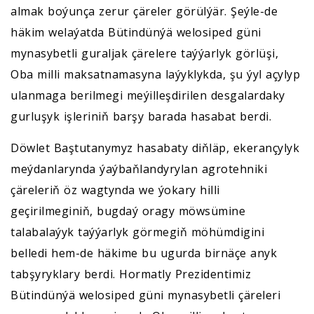
almak boýunça zerur çäreler görülýär. Şeýle-de
häkim welaýatda Bütindünýä welosiped güni
mynasybetli guraljak çärelere taýýarlyk görlüşi,
Oba milli maksatnamasyna laýyklykda, şu ýyl açylyp
ulanmaga berilmegi meýilleşdirilen desgalardaky
gurluşyk işleriniň barşy barada hasabat berdi.
Döwlet Baştutanymyz hasabaty diňläp, ekerançylyk
meýdanlarynda ýaýbaňlandyrylan agrotehniki
çäreleriň öz wagtynda we ýokary hilli
geçirilmeginiň, bugdaý oragy möwsümine
talabalaýyk taýýarlyk görmegiň möhümdigini
belledi hem-de häkime bu ugurda birnäçe anyk
tabşyryklary berdi. Hormatly Prezidentimiz
Bütindünýä welosiped güni mynasybetli çäreleri