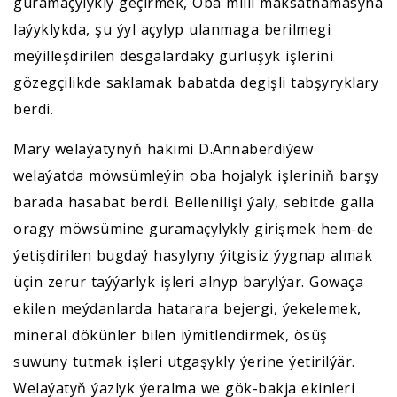
guramaçylykly geçirmek, Oba milli maksatnamasyna
laýyklykda, şu ýyl açylyp ulanmaga berilmegi
meýilleşdirilen desgalardaky gurluşyk işlerini
gözegçilikde saklamak babatda degişli tabşyryklary
berdi.
Mary welaýatynyň häkimi D.Annaberdiýew
welaýatda möwsümleýin oba hojalyk işleriniň barşy
barada hasabat berdi. Bellenilişi ýaly, sebitde galla
oragy möwsümine guramaçylykly girişmek hem-de
ýetişdirilen bugdaý hasylyny ýitgisiz ýygnap almak
üçin zerur taýýarlyk işleri alnyp barylýar. Gowaça
ekilen meýdanlarda hatarara bejergi, ýekelemek,
mineral dökünler bilen iýmitlendirmek, ösüş
suwuny tutmak işleri utgaşykly ýerine ýetirilýär.
Welaýatyň ýazlyk ýeralma we gök-bakja ekinleri