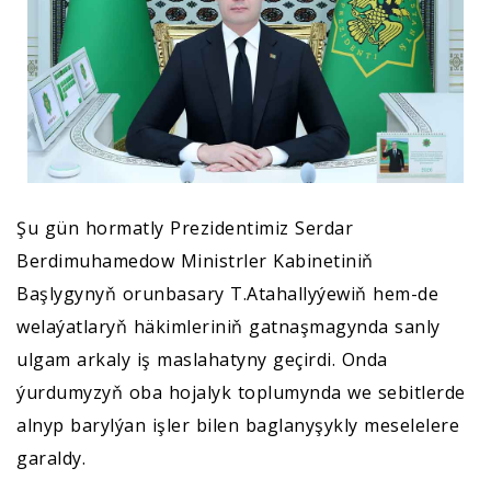
Şu gün hormatly Prezidentimiz Serdar
Berdimuhamedow Ministrler Kabinetiniň
Başlygynyň orunbasary T.Atahallyýewiň hem-de
welaýatlaryň häkimleriniň gatnaşmagynda sanly
ulgam arkaly iş maslahatyny geçirdi. Onda
ýurdumyzyň oba hojalyk toplumynda we sebitlerde
alnyp barylýan işler bilen baglanyşykly meselelere
garaldy.