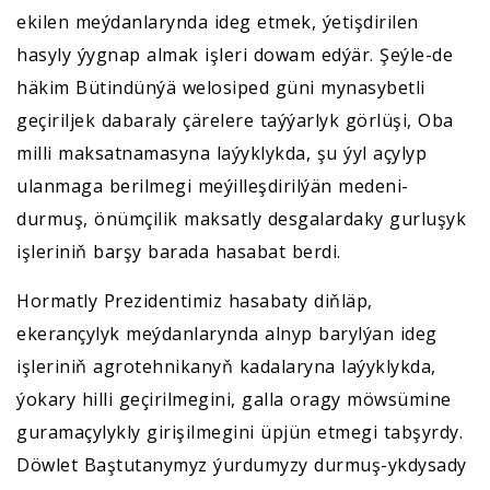
ekilen meýdanlarynda ideg etmek, ýetişdirilen
hasyly ýygnap almak işleri dowam edýär. Şeýle-de
häkim Bütindünýä welosiped güni mynasybetli
geçiriljek dabaraly çärelere taýýarlyk görlüşi, Oba
milli maksatnamasyna laýyklykda, şu ýyl açylyp
ulanmaga berilmegi meýilleşdirilýän medeni-
durmuş, önümçilik maksatly desgalardaky gurluşyk
işleriniň barşy barada hasabat berdi.
Hormatly Prezidentimiz hasabaty diňläp,
ekerançylyk meýdanlarynda alnyp barylýan ideg
işleriniň agrotehnikanyň kadalaryna laýyklykda,
ýokary hilli geçirilmegini, galla oragy möwsümine
guramaçylykly girişilmegini üpjün etmegi tabşyrdy.
Döwlet Baştutanymyz ýurdumyzy durmuş-ykdysady