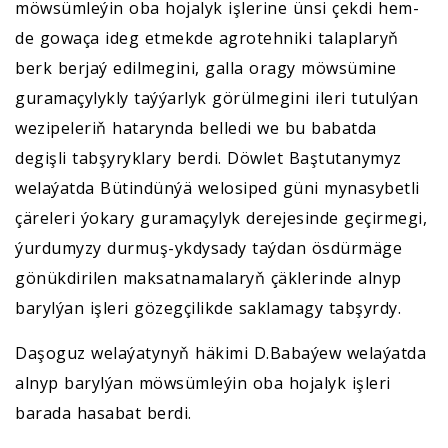
möwsümleýin oba hojalyk işlerine ünsi çekdi hem-
de gowaça ideg etmekde agrotehniki talaplaryň
berk berjaý edilmegini, galla oragy möwsümine
guramaçylykly taýýarlyk görülmegini ileri tutulýan
wezipeleriň hatarynda belledi we bu babatda
degişli tabşyryklary berdi. Döwlet Baştutanymyz
welaýatda Bütindünýä welosiped güni mynasybetli
çäreleri ýokary guramaçylyk derejesinde geçirmegi,
ýurdumyzy durmuş-ykdysady taýdan ösdürmäge
gönükdirilen maksatnamalaryň çäklerinde alnyp
barylýan işleri gözegçilikde saklamagy tabşyrdy.
Daşoguz welaýatynyň häkimi D.Babaýew welaýatda
alnyp barylýan möwsümleýin oba hojalyk işleri
barada hasabat berdi.