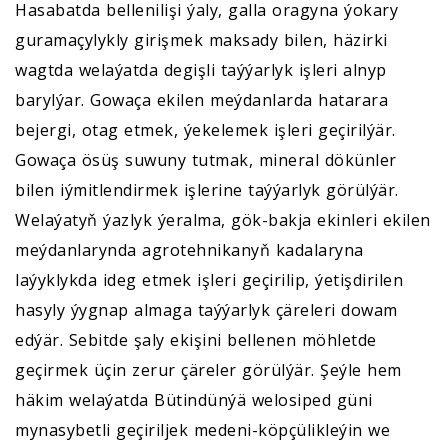
Hasabatda bellenilişi ýaly, galla oragyna ýokary
guramaçylykly girişmek maksady bilen, häzirki
wagtda welaýatda degişli taýýarlyk işleri alnyp
barylýar. Gowaça ekilen meýdanlarda hatarara
bejergi, otag etmek, ýekelemek işleri geçirilýär.
Gowaça ösüş suwuny tutmak, mineral dökünler
bilen iýmitlendirmek işlerine taýýarlyk görülýär.
Welaýatyň ýazlyk ýeralma, gök-bakja ekinleri ekilen
meýdanlarynda agrotehnikanyň kadalaryna
laýyklykda ideg etmek işleri geçirilip, ýetişdirilen
hasyly ýygnap almaga taýýarlyk çäreleri dowam
edýär. Sebitde şaly ekişini bellenen möhletde
geçirmek üçin zerur çäreler görülýär. Şeýle hem
häkim welaýatda Bütindünýä welosiped güni
mynasybetli geçiriljek medeni-köpçülikleýin we