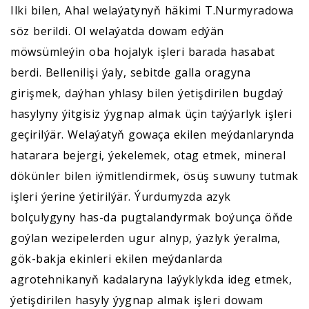
Ilki bilen, Ahal welaýatynyň häkimi T.Nurmyradowa
söz berildi. Ol welaýatda dowam edýän
möwsümleýin oba hojalyk işleri barada hasabat
berdi. Bellenilişi ýaly, sebitde galla oragyna
girişmek, daýhan yhlasy bilen ýetişdirilen bugdaý
hasylyny ýitgisiz ýygnap almak üçin taýýarlyk işleri
geçirilýär. Welaýatyň gowaça ekilen meýdanlarynda
hatarara bejergi, ýekelemek, otag etmek, mineral
dökünler bilen iýmitlendirmek, ösüş suwuny tutmak
işleri ýerine ýetirilýär. Ýurdumyzda azyk
bolçulygyny has-da pugtalandyrmak boýunça öňde
goýlan wezipelerden ugur alnyp, ýazlyk ýeralma,
gök-bakja ekinleri ekilen meýdanlarda
agrotehnikanyň kadalaryna laýyklykda ideg etmek,
ýetişdirilen hasyly ýygnap almak işleri dowam