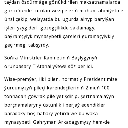
taýdan ösdürmäge gönükdirilen maksatnamalarda
göz öňünde tutulan wezipeleriň möhüm ähmiýetine
ünsi çekip, welaýatda bu ugurda alnyp barylýan
işleri yzygiderli gözegçilikde saklamagy,
baýramçylyk mynasybetli çäreleri guramaçylykly
geçirmegi tabşyrdy.
Soňra Ministrler Kabinetiniň Başlygynyň
orunbasary T.Atahallyýewe söz berildi.
Wise-premýer, ilki bilen, hormatly Prezidentimize
ýurdumyzyň pileçi kärendeçileriniň 2 müň 100
tonnadan gowrak pile ýetişdirip, şertnamalaýyn
borçnamalaryny üstünlikli berjaý edendikleri
baradaky hoş habary ýetirdi we bu waka
mynasybetli Gahryman Arkadagymyzy hem-de