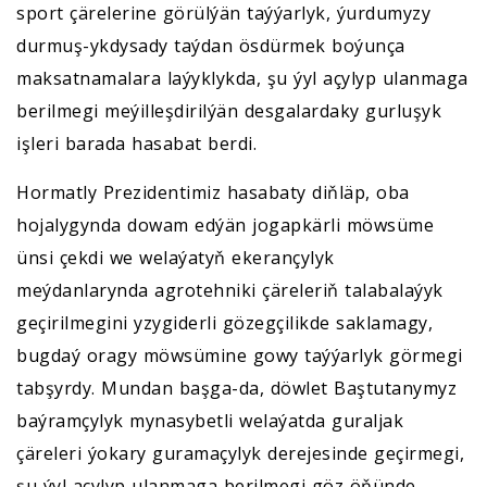
sport çärelerine görülýän taýýarlyk, ýurdumyzy
durmuş-ykdysady taýdan ösdürmek boýunça
maksatnamalara laýyklykda, şu ýyl açylyp ulanmaga
berilmegi meýilleşdirilýän desgalardaky gurluşyk
işleri barada hasabat berdi.
Hormatly Prezidentimiz hasabaty diňläp, oba
hojalygynda dowam edýän jogapkärli möwsüme
ünsi çekdi we welaýatyň ekerançylyk
meýdanlarynda agrotehniki çäreleriň talabalaýyk
geçirilmegini yzygiderli gözegçilikde saklamagy,
bugdaý oragy möwsümine gowy taýýarlyk görmegi
tabşyrdy. Mundan başga-da, döwlet Baştutanymyz
baýramçylyk mynasybetli welaýatda guraljak
çäreleri ýokary guramaçylyk derejesinde geçirmegi,
şu ýyl açylyp ulanmaga berilmegi göz öňünde