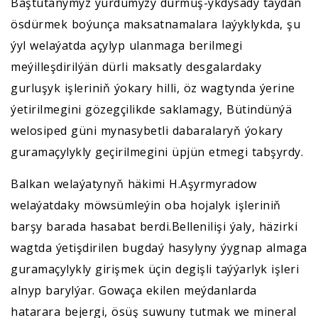
Baştutanymyz ýurdumyzy durmuş-ykdysady taýdan
ösdürmek boýunça maksatnamalara laýyklykda, şu
ýyl welaýatda açylyp ulanmaga berilmegi
meýilleşdirilýän dürli maksatly desgalardaky
gurluşyk işleriniň ýokary hilli, öz wagtynda ýerine
ýetirilmegini gözegçilikde saklamagy, Bütindünýä
welosiped güni mynasybetli dabaralaryň ýokary
guramaçylykly geçirilmegini üpjün etmegi tabşyrdy.
Balkan welaýatynyň häkimi H.Aşyrmyradow
welaýatdaky möwsümleýin oba hojalyk işleriniň
barşy barada hasabat berdi.Bellenilişi ýaly, häzirki
wagtda ýetişdirilen bugdaý hasylyny ýygnap almaga
guramaçylykly girişmek üçin degişli taýýarlyk işleri
alnyp barylýar. Gowaça ekilen meýdanlarda
hatarara bejergi, ösüş suwuny tutmak we mineral