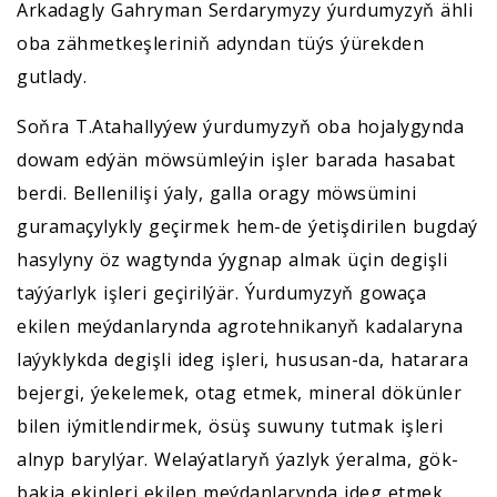
Arkadagly Gahryman Serdarymyzy ýurdumyzyň ähli
oba zähmetkeşleriniň adyndan tüýs ýürekden
gutlady.
Soňra T.Atahallyýew ýurdumyzyň oba hojalygynda
dowam edýän möwsümleýin işler barada hasabat
berdi. Bellenilişi ýaly, galla oragy möwsümini
guramaçylykly geçirmek hem-de ýetişdirilen bugdaý
hasylyny öz wagtynda ýygnap almak üçin degişli
taýýarlyk işleri geçirilýär. Ýurdumyzyň gowaça
ekilen meýdanlarynda agrotehnikanyň kadalaryna
laýyklykda degişli ideg işleri, hususan-da, hatarara
bejergi, ýekelemek, otag etmek, mineral dökünler
bilen iýmitlendirmek, ösüş suwuny tutmak işleri
alnyp barylýar. Welaýatlaryň ýazlyk ýeralma, gök-
bakja ekinleri ekilen meýdanlarynda ideg etmek,