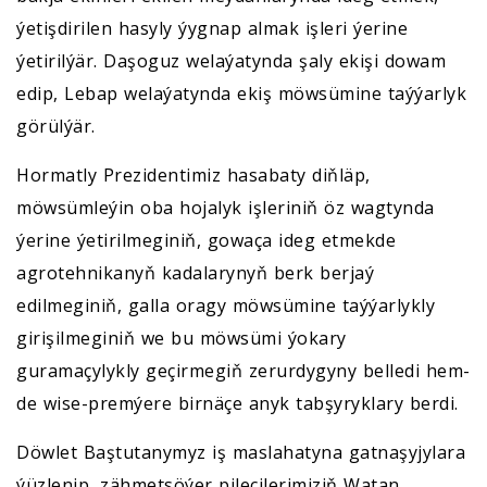
ýetişdirilen hasyly ýygnap almak işleri ýerine
ýetirilýär. Daşoguz welaýatynda şaly ekişi dowam
edip, Lebap welaýatynda ekiş möwsümine taýýarlyk
görülýär.
Hormatly Prezidentimiz hasabaty diňläp,
möwsümleýin oba hojalyk işleriniň öz wagtynda
ýerine ýetirilmeginiň, gowaça ideg etmekde
agrotehnikanyň kadalarynyň berk berjaý
edilmeginiň, galla oragy möwsümine taýýarlykly
girişilmeginiň we bu möwsümi ýokary
guramaçylykly geçirmegiň zerurdygyny belledi hem-
de wise-premýere birnäçe anyk tabşyryklary berdi.
Döwlet Baştutanymyz iş maslahatyna gatnaşyjylara
ýüzlenip, zähmetsöýer pileçilerimiziň Watan