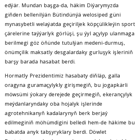
edýär. Mundan başga-da, häkim Diýarymyzda
giňden bellenilýän Bütindünýä welosiped güni
mynasybetli welaýatda geçiriljek köpçülikleýin sport
çärelerine taýýarlyk görlüşi, şu ýyl açylyp ulanmaga
berilmegi göz öňünde tutulýan medeni-durmuş,
önümçilik maksatly desgalardaky gurluşyk işleriniň
barşy barada hasabat berdi.
Hormatly Prezidentimiz hasabaty diňläp, galla
oragyna guramaçylykly girişmegiň, bu jogapkärli
möwsümi ýokary derejede geçirmegiň, ekerançylyk
meýdanlaryndaky oba hojalyk işlerinde
agrotehnikanyň kadalarynyň berk berjaý
edilmeginiň möhümdigini belledi hem-de häkime bu
babatda anyk tabşyryklary berdi. Döwlet