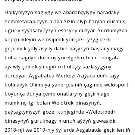
Halkymyzyň saglygy we abadançylygy baradaky
hemmetaraplaýyn alada Siziň alyp barýan durmuş
ugurly syýasatyňyzyň esasyny düzýär. Ýurdumyzda
köpçülikleýin welosipedli ýörişleri yzygiderli
geçirmek ýaly asylly däbiň başynyň başlanylmagy
bolsa sagdyn durmuş ýörelgeleri bilen tebigata
aýawly çemeleşmegiň özboluşly sazlaşygyny
döredýär. Aşgabatda Merkezi Aziýada deňi-taýy
bolmadyk Olimpiýa şäherçesiniň çäginde welosport
boýunça dünýä çempionatlaryny geçirmäge
mümkinçiligi bolan Welotrek binasynyň,
paýtagtymyzyň gözel künjeginde «Welosiped»
binasynyň gurulmagy munuň aýdyň güwäsidir.
2018-nji we 2019-njy ýyllarda Aşgabatda geçirilen iň