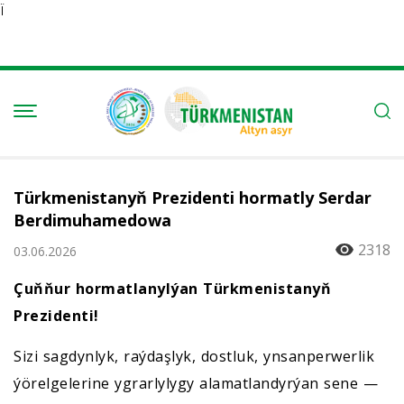
Ï
Türkmenistanyň Prezidenti hormatly Serdar
Berdimuhamedowa
2318
03.06.2026
Çuňňur hormatlanylýan Türkmenistanyň
Prezidenti!
Sizi sagdynlyk, raýdaşlyk, dostluk, ynsanperwerlik
ýörelgelerine ygrarlylygy alamatlandyrýan sene —