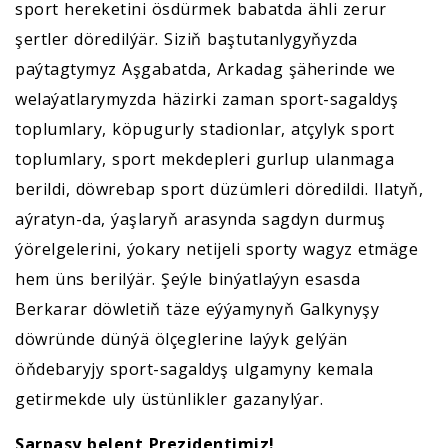
sport hereketini ösdürmek babatda ähli zerur
şertler döredilýär. Siziň baştutanlygyňyzda
paýtagtymyz Aşgabatda, Arkadag şäherinde we
welaýatlarymyzda häzirki zaman sport-sagaldyş
toplumlary, köpugurly stadionlar, atçylyk sport
toplumlary, sport mekdepleri gurlup ulanmaga
berildi, döwrebap sport düzümleri döredildi. Ilatyň,
aýratyn-da, ýaşlaryň arasynda sagdyn durmuş
ýörelgelerini, ýokary netijeli sporty wagyz etmäge
hem üns berilýär. Şeýle binýatlaýyn esasda
Berkarar döwletiň täze eýýamynyň Galkynyşy
döwründe dünýä ölçeglerine laýyk gelýän
öňdebaryjy sport-sagaldyş ulgamyny kemala
getirmekde uly üstünlikler gazanylýar.
Sarpasy belent Prezidentimiz!