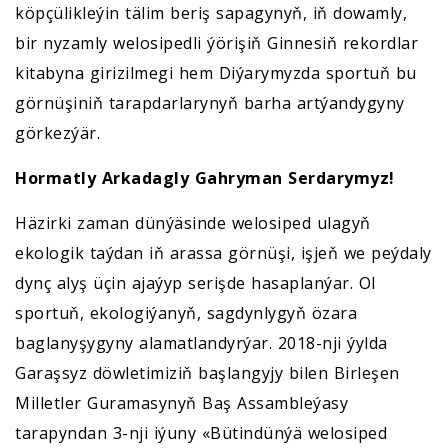
köpçülikleýin tälim beriş sapagynyň, iň dowamly,
bir nyzamly welosipedli ýörişiň Ginnesiň rekordlar
kitabyna girizilmegi hem Diýarymyzda sportuň bu
görnüşiniň tarapdarlarynyň barha artýandygyny
görkezýär.
Hormatly Arkadagly Gahryman Serdarymyz!
Häzirki zaman dünýäsinde welosiped ulagyň
ekologik taýdan iň arassa görnüşi, işjeň we peýdaly
dynç alyş üçin ajaýyp serişde hasaplanýar. Ol
sportuň, ekologiýanyň, sagdynlygyň özara
baglanyşygyny alamatlandyrýar. 2018-nji ýylda
Garaşsyz döwletimiziň başlangyjy bilen Birleşen
Milletler Guramasynyň Baş Assambleýasy
tarapyndan 3-nji iýuny «Bütindünýä welosiped