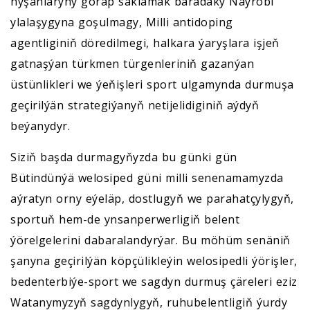
nyşanlaryny gorap saklamak baradaky Naýrobi
ylalaşygyna goşulmagy, Milli antidoping
agentliginiň döredilmegi, halkara ýaryşlara işjeň
gatnaşýan türkmen türgenleriniň gazanýan
üstünlikleri we ýeňişleri sport ulgamynda durmuşa
geçirilýän strategiýanyň netijelidiginiň aýdyň
beýanydyr.
Siziň başda durmagyňyzda bu günki gün
Bütindünýä welosiped güni milli senenamamyzda
aýratyn orny eýeläp, dostlugyň we parahatçylygyň,
sportuň hem-de ynsanperwerligiň belent
ýörelgelerini dabaralandyrýar. Bu möhüm senäniň
şanyna geçirilýän köpçülikleýin welosipedli ýörişler,
bedenterbiýe-sport we sagdyn durmuş çäreleri eziz
Watanymyzyň sagdynlygyň, ruhubelentligiň ýurdy