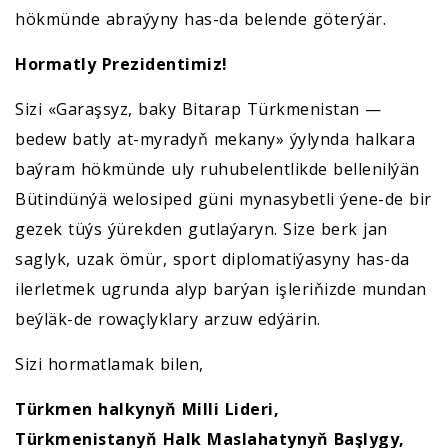
hökmünde abraýyny has-da belende göterýär.
Hormatly Prezidentimiz!
Sizi «Garaşsyz, baky Bitarap Türkmenistan —
bedew batly at-myradyň mekany» ýylynda halkara
baýram hökmünde uly ruhubelentlikde bellenilýän
Bütindünýä welosiped güni mynasybetli ýene-de bir
gezek tüýs ýürekden gutlaýaryn. Size berk jan
saglyk, uzak ömür, sport diplomatiýasyny has-da
ilerletmek ugrunda alyp barýan işleriňizde mundan
beýläk-de rowaçlyklary arzuw edýärin.
Sizi hormatlamak bilen,
Türkmen halkynyň Milli Lideri,
Türkmenistanyň Halk Maslahatynyň Başlygy,