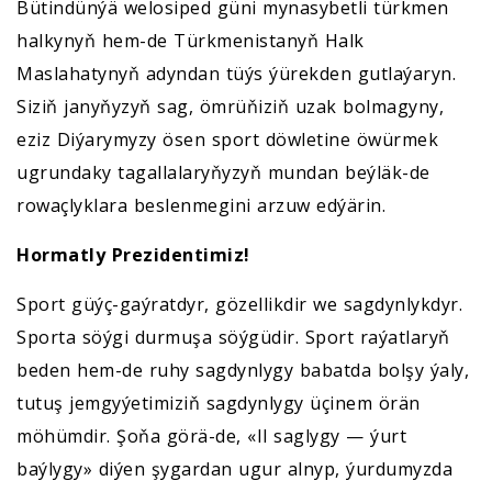
Bütindünýä welosiped güni mynasybetli türkmen
halkynyň hem-de Türkmenistanyň Halk
Maslahatynyň adyndan tüýs ýürekden gutlaýaryn.
Siziň janyňyzyň sag, ömrüňiziň uzak bolmagyny,
eziz Diýarymyzy ösen sport döwletine öwürmek
ugrundaky tagallalaryňyzyň mundan beýläk-de
rowaçlyklara beslenmegini arzuw edýärin.
Hormatly Prezidentimiz!
Sport güýç-gaýratdyr, gözellikdir we sagdynlykdyr.
Sporta söýgi durmuşa söýgüdir. Sport raýatlaryň
beden hem-de ruhy sagdynlygy babatda bolşy ýaly,
tutuş jemgyýetimiziň sagdynlygy üçinem örän
möhümdir. Şoňa görä-de, «Il saglygy — ýurt
baýlygy» diýen şygardan ugur alnyp, ýurdumyzda