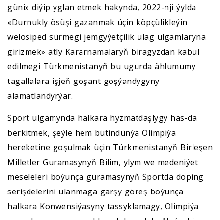
güni» diýip yglan etmek hakynda, 2022-nji ýylda
«Durnukly ösüşi gazanmak üçin köpçülikleýin
welosiped sürmegi jemgyýetçilik ulag ulgamlaryna
girizmek» atly Kararnamalaryň biragyzdan kabul
edilmegi Türkmenistanyň bu ugurda ählumumy
tagallalara işjeň goşant goşýandygyny
alamatlandyrýar.
Sport ulgamynda halkara hyzmatdaşlygy has-da
berkitmek, şeýle hem bütindünýä Olimpiýa
hereketine goşulmak üçin Türkmenistanyň Birleşen
Milletler Guramasynyň Bilim, ylym we medeniýet
meseleleri boýunça guramasynyň Sportda doping
serişdelerini ulanmaga garşy göreş boýunça
halkara Konwensiýasyny tassyklamagy, Olimpiýa