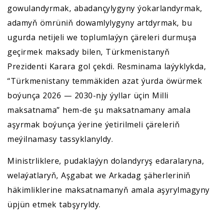
gowulandyrmak, abadançylygyny ýokarlandyrmak,
adamyň ömrüniň dowamlylygyny artdyrmak, bu
ugurda netijeli we toplumlaýyn çäreleri durmuşa
geçirmek maksady bilen, Türkmenistanyň
Prezidenti Karara gol çekdi. Resminama laýyklykda,
“Türkmenistany temmäkiden azat ýurda öwürmek
boýunça 2026 — 2030-njy ýyllar üçin Milli
maksatnama” hem-de şu maksatnamany amala
aşyrmak boýunça ýerine ýetirilmeli çäreleriň
meýilnamasy tassyklanyldy.
Ministrliklere, pudaklaýyn dolandyryş edaralaryna,
welaýatlaryň, Aşgabat we Arkadag şäherleriniň
häkimliklerine maksatnamanyň amala aşyrylmagyny
üpjün etmek tabşyryldy.