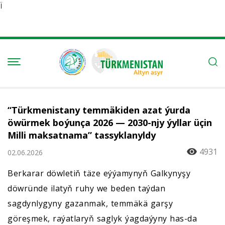
Ï
“Türkmenistany temmäkiden azat ýurda
öwürmek boýunça 2026 — 2030-njy ýyllar üçin
Milli maksatnama” tassyklanyldy
4931
02.06.2026
Berkarar döwletiň täze eýýamynyň Galkynyşy
döwründe ilatyň ruhy we beden taýdan
sagdynlygyny gazanmak, temmäkä garşy
göreşmek, raýatlaryň saglyk ýagdaýyny has-da