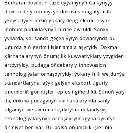
Berkarar döwletiň täze eýýamynyň Galkynyşy
döwründe ýurdumyzyň dokma senagaty milli
ykdysadyýetimiziň ýokary depginlerde ösýän
möhüm pudaklarynyň birine öwrüldi. Soňky
ýyllarda, şol sanda geçen ýylyň dowamynda bu
ugurda giň gerimli işler amala aşyryldy. Dokma
kärhanalarynyň önümçilik kuwwatlyklary yzygiderli
artdyryldy, pudaga öňdebaryjy innowasion
tehnologiýalar ornaşdyryldy, ýokary hilli we dünýä
standartlaryna laýyk gelýän eksport ugurly
önümleriň görnüşleri ep-esli giňeldildi. Şonuň ýaly-
da, dokma pudagynyň kärhanalarynda sanly
ulgamyň we awtomatlaşdyrylan dolandyryş
tehnologiýalarynyň ornaşdyrylmagyna aýratyn
ähmiýet berilýär. Bu bolsa önümçilik işleriniň