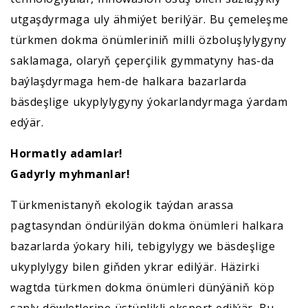
utgaşdyrmaga uly ähmiýet berilýär. Bu çemeleşme
türkmen dokma önümleriniň milli özboluşlylygyny
saklamaga, olaryň çeperçilik gymmatyny has-da
baýlaşdyrmaga hem-de halkara bazarlarda
bäsdeşlige ukyplylygyny ýokarlandyrmaga ýardam
edýär.
Hormatly adamlar!
Gadyrly myhmanlar!
Türkmenistanyň ekologik taýdan arassa
pagtasyndan öndürilýän dokma önümleri halkara
bazarlarda ýokary hili, tebigylygy we bäsdeşlige
ukyplylygy bilen giňden ykrar edilýär. Häzirki
wagtda türkmen dokma önümleri dünýäniň köp