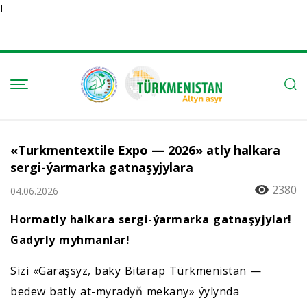
Ï
«Turkmentextile Expo — 2026» atly halkara
sergi-ýarmarka gatnaşyjylara
2380
04.06.2026
Hormatly halkara sergi-ýarmarka gatnaşyjylar!
Gadyrly myhmanlar!
Sizi «Garaşsyz, baky Bitarap Türkmenistan —
bedew batly at-myradyň mekany» ýylynda