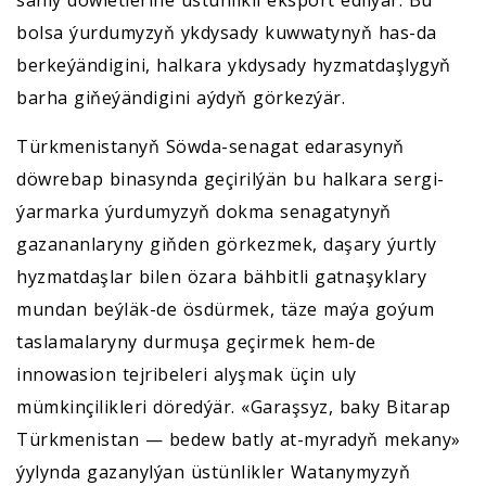
sanly döwletlerine üstünlikli eksport edilýär. Bu
bolsa ýurdumyzyň ykdysady kuwwatynyň has-da
berkeýändigini, halkara ykdysady hyzmatdaşlygyň
barha giňeýändigini aýdyň görkezýär.
Türkmenistanyň Söwda-senagat edarasynyň
döwrebap binasynda geçirilýän bu halkara sergi-
ýarmarka ýurdumyzyň dokma senagatynyň
gazananlaryny giňden görkezmek, daşary ýurtly
hyzmatdaşlar bilen özara bähbitli gatnaşyklary
mundan beýläk-de ösdürmek, täze maýa goýum
taslamalaryny durmuşa geçirmek hem-de
innowasion tejribeleri alyşmak üçin uly
mümkinçilikleri döredýär. «Garaşsyz, baky Bitarap
Türkmenistan — bedew batly at-myradyň mekany»
ýylynda gazanylýan üstünlikler Watanymyzyň