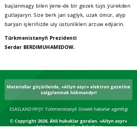
başlanmagy bilen ýene-de bir gezek tüýs ýürekden
gutlaýaryn. Size berk jan saglyk, uzak ömür, alyp
barýan işleriňizde uly üstünlikleri arzuw edýärin.
Türkmenistanyň Prezidenti
Serdar BERDIMUHAMEDOW.
Materiallar göçürilende, «Altyn asyr» elektron gazetine
salgylanmak hökmandyr!
ESASLANDYRYJY: Türkmenistanyň Döwlet habarlar agentligi
© Copyright 2026.
Ähli hukuklar goralan.
«Altyn asyr»
elektron gazetiniň redaksiýasy