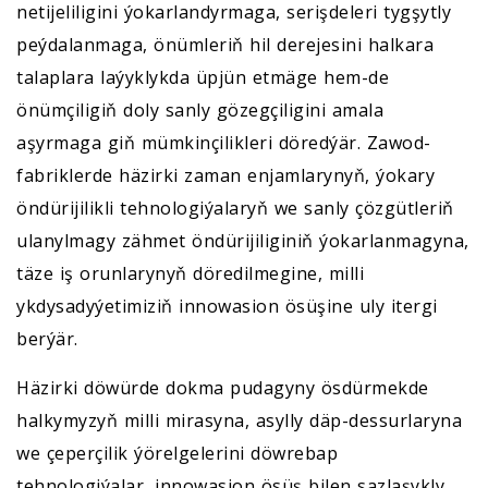
netijeliligini ýokarlandyrmaga, serişdeleri tygşytly
peýdalanmaga, önümleriň hil derejesini halkara
talaplara laýyklykda üpjün etmäge hem-de
önümçiligiň doly sanly gözegçiligini amala
aşyrmaga giň mümkinçilikleri döredýär. Zawod-
fabriklerde häzirki zaman enjamlarynyň, ýokary
öndürijilikli tehnologiýalaryň we sanly çözgütleriň
ulanylmagy zähmet öndürijiliginiň ýokarlanmagyna,
täze iş orunlarynyň döredilmegine, milli
ykdysadyýetimiziň innowasion ösüşine uly itergi
berýär.
Häzirki döwürde dokma pudagyny ösdürmekde
halkymyzyň milli mirasyna, asylly däp-dessurlaryna
we çeperçilik ýörelgelerini döwrebap
tehnologiýalar, innowasion ösüş bilen sazlaşykly