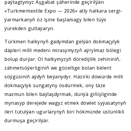
paýtagtymyz Aşgabat şäherinde geçirilýän
«Turkmentextile Expo — 2026» atly halkara sergi-
ýarmarkanyň öz işine başlamagy bilen tüýs
ýürekden gutlaýaryn.
Türkmen halkynyň gadymdan gelýän dokmaçylyk
däpleri milli medeni mirasymyzyň aýrylmaz bölegi
bolup durýar. Ol halkymyzyň döredijilik zehininiň,
zähmetsöýerliginiň we gözellige bolan belent
söýgüsiniň aýdyň beýanydyr. Häzirki döwürde milli
dokmaçylyk sungatyny ösdürmek, ony täze
mazmun bilen baýlaşdyrmak, dünýä giňişliginde
mynasyp derejede wagyz etmek döwlet syýasatynyň
ileri tutulýan ugurlarynyň biri hökmünde üstünlikli
durmuşa geçirilýär.