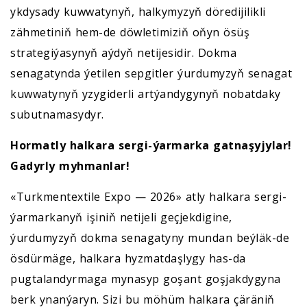
ykdysady kuwwatynyň, halkymyzyň döredijilikli
zähmetiniň hem-de döwletimiziň oňyn ösüş
strategiýasynyň aýdyň netijesidir. Dokma
senagatynda ýetilen sepgitler ýurdumyzyň senagat
kuwwatynyň yzygiderli artýandygynyň nobatdaky
subutnamasydyr.
Hormatly halkara sergi-ýarmarka gatnaşyjylar!
Gadyrly myhmanlar!
«Turkmentextile Expo — 2026» atly halkara sergi-
ýarmarkanyň işiniň netijeli geçjekdigine,
ýurdumyzyň dokma senagatyny mundan beýläk-de
ösdürmäge, halkara hyzmatdaşlygy has-da
pugtalandyrmaga mynasyp goşant goşjakdygyna
berk ynanýaryn. Sizi bu möhüm halkara çäräniň