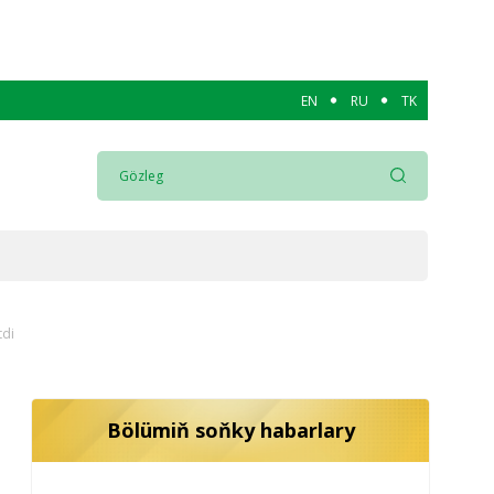
EN
RU
TK
tdi
Bölümiň soňky habarlary