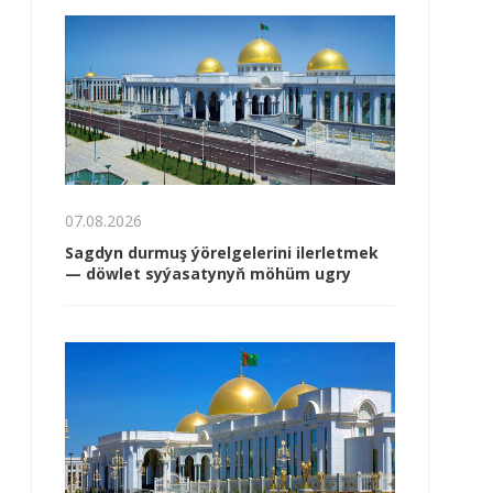
07.08.2026
Sagdyn durmuş ýörelgelerini ilerletmek
— döwlet syýasatynyň möhüm ugry