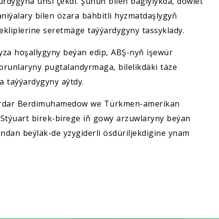
rdygyna ünsi çekdi. Şunuň bilen baglylykda, döwlet
ýalary bilen özara bähbitli hyzmatdaşlygyň
ekliplerine seretmäge taýýardygyny tassyklady.
yza hoşallygyny beýan edip, ABŞ-nyň işewür
orunlaryny pugtalandyrmaga, bilelikdäki täze
 taýýardygyny aýtdy.
Serdar Berdimuhamedow we Türkmen-amerikan
ik Stýuart birek-birege iň gowy arzuwlaryny beýan
ndan beýläk-de yzygiderli ösdüriljekdigine ynam