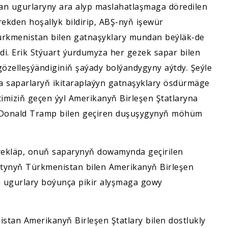
lýan ugurlaryny ara alyp maslahatlaşmaga döredilen
ekden hoşallyk bildirip, ABŞ-nyň işewür
ürkmenistan bilen gatnaşyklary mundan beýläk-de
edi. Erik Stýuart ýurdumyza her gezek sapar bilen
özelleşýändiginiň şaýady bolýandygyny aýtdy. Şeýle
a saparlaryň ikitaraplaýyn gatnaşyklary ösdürmäge
imiziň geçen ýyl Amerikanyň Birleşen Ştatlaryna
 Donald Tramp bilen geçiren duşuşygynyň möhüm
ekläp, onuň saparynyň dowamynda geçirilen
tynyň Türkmenistan bilen Amerikanyň Birleşen
i ugurlary boýunça pikir alyşmaga gowy
stan Amerikanyň Birleşen Ştatlary bilen dostlukly