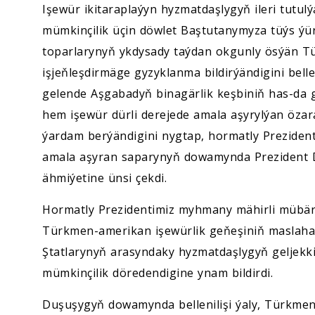
Işewür ikitaraplaýyn hyzmatdaşlygyň ileri tutu
mümkinçilik üçin döwlet Baştutanymyza tüýs ýür
toparlarynyň ykdysady taýdan okgunly ösýän T
işjeňleşdirmäge gyzyklanma bildirýändigini bell
gelende Aşgabadyň binagärlik keşbiniň has-da g
hem işewür dürli derejede amala aşyrylýan özar
ýardam berýändigini nygtap, hormatly Prezident
amala aşyran saparynyň dowamynda Prezident
ähmiýetine ünsi çekdi.
Hormatly Prezidentimiz myhmany mähirli mübär
Türkmen-amerikan işewürlik geňeşiniň maslaha
Ştatlarynyň arasyndaky hyzmatdaşlygyň geljekk
mümkinçilik döredendigine ynam bildirdi.
Duşuşygyň dowamynda bellenilişi ýaly, Türkmeni