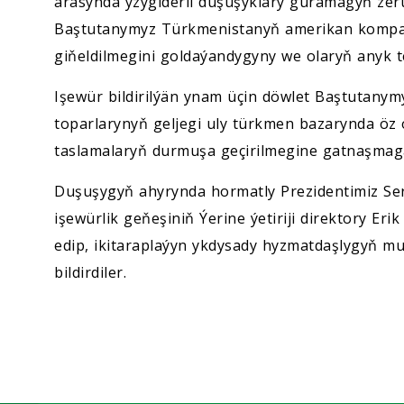
arasynda yzygiderli duşuşyklary guramagyň zeru
Baştutanymyz Türkmenistanyň amerikan kompani
giňeldilmegini goldaýandygyny we olaryň anyk t
Işewür bildirilýän ynam üçin döwlet Baştutanym
toparlarynyň geljegi uly türkmen bazarynda öz 
taslamalaryň durmuşa geçirilmegine gatnaşmaga
Duşuşygyň ahyrynda hormatly Prezidentimiz 
işewürlik geňeşiniň Ýerine ýetiriji direktory Er
edip, ikitaraplaýyn ykdysady hyzmatdaşlygyň mu
bildirdiler.