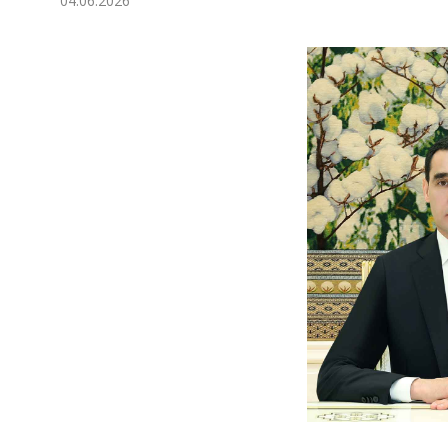
04.06.2026
Ykdysadyýet
Jemgyýet
Medeniýet
Ylym
Sport