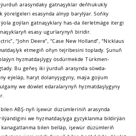
i ýurduň arasyndaky gatnaşyklar deňhukukly
ýörelgeleri esasynda alnyp barylýar. Soňky
ýola goýlan gatnaşyklary has-da ilerletmäge itergi
naşyklaryň esasy ugurlarynyň biridir.
ctric”, “John Deere”, “Case New Holland”, “Nicklaus
atdaşlyk etmegiň oňyn tejribesini toplady. Şunuň
araplaýyn hyzmatdaşlygy ösdürmekde Türkmen-
gtady. Bu geňeş iki ýurduň arasynda söwda-
ny eýeläp, haryt dolanyşygyny, maýa goýum
 ulgamy we döwlet edaralarynyň hyzmatdaşlygyny
r.
ilen ABŞ-nyň işewür düzümleriniň arasynda
rilýändigini we hyzmatdaşlyga gyzyklanma bildirýän
kanagatlanma bilen belläp, işewür düzümleriň