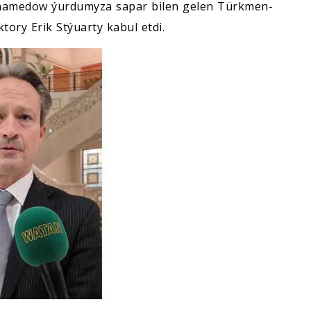
uhamedow ýurdumyza sapar bilen gelen Türkmen-
ktory Erik Stýuarty kabul etdi.