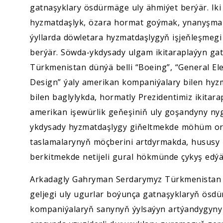
gatnaşyklary ösdürmäge uly ähmiýet berýär. Ik
hyzmatdaşlyk, özara hormat goýmak, ynanyşmak 
ýyllarda döwletara hyzmatdaşlygyň işjeňleşmegi 
berýär. Söwda-ykdysady ulgam ikitaraplaýyn gat
Türkmenistan dünýä belli “Boeing”, “General Ele
Design” ýaly amerikan kompaniýalary bilen hyzm
bilen baglylykda, hormatly Prezidentimiz ikit
amerikan işewürlik geňeşiniň uly goşandyny ny
ykdysady hyzmatdaşlygy giňeltmekde möhüm or
taslamalarynyň möçberini artdyrmakda, hususy
berkitmekde netijeli gural hökmünde çykyş edýä
Arkadagly Gahryman Serdarymyz Türkmenistan b
geljegi uly ugurlar boýunça gatnaşyklaryň ösdü
kompaniýalaryň sanynyň ýylsaýyn artýandygyny 