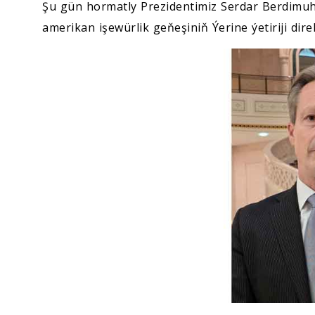
Şu gün hormatly Prezidentimiz Serdar Berdim
amerikan işewürlik geňeşiniň Ýerine ýetiriji dire