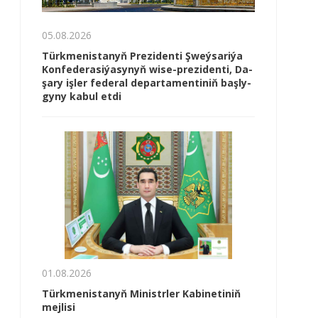
05.08.2026
Türk­me­nis­ta­nyň Prezidenti Şweý­sa­ri­ýa
Kon­fe­de­ra­si­ýa­sy­nyň wi­se-prezidenti, Da­
şa­ry iş­ler fe­de­ral de­par­ta­men­ti­niň baş­ly­
gy­ny ka­bul et­di
01.08.2026
Türkmenistanyň Ministrler Kabinetiniň
mejlisi