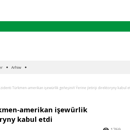
er
Arhiw
identi Türkmen-amerikan işewürlik geňeşiniň Ýerine ýetiriji direktoryny kabul e
kmen-amerikan işewürlik
oryny kabul etdi
1769