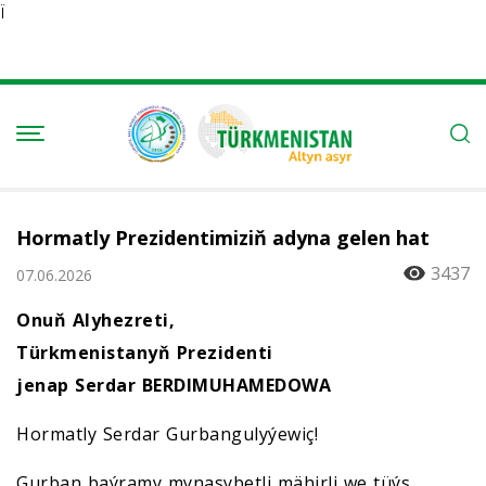
Ï
Hormatly Prezidentimiziň adyna gelen hat
3437
07.06.2026
Onuň Alyhezreti,
Türkmenistanyň Prezidenti
jenap Serdar BERDIMUHAMEDOWA
Hormatly Serdar Gurbangulyýewiç!
Gurban baýramy mynasybetli mähirli we tüýs