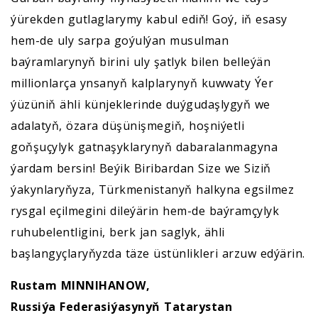
ýürekden gutlaglarymy kabul ediň! Goý, iň esasy
hem-de uly sarpa goýulýan musulman
baýramlarynyň birini uly şatlyk bilen belleýän
millionlarça ynsanyň kalplarynyň kuwwaty Ýer
ýüzüniň ähli künjeklerinde duýgudaşlygyň we
adalatyň, özara düşünişmegiň, hoşniýetli
goňşuçylyk gatnaşyklarynyň dabaralanmagyna
ýardam bersin! Beýik Biribardan Size we Siziň
ýakynlaryňyza, Türkmenistanyň halkyna egsilmez
rysgal eçilmegini dileýärin hem-de baýramçylyk
ruhubelentligini, berk jan saglyk, ähli
başlangyçlaryňyzda täze üstünlikleri arzuw edýärin.
Rustam MINNIHANOW,
Russiýa Federasiýasynyň Tatarystan