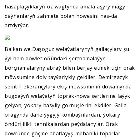
hasaplaşyklaryň öz wagtynda amala aşyrylmagy
daýhanlaryň zähmete bolan höwesini has-da
artdyrýar.
Balkan we Daşoguz welaýatlarynyň gallaçylary şu
ýyl hem döwlet öňündäki şertnamalaýyn
borçnamalaryny abraý bilen berjaý etmek üçin orak
möwsümine doly taýýarlykly geldiler. Demirgazyk
sebitiň ekerançylary ekiş möwsüminiň dowamynda
bugdaýyň welaýatyň toprak-howa şertlerine laýyk
gelýän, ýokary hasylly görnüşlerini ekdiler. Galla
oragynda däne ýygyjy kombaýnlardan, ýokary
öndürijilikli tehnikalardan peýdalanylar. Orak
döwründe göçme abatlaýyş-mehaniki toparlar