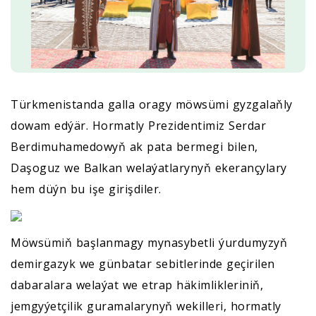
Türkmenistanda galla oragy möwsümi gyzgalaňly
dowam edýär. Hormatly Prezidentimiz Serdar
Berdimuhamedowyň ak pata bermegi bilen,
Daşoguz we Balkan welaýatlarynyň ekerançylary
hem düýn bu işe girişdiler.
Möwsümiň başlanmagy mynasybetli ýurdumyzyň
demirgazyk we günbatar sebitlerinde geçirilen
dabaralara welaýat we etrap häkimlikleriniň,
jemgyýetçilik guramalarynyň wekilleri, hormatly