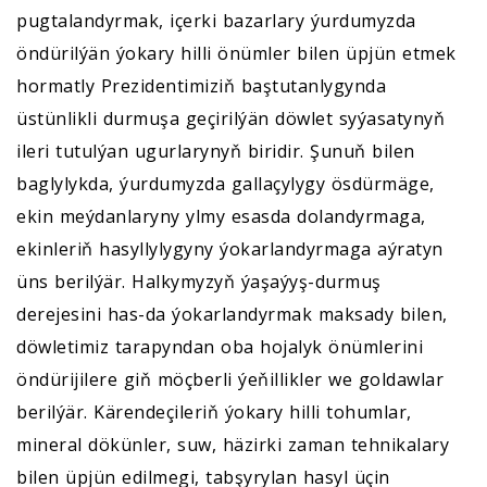
pugtalandyrmak, içerki bazarlary ýurdumyzda
öndürilýän ýokary hilli önümler bilen üpjün etmek
hormatly Prezidentimiziň baştutanlygynda
üstünlikli durmuşa geçirilýän döwlet syýasatynyň
ileri tutulýan ugurlarynyň biridir. Şunuň bilen
baglylykda, ýurdumyzda gallaçylygy ösdürmäge,
ekin meýdanlaryny ylmy esasda dolandyrmaga,
ekinleriň hasyllylygyny ýokarlandyrmaga aýratyn
üns berilýär. Halkymyzyň ýaşaýyş-durmuş
derejesini has-da ýokarlandyrmak maksady bilen,
döwletimiz tarapyndan oba hojalyk önümlerini
öndürijilere giň möçberli ýeňillikler we goldawlar
berilýär. Kärendeçileriň ýokary hilli tohumlar,
mineral dökünler, suw, häzirki zaman tehnikalary
bilen üpjün edilmegi, tabşyrylan hasyl üçin