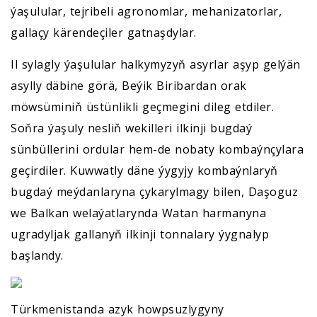
ýaşulular, tejribeli agronomlar, mehanizatorlar,
gallaçy kärendeçiler gatnaşdylar.
Il sylagly ýaşulular halkymyzyň asyrlar aşyp gelýän
asylly däbine görä, Beýik Biribardan orak
möwsüminiň üstünlikli geçmegini dileg etdiler.
Soňra ýaşuly nesliň wekilleri ilkinji bugdaý
sünbüllerini ordular hem-de nobaty kombaýnçylara
geçirdiler. Kuwwatly däne ýygyjy kombaýnlaryň
bugdaý meýdanlaryna çykarylmagy bilen, Daşoguz
we Balkan welaýatlarynda Watan harmanyna
ugradyljak gallanyň ilkinji tonnalary ýygnalyp
başlandy.
Türkmenistanda azyk howpsuzlygyny