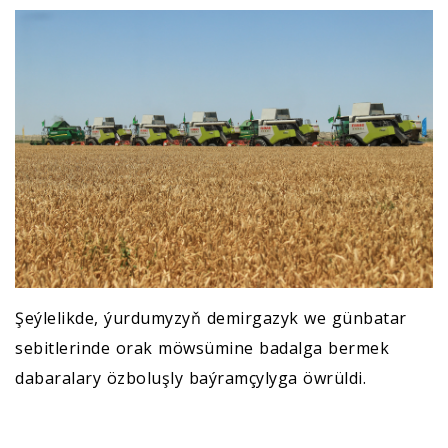
Şeýlelikde, ýurdumyzyň demirgazyk we günbatar
sebitlerinde orak möwsümine badalga bermek
dabaralary özboluşly baýramçylyga öwrüldi.