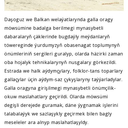
Daşoguz we Balkan welaýatlarynda galla oragy
möwsümine badalga berilmegi mynasybetli
dabaralaryň çäklerinde bugdaýly meýdanlaryň
töwereginde ýurdumyzyň obasenagat toplumynyň
önümleriniň sergileri guralyp, olarda häzirki zaman
oba hojalyk tehnikalarynyň nusgalary görkezildi.
Estrada we halk aýdymçylary, folklor-tans toparlary
gallaçylar üçin aýdym-saz çykyşlaryny taýýarladylar.
Galla oragyna girişilmegi mynasybetli önümçilik-
okuw maslahatlary geçirildi. Olarda möwsümi
degişli derejede guramak, däne ýygnamak işlerini
talabalaýyk we sazlaşykly geçirmek bilen bagly
meseleler ara alnyp maslahatlaşyldy.