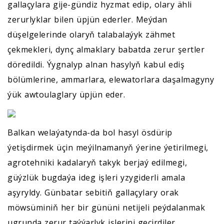
gallaçylara gije-gündiz hyzmat edip, olary ähli
zerurlyklar bilen üpjün ederler. Meýdan
düşelgelerinde olaryň talabalaýyk zähmet
çekmekleri, dynç almaklary babatda zerur şertler
döredildi. Ýygnalyp alnan hasylyň kabul ediş
bölümlerine, ammarlara, elewatorlara daşalmagyny
ýük awtoulaglary üpjün eder.
Balkan welaýatynda-da bol hasyl ösdürip
ýetişdirmek üçin meýilnamanyň ýerine ýetirilmegi,
agrotehniki kadalaryň takyk berjaý edilmegi,
güýzlük bugdaýa ideg işleri yzygiderli amala
aşyryldy. Günbatar sebitiň gallaçylary orak
möwsüminiň her bir gününi netijeli peýdalanmak
ugrunda zerur taýýarlyk işlerini geçirdiler.