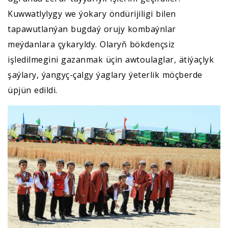
Kuwwatlylygy we ýokary öndürijiligi bilen
tapawutlanýan bugdaý orujy kombaýnlar
meýdanlara çykaryldy. Olaryň bökdençsiz
işledilmegini gazanmak üçin awtoulaglar, ätiýaçlyk
şaýlary, ýangyç-çalgy ýaglary ýeterlik möçberde
üpjün edildi.