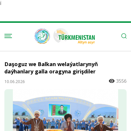
Ï
Daşoguz we Balkan welaýatlarynyň
daýhanlary galla oragyna girişdiler
3556
10.06.2026