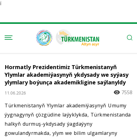
Ï
Hormatly Prezidentimiz Türkmenistanyň
Ylymlar akademiýasynyň ykdysady we syýasy
ylymlary boýunça akademikligine saýlanyldy
7558
11.06.2026
Türkmenistanyň Ylymlar akademiýasynyň Umumy
ýygnagynyň çözgüdine laýyklykda, Türkmenistanda
halkyň durmuş-ykdysady ýagdaýyny
gowulandyrmakda, ylym we bilim ulgamlaryny