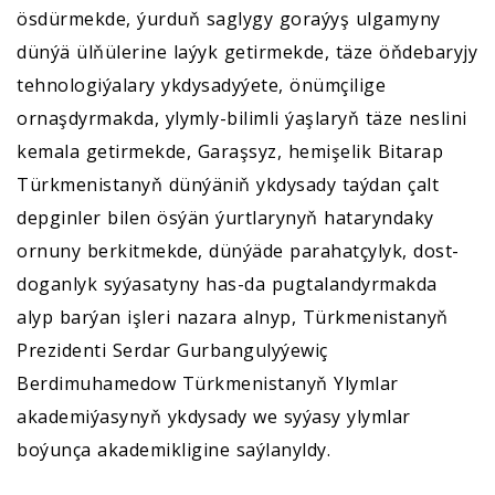
ösdürmekde, ýurduň saglygy goraýyş ulgamyny
dünýä ülňülerine laýyk getirmekde, täze öňdebaryjy
tehnologiýalary ykdysadyýete, önümçilige
ornaşdyrmakda, ylymly-bilimli ýaşlaryň täze neslini
kemala getirmekde, Garaşsyz, hemişelik Bitarap
Türkmenistanyň dünýäniň ykdysady taýdan çalt
depginler bilen ösýän ýurtlarynyň hataryndaky
ornuny berkitmekde, dünýäde parahatçylyk, dost-
doganlyk syýasatyny has-da pugtalandyrmakda
alyp barýan işleri nazara alnyp, Türkmenistanyň
Prezidenti Serdar Gurbangulyýewiç
Berdimuhamedow Türkmenistanyň Ylymlar
akademiýasynyň ykdysady we syýasy ylymlar
boýunça akademikligine saýlanyldy.