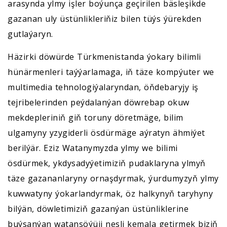
arasynda ylmy işler boýunça geçirilen bäsleşikde
gazanan uly üstünlikleriňiz bilen tüýs ýürekden
gutlaýaryn.
Häzirki döwürde Türkmenistanda ýokary bilimli
hünärmenleri taýýarlamaga, iň täze kompýuter we
multimedia tehnologiýalaryndan, öňdebaryjy iş
tejribelerinden peýdalanýan döwrebap okuw
mekdepleriniň giň toruny döretmäge, bilim
ulgamyny yzygiderli ösdürmäge aýratyn ähmiýet
berilýär. Eziz Watanymyzda ylmy we bilimi
ösdürmek, ykdysadyýetimiziň pudaklaryna ylmyň
täze gazananlaryny ornaşdyrmak, ýurdumyzyň ylmy
kuwwatyny ýokarlandyrmak, öz halkynyň taryhyny
bilýän, döwletimiziň gazanýan üstünliklerine
buýsanýan watansöýüji nesli kemala getirmek biziň