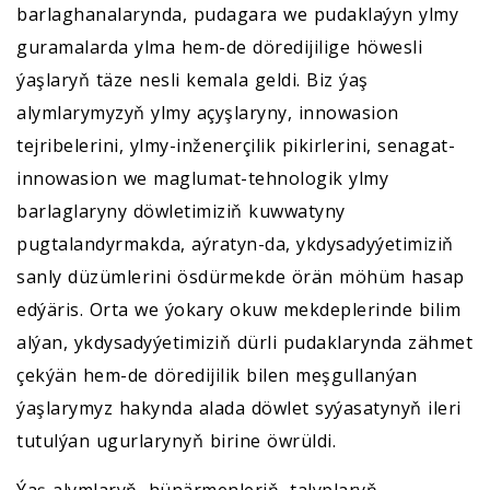
barlaghanalarynda, pudagara we pudaklaýyn ylmy
guramalarda ylma hem-de döredijilige höwesli
ýaşlaryň täze nesli kemala geldi. Biz ýaş
alymlarymyzyň ylmy açyşlaryny, innowasion
tejribelerini, ylmy-inženerçilik pikirlerini, senagat-
innowasion we maglumat-tehnologik ylmy
barlaglaryny döwletimiziň kuwwatyny
pugtalandyrmakda, aýratyn-da, ykdysadyýetimiziň
sanly düzümlerini ösdürmekde örän möhüm hasap
edýäris. Orta we ýokary okuw mekdeplerinde bilim
alýan, ykdysadyýetimiziň dürli pudaklarynda zähmet
çekýän hem-de döredijilik bilen meşgullanýan
ýaşlarymyz hakynda alada döwlet syýasatynyň ileri
tutulýan ugurlarynyň birine öwrüldi.