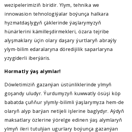
wezipelerimiziň biridir. Ylym, tehnika we
innowasion tehnologiýalar boýunça halkara
hyzmatdaşlygyň çäklerinde ýaşlarymyzyň
hünärlerini kämilleşdirmekleri, özara tejribe
alyşmaklary üçin olary daşary ýurtlaryň abraýly
ylym-bilim edaralaryna döredijilik saparlaryna
yzygiderli iberýäris.
Hormatly ýaş alymlar!
Döwletimiziň gazanýan üstünliklerinde ylmyň
goşandy uludyr. Ýurdumyzyň kuwwatly ösüşi köp
babatda çuňňur ylymly-bilimli ýaşlarymyza hem-de
olaryň alyp barýan netijeli işlerine baglydyr. Aýdyň
maksatlary özlerine ýörelge edinen ýaş alymlaryň
ylmyň ileri tutulýan ugurlary boýunça gazanýan