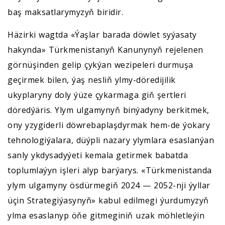
baş maksatlarymyzyň biridir.
Häzirki wagtda «Ýaşlar barada döwlet syýasaty
hakynda» Türkmenistanyň Kanunynyň rejelenen
görnüşinden gelip çykýan wezipeleri durmuşa
geçirmek bilen, ýaş nesliň ylmy-döredijilik
ukyplaryny doly ýüze çykarmaga giň şertleri
döredýäris. Ylym ulgamynyň binýadyny berkitmek,
ony yzygiderli döwrebaplaşdyrmak hem-de ýokary
tehnologiýalara, düýpli nazary ylymlara esaslanýan
sanly ykdysadyýeti kemala getirmek babatda
toplumlaýyn işleri alyp barýarys. «Türkmenistanda
ylym ulgamyny ösdürmegiň 2024 — 2052-nji ýyllar
üçin Strategiýasynyň» kabul edilmegi ýurdumyzyň
ylma esaslanyp öňe gitmeginiň uzak möhletleýin