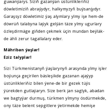
guwanýarys. Siziň gazanýan üstünlikleriňiz
döwletimiziň abraýydyr, halkymyzyň buýsanjydyr.
Garaşsyz döwletimiz ýaş alymlary ylmy işe hem-de
döwrüň talabyna laýyk gelýän täze ylmy ugurlary
özleşdirmäge giňden çekmek üçin mundan beýläk-
de ähli zerur tagallalary eder.
Mähriban ýaşlar!
Eziz talyplar!
Sizi Türkmenistanyň ýaşlarynyň arasynda ylmy işler
boýunça geçirilen bäsleşikde gazanan ajaýyp
üstünlikleriňiz bilen ýene-de bir gezek tüýs
ýürekden gutlaýaryn. Size berk jan saglyk, abadan
we bagtyýar durmuş, türkmen ylmyny ösdürmekde,
ony täze belent sepgitlere ýetirmekde hemişe