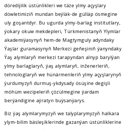
döredijilik üstünlikleri we täze ylmy açyşlary
döwletimiziň mundan beýläk-de gülläp ösmegine
uly goşantdyr. Bu ugurda ylmy-barlag institutlary,
ýokary okuw mekdepleri, Türkmenistanyň Ylymlar
akademiýasynyň hem-de Magtymguly adyndaky
Ýaşlar guramasynyň Merkezi geňeşiniň ýanyndaky
Ýaş alymlaryň merkezi tarapyndan alnyp barylýan
ylmy barlaglaryň, ýaş alymlaryň, inženerleriň,
tehnologlaryň we hünärmenleriň ylmy açyşlarynyň
ýurdumyzyň durmuş-ykdysady ösüşine degişli
möhüm wezipeleriň çözülmegine ýardam
berýändigine aýratyn buýsanýarys.
Biz ýaş alymlarymyzyň we talyplarymyzyň halkara
ylym-bilim bäsleşiklerinde gazanýan üstünliklerine