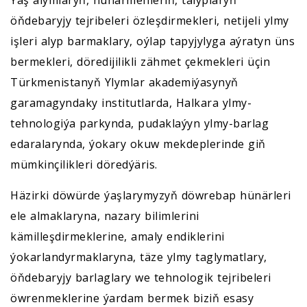
Ýaş alymlaryň, hünärmenleriň, talyplaryň
öňdebaryjy tejribeleri özleşdirmekleri, netijeli ylmy
işleri alyp barmaklary, oýlap tapyjylyga aýratyn üns
bermekleri, döredijilikli zähmet çekmekleri üçin
Türkmenistanyň Ylymlar akademiýasynyň
garamagyndaky institutlarda, Halkara ylmy-
tehnologiýa parkynda, pudaklaýyn ylmy-barlag
edaralarynda, ýokary okuw mekdeplerinde giň
mümkinçilikleri döredýäris.
Häzirki döwürde ýaşlarymyzyň döwrebap hünärleri
ele almaklaryna, nazary bilimlerini
kämilleşdirmeklerine, amaly endiklerini
ýokarlandyrmaklaryna, täze ylmy taglymatlary,
öňdebaryjy barlaglary we tehnologik tejribeleri
öwrenmeklerine ýardam bermek biziň esasy