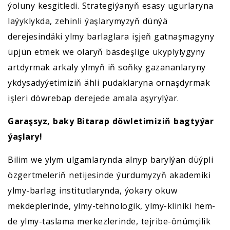
ýoluny kesgitledi. Strategiýanyň esasy ugurlaryna
laýyklykda, zehinli ýaşlarymyzyň dünýä
derejesindäki ylmy barlaglara işjeň gatnaşmagyny
üpjün etmek we olaryň bäsdeşlige ukyplylygyny
artdyrmak arkaly ylmyň iň soňky gazananlaryny
ykdysadyýetimiziň ähli pudaklaryna ornaşdyrmak
işleri döwrebap derejede amala aşyrylýar.
Garaşsyz, baky Bitarap döwletimiziň bagtyýar
ýaşlary!
Bilim we ylym ulgamlarynda alnyp barylýan düýpli
özgertmeleriň netijesinde ýurdumyzyň akademiki
ylmy-barlag institutlarynda, ýokary okuw
mekdeplerinde, ylmy-tehnologik, ylmy-kliniki hem-
de ylmy-taslama merkezlerinde, tejribe-önümçilik