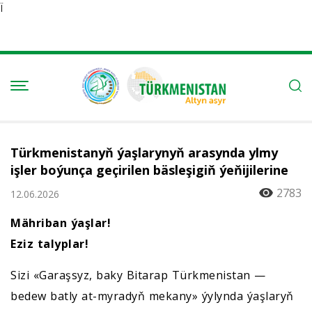
Ï
Türkmenistanyň ýaşlarynyň arasynda ylmy
işler boýunça geçirilen bäsleşigiň ýeňijilerine
2783
12.06.2026
Mähriban ýaşlar!
Eziz talyplar!
Sizi «Garaşsyz, baky Bitarap Türkmenistan —
bedew batly at-myradyň mekany» ýylynda ýaşlaryň