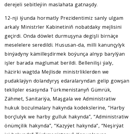
derejeli sebitleýin maslahata gatnaşdy.
12-nji iýunda hormatly Prezidentimiz sanly ulgam
arkaly Ministrler Kabinetiniň nobatdaky mejlisini
geçirdi. Onda döwlet durmuşyna degişli birnäçe
meselelere seredildi. Hususan-da, milli kanunçylyk
binýadyny kämilleşdirmek boýunça alnyp barylýan
işler barada maglumat berildi. Bellenilişi ýaly,
häzirki wagtda Mejlisde ministrliklerden we
pudaklaýyn dolandyryş edaralaryndan gelip gowşan
teklipler esasynda Türkmenistanyň Gümrük,
Zähmet, Sanitariýa, Maşgala we Administratiw
hukuk bozulmalary hakynda kodekslerine, “Harby
borçlulyk we harby gulluk hakynda”, “Administratiw
önümçilik hakynda”, “Kazyýet hakynda”, “Neşirýat