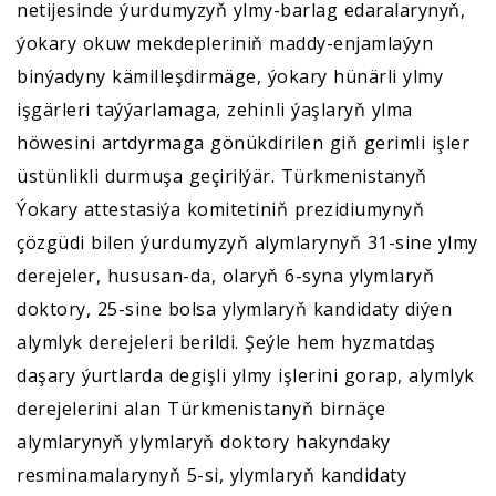
netijesinde ýurdumyzyň ylmy-barlag edaralarynyň,
ýokary okuw mekdepleriniň maddy-enjamlaýyn
binýadyny kämilleşdirmäge, ýokary hünärli ylmy
işgärleri taýýarlamaga, zehinli ýaşlaryň ylma
höwesini artdyrmaga gönükdirilen giň gerimli işler
üstünlikli durmuşa geçirilýär. Türkmenistanyň
Ýokary attestasiýa komitetiniň prezidiumynyň
çözgüdi bilen ýurdumyzyň alymlarynyň 31-sine ylmy
derejeler, hususan-da, olaryň 6-syna ylymlaryň
doktory, 25-sine bolsa ylymlaryň kandidaty diýen
alymlyk derejeleri berildi. Şeýle hem hyzmatdaş
daşary ýurtlarda degişli ylmy işlerini gorap, alymlyk
derejelerini alan Türkmenistanyň birnäçe
alymlarynyň ylymlaryň doktory hakyndaky
resminamalarynyň 5-si, ylymlaryň kandidaty