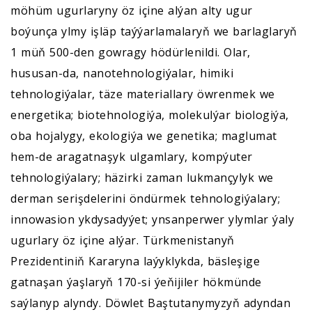
möhüm ugurlaryny öz içine alýan alty ugur
boýunça ylmy işläp taýýarlamalaryň we barlaglaryň
1 müň 500-den gowragy hödürlenildi. Olar,
hususan-da, nanotehnologiýalar, himiki
tehnologiýalar, täze materiallary öwrenmek we
energetika; biotehnologiýa, molekulýar biologiýa,
oba hojalygy, ekologiýa we genetika; maglumat
hem-de aragatnaşyk ulgamlary, kompýuter
tehnologiýalary; häzirki zaman lukmançylyk we
derman serişdelerini öndürmek tehnologiýalary;
innowasion ykdysadyýet; ynsanperwer ylymlar ýaly
ugurlary öz içine alýar. Türkmenistanyň
Prezidentiniň Kararyna laýyklykda, bäsleşige
gatnaşan ýaşlaryň 170-si ýeňijiler hökmünde
saýlanyp alyndy. Döwlet Baştutanymyzyň adyndan