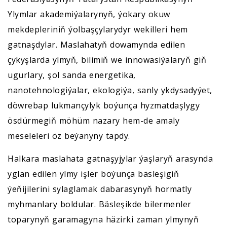
Ylymlar akademiýalarynyň, ýokary okuw
mekdepleriniň ýolbaşçylarydyr wekilleri hem
gatnaşdylar. Maslahatyň dowamynda edilen
çykyşlarda ylmyň, bilimiň we innowasiýalaryň giň
ugurlary, şol sanda energetika,
nanotehnologiýalar, ekologiýa, sanly ykdysadyýet,
döwrebap lukmançylyk boýunça hyzmatdaşlygy
ösdürmegiň möhüm nazary hem-de amaly
meseleleri öz beýanyny tapdy.
Halkara maslahata gatnaşyjylar ýaşlaryň arasynda
yglan edilen ylmy işler boýunça bäsleşigiň
ýeňijilerini sylaglamak dabarasynyň hormatly
myhmanlary boldular. Bäsleşikde bilermenler
toparynyň garamagyna häzirki zaman ylmynyň