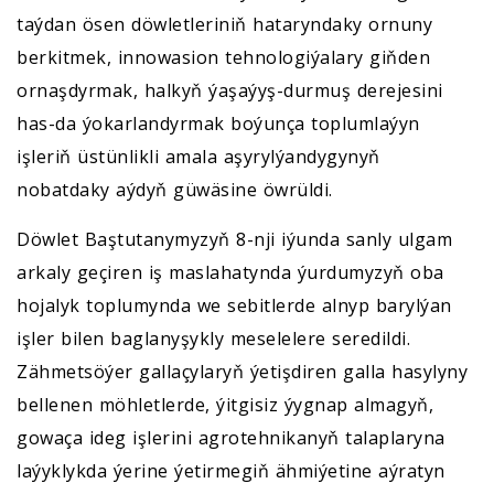
taýdan ösen döwletleriniň hataryndaky ornuny
berkitmek, innowasion tehnologiýalary giňden
ornaşdyrmak, halkyň ýaşaýyş-durmuş derejesini
has-da ýokarlandyrmak boýunça toplumlaýyn
işleriň üstünlikli amala aşyrylýandygynyň
nobatdaky aýdyň güwäsine öwrüldi.
Döwlet Baştutanymyzyň 8-nji iýunda sanly ulgam
arkaly geçiren iş maslahatynda ýurdumyzyň oba
hojalyk toplumynda we sebitlerde alnyp barylýan
işler bilen baglanyşykly meselelere seredildi.
Zähmetsöýer gallaçylaryň ýetişdiren galla hasylyny
bellenen möhletlerde, ýitgisiz ýygnap almagyň,
gowaça ideg işlerini agrotehnikanyň talaplaryna
laýyklykda ýerine ýetirmegiň ähmiýetine aýratyn