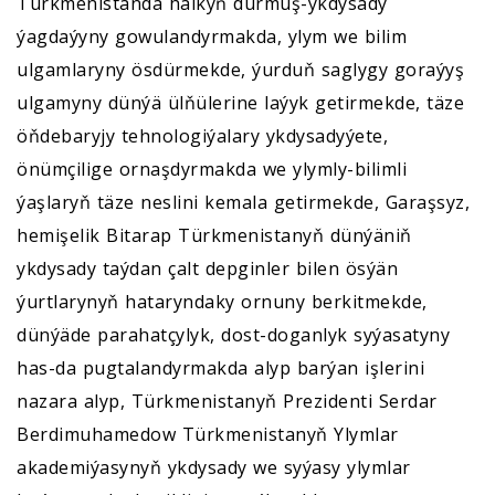
Türkmenistanda halkyň durmuş-ykdysady
ýagdaýyny gowulandyrmakda, ylym we bilim
ulgamlaryny ösdürmekde, ýurduň saglygy goraýyş
ulgamyny dünýä ülňülerine laýyk getirmekde, täze
öňdebaryjy tehnologiýalary ykdysadyýete,
önümçilige ornaşdyrmakda we ylymly-bilimli
ýaşlaryň täze neslini kemala getirmekde, Garaşsyz,
hemişelik Bitarap Türkmenistanyň dünýäniň
ykdysady taýdan çalt depginler bilen ösýän
ýurtlarynyň hataryndaky ornuny berkitmekde,
dünýäde parahatçylyk, dost-doganlyk syýasatyny
has-da pugtalandyrmakda alyp barýan işlerini
nazara alyp, Türkmenistanyň Prezidenti Serdar
Berdimuhamedow Türkmenistanyň Ylymlar
akademiýasynyň ykdysady we syýasy ylymlar