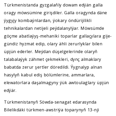
Türkmenistanda gyzgalaňly dowam edýän galla
oragy möwsümine girişdiler. Galla oragynda däne
ýygyjy kombaýnlardan, ýokary öndürijilikli
tehnikalardan netijeli peýdalanylýar. Möwsümde
göçme abatlaýyş-mehaniki toparlar gallaçylara gije-
gündiz hyzmat edip, olary ähli zerurlyklar bilen
üpjün ederler. Meýdan düşelgelerinde olaryň
talabalaýyk zähmet çekmekleri, dynç almaklary
babatda zerur şertler döredildi. Ýygnalyp alnan
hasylyň kabul ediş bölümlerine, ammarlara,
elewatorlara daşalmagyny ýük awtoulaglary üpjün
edýär.
Türkmenistanyň Söwda-senagat edarasynda
Bilelikdäki türkmen-awstriýa toparynyň 13-nji