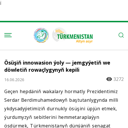
Ï
Ösüşiň innowasion ýoly — jemgyýetiň we
döwletiň rowaçlygynyň kepili
3272
16.06.2026
Geçen hepdäniň wakalary hormatly Prezidentimiz
Serdar Berdimuhamedowyň baştutanlygynda milli
ykdysadyýetimiziň durnukly ösüşini üpjün etmek,
ýurdumyzyň sebitlerini hemmetaraplaýyn
ösdürmek, Türkmenistanyň dünýäniň senagat