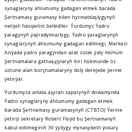
synaglaryny ählumumy gadagan etmek barada
Şertnamasy guramasy bilen hyzmatdaşlygynyň
netijeli häsiýetini bellediler. Ýurdumyz Ýadro
ýaragynyň ýaýradylmazlygy, Ýadro ýaraglarynyň
synaglarynyň ählumumy gadagan edilmegi, Merkezi
Aziýada ýadro ýaragyndan azat zolak ýaly möhüm
Şertnamalara gatnaşyjylaryň biri hökmünde öz
üstüne alan borçnamalaryny doly derejede ýerine
ýetirýär.
Ýurdumyza amala aşyran saparynyň dowamynda
Ýadro synaglaryny ählumumy gadagan etmek
barada Şertnamasy guramasynyň (СTBTO) Ýerine
ýetiriji sekretary Robert Floýd bu Şertnamanyň
kabul edilmeginiň 30 ýyllygy mynasybetli ýokary