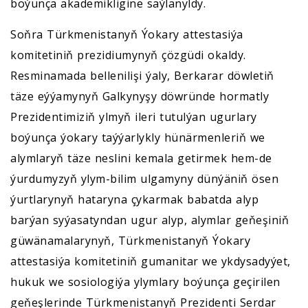
boýunça akademikligine saýlanyldy.
Soňra Türkmenistanyň Ýokary attestasiýa
komitetiniň prezidiumynyň çözgüdi okaldy.
Resminamada bellenilişi ýaly, Berkarar döwletiň
täze eýýamynyň Galkynyşy döwründe hormatly
Prezidentimiziň ylmyň ileri tutulýan ugurlary
boýunça ýokary taýýarlykly hünärmenleriň we
alymlaryň täze neslini kemala getirmek hem-de
ýurdumyzyň ylym-bilim ulgamyny dünýäniň ösen
ýurtlarynyň hataryna çykarmak babatda alyp
barýan syýasatyndan ugur alyp, alymlar geňeşiniň
güwänamalarynyň, Türkmenistanyň Ýokary
attestasiýa komitetiniň gumanitar we ykdysadyýet,
hukuk we sosiologiýa ylymlary boýunça geçirilen
geňeşlerinde Türkmenistanyň Prezidenti Serdar