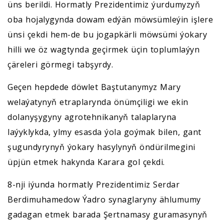
üns berildi. Hormatly Prezidentimiz ýurdumyzyň
oba hojalygynda dowam edýän möwsümleýin işlere
ünsi çekdi hem-de bu jogapkärli möwsümi ýokary
hilli we öz wagtynda geçirmek üçin toplumlaýyn
çäreleri görmegi tabşyrdy.
Geçen hepdede döwlet Baştutanymyz Mary
welaýatynyň etraplarynda önümçiligi we ekin
dolanyşygyny agrotehnikanyň talaplaryna
laýyklykda, ylmy esasda ýola goýmak bilen, gant
şugundyrynyň ýokary hasylynyň öndürilmegini
üpjün etmek hakynda Karara gol çekdi.
8-nji iýunda hormatly Prezidentimiz Serdar
Berdimuhamedow Ýadro synaglaryny ählumumy
gadagan etmek barada Şertnamasy guramasynyň