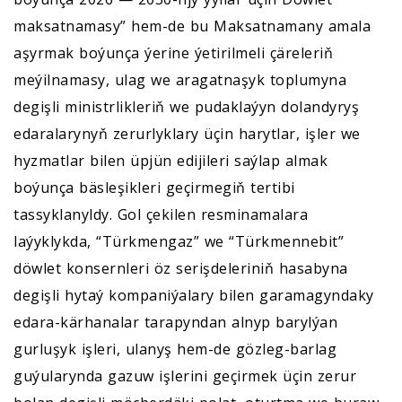
maksatnamasy” hem-de bu Maksatnamany amala
aşyrmak boýunça ýerine ýetirilmeli çäreleriň
meýilnamasy, ulag we aragatnaşyk toplumyna
degişli ministrlikleriň we pudaklaýyn dolandyryş
edaralarynyň zerurlyklary üçin harytlar, işler we
hyzmatlar bilen üpjün edijileri saýlap almak
boýunça bäsleşikleri geçirmegiň tertibi
tassyklanyldy. Gol çekilen resminamalara
laýyklykda, “Türkmengaz” we “Türkmennebit”
döwlet konsernleri öz serişdeleriniň hasabyna
degişli hytaý kompaniýalary bilen garamagyndaky
edara-kärhanalar tarapyndan alnyp barylýan
gurluşyk işleri, ulanyş hem-de gözleg-barlag
guýularynda gazuw işlerini geçirmek üçin zerur