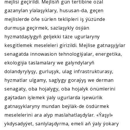
mejlisi geçirildi. Mejlisiň gün tertibine ozal
gazanylan ylalaşyklary, hususan-da, geçen
mejlislerde öňe sürlen teklipleri iş ýüzünde
durmuşa geçirmek, sazlaşykly ösýän
hyzmatdaşlygyň geljekki täze ugurlaryny
kesgitlemek meseleleri girizildi. Mejlise gatnaşyjylar
senagatda innowasion tehnologiýalar, energetika,
ekologiýa taslamalary we galyndylaryň
dolandyrylyşy, gurluşyk, ulag infrastrukturasy,
hyzmatlar ulgamy, saglygy goraýyş we derman
senagaty, oba hojalygy, oba hojalyk önümlerini
gaýtadan işlemek ýaly ugurlarda işewürlik
gatnaşyklaryny mundan beýläk-de ösdürmek
meselelerini ara alyp maslahatlaşdylar. «Ýaşyl»
ykdysadyýet, sanlylaşdyrma, emeli aň ýaly ýokary