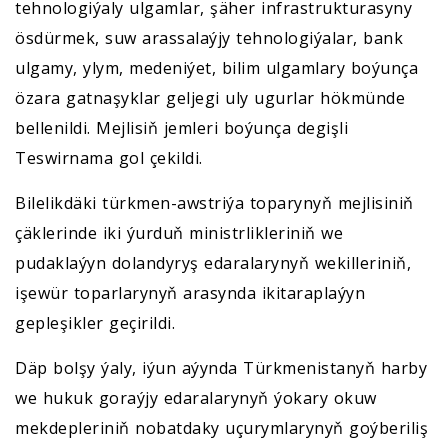
tehnologiýaly ulgamlar, şäher infrastrukturasyny
ösdürmek, suw arassalaýjy tehnologiýalar, bank
ulgamy, ylym, medeniýet, bilim ulgamlary boýunça
özara gatnaşyklar geljegi uly ugurlar hökmünde
bellenildi. Mejlisiň jemleri boýunça degişli
Teswirnama gol çekildi.
Bilelikdäki türkmen-awstriýa toparynyň mejlisiniň
çäklerinde iki ýurduň ministrlikleriniň we
pudaklaýyn dolandyryş edaralarynyň wekilleriniň,
işewür toparlarynyň arasynda ikitaraplaýyn
gepleşikler geçirildi.
Däp bolşy ýaly, iýun aýynda Türkmenistanyň harby
we hukuk goraýjy edaralarynyň ýokary okuw
mekdepleriniň nobatdaky uçurymlarynyň goýberiliş