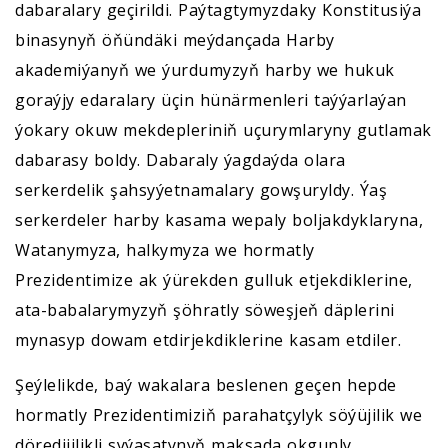
dabaralary geçirildi. Paýtagtymyzdaky Konstitusiýa
binasynyň öňündäki meýdançada Harby
akademiýanyň we ýurdumyzyň harby we hukuk
goraýjy edaralary üçin hünärmenleri taýýarlaýan
ýokary okuw mekdepleriniň uçurymlaryny gutlamak
dabarasy boldy. Dabaraly ýagdaýda olara
serkerdelik şahsyýetnamalary gowşuryldy. Ýaş
serkerdeler harby kasama wepaly boljakdyklaryna,
Watanymyza, halkymyza we hormatly
Prezidentimize ak ýürekden gulluk etjekdiklerine,
ata-babalarymyzyň şöhratly söweşjeň däplerini
mynasyp dowam etdirjekdiklerine kasam etdiler.
Şeýlelikde, baý wakalara beslenen geçen hepde
hormatly Prezidentimiziň parahatçylyk söýüjilik we
döredijilikli syýasatynyň maksada okgunly