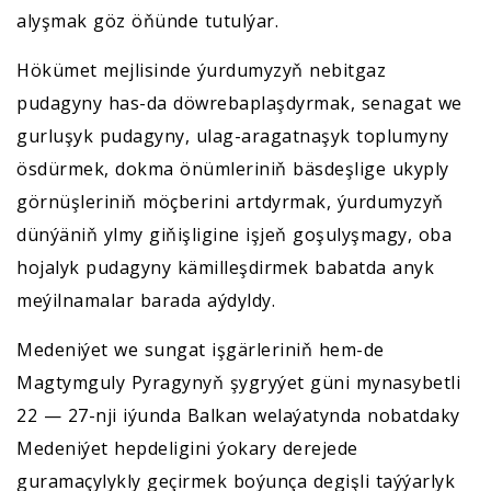
alyşmak göz öňünde tutulýar.
Hökümet mejlisinde ýurdumyzyň nebitgaz
pudagyny has-da döwrebaplaşdyrmak, senagat we
gurluşyk pudagyny, ulag-aragatnaşyk toplumyny
ösdürmek, dokma önümleriniň bäsdeşlige ukyply
görnüşleriniň möçberini artdyrmak, ýurdumyzyň
dünýäniň ylmy giňişligine işjeň goşulyşmagy, oba
hojalyk pudagyny kämilleşdirmek babatda anyk
meýilnamalar barada aýdyldy.
Medeniýet we sungat işgärleriniň hem-de
Magtymguly Pyragynyň şygryýet güni mynasybetli
22 — 27-nji iýunda Balkan welaýatynda nobatdaky
Medeniýet hepdeligini ýokary derejede
guramaçylykly geçirmek boýunça degişli taýýarlyk