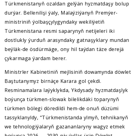
Türkmenistanyň ozaldan gelýän hyzmatdaşy bolup
durýar. Bellenilişi ýaly, Malaýziýanyň Premýer-
ministriniň ýolbaşçylygyndaky wekiliýetiň
Türkmenistana resmi saparynyň netijeleri iki
dostlukly ýurduň arasyndaky gatnaşyklary mundan
beýläk-de ösdürmäge, ony hil taýdan täze derejä
çykarmaga ýardam berer.
Ministrler Kabinetiniň mejlisiniň dowamynda döwlet
Baştutanymyz birnäçe Karara gol çekdi.
Resminamalara laýyklykda, Ykdysady hyzmatdaşlyk
boýunça türkmen-slowak bilelikdäki toparynyň
türkmen bölegi döredildi hem-de onuň düzümi
tassyklanyldy, “Türkmenistanda ylmyň, tehnikanyň
we tehnologiýalaryň gazananlaryny wagyz etmek
boýunça 2026 — 2030-njy ýyllar üçin Döwlet