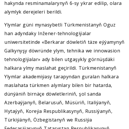
hakynda resminamalarynyň 6-sy ykrar edilip, olara
alymlyk derejeleri berildi.
Ylymlar güni mynasybetli Türkmenistanyň Oguz
han adyndaky Inžener-tehnologiýalar
uniwersitetinde «Berkarar döwletiň täze eýýamynyň
Galkynyşy döwründe ylym, tehnika we innowasion
tehnologiýalar» ady bilen utgaşykly görnüşdäki
halkara ylmy maslahat geçirildi. Türkmenistanyň
Ylymlar akademiýasy tarapyndan guralan halkara
maslahata türkmen alymlary bilen bir hatarda,
dünýäniň birnäçe döwletleriniň, şol sanda
Azerbaýjanyň, Belarusuň, Müsüriň, Italiýanyň,
Hytaýyň, Koreýa Respublikasynyň, Russiýanyň,
Türkiýänyň, Özbegistanyň we Russiýa
Federasiýasynyň Tatarystan Respublikasynyň