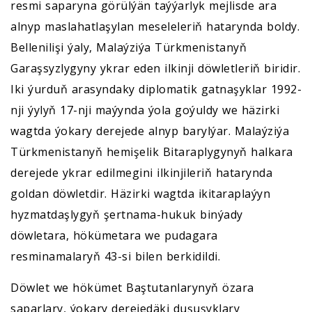
resmi saparyna görülýän taýýarlyk mejlisde ara
alnyp maslahatlaşylan meseleleriň hatarynda boldy.
Bellenilişi ýaly, Malaýziýa Türkmenistanyň
Garaşsyzlygyny ykrar eden ilkinji döwletleriň biridir.
Iki ýurduň arasyndaky diplomatik gatnaşyklar 1992-
nji ýylyň 17-nji maýynda ýola goýuldy we häzirki
wagtda ýokary derejede alnyp barylýar. Malaýziýa
Türkmenistanyň hemişelik Bitaraplygynyň halkara
derejede ykrar edilmegini ilkinjileriň hatarynda
goldan döwletdir. Häzirki wagtda ikitaraplaýyn
hyzmatdaşlygyň şertnama-hukuk binýady
döwletara, hökümetara we pudagara
resminamalaryň 43-si bilen berkidildi.
Döwlet we hökümet Baştutanlarynyň özara
saparlary, ýokary derejedäki duşuşyklary