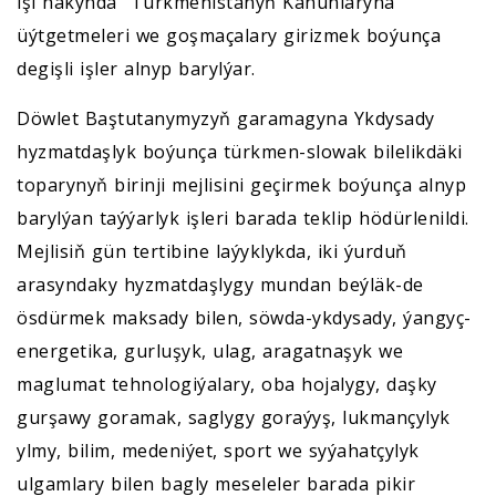
işi hakynda” Türkmenistanyň Kanunlaryna
üýtgetmeleri we goşmaçalary girizmek boýunça
degişli işler alnyp barylýar.
Döwlet Baştutanymyzyň garamagyna Ykdysady
hyzmatdaşlyk boýunça türkmen-slowak bilelikdäki
toparynyň birinji mejlisini geçirmek boýunça alnyp
barylýan taýýarlyk işleri barada teklip hödürlenildi.
Mejlisiň gün tertibine laýyklykda, iki ýurduň
arasyndaky hyzmatdaşlygy mundan beýläk-de
ösdürmek maksady bilen, söwda-ykdysady, ýangyç-
energetika, gurluşyk, ulag, aragatnaşyk we
maglumat tehnologiýalary, oba hojalygy, daşky
gurşawy goramak, saglygy goraýyş, lukmançylyk
ylmy, bilim, medeniýet, sport we syýahatçylyk
ulgamlary bilen bagly meseleler barada pikir