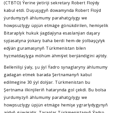
(СTBTO) Ýerine ýetiriji sekretary Robert Floýdy
kabul etdi. Duşuşygyň dowamynda Robert Floýd
ýurdumyzyň ählumumy parahatçylygy we
howpsuzlygy üpjün etmäge gönükdirilen, hemişelik
Bitaraplyk hukuk ýagdaýyna esaslanýan daşary
syýasatyna ýokary baha berdi hem-de ýolbaşçylyk
edýän guramasynyň Türkmenistan bilen
hyzmatdaşlyga möhüm ähmiýet berýändigini aýtdy.
Bellenilişi ýaly, şu ýyl Ýadro synaglaryny ählumumy
gadagan etmek barada Şertnamanyň kabul
edilmegine 30 ýyl dolýar. Türkmenistan bu
Şertnama ilkinjileriň hatarynda gol çekdi. Bu bolsa
ýurdumyzyň ählumumy parahatçylygy we
howpsuzlygy üpjün etmäge hemişe ygrarlydygynyň
aýdyň güwäsidir. Taraplar Türkmenistanyň Ýadro