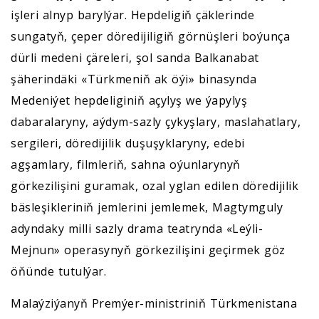
işleri alnyp barylýar. Hepdeligiň çäklerinde
sungatyň, çeper döredijiligiň görnüşleri boýunça
dürli medeni çäreleri, şol sanda Balkanabat
şäherindäki «Türkmeniň ak öýi» binasynda
Medeniýet hepdeliginiň açylyş we ýapylyş
dabaralaryny, aýdym-sazly çykyşlary, maslahatlary,
sergileri, döredijilik duşuşyklaryny, edebi
agşamlary, filmleriň, sahna oýunlarynyň
görkezilişini guramak, ozal yglan edilen döredijilik
bäsleşikleriniň jemlerini jemlemek, Magtymguly
adyndaky milli sazly drama teatrynda «Leýli-
Mejnun» operasynyň görkezilişini geçirmek göz
öňünde tutulýar.
Malaýziýanyň Premýer-ministriniň Türkmenistana