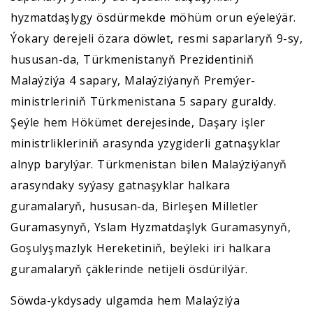
hyzmatdaşlygy ösdürmekde möhüm orun eýeleýär.
Ýokary derejeli özara döwlet, resmi saparlaryň 9-sy,
hususan-da, Türkmenistanyň Prezidentiniň
Malaýziýa 4 sapary, Malaýziýanyň Premýer-
ministrleriniň Türkmenistana 5 sapary guraldy.
Şeýle hem Hökümet derejesinde, Daşary işler
ministrlikleriniň arasynda yzygiderli gatnaşyklar
alnyp barylýar. Türkmenistan bilen Malaýziýanyň
arasyndaky syýasy gatnaşyklar halkara
guramalaryň, hususan-da, Birleşen Milletler
Guramasynyň, Yslam Hyzmatdaşlyk Guramasynyň,
Goşulyşmazlyk Hereketiniň, beýleki iri halkara
guramalaryň çäklerinde netijeli ösdürilýär.
Söwda-ykdysady ulgamda hem Malaýziýa