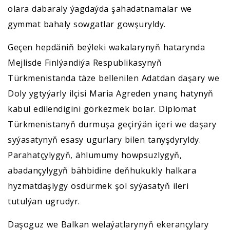
olara dabaraly ýagdaýda şahadatnamalar we
gymmat bahaly sowgatlar gowşuryldy.
Geçen hepdäniň beýleki wakalarynyň hatarynda
Mejlisde Finlýandiýa Respublikasynyň
Türkmenistanda täze bellenilen Adatdan daşary we
Doly ygtyýarly ilçisi Maria Agreden ynanç hatynyň
kabul edilendigini görkezmek bolar. Diplomat
Türkmenistanyň durmuşa geçirýän içeri we daşary
syýasatynyň esasy ugurlary bilen tanyşdyryldy.
Parahatçylygyň, ählumumy howpsuzlygyň,
abadançylygyň bähbidine deňhukukly halkara
hyzmatdaşlygy ösdürmek şol syýasatyň ileri
tutulýan ugrudyr.
Daşoguz we Balkan welaýatlarynyň ekerançylary