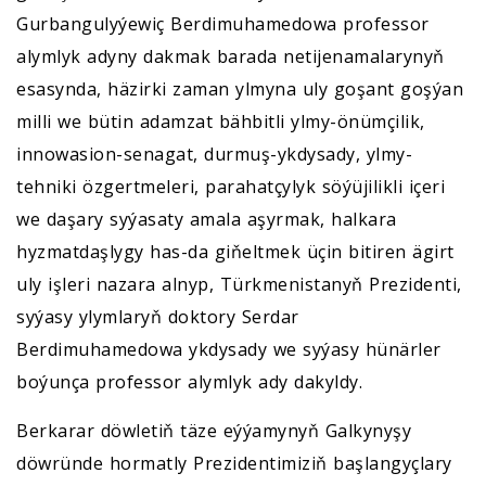
Gurbangulyýewiç Berdimuhamedowa professor
alymlyk adyny dakmak barada netijenamalarynyň
esasynda, häzirki zaman ylmyna uly goşant goşýan
milli we bütin adamzat bähbitli ylmy-önümçilik,
innowasion-senagat, durmuş-ykdysady, ylmy-
tehniki özgertmeleri, parahatçylyk söýüjilikli içeri
we daşary syýasaty amala aşyrmak, halkara
hyzmatdaşlygy has-da giňeltmek üçin bitiren ägirt
uly işleri nazara alnyp, Türkmenistanyň Prezidenti,
syýasy ylymlaryň doktory Serdar
Berdimuhamedowa ykdysady we syýasy hünärler
boýunça professor alymlyk ady dakyldy.
Berkarar döwletiň täze eýýamynyň Galkynyşy
döwründe hormatly Prezidentimiziň başlangyçlary