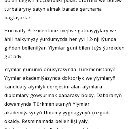
bolan degişli möçberdäki polat, oturtma we buraw
turbalaryny satyn almak barada şertnama
baglaşarlar.
Hormatly Prezidentimiz mejlise gatnaşyjylary we
ähli halkymyzy ýurdumyzda her ýyl 12-nji iýunda
giňden bellenilýän Ylymlar güni bilen tüýs ýürekden
gutlady.
Ylymlar gününiň öňüsyrasynda Türkmenistanyň
Ylymlar akademiýasynda doktorlyk we ylymlaryň
kandidaty alymlyk derejesini alan alymlara
diplomlary gowşurmak dabarasy boldy. Dabaranyň
dowamynda Türkmenistanyň Ylymlar
akademiýasynyň Umumy ýygnagynyň çözgüdi
okaldy. Resminamada bellenilişi ýaly,