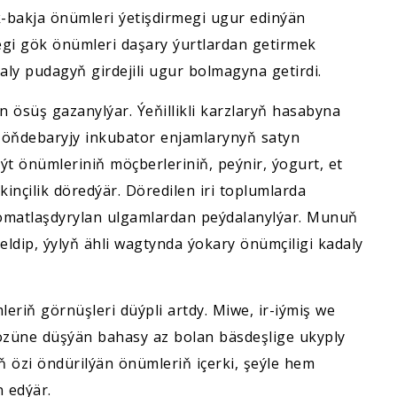
k-bakja önümleri ýetişdirmegi ugur edinýän
gi gök önümleri daşary ýurtlardan getirmek
ly pudagyň girdejili ugur bolmagyna getirdi.
ösüş gazanylýar. Ýeňillikli karzlaryň hasabyna
 öňdebaryjy inkubator enjamlarynyň satyn
ýt önümleriniň möçberleriniň, peýnir, ýogurt, et
nçilik döredýär. Döredilen iri toplumlarda
matlaşdyrylan ulgamlardan peýdalanylýar. Munuň
seldip, ýylyň ähli wagtynda ýokary önümçiligi kadaly
riň görnüşleri düýpli artdy. Miwe, ir-iýmiş we
 özüne düşýän bahasy az bolan bäsdeşlige ukyply
 özi öndürilýän önümleriň içerki, şeýle hem
 edýär.