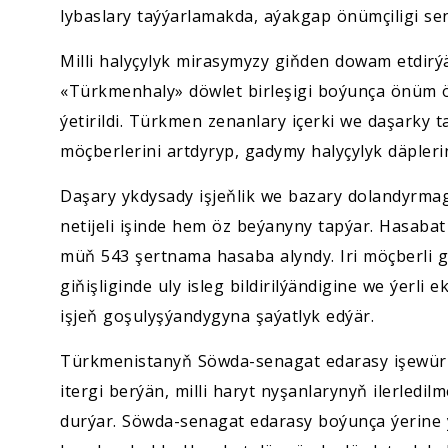
lybaslary taýýarlamakda, aýakgap önümçiligi se
Milli halyçylyk mirasymyzy giňden dowam etdir
«Türkmenhaly» döwlet birleşigi boýunça önüm 
ýetirildi. Türkmen zenanlary içerki we daşarky t
möçberlerini artdyryp, gadymy halyçylyk däplerin
Daşary ykdysady işjeňlik we bazary dolandyrmag
netijeli işinde hem öz beýanyny tapýar. Hasabat
müň 543 şertnama hasaba alyndy. Iri möçberli 
giňişliginde uly isleg bildirilýändigine we ýerli
işjeň goşulyşýandygyna şaýatlyk edýär.
Türkmenistanyň Söwda-senagat edarasy işewürl
itergi berýän, milli haryt nyşanlarynyň ilerle
durýar. Söwda-senagat edarasy boýunça ýerine ýe