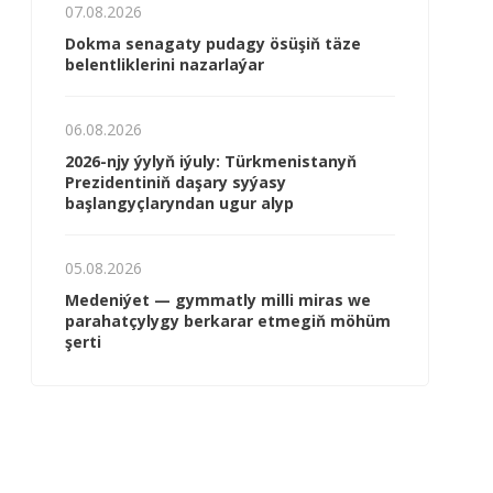
07.08.2026
Dokma senagaty pudagy ösüşiň täze
belentliklerini nazarlaýar
06.08.2026
2026-njy ýylyň iýuly: Türkmenistanyň
Prezidentiniň daşary syýasy
başlangyçlaryndan ugur alyp
05.08.2026
Me­de­ni­ýet — gym­mat­ly milli mi­ras we
pa­ra­hat­çy­ly­gy ber­ka­rar et­me­giň mö­hüm
şer­ti