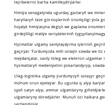
tejribelerini barha kämilleşdirýärler.
Himiýa senagatynda ugurdaş gazlaryň we mineral
harytlaryň täze görnüşleriniň önümçiligi ýola go
hojalyk himiýasyna degişli we gaplama önümleri
girdejililigi maliýe serişdeleriniň tygşytlanylma
Hyzmatlar ulgamy sanlylaşdyrma işleriniň geçiri
geçirýär. Ýurdumyzda milli onlaýn söwda we tiz
meýdançalar, sanly töleg we elektron ulgamlar i
hyzmatlaryň medeniýetini ýokarlandyryp, söwda 
Ulag-logistika ulgamy ýurdumyzyň üstaşyr geçiri
möhüm orun eýeleýär. Bu ugurda iş alyp barýa
işjeň satyn alyp, ammar ulgamlaryny giňeldýär
ulgamlaryny döredýärler. Munuň özi halkara geç
şertlendirýär.