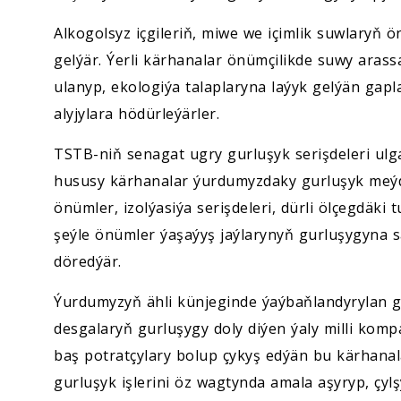
Alkogolsyz içgileriň, miwe we içimlik suwlaryň ö
gelýär. Ýerli kärhanalar önümçilikde suwy aras
ulanyp, ekologiýa talaplaryna laýyk gelýän gapl
alyjylara hödürleýärler.
TSTB-niň senagat ugry gurluşyk serişdeleri ulg
hususy kärhanalar ýurdumyzdaky gurluşyk meýdan
önümler, izolýasiýa serişdeleri, dürli ölçegdäki
şeýle önümler ýaşaýyş jaýlarynyň gurluşygyna sa
döredýär.
Ýurdumyzyň ähli künjeginde ýaýbaňlandyrylan g
desgalaryň gurluşygy doly diýen ýaly milli kompa
baş potratçylary bolup çykyş edýän bu kärhanal
gurluşyk işlerini öz wagtynda amala aşyryp, çyl