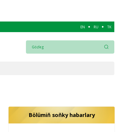
EN
RU
TK
Bölümiň soňky habarlary