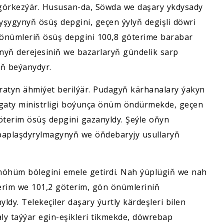
görkezýär. Hususan-da, Söwda we daşary ykdysady
yşygynyň ösüş depgini, geçen ýylyň degişli döwri
n önümleriň ösüş depgini 100,8 göterime barabar
bynyň derejesiniň we bazarlaryň gündelik sarp
niň beýanydyr.
atyn ähmiýet berilýär. Pudagyň kärhanalary ýakyn
agaty ministrligi boýunça önüm öndürmekde, geçen
göterim ösüş depgini gazanyldy. Şeýle oňyn
ebaplaşdyrylmagynyň we öňdebaryjy usullaryň
 möhüm bölegini emele getirdi. Nah ýüplügiň we nah
terim we 101,2 göterim, gön önümleriniň
dy. Telekeçiler daşary ýurtly kärdeşleri bilen
maly taýýar egin-eşikleri tikmekde, döwrebap