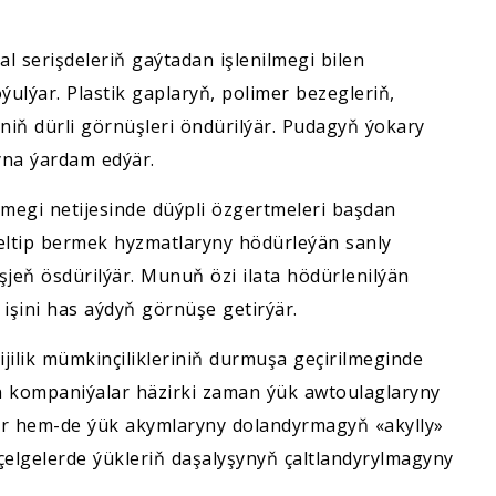
 serişdeleriň gaýtadan işlenilmegi bilen
ýulýar. Plastik gaplaryň, polimer bezegleriň,
niň dürli görnüşleri öndürilýär. Pudagyň ýokary
gyna ýardam edýär.
lmegi netijesinde düýpli özgertmeleri başdan
 eltip bermek hyzmatlaryny hödürleýän sanly
şjeň ösdürilýär. Munuň özi ilata hödürlenilýän
işini has aýdyň görnüşe getirýär.
jilik mümkinçilikleriniň durmuşa geçirilmeginde
n kompaniýalar häzirki zaman ýük awtoulaglaryny
ler hem-de ýük akymlaryny dolandyrmagyň «akylly»
elgelerde ýükleriň daşalyşynyň çaltlandyrylmagyny