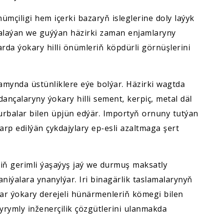
nümçiligi hem içerki bazaryň isleglerine doly laýyk
salaýan we guýýan häzirki zaman enjamlaryny
arda ýokary hilli önümleriň köpdürli görnüşlerini
amynda üstünliklere eýe bolýar. Häzirki wagtda
çalaryny ýokary hilli sement, kerpiç, metal däl
 turbalar bilen üpjün edýär. Importyň ornuny tutýan
rp edilýän çykdajylary ep-esli azaltmaga şert
iň gerimli ýaşaýyş jaý we durmuş maksatly
niýalara ynanylýar. Iri binagärlik taslamalarynyň
ar ýokary derejeli hünärmenleriň kömegi bilen
şyrymly inženerçilik çözgütlerini ulanmakda