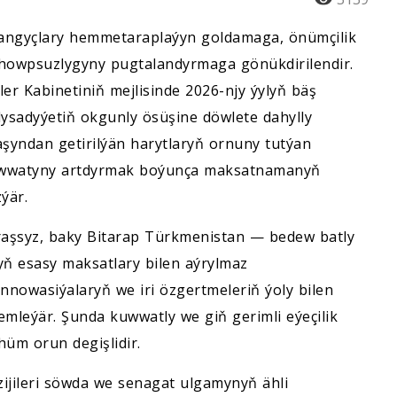
angyçlary hemmetaraplaýyn goldamaga, önümçilik
howpsuzlygyny pugtalandyrmaga gönükdirilendir.
rler Kabinetiniň mejlisinde 2026-njy ýylyň bäş
dysadyýetiň okgunly ösüşine döwlete dahylly
yndan getirilýän harytlaryň ornuny tutýan
uwwatyny artdyrmak boýunça maksatnamanyň
ýär.
raşsyz, baky Bitarap Türkmenistan — bedew batly
yň esasy maksatlary bilen aýrylmaz
innowasiýalaryň we iri özgertmeleriň ýoly bilen
leýär. Şunda kuwwatly we giň gerimli eýeçilik
üm orun degişlidir.
jileri söwda we senagat ulgamynyň ähli