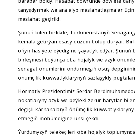
barabar boldy. Hasabat döwründe döwlete dahyl
tanyşdyrmak we ara alyp maslahatlaşmalar üçin 
maslahat geçirildi.
Şunuň bilen birlikde, Türkmenistanyň Senagatçyla
kemala getirýän esasy düzüm bolup durýar. Birleş
oňyn häsiýete eýedigine şaýatlyk edýär. Şunuň b
birleşmesi boýunça oba hojalyk we azyk önümle
senagat önümlerini öndürmegiň ösüş depginini
önümçilik kuwwatlyklarynyň sazlaşykly pugtala
Hormatly Prezidentimiz Serdar Berdimuhamedow
nokatlaryny azyk we beýleki zerur harytlar bil
degişli kärhanalaryň önümçilik kuwwatlyklaryny
etmegiň möhümdigine ünsi çekdi.
Ýurdumyzyň telekeçileri oba hojalyk toplumynda işl