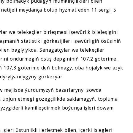
ly bolmadyk pudagyň mümkinçilikleri bilen
netijeli meýdança bolup hyzmat eden 11 sergi, 5
r we telekeçiler birleşmesi işewürlik bileleşigini
mäniň statistiki görkezijileri işewürligiň ösüşiniň
ilen baglylykda, Senagatçylar we telekeçiler
rini öndürmegiň ösüş depgininiň 107,2 göterime,
ň 107,3 göterime deň bolmagy, oba hojalyk we azyk
ndyrylýandygyny görkezýär.
 mejlisde ýurdumyzyň bazarlaryny, söwda
en üpjün etmegi gözegçilikde saklamagyň, topluma
 yzygiderli kämilleşdirmek boýunça işleri dowam
eri üstünlikli ilerletmek bilen, içerki islegleri