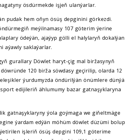
nagatyny ösdürmekde işjeň ulanýarlar.
ýän pudak hem oňyn ösüş depginini görkezdi.
öndürmegiň meýilnamasy 107 göterim ýerine
alaplary ödeýän, ajaýyp gölli el halylaryň dokalýan
i aýawly saklaýarlar.
yň gurallary Döwlet haryt-çig mal biržasynyň
 döwründe 120 birža söwdasy geçirilip, olarda 12
geleşikler ýurdumyzda öndürilýän önümlere dünýä
 eksport edijileriň ählumumy bazar gatnaşyklaryna
ik gatnaşyklaryny ýola goýmaga we giňeltmäge
dilmegine ýardam edýän möhüm döwlet düzümi bolup
tirilen işleriň ösüş depgini 109,1 göterime