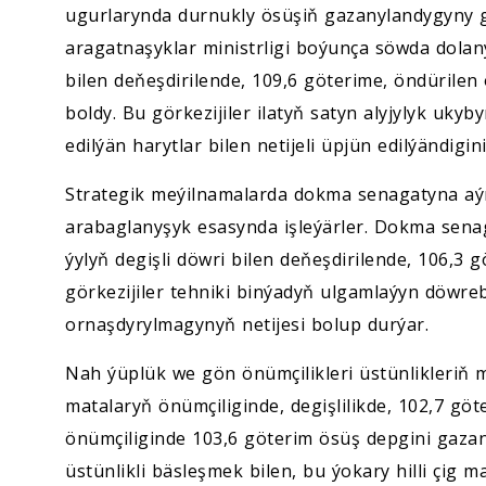
ugurlarynda durnukly ösüşiň gazanylandygyny 
aragatnaşyklar ministrligi boýunça söwda dolan
bilen deňeşdirilende, 109,6 göterime, öndürile
boldy. Bu görkezijiler ilatyň satyn alyjylyk uky
edilýän harytlar bilen netijeli üpjün edilýändigi
Strategik meýilnamalarda dokma senagatyna aýr
arabaglanyşyk esasynda işleýärler. Dokma sen
ýylyň degişli döwri bilen deňeşdirilende, 106,3 
görkezijiler tehniki binýadyň ulgamlaýyn döwr
ornaşdyrylmagynyň netijesi bolup durýar.
Nah ýüplük we gön önümçilikleri üstünlikleriň
matalaryň önümçiliginde, degişlilikde, 102,7 gö
önümçiliginde 103,6 göterim ösüş depgini gazanyl
üstünlikli bäsleşmek bilen, bu ýokary hilli çig 