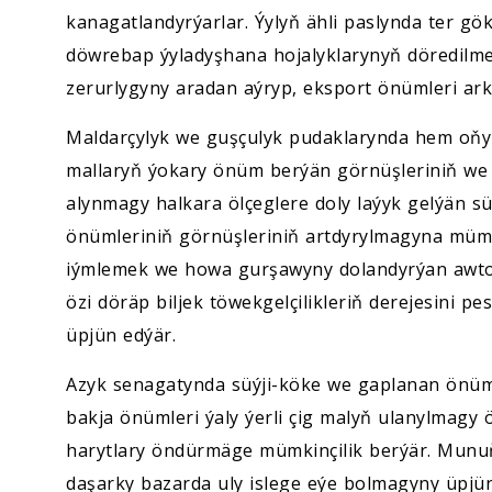
kanagatlandyrýarlar. Ýylyň ähli paslynda ter gö
döwrebap ýyladyşhana hojalyklarynyň döredilme
zerurlygyny aradan aýryp, eksport önümleri arka
Maldarçylyk we guşçulyk pudaklarynda hem oňyn 
mallaryň ýokary önüm berýän görnüşleriniň we
alynmagy halkara ölçeglere doly laýyk gelýän sü
önümleriniň görnüşleriniň artdyrylmagyna mümki
iýmlemek we howa gurşawyny dolandyrýan awto
özi döräp biljek töwekgelçilikleriň derejesini pe
üpjün edýär.
Azyk senagatynda süýji-köke we gaplanan önümle
bakja önümleri ýaly ýerli çig malyň ulanylmagy
harytlary öndürmäge mümkinçilik berýär. Munuň
daşarky bazarda uly islege eýe bolmagyny üpjün