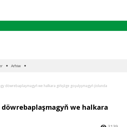
er
Arhiw
gy döwrebaplaşmagyň we halkara giňişlige goşulyşmagyň ýolunda
 döwrebaplaşmagyň we halkara
3139