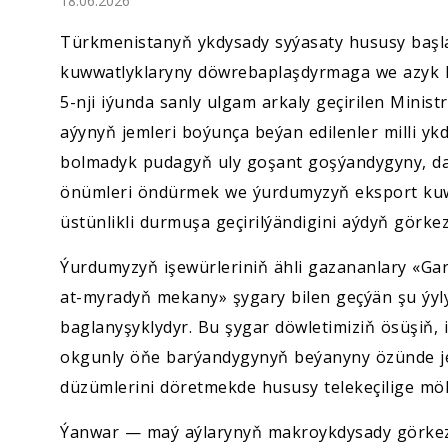
18.06.2026
Ykdysadyýet
Türkmenistanyň ykdysady syýasaty hususy başl
Jemgyýet
kuwwatlyklaryny döwrebaplaşdyrmaga we azyk 
5-nji iýunda sanly ulgam arkaly geçirilen Minist
Medeniýet
aýynyň jemleri boýunça beýan edilenler milli yk
bolmadyk pudagyň uly goşant goşýandygyny, daş
Ylym
önümleri öndürmek we ýurdumyzyň eksport k
üstünlikli durmuşa geçirilýändigini aýdyň görkez
Sport
Ýurdumyzyň işewürleriniň ähli gazananlary «Ga
at-myradyň mekany» şygary bilen geçýän şu ýyl
baglanyşyklydyr. Bu şygar döwletimiziň ösüşiň, 
okgunly öňe barýandygynyň beýanyny özünde jem
düzümlerini döretmekde hususy telekeçilige möh
Ýanwar — maý aýlarynyň makroykdysady görkezi