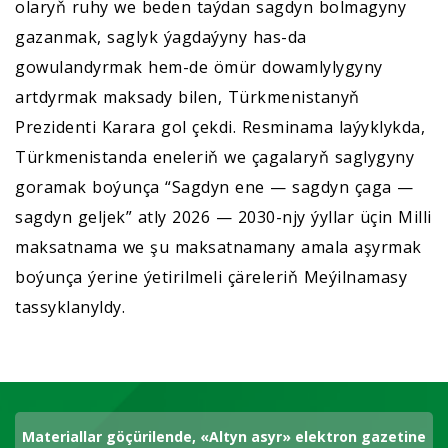
olaryň ruhy we beden taýdan sagdyn bolmagyny
gazanmak, saglyk ýagdaýyny has-da
gowulandyrmak hem-de ömür dowamlylygyny
artdyrmak maksady bilen, Türkmenistanyň
Prezidenti Karara gol çekdi. Resminama laýyklykda,
Türkmenistanda eneleriň we çagalaryň saglygyny
goramak boýunça “Sagdyn ene — sagdyn çaga —
sagdyn geljek” atly 2026 — 2030-njy ýyllar üçin Milli
maksatnama we şu maksatnamany amala aşyrmak
boýunça ýerine ýetirilmeli çäreleriň Meýilnamasy
tassyklanyldy.
Materiallar göçürilende, «Altyn asyr» elektron gazetine