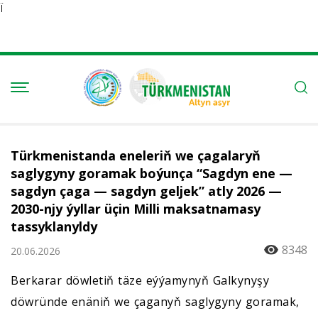
Ï
Türkmenistanda eneleriň we çagalaryň
saglygyny goramak boýunça “Sagdyn ene —
sagdyn çaga — sagdyn geljek” atly 2026 —
2030-njy ýyllar üçin Milli maksatnamasy
tassyklanyldy
8348
20.06.2026
Berkarar döwletiň täze eýýamynyň Galkynyşy
döwründe enäniň we çaganyň saglygyny goramak,