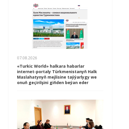
07.08.2026
«Turkic World» halkara habarlar
internet-portaly Türkmenistanyň Halk
Maslahatynyň mejlisine taýýarlygy we
onuň geçirilşini giňden beýan eder