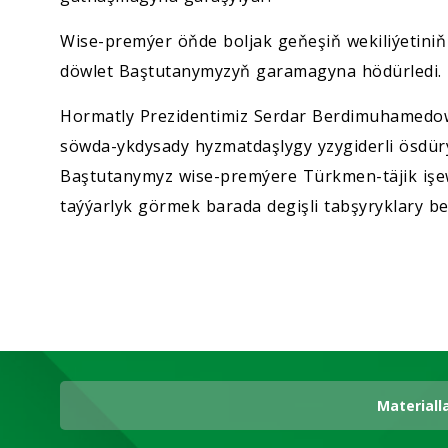
Wise-premýer öňde boljak geňeşiň wekiliýetini
döwlet Baştutanymyzyň garamagyna hödürledi.
Hormatly Prezidentimiz Serdar Berdimuhamedow
söwda-ykdysady hyzmatdaşlygy yzygiderli ösdürý
Baştutanymyz wise-premýere Türkmen-täjik işew
taýýarlyk görmek barada degişli tabşyryklary be
Materiall