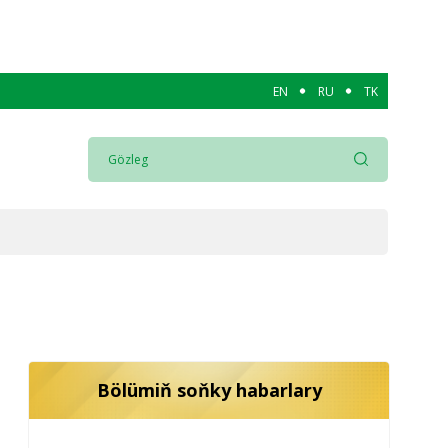
EN
RU
TK
Bölümiň soňky habarlary