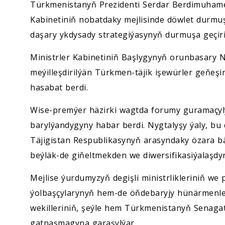
Türkmenistanyň Prezidenti Serdar Berdimuhame
Kabinetiniň nobatdaky mejlisinde döwlet durm
daşary ykdysady strategiýasynyň durmuşa geçirili
Ministrler Kabinetiniň Başlygynyň orunbasary 
meýilleşdirilýän Türkmen-täjik işewürler geňeşini
hasabat berdi.
Wise-premýer häzirki wagtda forumy guramaçyly
barylýandygyny habar berdi. Nygtalyşy ýaly, b
Täjigistan Respublikasynyň arasyndaky özara b
beýläk-de giňeltmekden we diwersifikasiýalaşd
Mejlise ýurdumyzyň degişli ministrlikleriniň we
ýolbaşçylarynyň hem-de öňdebaryjy hünärmenl
wekilleriniň, şeýle hem Türkmenistanyň Senagat
gatnaşmagyna garaşylýar.