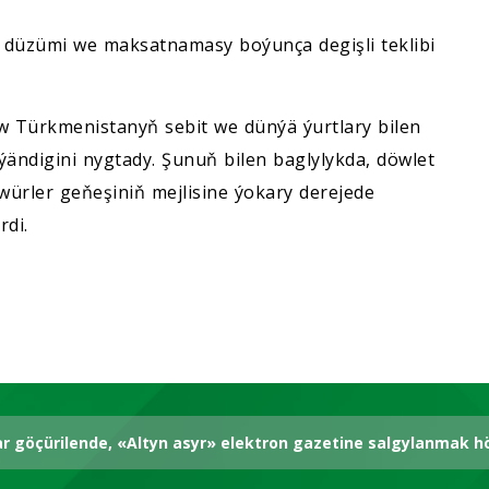
ň düzümi we maksatnamasy boýunça degişli teklibi
 Türkmenistanyň sebit we dünýä ýurtlary bilen
ändigini nygtady. Şunuň bilen baglylykda, döwlet
ürler geňeşiniň mejlisine ýokary derejede
rdi.
ar göçürilende, «Altyn asyr» elektron gazetine salgylanmak 