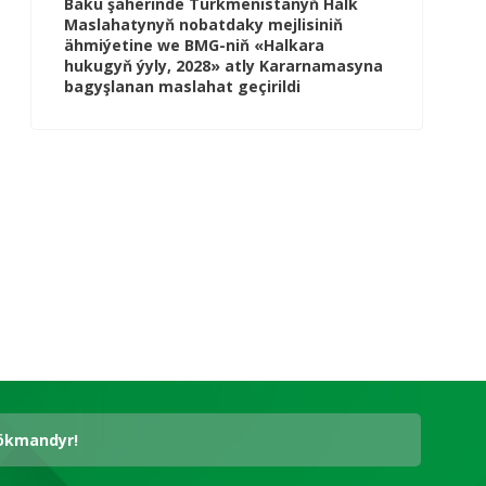
Baku şäherinde Türkmenistanyň Halk
Maslahatynyň nobatdaky mejlisiniň
ähmiýetine we BMG-niň «Halkara
hukugyň ýyly, 2028» atly Kararnamasyna
bagyşlanan maslahat geçirildi
hökmandyr!