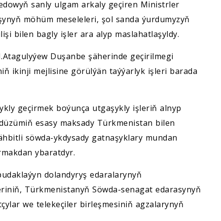
dowyň sanly ulgam arkaly geçiren Ministrler
uşynyň möhüm meseleleri, şol sanda ýurdumyzyň
şi bilen bagly işler ara alyp maslahatlaşyldy.
N.Atagulyýew Duşanbe şäherinde geçirilmegi
ň ikinji mejlisine görülýän taýýarlyk işleri barada
kly geçirmek boýunça utgaşykly işleriň alnyp
u düzümiň esasy maksady Türkmenistan bilen
ähbitli söwda-ykdysady gatnaşyklary mundan
yrmakdan ybaratdyr.
 pudaklaýyn dolandyryş edaralarynyň
eriniň, Türkmenistanyň Söwda-senagat edarasynyň
çylar we telekeçiler birleşmesiniň agzalarynyň