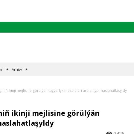
er
Arhiw
iniň ikinji mejlisine görülýän taýýarlyk meseleleri ara alnyp maslahatlaşyldy
iň ikinji mejlisine görülýän
maslahatlaşyldy
2426