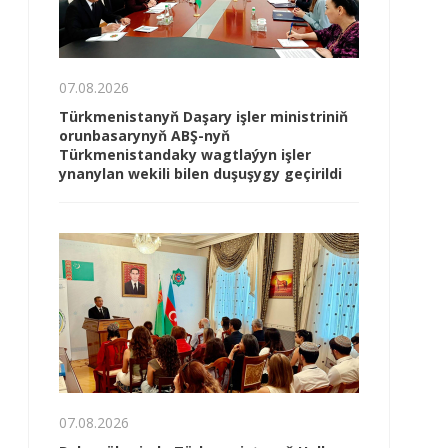
07.08.2026
Türkmenistanyň Daşary işler ministriniň
orunbasarynyň ABŞ-nyň
Türkmenistandaky wagtlaýyn işler
ynanylan wekili bilen duşuşygy geçirildi
07.08.2026