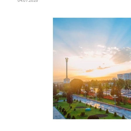
04.07.2026
Ykdysadyýet
Jemgyýet
Medeniýet
Ylym
Sport