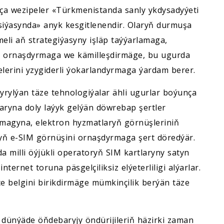
nça wezipeler «Türkmenistanda sanly ykdysadyýeti
siýasynda» anyk kesgitlenendir. Olaryň durmuşa
meli aň strategiýasyny işläp taýýarlamaga,
ry ornaşdyrmaga we kämilleşdirmäge, bu ugurda
lerini yzygiderli ýokarlandyrmaga ýardam berer.
yrylýan täze tehnologiýalar ähli ugurlar boýunça
aryna doly laýyk gelýän döwrebap şertler
ylmagyna, elektron hyzmatlaryň görnüşleriniň
ryň e-SIM görnüşini ornaşdyrmaga şert döredýär.
 milli öýjükli operatoryň SIM kartlaryny satyn
ernet toruna päsgelçiliksiz elýeterliligi alýarlar.
e belgini birikdirmäge mümkinçilik berýän täze
dünýäde öňdebaryjy öndürijileriň häzirki zaman