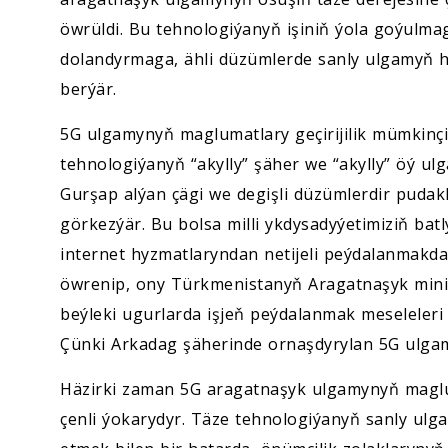
öwrüldi. Bu tehnologiýanyň işiniň ýola goýulmag
dolandyrmaga, ähli düzümlerde sanly ulgamyň h
berýär.
5G ulgamynyň maglumatlary geçirijilik mümkinçi
tehnologiýanyň “akylly” şäher we “akylly” öý u
Gurşap alýan çägi we degişli düzümlerdir pudakl
görkezýär. Bu bolsa milli ykdysadyýetimiziň bat
internet hyzmatlaryndan netijeli peýdalanmakda
öwrenip, ony Türkmenistanyň Aragatnaşyk minis
beýleki ugurlarda işjeň peýdalanmak meseleleri
Çünki Arkadag şäherinde ornaşdyrylan 5G ulgam
Häzirki zaman 5G aragatnaşyk ulgamynyň maglumat
çenli ýokarydyr. Täze tehnologiýanyň sanly ulg