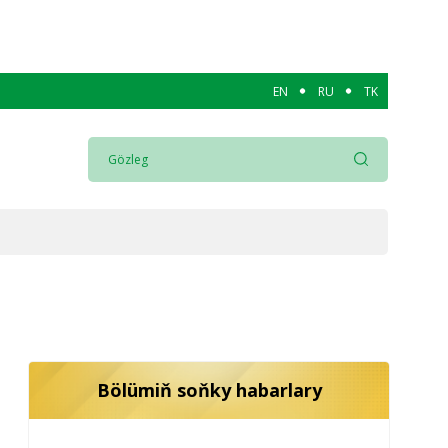
EN
RU
TK
Bölümiň soňky habarlary