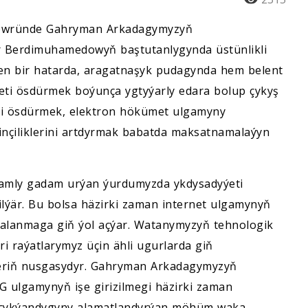
 döwründe Gahryman Arkadagymyzyň
r Berdimuhamedowyň baştutanlygynda üstünlikli
len bir hatarda, aragatnaşyk pudagynda hem belent
ýeti ösdürmek boýunça ygtyýarly edara bolup çykyş
eti ösdürmek, elektron hökümet ulgamyny
nçiliklerini artdyrmak babatda maksatnamalaýyn
ynamly gadam urýan ýurdumyzda ykdysadyýeti
ýär. Bu bolsa häzirki zaman internet ulgamynyň
eýdalanmaga giň ýol açýar. Watanymyzyň tehnologik
 raýatlarymyz üçin ähli ugurlarda giň
heriň nusgasydyr. Gahryman Arkadagymyzyň
G ulgamynyň işe girizilmegi häzirki zaman
e çykýandygyny alamatlandyrýan möhüm waka