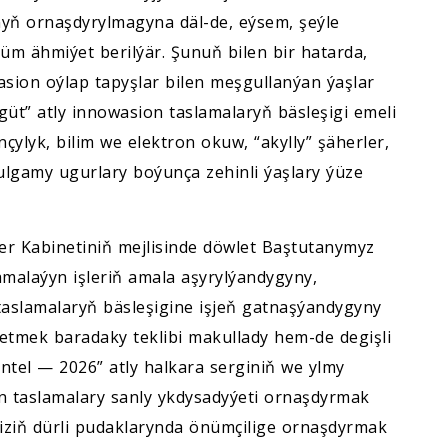
yň ornaşdyrylmagyna däl-de, eýsem, şeýle
 ähmiýet berilýär. Şunuň bilen bir hatarda,
sion oýlap tapyşlar bilen meşgullanýan ýaşlar
zgüt” atly innowasion taslamalaryň bäsleşigi emeli
çylyk, bilim we elektron okuw, “akylly” şäherler,
 ulgamy ugurlary boýunça zehinli ýaşlary ýüze
rler Kabinetiniň mejlisinde döwlet Baştutanymyz
alaýyn işleriň amala aşyrylýandygyny,
taslamalaryň bäsleşigine işjeň gatnaşýandygyny
 etmek baradaky teklibi makullady hem-de degişli
entel — 2026” atly halkara serginiň we ylmy
n taslamalary sanly ykdysadyýeti ornaşdyrmak
iziň dürli pudaklarynda önümçilige ornaşdyrmak