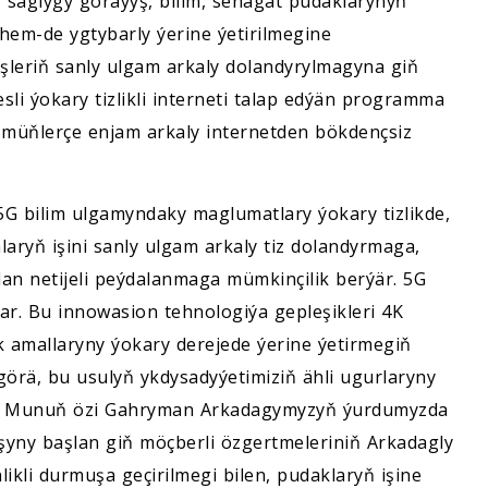
, saglygy goraýyş, bilim, senagat pudaklarynyň
 hem-de ygtybarly ýerine ýetirilmegine
şleriň sanly ulgam arkaly dolandyrylmagyna giň
sli ýokary tizlikli interneti talap edýän programma
a müňlerçe enjam arkaly internetden bökdençsiz
5G bilim ulgamyndaky maglumatlary ýokary tizlikde,
aryň işini sanly ulgam arkaly tiz dolandyrmaga,
dan netijeli peýdalanmaga mümkinçilik berýär. 5G
ýar. Bu innowasion tehnologiýa gepleşikleri 4K
 amallaryny ýokary derejede ýerine ýetirmegiň
örä, bu usulyň ykdysadyýetimiziň ähli ugurlaryny
är. Munuň özi Gahryman Arkadagymyzyň ýurdumyzda
şyny başlan giň möçberli özgertmeleriniň Arkadagly
li durmuşa geçirilmegi bilen, pudaklaryň işine