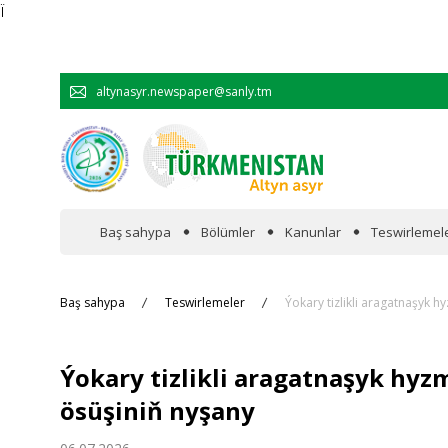
Ï
altynasyr.newspaper@sanly.tm
Baş sahypa
Bölümler
Kanunlar
Teswirlemel
Wakalaryň jümmişinde
Baş sahypa
Teswirlemeler
Ýokary tizlikli aragatnaşyk 
Resmi
Ýokary tizlikli aragatnaşyk hy
Hyzmatdaşlyk
ösüşiniň nyşany