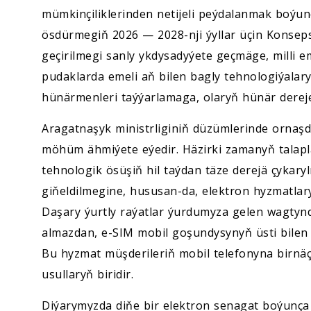
mümkinçiliklerinden netijeli peýdalanmak boýu
ösdürmegiň 2026 — 2028-nji ýyllar üçin Konsep
geçirilmegi sanly ykdysadyýete geçmäge, milli e
pudaklarda emeli aň bilen bagly tehnologiýala
hünärmenleri taýýarlamaga, olaryň hünär dereje
Aragatnaşyk ministrliginiň düzümlerinde ornaşd
möhüm ähmiýete eýedir. Häzirki zamanyň talapl
tehnologik ösüşiň hil taýdan täze derejä çykar
giňeldilmegine, hususan-da, elektron hyzmatla
Daşary ýurtly raýatlar ýurdumyza gelen wagtynda
almazdan, e-SIM mobil goşundysynyň üsti bilen int
Bu hyzmat müşderileriň mobil telefonyna birnäç
usullaryň biridir.
Diýarymyzda diňe bir elektron senagat boýunça 