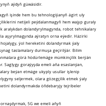
gynyň aýdyň güwäsidir.
gyň işinde hem bu tehnologiýanyň ägirt uly
liklerini netijeli peýdalanmagyň hem wajyp guraly
k aralykdan dolandyrylmagynda, robot tehnikalary
la aşyrylmagynda aýratyn orna eýedir. Häzirki
hojalygy, ýol hereketini dolandyrmak ýaly
nag taslamalary durmuşa geçirilýär. Bilim
lanmalara görä hödürlemäge mümkinçilik berýän
r. Saglygy goraýyşda emeli aňa esaslanýan,
alary beýan etmäge ukyply usullar işlenip
ylygyny seljermek, olara gözegçilik etmek ýaly
ketini dolandyrmakda öňdebaryjy tejribeler
 ornaşdyrmak, 5G we emeli aňyň