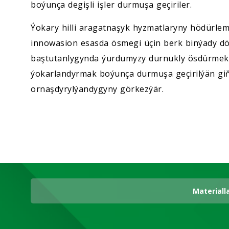
boýunça degişli işler durmuşa geçiriler.
Ýokary hilli aragatnaşyk hyzmatlaryny hödürle
innowasion esasda ösmegi üçin berk binýady dö
baştutanlygynda ýurdumyzy durnukly ösdürmek, 
ýokarlandyrmak boýunça durmuşa geçirilýän giň g
ornaşdyrylýandygyny görkezýär.
Materiall