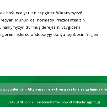
mek boýunça ýetilen sepgitler Watanymyzyň
redýär. Munuň özi hormatly Prezidentimiziň
halkymyzyň durmuş derejesini yzygiderli
erimli işlerde öňdebaryjy dünýä tejribesiniň işjeň
ar göçürilende, «Altyn asyr» elektron gazetine salgylanmak 
ESASLANDYRYJY: Türkmenistanyň Döwlet habarlar agentligi