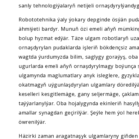
sanly tehnologiýalaryň netijeli ornaşdyrylýandy
Robototehnika ýaly ýokary depginde ösýän puda
ähmiýeti bardyr. Munuň özi emeli aňyň mümkinçi
bolup hyzmat edýär. Täze ulgam robotlaryň uza
ornaşdyrylan pudaklarda işleriň bökdençsiz ama
wagtda ýurdumyzda bilim, saglygy goraýyş, oba 
ugurlarda emeli aňyň ornaşdyrylmagy boýunça sy
ulgamynda maglumatlary anyk isleglere, gyzyk
okatmagyň uýgunlaşdyrylan ulgamlary döredilýä
keselleri kesgitlemäge, gany seljermäge, çaklam
taýýarlanylýar. Oba hojalygynda ekinleriň hasyll
amallar synagdan geçirilýär. Şeýle hem ýol here
öwrenilýär.
Häzirki zaman aragatnaşyk ulgamlaryny giňden