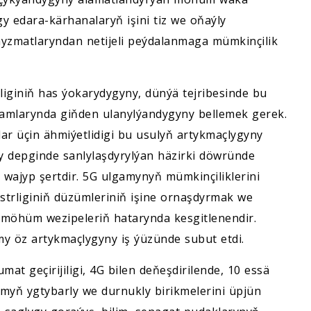
y edara-kärhanalaryň işini tiz we oňaýly
yzmatlaryndan netijeli peýdalanmaga mümkinçilik
liginiň has ýokarydygyny, dünýä tejribesinde bu
lgamlarynda giňden ulanylýandygyny bellemek gerek.
ar üçin ähmiýetlidigi bu usulyň artykmaçlygyny
ly depginde sanlylaşdyrylýan häzirki döwründe
 wajyp şertdir. 5G ulgamynyň mümkinçiliklerini
trliginiň düzümleriniň işine ornaşdyrmak we
 möhüm wezipeleriň hatarynda kesgitlenendir.
y öz artykmaçlygyny iş ýüzünde subut etdi.
 geçirijiligi, 4G bilen deňeşdirilende, 10 essä
amyň ygtybarly we durnukly birikmelerini üpjün