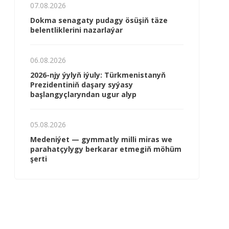
07.08.2026
Dokma senagaty pudagy ösüşiň täze
belentliklerini nazarlaýar
06.08.2026
2026-njy ýylyň iýuly: Türkmenistanyň
Prezidentiniň daşary syýasy
başlangyçlaryndan ugur alyp
05.08.2026
Me­de­ni­ýet — gym­mat­ly milli mi­ras we
pa­ra­hat­çy­ly­gy ber­ka­rar et­me­giň mö­hüm
şer­ti