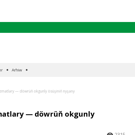
er
Arhiw
hyzmatlary — döwrüň okgunly ösüşiniň nyşany
zmatlary — döwrüň okgunly
2315