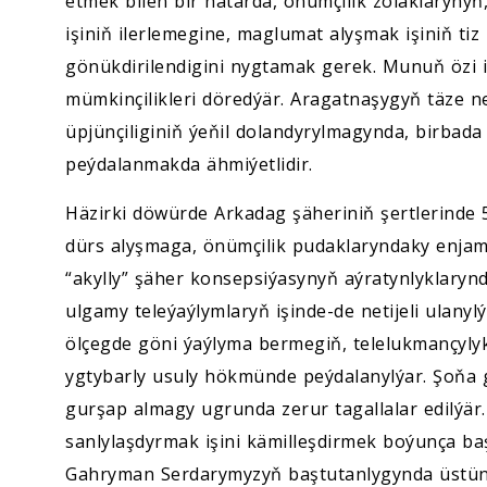
etmek bilen bir hatarda, önümçilik zolaklarynyň
işiniň ilerlemegine, maglumat alyşmak işiniň tiz
gönükdirilendigini nygtamak gerek. Munuň özi i
mümkinçilikleri döredýär. Aragatnaşygyň täze ne
üpjünçiliginiň ýeňil dolandyrylmagynda, birbad
peýdalanmakda ähmiýetlidir.
Häzirki döwürde Arkadag şäheriniň şertlerinde 
dürs alyşmaga, önümçilik pudaklaryndaky enjaml
“akylly” şäher konsepsiýasynyň aýratynlyklaryn
ulgamy teleýaýlymlaryň işinde-de netijeli ulanyl
ölçegde göni ýaýlyma bermegiň, telelukmançylyk
ygtybarly usuly hökmünde peýdalanylýar. Şoňa g
gurşap almagy ugrunda zerur tagallalar edilý
sanlylaşdyrmak işini kämilleşdirmek boýunça ba
Gahryman Serdarymyzyň baştutanlygynda üstünlik