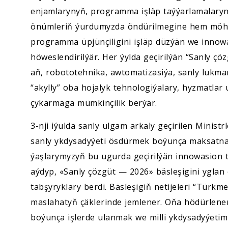
enjamlarynyň, programma işläp taýýarlamalaryn
önümleriň ýurdumyzda öndürilmegine hem möhüm
programma üpjünçiligini işläp düzýän we innowa
höweslendirilýär. Her ýylda geçirilýän “Sanly çö
aň, robototehnika, awtomatizasiýa, sanly lukman
“akylly” oba hojalyk tehnologiýalary, hyzmatlar
çykarmaga mümkinçilik berýär.
3-nji iýulda sanly ulgam arkaly geçirilen Minist
sanly ykdysadyýeti ösdürmek boýunça maksatnam
ýaşlarymyzyň bu ugurda geçirilýän innowasion 
aýdyp, «Sanly çözgüt — 2026» bäsleşigini yglan
tabşyryklary berdi. Bäsleşigiň netijeleri “Türkm
maslahatyň çäklerinde jemlener. Oňa hödürlene
boýunça işlerde ulanmak we milli ykdysadyýetim