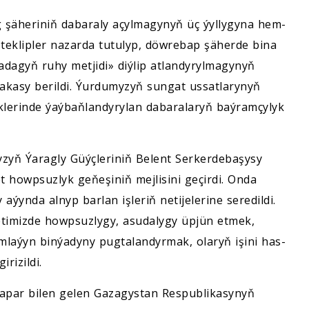
 şäheriniň dabaraly açylmagynyň üç ýyllygyna hem-
teklipler nazarda tutulyp, döwrebap şäherde bina
adagyň ruhy metjidi» diýlip atlandyrylmagynyň
kasy berildi. Ýurdumyzyň sungat ussatlarynyň
eklerinde ýaýbaňlandyrylan dabaralaryň baýramçylyk
yzyň Ýaragly Güýçleriniň Belent Serkerdebaşysy
howpsuzlyk geňeşiniň mejlisini geçirdi. Onda
aýynda alnyp barlan işleriň netijelerine seredildi.
etimizde howpsuzlygy, asudalygy üpjün etmek,
laýyn binýadyny pugtalandyrmak, olaryň işini has-
rizildi.
sapar bilen gelen Gazagystan Respublikasynyň