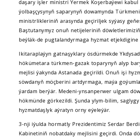
daşary işler ministri Ýermek Koşerbaýewi kabul
ýolbaşçysynyň saparynyň dowamynda Türkmenist
ministrlikleriniň arasynda geçiriljek syýasy ge
Baştutanymyz onuň netijeleriniň döwletlerimiz
beýläk-de pugtalandyrmaga hyzmat etjekdigine y
Ikitaraplaýyn gatnaşyklary ösdürmekde Ykdysad
hökümetara türkmen-gazak toparynyň alyp barýa
mejlisi ýakynda Astanada geçirildi. Onuň işi hy
söwdanyň möçberini artdyrmaga, maýa goýumlary
ýardam berýär. Medeni-ynsanperwer ulgam döwl
hökmünde görkezildi. Şunda ylym-bilim, saglygy
hyzmatdaşlyk aýratyn orny eýeleýär.
3-nji iýulda hormatly Prezidentimiz Serdar Ber
Kabinetiniň nobatdaky mejlisini geçirdi. Onda d