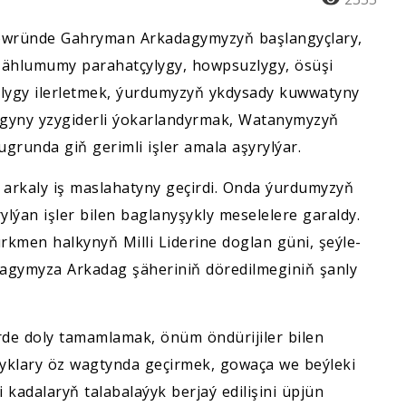
döwründe Gahryman Arkadagymyzyň başlangyçlary,
de ählumumy parahatçylygy, howpsuzlygy, ösüşi
lygy ilerletmek, ýurdumyzyň ykdysady kuwwatyny
gyny yzygiderli ýokarlandyrmak, Watanymyzyň
runda giň gerimli işler amala aşyrylýar.
 arkaly iş maslahatyny geçirdi. Onda ýurdumyzyň
lýan işler bilen baglanyşykly meselelere garaldy.
rkmen halkynyň Milli Liderine doglan güni, şeýle-
agymyza Arkadag şäheriniň döredilmeginiň şanly
rde doly tamamlamak, önüm öndürijiler bilen
şyklary öz wagtynda geçirmek, gowaça we beýleki
i kadalaryň talabalaýyk berjaý edilişini üpjün