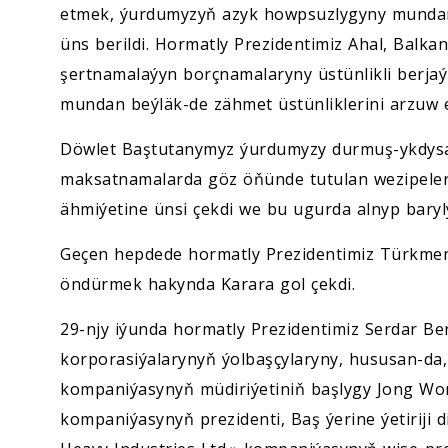
etmek, ýurdumyzyň azyk howpsuzlygyny mundan
üns berildi. Hormatly Prezidentimiz Ahal, Balka
şertnamalaýyn borçnamalaryny üstünlikli berjaý
mundan beýläk-de zähmet üstünliklerini arzuw e
Döwlet Baştutanymyz ýurdumyzy durmuş-ykdysa
maksatnamalarda göz öňünde tutulan wezipeleri
ähmiýetine ünsi çekdi we bu ugurda alnyp barylý
Geçen hepdede hormatly Prezidentimiz Türkmeni
öndürmek hakynda Karara gol çekdi.
29-njy iýunda hormatly Prezidentimiz Serdar 
korporasiýalarynyň ýolbaşçylaryny, hususan-da,
kompaniýasynyň müdiriýetiniň başlygy Jong Won
kompaniýasynyň prezidenti, Baş ýerine ýetiriji di