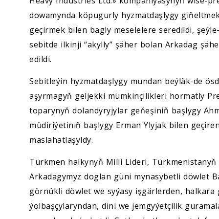
Heavy Industries Ltd.» kompaniýasynyň wise-pre
dowamynda köpugurly hyzmatdaşlygy giňeltmek, 
geçirmek bilen bagly meselelere seredildi, şe
sebitde ilkinji “akylly” şäher bolan Arkadag şäh
edildi.
Sebitleýin hyzmatdaşlygy mundan beýläk-de ösdü
aşyrmagyň geljekki mümkinçilikleri hormatly Pr
toparynyň dolandyryjylar geňeşiniň başlygy A
müdiriýetiniň başlygy Erman Ylyjak bilen geçi
maslahatlaşyldy.
Türkmen halkynyň Milli Lideri, Türkmenistany
Arkadagymyz doglan güni mynasybetli döwlet Ba
görnükli döwlet we syýasy işgärlerden, halkar
ýolbaşçylaryndan, dini we jemgyýetçilik guramal