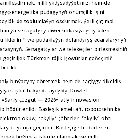
milleşdirmek, milli ykdysadyýetimizi hem-de
gyç-energetika pudagynyň önümçilik işini
eýläk-de toplumlaýyn ösdürmek, ýerli çig mal
himiýa senagatyny diwersifikasiýa ýoly bilen
rlikleriniň we pudaklaýyn dolandyryş edaralarynyň
rasynyň, Senagatçylar we telekeçiler birleşmesiniň
eçiriljek Türkmen-täjik işewürler geňeşiniň
berildi.
sanly binýadyny döretmek hem-de saglygy dikeldiş
lýan işler hakynda aýdyldy. Döwlet
«Sanly çözgüt — 2026» atly innowasion
ip hödürlenildi. Bäsleşik emeli aň, robototehnika
lektron okuw, “akylly” şäherler, “akylly” oba
lary boýunça geçiriler. Bäsleşige hödürlenen
ürmek boýunça işlerde ulanmak we milli