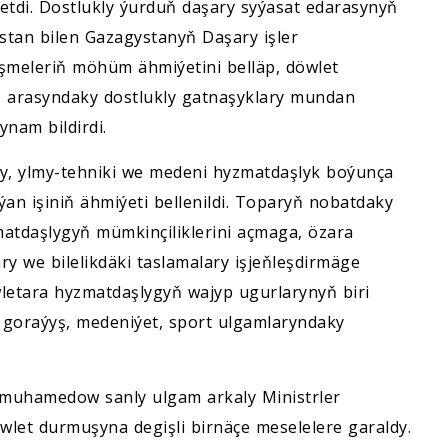
 etdi. Dostlukly ýurduň daşary syýasat edarasynyň
an bilen Gazagystanyň Daşary işler
ňeşmeleriň möhüm ähmiýetini belläp, döwlet
iň arasyndaky dostlukly gatnaşyklary mundan
nam bildirdi.
y, ylmy-tehniki we medeni hyzmatdaşlyk boýunça
n işiniň ähmiýeti bellenildi. Toparyň nobatdaky
zmatdaşlygyň mümkinçiliklerini açmaga, özara
 we bilelikdäki taslamalary işjeňleşdirmäge
etara hyzmatdaşlygyň wajyp ugurlarynyň biri
 goraýyş, medeniýet, sport ulgamlaryndaky
dimuhamedow sanly ulgam arkaly Ministrler
öwlet durmuşyna degişli birnäçe meselelere garaldy.