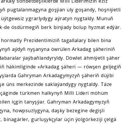
arkaly söhbetdeşliklerde Milli Liderimiziň eziz
ň pugtalanmagyna goşýan uly goşandy, hoşniýetli
e üýtgewsiz ygrarlydygy aýratyn nygtaldy. Munuň
k-de ösdürmegiň berk binýady bolup hyzmat edýär.
hormatly Prezidentimiziň tagallalary bilen bina
tynyň aýdyň nyşanyna öwrülen Arkadag şäheriniň
abaralar ýaýbaňlandyryldy. Döwlet ähmiýetli şäher
riň häkimliginde «Arkadag şäheri — röwşen geljegiň
Çykyşlarda Gahryman Arkadagymyzyň şäheriň düýbi
şe üns merkezinde saklaýandygy nygtaldy. Täze
 çäginde türkmen halkynyň Milli Lideri möhüm
 bilen içgin tanyşýar. Gahryman Arkadagymyzyň
ygyna, howpsuzlygyna, daşky bezegine degişli
 binagärler, gurluşykçylar üçin ýolgörkeziji çelgä