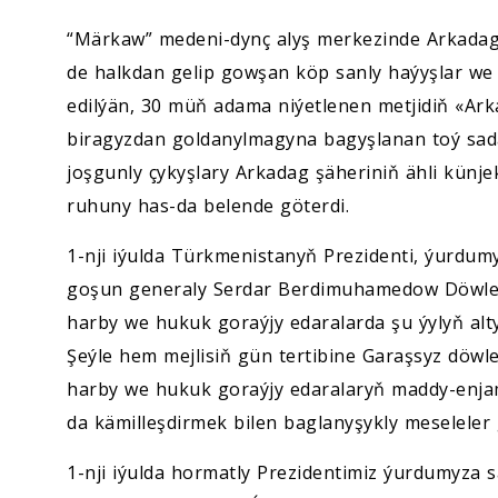
“Märkaw” medeni-dynç alyş merkezinde Arkadag
de halkdan gelip gowşan köp sanly haýyşlar we 
edilýän, 30 müň adama niýetlenen metjidiň «Ark
biragyzdan goldanylmagyna bagyşlanan toý sada
joşgunly çykyşlary Arkadag şäheriniň ähli künj
ruhuny has-da belende göterdi.
1-nji iýulda Türkmenistanyň Prezidenti, ýurdum
goşun generaly Serdar Berdimuhamedow Döwlet 
harby we hukuk goraýjy edaralarda şu ýylyň alty 
Şeýle hem mejlisiň gün tertibine Garaşsyz döwl
harby we hukuk goraýjy edaralaryň maddy-enjam
da kämilleşdirmek bilen baglanyşykly meseleler gi
1-nji iýulda hormatly Prezidentimiz ýurdumyza 