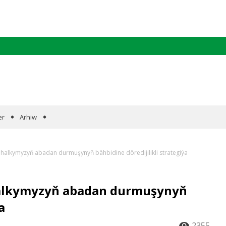
er
Arhiw
alkymyzyň abadan durmuşynyň bähbidine döredijilikli strategiýa
alkymyzyň abadan durmuşynyň
a
2355