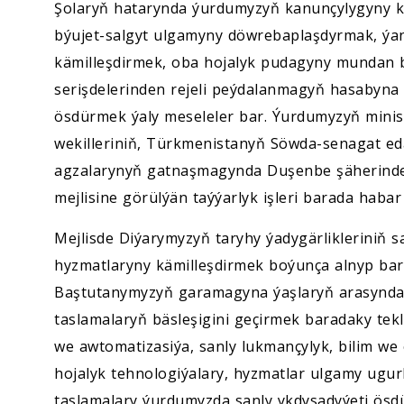
Şolaryň hatarynda ýurdumyzyň kanunçylygyny kä
býujet-salgyt ulgamyny döwrebaplaşdyrmak, ýan
kämilleşdirmek, oba hojalyk pudagyny mundan b
serişdelerinden rejeli peýdalanmagyň hasabyna 
ösdürmek ýaly meseleler bar. Ýurdumyzyň minist
wekilleriniň, Türkmenistanyň Söwda-senagat eda
agzalarynyň gatnaşmagynda Duşenbe şäherinde g
mejlisine görülýän taýýarlyk işleri barada habar 
Mejlisde Diýarymyzyň taryhy ýadygärlikleriniň 
hyzmatlaryny kämilleşdirmek boýunça alnyp bary
Baştutanymyzyň garamagyna ýaşlaryň arasynda 
taslamalaryň bäsleşigini geçirmek baradaky tekl
we awtomatizasiýa, sanly lukmançylyk, bilim we e
hojalyk tehnologiýalary, hyzmatlar ulgamy ugur
taslamalary ýurdumyzda sanly ykdysadyýeti ösd