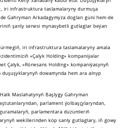
zidenti Kenji Sanadany kabul etdi. Duşuşyklaryň
iri infrastruktura taslamalaryny durmuşa
ýle-de Gahryman Arkadagymyza doglan güni hem-de
eriniň şanly senesi mynasybetli gutlaglar beýan
rmegiň, iri infrastruktura taslamalaryny amala
ezidentimiziň «Çalyk Holding» kompaniýalar
hmet Çalyk, «Rönesans Holding» kompaniýasynyň
ren duşuşyklarynyň dowamynda hem ara alnyp
ň Halk Maslahatynyň Başlygy Gahryman
ştutanlaryndan, parlament ýolbaşçylaryndan,
a guramalaryň, parlamentara düzümleriň
arynyň wekillerinden köp sanly gutlaglary, iň gowy