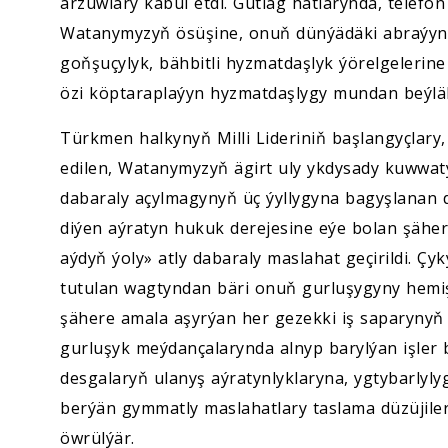
arzuwlary kabul etdi. Gutlag hatlarynda, telefon 
Watanymyzyň ösüşine, onuň dünýädäki abraýyny
goňşuçylyk, bähbitli hyzmatdaşlyk ýörelgelerin
özi köptaraplaýyn hyzmatdaşlygy mundan beýlä
Türkmen halkynyň Milli Lideriniň başlangyçlary, 
edilen, Watanymyzyň ägirt uly ykdysady kuwwa
dabaraly açylmagynyň üç ýyllygyna bagyşlanan d
diýen aýratyn hukuk derejesine eýe bolan şähe
aýdyň ýoly» atly dabaraly maslahat geçirildi. 
tutulan wagtyndan bäri onuň gurluşygyny hemi
şähere amala aşyrýan her gezekki iş saparynyň
gurluşyk meýdançalarynda alnyp barylýan işler
desgalaryň ulanyş aýratynlyklaryna, ygtybarlyl
berýän gymmatly maslahatlary taslama düzüjiler,
öwrülýär.