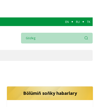
EN
RU
TK
Bölümiň soňky habarlary