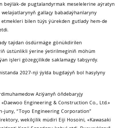
 beýläk-de pugtalandyrmak meselelerine aýratyn
n welaýatlarynyň gallaçy babadaýhanlaryny
 etmekleri bilen tüýs ýürekden gutlady hem-de
tdi.
dy taýdan ösdürmäge gönükdirilen
ň üstünlikli ýerine ýetirilmeginiň möhüm
an işleri gözegçilikde saklamagy tabşyrdy.
standa 2027-nji ýylda bugdaýyň bol hasylyny
Berdimuhamedow Aziýanyň öňdebaryjy
 «Daewoo Engineering & Construction Co., Ltd.»
-juny, “Toyo Engineering Corporation”
rektory, wekilçilik müdiri Eiji Hosoini, «Kawasaki