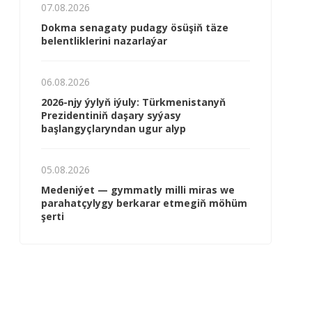
07.08.2026
Dokma senagaty pudagy ösüşiň täze
belentliklerini nazarlaýar
06.08.2026
2026-njy ýylyň iýuly: Türkmenistanyň
Prezidentiniň daşary syýasy
başlangyçlaryndan ugur alyp
05.08.2026
Me­de­ni­ýet — gym­mat­ly milli mi­ras we
pa­ra­hat­çy­ly­gy ber­ka­rar et­me­giň mö­hüm
şer­ti