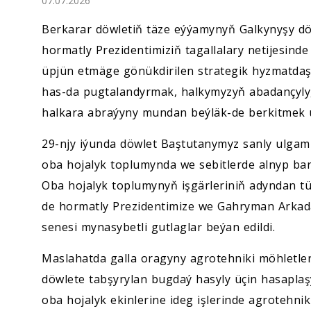
07.07.2026
Ykdysadyýet
Berkarar döwletiň täze eýýamynyň Galkynyşy 
Jemgyýet
hormatly Prezidentimiziň tagallalary netijesin
üpjün etmäge gönükdirilen strategik hyzmatdaş
Medeniýet
has-da pugtalandyrmak, halkymyzyň abadançyly
halkara abraýyny mundan beýläk-de berkitmek ug
Ylym
29-njy iýunda döwlet Baştutanymyz sanly ulgam
Sport
oba hojalyk toplumynda we sebitlerde alnyp bary
Oba hojalyk toplumynyň işgärleriniň adyndan tü
de hormatly Prezidentimize we Gahryman Arkad
senesi mynasybetli gutlaglar beýan edildi.
Maslahatda galla oragyny agrotehniki möhletle
döwlete tabşyrylan bugdaý hasyly üçin hasapla
oba hojalyk ekinlerine ideg işlerinde agrotehnik