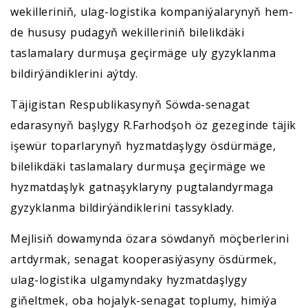
wekilleriniň, ulag-logistika kompaniýalarynyň hem-
de hususy pudagyň wekilleriniň bilelikdäki
taslamalary durmuşa geçirmäge uly gyzyklanma
bildirýändiklerini aýtdy.
Täjigistan Respublikasynyň Söwda-senagat
edarasynyň başlygy R.Farhodşoh öz gezeginde täjik
işewür toparlarynyň hyzmatdaşlygy ösdürmäge,
bilelikdäki taslamalary durmuşa geçirmäge we
hyzmatdaşlyk gatnaşyklaryny pugtalandyrmaga
gyzyklanma bildirýändiklerini tassyklady.
Mejlisiň dowamynda özara söwdanyň möçberlerini
artdyrmak, senagat kooperasiýasyny ösdürmek,
ulag-logistika ulgamyndaky hyzmatdaşlygy
giňeltmek, oba hojalyk-senagat toplumy, himiýa