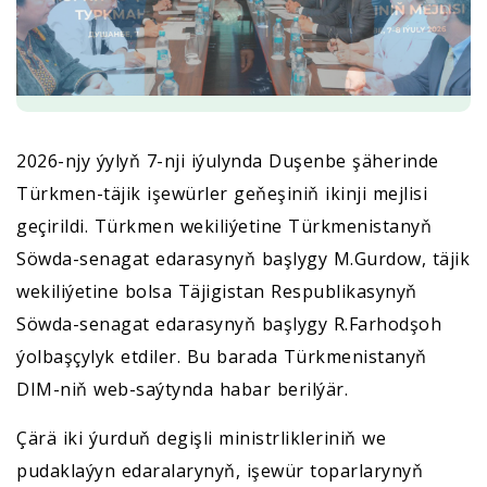
2026-njy ýylyň 7-nji iýulynda Duşenbe şäherinde
Türkmen-täjik işewürler geňeşiniň ikinji mejlisi
geçirildi. Türkmen wekiliýetine Türkmenistanyň
Söwda-senagat edarasynyň başlygy M.Gurdow, täjik
wekiliýetine bolsa Täjigistan Respublikasynyň
Söwda-senagat edarasynyň başlygy R.Farhodşoh
ýolbaşçylyk etdiler. Bu barada Türkmenistanyň
DIM-niň web-saýtynda habar berilýär.
Çärä iki ýurduň degişli ministrlikleriniň we
pudaklaýyn edaralarynyň, işewür toparlarynyň