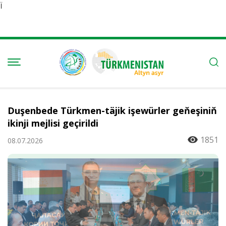
Ï
Duşenbede Türkmen-täjik işewürler geňeşiniň
ikinji mejlisi geçirildi
1851
08.07.2026