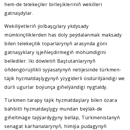
hem-de telekeçiler birleşikleriniň wekilleri
gatnaşdylar.
Wekiliýetleriň ýolbaşçylary ykdysady
mümkinçiliklerden has doly peýdalanmak maksady
bilen telekeçilik toparlarynyň arasynda göni
gatnaşyklary işjeňleşdirmegiň möhümdigini
bellediler. Iki döwletiň Baştutanlarynyň
öňdengörüjilikli syýasatynyň netijesinde türkmen-
täjik hyzmatdaşlygynyň yzygiderli ösdürilýändigi we
dürli ugurlar boýunça giňelýändigi nygtaldy.
Türkmen tarapy täjik hyzmatdaşlary bilen özara
bähbitli hyzmatdaşlygy mundan beýläk-de
giňeltmäge taýýardygyny belläp, Türkmenistanyň
senagat kärhanalarynyň, himiýa pudagynyň