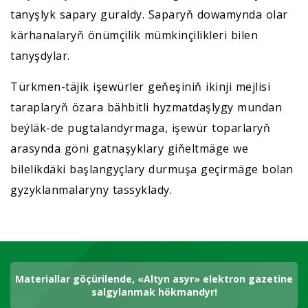
tanyşlyk sapary guraldy. Saparyň dowamynda olar
kärhanalaryň önümçilik mümkinçilikleri bilen
tanyşdylar.
Türkmen-täjik işewürler geňeşiniň ikinji mejlisi
taraplaryň özara bähbitli hyzmatdaşlygy mundan
beýläk-de pugtalandyrmaga, işewür toparlaryň
arasynda göni gatnaşyklary giňeltmäge we
bilelikdäki başlangyçlary durmuşa geçirmäge bolan
gyzyklanmalaryny tassyklady.
Materiallar göçürilende, «Altyn asyr» elektron gazetine
salgylanmak hökmandyr!