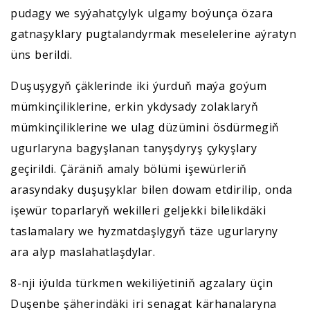
pudagy we syýahatçylyk ulgamy boýunça özara
gatnaşyklary pugtalandyrmak meselelerine aýratyn
üns berildi.
Duşuşygyň çäklerinde iki ýurduň maýa goýum
mümkinçiliklerine, erkin ykdysady zolaklaryň
mümkinçiliklerine we ulag düzümini ösdürmegiň
ugurlaryna bagyşlanan tanyşdyryş çykyşlary
geçirildi. Çäräniň amaly bölümi işewürleriň
arasyndaky duşuşyklar bilen dowam etdirilip, onda
işewür toparlaryň wekilleri geljekki bilelikdäki
taslamalary we hyzmatdaşlygyň täze ugurlaryny
ara alyp maslahatlaşdylar.
8-nji iýulda türkmen wekiliýetiniň agzalary üçin
Duşenbe şäherindäki iri senagat kärhanalaryna