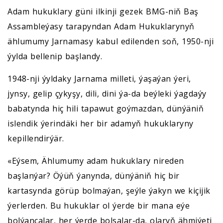
Adam hukuklary güni ilkinji gezek BMG-niň Baş
Assambleýasy tarapyndan Adam Hukuklarynyň
ählumumy Jarnamasy kabul edilenden soň, 1950-nji
ýylda bellenip başlandy.
1948-nji ýyldaky Jarnama milleti, ýaşaýan ýeri,
jynsy, gelip çykyşy, dili, dini ýa-da beýleki ýagdaýy
babatynda hiç hili tapawut goýmazdan, dünýäniň
islendik ýerindäki her bir adamyň hukuklaryny
kepillendirýär.
«Eýsem, Ählumumy adam hukuklary nireden
başlanýar? Öýüň ýanynda, dünýäniň hiç bir
kartasynda görüp bolmaýan, şeýle ýakyn we kiçijik
ýerlerden. Bu hukuklar ol ýerde bir mana eýe
bolýançalar, her ýerde bolsalar-da, olaryň ähmiýeti