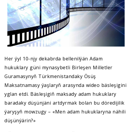
Her ýyl 10-njy dekabrda bellenilýän Adam
hukuklary güni mynasybetli Birleşen Milletler
Guramasynyň Türkmenistandaky Ösüş
Maksatnamasy ýaşlaryň arasynda wideo bäsleşigini
yglan etdi. Bäsleşigiň maksady adam hukuklary
baradaky düşünjäni artdyrmak bolan bu döredijilik
ýaryşyň mowzugy – «Men adam hukuklaryna nähili
düşünýärin?»