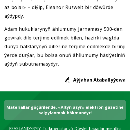
az bolar» – diýip, Eleanor Ruzwelt bir döwürde
aýdypdy.
Adam hukuklarynyň ählumumy Jarnamasy 500-den
gowrak dile terjime edilmek bilen, häzirki wagtda
dünýä halklarynyň dillerine terjime edilmekde birinji
ýerde durýar, bu bolsa onuň ähliumumy häsiýetiniň
aýdyň subutnamasydyr.
Aýjahan Ataballyýewa
Materiallar göçürilende, «Altyn asyr» elektron gazetine
salgylanmak hökmandyr!
ESASLANDYRYJY: Türkmenistanyň Döwlet habarlar agentligi