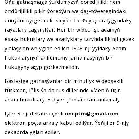
Oňa gatnaşmaga ýurdumyzyň döredijilikli hem
öndürijilikli pikir ýöredýän we daş-töweregindäki
dünýäni üýtgetmek isleýän 15-35 ýaş aralygyndaky
raýatlary çagyrylýar. Her bir wideo işi, adamyň
esasy hukuklary we azatlyklary taryhda ilkinji gezek
ylalaşylan we yglan edilen 1948-nji ýyldaky Adam
hukuklarynyň ähliumumy jarnamasynyň bir
hukugyny açyp görkezmelidir.
Bäsleşige gatnaşýanlar bir minutlyk wideoşekili
türkmen, iňlis ýa-da rus dillerinde «Meniň üçin
adam hukuklary...» diýen jümläni tamamlamaly.
Işler 3-nji dekabra çenli
undptm@gmail.com
elektron poçta arkaly kabul edilýär. Ýeňijiler 9-njy
dekabrda yglan ediler.