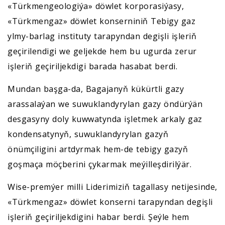
«Türkmengeologiýa» döwlet korporasiýasy,
«Türkmengaz» döwlet konserniniň Tebigy gaz
ylmy-barlag instituty tarapyndan degişli işleriň
geçirilendigi we geljekde hem bu ugurda zerur
işleriň geçiriljekdigi barada hasabat berdi.
Mundan başga-da, Bagajanyň kükürtli gazy
arassalaýan we suwuklandyrylan gazy öndürýän
desgasyny doly kuwwatynda işletmek arkaly gaz
kondensatynyň, suwuklandyrylan gazyň
önümçiligini artdyrmak hem-de tebigy gazyň
goşmaça möçberini çykarmak meýilleşdirilýär.
Wise-premýer milli Liderimiziň tagallasy netijesinde,
«Türkmengaz» döwlet konserni tarapyndan degişli
işleriň geçiriljekdigini habar berdi. Şeýle hem