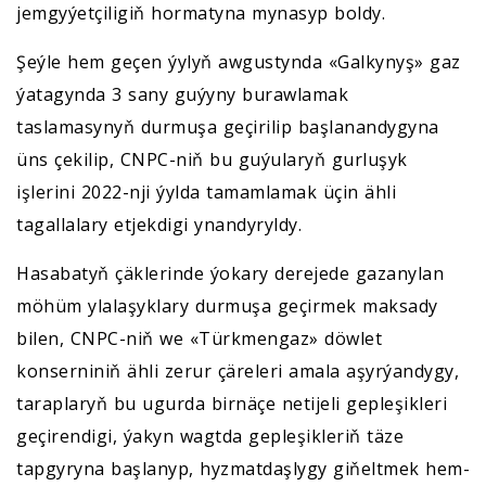
jemgyýetçiligiň hormatyna mynasyp boldy.
Şeýle hem geçen ýylyň awgustynda «Galkynyş» gaz
ýatagynda 3 sany guýyny burawlamak
taslamasynyň durmuşa geçirilip başlanandygyna
üns çekilip, CNPC-niň bu guýularyň gurluşyk
işlerini 2022-nji ýylda tamamlamak üçin ähli
tagallalary etjekdigi ynandyryldy.
Hasabatyň çäklerinde ýokary derejede gazanylan
möhüm ylalaşyklary durmuşa geçirmek maksady
bilen, CNPC-niň we «Türkmengaz» döwlet
konserniniň ähli zerur çäreleri amala aşyrýandygy,
taraplaryň bu ugurda birnäçe netijeli gepleşikleri
geçirendigi, ýakyn wagtda gepleşikleriň täze
tapgyryna başlanyp, hyzmatdaşlygy giňeltmek hem-