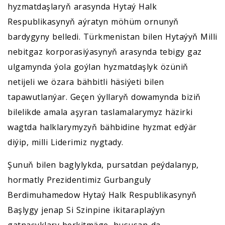
hyzmatdaşlaryň arasynda Hytaý Halk
Respublikasynyň aýratyn möhüm ornunyň
bardygyny belledi. Türkmenistan bilen Hytaýyň Milli
nebitgaz korporasiýasynyň arasynda tebigy gaz
ulgamynda ýola goýlan hyzmatdaşlyk özüniň
netijeli we özara bähbitli häsiýeti bilen
tapawutlanýar. Geçen ýyllaryň dowamynda biziň
bilelikde amala aşyran taslamalarymyz häzirki
wagtda halklarymyzyň bähbidine hyzmat edýär
diýip, milli Liderimiz nygtady.
Şunuň bilen baglylykda, pursatdan peýdalanyp,
hormatly Prezidentimiz Gurbanguly
Berdimuhamedow Hytaý Halk Respublikasynyň
Başlygy jenap Si Szinpine ikitaraplaýyn
gatnaşyklary berkitmäge, hususan-da,