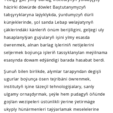
häzirki döwürde döwlet Baştutanymyzyň
tabşyryklaryna laýyklykda, ýurdumyzyň dürli
künjeklerinde, şol sanda Lebap welaýatynyň
çäklerindäki känleriň önüm berijiligini, geljegi uly
hasaplanylýan guýularyň işini ylmy esasda
öwrenmek, alnan barlag işleriniň netijelerini
seljermek boýunça işleriň tassyklanylan meýilnama
esasynda dowam edýändigi barada hasabat berdi.
Şunuň bilen birlikde, alymlar tarapyndan degişli
ugurlar boýunça ösen tejribäni öwrenmek,
institutyň işine täzeçil tehnologiýalary, sanly
ulgamy ornaşdyrmak, şeýle hem pudagyň öňünde
goýlan wezipeleri üstünlikli ýerine ýetirmäge
ukyply hünärmenleri taýýarlamak meselelerine