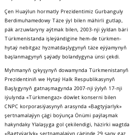
Çen Huaýlun hormatly Prezidentimiz Gurbanguly
Berdimuhamedowy Täze ýyl bilen mähirli gutlap,
päk arzuwlaryny aýtmak bilen, 2003-nji ýyldan bäri
Türkmenistanda işleýändigine hem-de türkmen-
hytaý nebitgaz hyzmatdaşlygynyň täze eýýamynyň
başlanmagynyň şaýady bolandygyna ünsi çekdi.
Myhmanyň çykyşynyň dowamynda Türkmenistanyň
Prezidentiniň we Hytaý Halk Respublikasynyň
Başlygynyň gatnaşmagynda 2007-nji ýylyň 17-nji
iýulynda «Türkmengaz» döwlet konserni bilen
CNPC korporasiýasynyň arasynda «Bagtyýarlyk»
şertnamalaýyn çägi boýunça Önümi paýlaşmak
hakyndaky Ylalaşyga gol çekilendigi, häzirki wagtda
«Bagtyýarlyk» şertnamalaýyn çäginde 29 sany gaz