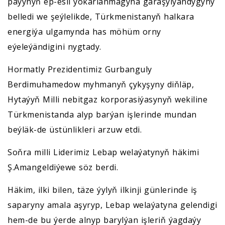
paýynyň ep-esli ýokarlanmagyna garaşylýandygyny
belledi we şeýlelikde, Türkmenistanyň halkara
energiýa ulgamynda has möhüm orny
eýeleýändigini nygtady.
Hormatly Prezidentimiz Gurbanguly
Berdimuhamedow myhmanyň çykyşyny diňläp,
Hytaýyň Milli nebitgaz korporasiýasynyň wekiline
Türkmenistanda alyp barýan işlerinde mundan
beýläk-de üstünlikleri arzuw etdi.
Soňra milli Liderimiz Lebap welaýatynyň häkimi
Ş.Amangeldiýewe söz berdi.
Häkim, ilki bilen, täze ýylyň ilkinji günlerinde iş
saparyny amala aşyryp, Lebap welaýatyna gelendigi
hem-de bu ýerde alnyp barylýan işleriň ýagdaýy