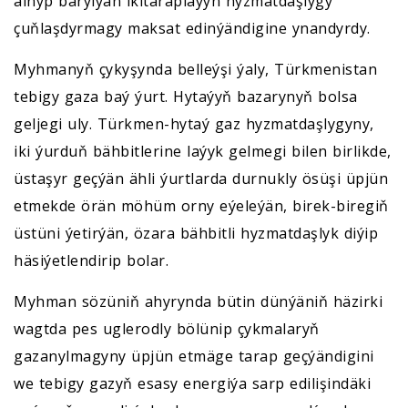
alnyp barylýan ikitaraplaýyn hyzmatdaşlygy
çuňlaşdyrmagy maksat edinýändigine ynandyrdy.
Myhmanyň çykyşynda belleýşi ýaly, Türkmenistan
tebigy gaza baý ýurt. Hytaýyň bazarynyň bolsa
geljegi uly. Türkmen-hytaý gaz hyzmatdaşlygyny,
iki ýurduň bähbitlerine laýyk gelmegi bilen birlikde,
üstaşyr geçýän ähli ýurtlarda durnukly ösüşi üpjün
etmekde örän möhüm orny eýeleýän, birek-biregiň
üstüni ýetirýän, özara bähbitli hyzmatdaşlyk diýip
häsiýetlendirip bolar.
Myhman sözüniň ahyrynda bütin dünýäniň häzirki
wagtda pes uglerodly bölünip çykmalaryň
gazanylmagyny üpjün etmäge tarap geçýändigini
we tebigy gazyň esasy energiýa sarp edilişindäki