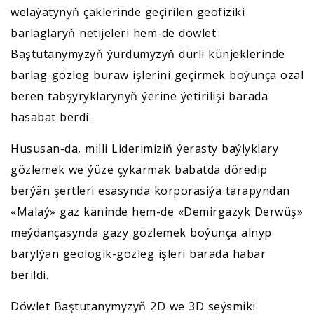
welaýatynyň çäklerinde geçirilen geofiziki
barlaglaryň netijeleri hem-de döwlet
Baştutanymyzyň ýurdumyzyň dürli künjeklerinde
barlag-gözleg buraw işlerini geçirmek boýunça ozal
beren tabşyryklarynyň ýerine ýetirilişi barada
hasabat berdi.
Hususan-da, milli Liderimiziň ýerasty baýlyklary
gözlemek we ýüze çykarmak babatda döredip
berýän şertleri esasynda korporasiýa tarapyndan
«Malaý» gaz käninde hem-de «Demirgazyk Derwüş»
meýdançasynda gazy gözlemek boýunça alnyp
barylýan geologik-gözleg işleri barada habar
berildi.
Döwlet Baştutanymyzyň 2D we 3D seýsmiki