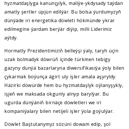
hyzmatdaşlyga kanunçylyk, maliýe-ykdysady taýdan
amatly şertler üpjün edilýär. Bu bolsa ýurdumyzyň
dünýäde iri energetika döwleti hökmünde ykrar
edilmegine ýardam berýär diýip, milli Liderimiz
aýtdy.
Hormatly Prezidentimiziň belleýşi ýaly, taryh üçin
uzak bolmadyk döwrüň içinde türkmen tebigy
gazyny dünýä bazarlaryna diwersifikasiýa ýoly bilen
çykarmak boýunça ägirt uly işler amala aşyryldy.
Häzirki döwürde hem bu hyzmatdaşlyk oýlanyşykly,
işjeň we maksada okgunly alnyp barylýar. Bu
ugurda dünýäniň birnäçe döwletleri we iri
kompaniýalary bilen netijeli işler ýola goýulýar.
Döwlet Baştutanymyz sözüni dowam edip, şol