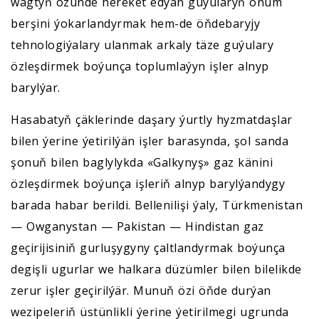
wagtyň özünde hereket edýän guýularyň önüm
berşini ýokarlandyrmak hem-de öňdebaryjy
tehnologiýalary ulanmak arkaly täze guýulary
özleşdirmek boýunça toplumlaýyn işler alnyp
barylýar.
Hasabatyň çäklerinde daşary ýurtly hyzmatdaşlar
bilen ýerine ýetirilýän işler barasynda, şol sanda
şonuň bilen baglylykda «Galkynyş» gaz känini
özleşdirmek boýunça işleriň alnyp barylýandygy
barada habar berildi. Bellenilişi ýaly, Türkmenistan
— Owganystan — Pakistan — Hindistan gaz
geçirijisiniň gurluşygyny çaltlandyrmak boýunça
degişli ugurlar we halkara düzümler bilen bilelikde
zerur işler geçirilýär. Munuň özi öňde durýan
wezipeleriň üstünlikli ýerine ýetirilmegi ugrunda