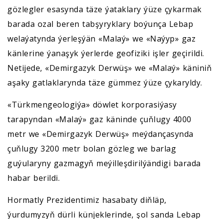
gözlegler esasynda täze ýataklary ýüze çykarmak
barada ozal beren tabşyryklary boýunça Lebap
welaýatynda ýerleşýän «Malaý» we «Naýyp» gaz
känlerine ýanaşyk ýerlerde geofiziki işler geçirildi.
Netijede, «Demirgazyk Derwüş» we «Malaý» käniniň
aşaky gatlaklarynda täze gümmez ýüze çykaryldy.
«Türkmengeologiýa» döwlet korporasiýasy
tarapyndan «Malaý» gaz käninde çuňlugy 4000
metr we «Demirgazyk Derwüş» meýdançasynda
çuňlugy 3200 metr bolan gözleg we barlag
guýularyny gazmagyň meýilleşdirilýändigi barada
habar berildi.
Hormatly Prezidentimiz hasabaty diňläp,
ýurdumyzyň dürli künjeklerinde, şol sanda Lebap