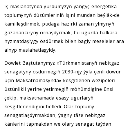
Iş maslahatynda ýurdumyzyň ýangyç-energetika
toplumynyň düzümleriniň işini mundan beýläk-de
kämilleşdirmek, pudaga häzirki zaman ylmynyň
gazananlaryny ornaşdyrmak, bu ugurda halkara
hyzmatdaşlygy ösdürmek bilen bagly meseleler ara
alnyp maslahatlaşyldy.
Döwlet Baştutanymyz «Türkmenistanyň nebitgaz
senagatyny ösdürmegiň 2030-njy ýyla çenli döwür
üçin Maksatnamasynda» kesgitlenen wezipeleri
üstünlikli ýerine ýetirmegiň möhümdigine ünsi
çekip, maksatnamada esasy ugurlaryň
kesgitlenendigini belledi. Olar toplumy
senagatlaşdyrmakdan, ýagny täze nebitgaz
känlerini tapmakdan we olary senagat taýdan