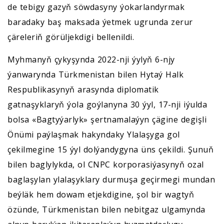
de tebigy gazyň söwdasyny ýokarlandyrmak
baradaky baş maksada ýetmek ugrunda zerur
çäreleriň görüljekdigi bellenildi.
Myhmanyň çykyşynda 2022-nji ýylyň 6-njy
ýanwarynda Türkmenistan bilen Hytaý Halk
Respublikasynyň arasynda diplomatik
gatnaşyklaryň ýola goýlanyna 30 ýyl, 17-nji iýulda
bolsa «Bagtyýarlyk» şertnamalaýyn çägine degişli
Önümi paýlaşmak hakyndaky Ylalaşyga gol
çekilmegine 15 ýyl dolýandygyna üns çekildi. Şunuň
bilen baglylykda, ol CNPC korporasiýasynyň ozal
baglaşylan ylalaşyklary durmuşa geçirmegi mundan
beýläk hem dowam etjekdigine, şol bir wagtyň
özünde, Türkmenistan bilen nebitgaz ulgamynda