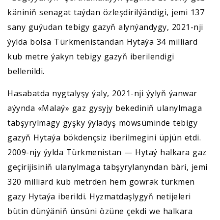
käniniň senagat taýdan özleşdirilýändigi, jemi 137
sany guýudan tebigy gazyň alynýandygy, 2021-nji
ýylda bolsa Türkmenistandan Hytaýa 34 milliard
kub metre ýakyn tebigy gazyň iberilendigi
bellenildi.
Hasabatda nygtalyşy ýaly, 2021-nji ýylyň ýanwar
aýynda «Malaý» gaz gysyjy bekediniň ulanylmaga
tabşyrylmagy gyşky ýyladyş möwsüminde tebigy
gazyň Hytaýa bökdençsiz iberilmegini üpjün etdi.
2009-njy ýylda Türkmenistan — Hytaý halkara gaz
geçirijisiniň ulanylmaga tabşyrylanyndan bäri, jemi
320 milliard kub metrden hem gowrak türkmen
gazy Hytaýa iberildi. Hyzmatdaşlygyň netijeleri
bütin dünýäniň ünsüni özüne çekdi we halkara