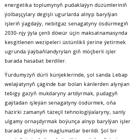
energetika toplumynyň pudaklaýyn düzümleriniň
ýolbaşçylary degişli ugurlarda alnyp barylýan
işleriň ýagdaýy, nebitgaz senagatyny ösdürmegiň
2030-njy ýyla çenli döwür üçin maksatnamasynda
kesgitlenen wezipeleri üstünlikli ýerine ýetirmek
ugrunda ýaýbaňlandyrylan giň möçberli işler
barada hasabat berdiler.
Ýurdumyzyň dürli künjeklerinde, şol sanda Lebap
welaýatynyň çäginde bar bolan känlerden alynýan
tebigy gazyň mukdaryny artdyrmak, pudagyň
gaýtadan işleýän senagatyny ösdürmek, oňa
häzirki zamanyň täzeçil tehnologiýalaryny, sanly
ulgamy ornaşdyrmak boýunça alnyp barylýan işler
barada giňişleýin maglumatlar berildi. Şol bir