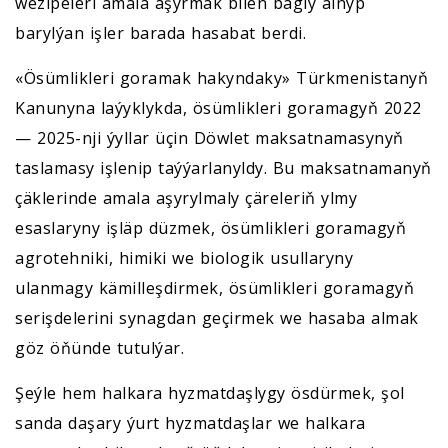
wezipeleri amala aşyrmak bilen bagly alnyp
barylýan işler barada hasabat berdi.
«Ösümlikleri goramak hakyndaky» Türkmenistanyň
Kanunyna laýyklykda, ösümlikleri goramagyň 2022
— 2025-nji ýyllar üçin Döwlet maksatnamasynyň
taslamasy işlenip taýýarlanyldy. Bu maksatnamanyň
çäklerinde amala aşyrylmaly çäreleriň ylmy
esaslaryny işläp düzmek, ösümlikleri goramagyň
agrotehniki, himiki we biologik usullaryny
ulanmagy kämilleşdirmek, ösümlikleri goramagyň
serişdelerini synagdan geçirmek we hasaba almak
göz öňünde tutulýar.
Şeýle hem halkara hyzmatdaşlygy ösdürmek, şol
sanda daşary ýurt hyzmatdaşlar we halkara