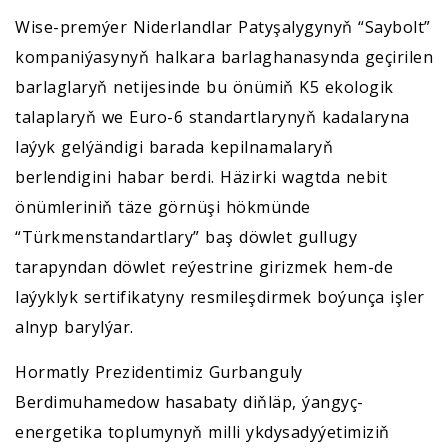
Wise-premýer Niderlandlar Patyşalygynyň “Saybolt”
kompaniýasynyň halkara barlaghanasynda geçirilen
barlaglaryň netijesinde bu önümiň K5 ekologik
talaplaryň we Euro-6 standartlarynyň kadalaryna
laýyk gelýändigi barada kepilnamalaryň
berlendigini habar berdi. Häzirki wagtda nebit
önümleriniň täze görnüşi hökmünde
“Türkmenstandartlary” baş döwlet gullugy
tarapyndan döwlet reýestrine girizmek hem-de
laýyklyk sertifikatyny resmileşdirmek boýunça işler
alnyp barylýar.
Hormatly Prezidentimiz Gurbanguly
Berdimuhamedow hasabaty diňläp, ýangyç-
energetika toplumynyň milli ykdysadyýetimiziň