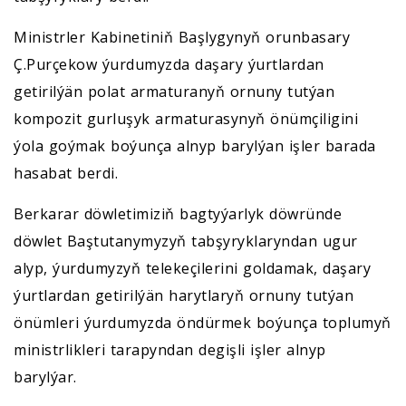
Ministrler Kabinetiniň Başlygynyň orunbasary
Ç.Purçekow ýurdumyzda daşary ýurtlardan
getirilýän polat armaturanyň ornuny tutýan
kompozit gurluşyk armaturasynyň önümçiligini
ýola goýmak boýunça alnyp barylýan işler barada
hasabat berdi.
Berkarar döwletimiziň bagtyýarlyk döwründe
döwlet Baştutanymyzyň tabşyryklaryndan ugur
alyp, ýurdumyzyň telekeçilerini goldamak, daşary
ýurtlardan getirilýän harytlaryň ornuny tutýan
önümleri ýurdumyzda öndürmek boýunça toplumyň
ministrlikleri tarapyndan degişli işler alnyp
barylýar.