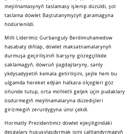
meýilnamasynyň taslamasy işlenip düzüldi, şol
taslama döwlet Baştutanymyzyň garamagyna
hödürlenildi.
Milli Liderimiz Gurbanguly Berdimuhamedow
hasabaty diňläp, döwlet maksatnamalarynyň
durmuşa geçirilişiniň barşyny gözegçilikde
saklamagyň, döwrüň ýagdaýlaryny, sanly
ykdysadyýetiň kemala getirilişini, şeýle hem bu
ulgamda hereket edýän halkara ölçegleri göz
öňünde tutup, orta möhletli geljek üçin pudaklary
ösdürmegiň meýilnamalaryna düzedişleri
girizmegiň zerurdygyna ünsi çekdi.
Hormatly Prezidentimiz döwlet eýeçiligindäki
desgalary hususylaşdyrmak işini çaltlandyrmagyň