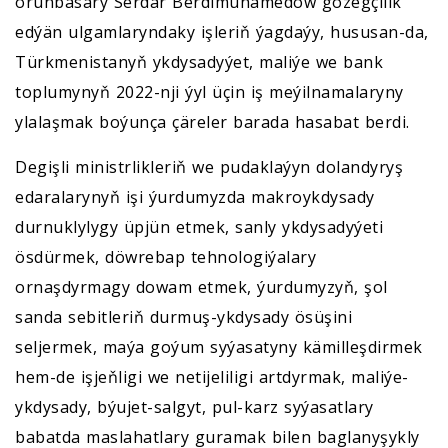
orunbasary Serdar Berdimuhamedow gözegçilik
edýän ulgamlaryndaky işleriň ýagdaýy, hususan-da,
Türkmenistanyň ykdysadyýet, maliýe we bank
toplumynyň 2022-nji ýyl üçin iş meýilnamalaryny
ylalaşmak boýunça çäreler barada hasabat berdi.
Degişli ministrlikleriň we pudaklaýyn dolandyryş
edaralarynyň işi ýurdumyzda makroykdysady
durnuklylygy üpjün etmek, sanly ykdysadyýeti
ösdürmek, döwrebap tehnologiýalary
ornaşdyrmagy dowam etmek, ýurdumyzyň, şol
sanda sebitleriň durmuş-ykdysady ösüşini
seljermek, maýa goýum syýasatyny kämilleşdirmek
hem-de işjeňligi we netijeliligi artdyrmak, maliýe-
ykdysady, býujet-salgyt, pul-karz syýasatlary
babatda maslahatlary guramak bilen baglanyşykly