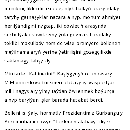
mümkinçiliklerdir iki doganlyk halkyň arasyndaky
taryhy gatnaşyklar nazara alnyp, möhüm ähmiýet
berilýändigini nygtap, iki döwletiň arasynda
serhetýaka söwdasyny ýola goýmak baradaky
teklibi makullady hem-de wise-premýere bellenen
meýilnamalaryň ýerine ýetirilişini gözegçilikde
saklamagy tabşyrdy.
Ministrler Kabinetiniň Başlygynyň orunbasary
M.Mämmedowa türkmen alabaýyny wasp edýän
milli nagyşlary ylmy taýdan öwrenmek boýunça
alnyp barylýan işler barada hasabat berdi.
Bellenilişi ýaly, hormatly Prezidentimiz Gurbanguly
Berdimuhamedowyň “Türkmen alabaýy” diýen