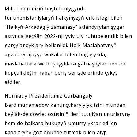
Milli Liderimiziň baştutanlygynda
türkmenistanlylaryň halkymyzyň erk-islegi bilen
“Halkyň Arkadagly zamanasy” atlandyrylan şygar
astynda geçýän 2022-nji ýyly uly ruhubelentlik bilen
garşylandyklary bellenildi. Halk Maslahatynyň
agzalary ajaýyp wakalar bilen baglylykda,
maslahatlara we duşuşyklara gatnaşdylar hem-de
köpçülikleýin habar beriş serişdelerinde çykyş
etdiler.
Hormatly Prezidentimiz Gurbanguly
Berdimuhamedow kanunçykaryjylyk işini mundan
beýläk-de döwlet ösüşiniň ileri tutulýan ugurlaryny
hem-de halkara hukugyň umumy ykrar edilen
kadalaryny göz öňünde tutmak bilen alyp