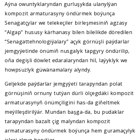
Aýna owuntyklaryndan gurluşykda ulanylýan
kompozit armaturasyny öndürmek boýunça
Senagatçylar we telekeçiler birleşmesiniň agzasy
“Algap” hususy kärhanasy bilen bilelikde döredilen
“Senagattehnologiýalary” açyk görnüşli paýdarlar
jemgyýetinde önümiň nusgalyk tapgyry öndürilip,
oňa degişli döwlet edaralaryndan hil, laýyklyk we
howpsuzlyk güwänamalary alyndy.
Geljekde paýdarlar jemgyýeti tarapyndan polat
görnüşiniň ornuny tutýan dürli ölçegdäki kompozit
armaturasynyň önümçiligini has-da giňeltmek
meýilleşdirilýär. Mundan başga-da, bu pudaklar
tarapyndan bazalt çig malyndan kompozit
armaturasyny öndürmek boýunça hem guramaçylyk
işleri alnyp barylýar.