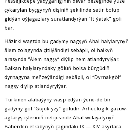
Pessejikdepe ýadygärliginiň diwar bezeginde ýüze
çykarylan byçgynyň dişiniň şekilinde setir bolup
gidýän öýjagazlary suratlandyrýan “It ýatak” göli
bar.
Häzirki wagtda bu gadymy nagşyň Ahal halylarynyň
älem zolagynda çitilýändigi sebäpli, ol halkyň
arasynda “Älem nagşy” diýlip hem atlandyrylýar.
Balkan halylaryndaky gölüň bolsa bürgüdiň
dyrnagyna meňzeýändigi sebäpli, ol “Dyrnakgöl”
nagşy diýlip atlandyrylýar.
Türkmen alabaýyny wasp edýän ýene-de bir
gadymy göl “Güjük yzy” gölüdir. Arheologik gazuw-
agtaryş işleriniň netijesinde Ahal welaýatynyň
Bäherden etrabynyň çägindäki IX — XIV asyrlara