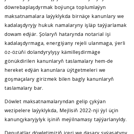
döwrebaplaşdyrmak boýunça toplumlaýyn
maksatnamalara laýyklykda birnäçe kanunlary we
kadalaşdyryjy hukuk namalaryny işläp taýýarlamak
dowam edýär. Şolaryň hatarynda notarial işi
kadalaşdyrmaga, energiýany rejeli ulanmaga, ýerli
öz-özüňi dolandyrylyşy kämilleşdirmäge
gönükdirilen kanunlaryň taslamalary hem-de
hereket edýän kanunlara üýtgetmeleri we
goşmaçalary girizmek bilen bagly kanunlaryň
taslamalary bar.
Döwlet maksatnamalaryndan gelip çykýan
wezipelere laýyklykda, Mejlisiň 2022-nji ýyl üçin
kanunçykaryjylyk işiniň meýilnamasy taýýarlanyldy.
Deputatlar döwletimiziň içeri we daşary syýasatyny,