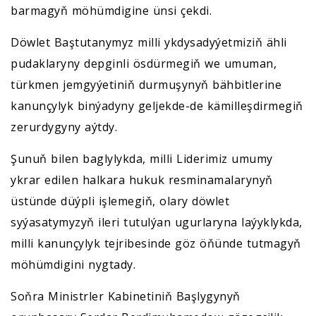
barmagyň möhümdigine ünsi çekdi.
Döwlet Baştutanymyz milli ykdysadyýetmiziň ähli
pudaklaryny depginli ösdürmegiň we umuman,
türkmen jemgyýetiniň durmuşynyň bähbitlerine
kanunçylyk binýadyny geljekde-de kämilleşdirmegiň
zerurdygyny aýtdy.
Şunuň bilen baglylykda, milli Liderimiz umumy
ykrar edilen halkara hukuk resminamalarynyň
üstünde düýpli işlemegiň, olary döwlet
syýasatymyzyň ileri tutulýan ugurlaryna laýyklykda,
milli kanunçylyk tejribesinde göz öňünde tutmagyň
möhümdigini nygtady.
Soňra Ministrler Kabinetiniň Başlygynyň