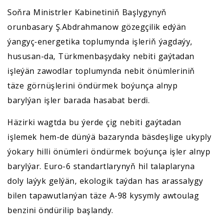
Soňra Ministrler Kabinetiniň Başlygynyň
orunbasary Ş.Abdrahmanow gözegçilik edýän
ýangyç-energetika toplumynda işleriň ýagdaýy,
hususan-da, Türkmenbaşydaky nebiti gaýtadan
işleýän zawodlar toplumynda nebit önümleriniň
täze görnüşlerini öndürmek boýunça alnyp
barylýan işler barada hasabat berdi.
Häzirki wagtda bu ýerde çig nebiti gaýtadan
işlemek hem-de dünýä bazarynda bäsdeşlige ukyply
ýokary hilli önümleri öndürmek boýunça işler alnyp
barylýar. Euro-6 standartlarynyň hil talaplaryna
doly laýyk gelýän, ekologik taýdan has arassalygy
bilen tapawutlanýan täze A-98 kysymly awtoulag
benzini öndürilip başlandy.