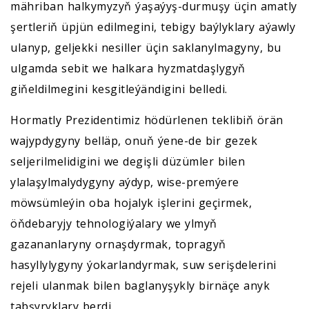
mähriban halkymyzyň ýaşaýyş-durmuşy üçin amatly
şertleriň üpjün edilmegini, tebigy baýlyklary aýawly
ulanyp, geljekki nesiller üçin saklanylmagyny, bu
ulgamda sebit we halkara hyzmatdaşlygyň
giňeldilmegini kesgitleýändigini belledi.
Hormatly Prezidentimiz hödürlenen teklibiň örän
wajypdygyny belläp, onuň ýene-de bir gezek
seljerilmelidigini we degişli düzümler bilen
ylalaşylmalydygyny aýdyp, wise-premýere
möwsümleýin oba hojalyk işlerini geçirmek,
öňdebaryjy tehnologiýalary we ylmyň
gazananlaryny ornaşdyrmak, topragyň
hasyllylygyny ýokarlandyrmak, suw serişdelerini
rejeli ulanmak bilen baglanyşykly birnäçe anyk
tabşyryklary berdi.