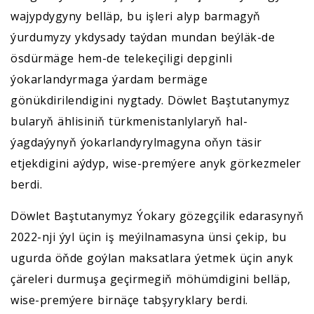
wajypdygyny belläp, bu işleri alyp barmagyň
ýurdumyzy ykdysady taýdan mundan beýläk-de
ösdürmäge hem-de telekeçiligi depginli
ýokarlandyrmaga ýardam bermäge
gönükdirilendigini nygtady. Döwlet Baştutanymyz
bularyň ählisiniň türkmenistanlylaryň hal-
ýagdaýynyň ýokarlandyrylmagyna oňyn täsir
etjekdigini aýdyp, wise-premýere anyk görkezmeler
berdi.
Döwlet Baştutanymyz Ýokary gözegçilik edarasynyň
2022-nji ýyl üçin iş meýilnamasyna ünsi çekip, bu
ugurda öňde goýlan maksatlara ýetmek üçin anyk
çäreleri durmuşa geçirmegiň möhümdigini belläp,
wise-premýere birnäçe tabşyryklary berdi.