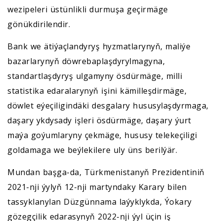
wezipeleri üstünlikli durmuşa geçirmäge
gönükdirilendir.
Bank we ätiýaçlandyryş hyzmatlarynyň, maliýe
bazarlarynyň döwrebaplaşdyrylmagyna,
standartlaşdyryş ulgamyny ösdürmäge, milli
statistika edaralarynyň işini kämilleşdirmäge,
döwlet eýeçiligindäki desgalary hususylaşdyrmaga,
daşary ykdysady işleri ösdürmäge, daşary ýurt
maýa goýumlaryny çekmäge, hususy telekeçiligi
goldamaga we beýlekilere uly üns berilýär.
Mundan başga-da, Türkmenistanyň Prezidentiniň
2021-nji ýylyň 12-nji martyndaky Karary bilen
tassyklanylan Düzgünnama laýyklykda, Ýokary
gözegçilik edarasynyň 2022-nji ýyl üçin iş