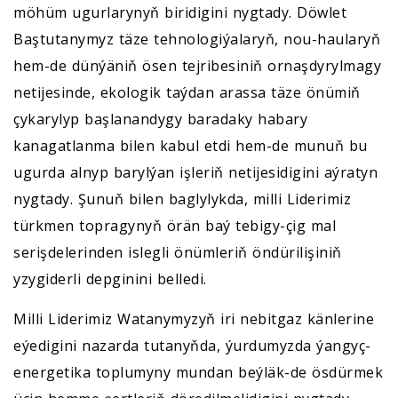
möhüm ugurlarynyň biridigini nygtady. Döwlet
Baştutanymyz täze tehnologiýalaryň, nou-haularyň
hem-de dünýäniň ösen tejribesiniň ornaşdyrylmagy
netijesinde, ekologik taýdan arassa täze önümiň
çykarylyp başlanandygy baradaky habary
kanagatlanma bilen kabul etdi hem-de munuň bu
ugurda alnyp barylýan işleriň netijesidigini aýratyn
nygtady. Şunuň bilen baglylykda, milli Liderimiz
türkmen topragynyň örän baý tebigy-çig mal
serişdelerinden islegli önümleriň öndürilişiniň
yzygiderli depginini belledi.
Milli Liderimiz Watanymyzyň iri nebitgaz känlerine
eýedigini nazarda tutanyňda, ýurdumyzda ýangyç-
energetika toplumyny mundan beýläk-de ösdürmek