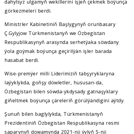
dahylsyz ulgamyň wekillerini işjeň çekmek boýunça
görkezmeleri berdi.
Ministrler Kabinetiniň Başlygynyň orunbasary
Ç.Gylyjow Türkmenistanyň we Özbegistan
Respublikasynyň arasynda serhetýaka söwdany
ýola goýmak boýunça geçirilýän işler barada
hasabat berdi.
Wise-premýer milli Liderimiziň tabşyryklaryna
laýyklykda, goňşy döwletler, hususan-da,
Özbegistan bilen söwda-ykdysady gatnaşyklary
giňeltmek boýunça çäreleriň görülýändigini aýtdy.
Şunuň bilen baglylykda, Türkmenistanyň
Prezidentiniň Özbegistan Respublikasyna resmi
saparynyň dowamynda 2021-nji ýylyň 5-nji