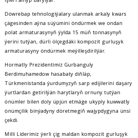
Döwrebap tehnologiýalary ulanmak arkaly kwars
çägesinden aýna süýümini öndürmek we ondan
polat armaturasynyň ýylda 15 müň tonnasynyň
ýerini tutýan, dürli ölçegdäki kompozit gurluşyk
armaturasyny öndürmek meýilleşdirilýär.
Hormatly Prezidentimiz Gurbanguly
Berdimuhamedow hasabaty diňläp,
Türkmenistanda ýurdumyzyň sarp edijilerini daşary
ýurtlardan getirilýän harytlaryň ornuny tutýan
önümler bilen doly üpjün etmäge ukyply kuwwatly
önümçilik binýadyny döretmegiň wajypdygyna ünsi
çekdi.
Milli Liderimiz ýerli çig maldan kompozit gurluşyk