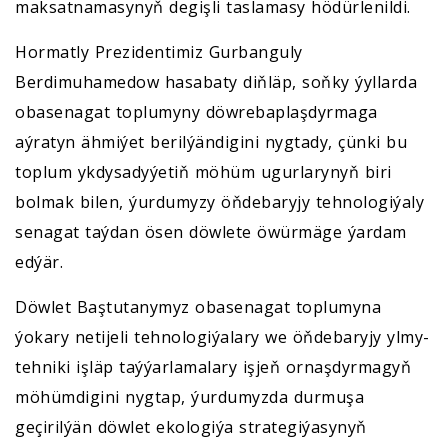
maksatnamasynyň degişli taslamasy hödürlenildi.
Hormatly Prezidentimiz Gurbanguly
Berdimuhamedow hasabaty diňläp, soňky ýyllarda
obasenagat toplumyny döwrebaplaşdyrmaga
aýratyn ähmiýet berilýändigini nygtady, çünki bu
toplum ykdysadyýetiň möhüm ugurlarynyň biri
bolmak bilen, ýurdumyzy öňdebaryjy tehnologiýaly
senagat taýdan ösen döwlete öwürmäge ýardam
edýär.
Döwlet Baştutanymyz obasenagat toplumyna
ýokary netijeli tehnologiýalary we öňdebaryjy ylmy-
tehniki işläp taýýarlamalary işjeň ornaşdyrmagyň
möhümdigini nygtap, ýurdumyzda durmuşa
geçirilýän döwlet ekologiýa strategiýasynyň