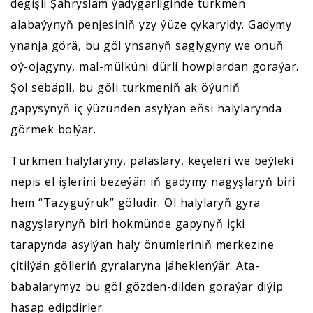
degişli Şähryslam ýadygärliginde türkmen
alabaýynyň penjesiniň yzy ýüze çykaryldy. Gadymy
ynanja görä, bu göl ynsanyň saglygyny we onuň
öý-ojagyny, mal-mülküni dürli howplardan goraýar.
Şol sebäpli, bu göli türkmeniň ak öýüniň
gapysynyň iç ýüzünden asylýan eňsi halylarynda
görmek bolýar.
Türkmen halylaryny, palaslary, keçeleri we beýleki
nepis el işlerini bezeýän iň gadymy nagyşlaryň biri
hem “Tazyguýruk” gölüdir. Ol halylaryň gyra
nagyşlarynyň biri hökmünde gapynyň içki
tarapynda asylýan haly önümleriniň merkezine
çitilýän gölleriň gyralaryna jäheklenýär. Ata-
babalarymyz bu göl gözden-dilden goraýar diýip
hasap edipdirler.