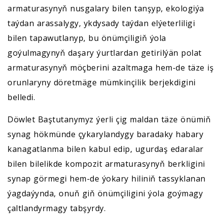
armaturasynyň nusgalary bilen tanşyp, ekologiýa
taýdan arassalygy, ykdysady taýdan elýeterliligi
bilen tapawutlanyp, bu önümçiligiň ýola
goýulmagynyň daşary ýurtlardan getirilýän polat
armaturasynyň möçberini azaltmaga hem-de täze iş
orunlaryny döretmäge mümkinçilik berjekdigini
belledi.
Döwlet Baştutanymyz ýerli çig maldan täze önümiň
synag hökmünde çykarylandygy baradaky habary
kanagatlanma bilen kabul edip, ugurdaş edaralar
bilen bilelikde kompozit armaturasynyň berkligini
synap görmegi hem-de ýokary hiliniň tassyklanan
ýagdaýynda, onuň giň önümçiligini ýola goýmagy
çaltlandyrmagy tabşyrdy.