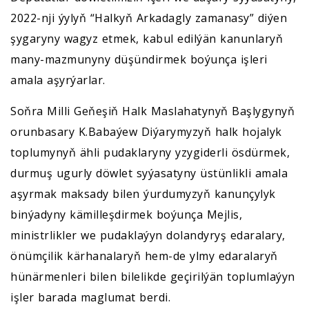
2022-nji ýylyň “Halkyň Arkadagly zamanasy” diýen
şygaryny wagyz etmek, kabul edilýän kanunlaryň
many-mazmunyny düşündirmek boýunça işleri
amala aşyrýarlar.
Soňra Milli Geňeşiň Halk Maslahatynyň Başlygynyň
orunbasary K.Babaýew Diýarymyzyň halk hojalyk
toplumynyň ähli pudaklaryny yzygiderli ösdürmek,
durmuş ugurly döwlet syýasatyny üstünlikli amala
aşyrmak maksady bilen ýurdumyzyň kanunçylyk
binýadyny kämilleşdirmek boýunça Mejlis,
ministrlikler we pudaklaýyn dolandyryş edaralary,
önümçilik kärhanalaryň hem-de ylmy edaralaryň
hünärmenleri bilen bilelikde geçirilýän toplumlaýyn
işler barada maglumat berdi.