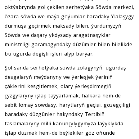
oktýabrynda gol çekilen serhetýaka Söwda merkezi,
özara söwda we maýa goýumlar baradaky Ylalaşygy
durmuşa geçirmek maksady bilen, ýurdumyzyň
Söwda we daşary ykdysady aragatnaşyklar
ministrligi garamagyndaky düzümler bilen bilelikde
bu ugurda degişli işleri alyp barýar.
Şol sanda serhetýaka söwda zolagynyň, ugurdaş
desgalaryň meýdanyny we ýerleşjek ýeriniň
çäklerini kesgitlemek, olary ýerleşdirmegiň
çyzgylaryny işläp taýýarlamak, halkara hem-de
sebit lomaý söwdasy, harytlaryň geçişi, gözegçiligi
baradaky düzgünler hakyndaky Tertibiň
taslamalaryny milli kanunçylygymyza laýyklykda
işläp düzmek hem-de beýlekiler göz öňünde