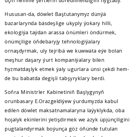
üçin hemme şertleriň döredilmelidigini nygtady.
Hususan-da, döwlet Baştutanymyz dünýä
bazarlarynda bäsdeşlige ukyply ýokary hilli,
ekologiýa taýdan arassa önümleri öndürmek,
önümçilige öňdebaryjy tehnologiýalary
ornaşdyrmak, uly tejribä we kuwwata eýe bolan
meşhur daşary ýurt kompaniýalary bilen
hyzmatdaşlyk etmek ýaly ugurlara ünsi çekdi hem-
de bu babatda degişli tabşyryklary berdi.
Soňra Ministrler Kabinetiniň Başlygynyň
orunbasary E.Orazgeldiýew ýurdumyzda kabul
edilen döwlet maksatnamalaryna laýyklykda, oba
hojalyk ekinlerini ýetişdirmek we azyk üpjünçiligini
pugtalandyrmak boýunça göz öňünde tutulan