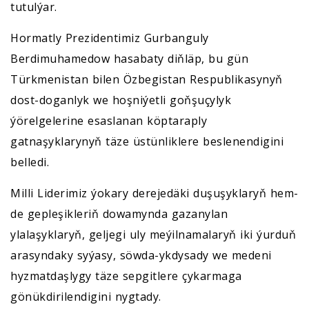
tutulýar.
Hormatly Prezidentimiz Gurbanguly
Berdimuhamedow hasabaty diňläp, bu gün
Türkmenistan bilen Özbegistan Respublikasynyň
dost-doganlyk we hoşniýetli goňşuçylyk
ýörelgelerine esaslanan köptaraply
gatnaşyklarynyň täze üstünliklere beslenendigini
belledi.
Milli Liderimiz ýokary derejedäki duşuşyklaryň hem-
de gepleşikleriň dowamynda gazanylan
ylalaşyklaryň, geljegi uly meýilnamalaryň iki ýurduň
arasyndaky syýasy, söwda-ykdysady we medeni
hyzmatdaşlygy täze sepgitlere çykarmaga
gönükdirilendigini nygtady.