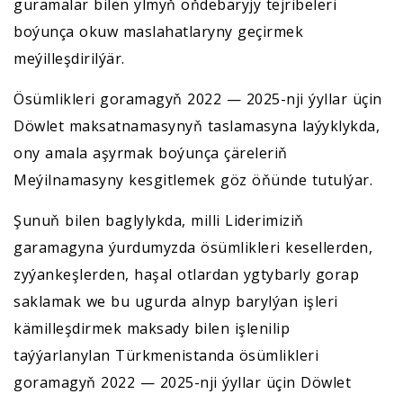
guramalar bilen ylmyň öňdebaryjy tejribeleri
boýunça okuw maslahatlaryny geçirmek
meýilleşdirilýär.
Ösümlikleri goramagyň 2022 — 2025-nji ýyllar üçin
Döwlet maksatnamasynyň taslamasyna laýyklykda,
ony amala aşyrmak boýunça çäreleriň
Meýilnamasyny kesgitlemek göz öňünde tutulýar.
Şunuň bilen baglylykda, milli Liderimiziň
garamagyna ýurdumyzda ösümlikleri kesellerden,
zyýankeşlerden, haşal otlardan ygtybarly gorap
saklamak we bu ugurda alnyp barylýan işleri
kämilleşdirmek maksady bilen işlenilip
taýýarlanylan Türkmenistanda ösümlikleri
goramagyň 2022 — 2025-nji ýyllar üçin Döwlet