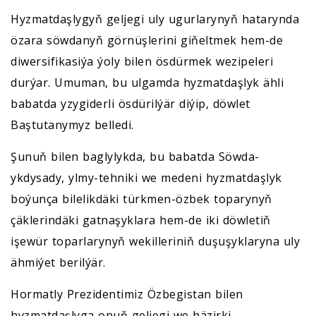
Hyzmatdaşlygyň geljegi uly ugurlarynyň hatarynda
özara söwdanyň görnüşlerini giňeltmek hem-de
diwersifikasiýa ýoly bilen ösdürmek wezipeleri
durýar. Umuman, bu ulgamda hyzmatdaşlyk ähli
babatda yzygiderli ösdürilýär diýip, döwlet
Baştutanymyz belledi.
Şunuň bilen baglylykda, bu babatda Söwda-
ykdysady, ylmy-tehniki we medeni hyzmatdaşlyk
boýunça bilelikdäki türkmen-özbek toparynyň
çäklerindäki gatnaşyklara hem-de iki döwletiň
işewür toparlarynyň wekilleriniň duşuşyklaryna uly
ähmiýet berilýär.
Hormatly Prezidentimiz Özbegistan bilen
hyzmatdaşlyga onuň geljegi we häzirki