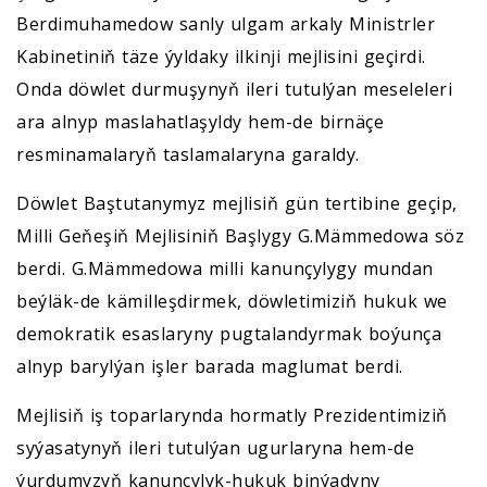
Berdimuhamedow sanly ulgam arkaly Ministrler
Kabinetiniň täze ýyldaky ilkinji mejlisini geçirdi.
Onda döwlet durmuşynyň ileri tutulýan meseleleri
ara alnyp maslahatlaşyldy hem-de birnäçe
resminamalaryň taslamalaryna garaldy.
Döwlet Baştutanymyz mejlisiň gün tertibine geçip,
Milli Geňeşiň Mejlisiniň Başlygy G.Mämmedowa söz
berdi. G.Mämmedowa milli kanunçylygy mundan
beýläk-de kämilleşdirmek, döwletimiziň hukuk we
demokratik esaslaryny pugtalandyrmak boýunça
alnyp barylýan işler barada maglumat berdi.
Mejlisiň iş toparlarynda hormatly Prezidentimiziň
syýasatynyň ileri tutulýan ugurlaryna hem-de
ýurdumyzyň kanunçylyk-hukuk binýadyny