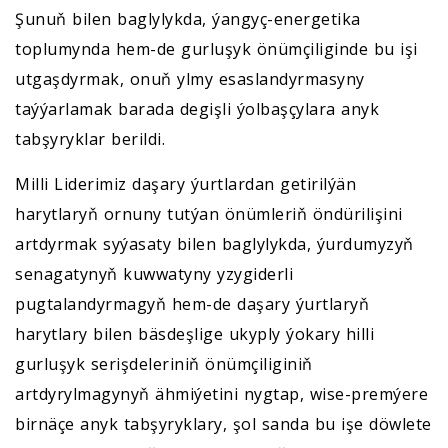
Şunuň bilen baglylykda, ýangyç-energetika
toplumynda hem-de gurluşyk önümçiliginde bu işi
utgaşdyrmak, onuň ylmy esaslandyrmasyny
taýýarlamak barada degişli ýolbaşçylara anyk
tabşyryklar berildi.
Milli Liderimiz daşary ýurtlardan getirilýän
harytlaryň ornuny tutýan önümleriň öndürilişini
artdyrmak syýasaty bilen baglylykda, ýurdumyzyň
senagatynyň kuwwatyny yzygiderli
pugtalandyrmagyň hem-de daşary ýurtlaryň
harytlary bilen bäsdeşlige ukyply ýokary hilli
gurluşyk serişdeleriniň önümçiliginiň
artdyrylmagynyň ähmiýetini nygtap, wise-premýere
birnäçe anyk tabşyryklary, şol sanda bu işe döwlete