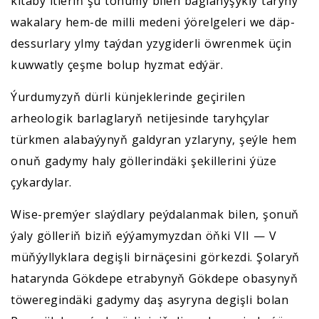
kitaby itleriň şu tohumy bilen baglanyşykly taryhy
wakalary hem-de milli medeni ýörelgeleri we däp-
dessurlary ylmy taýdan yzygiderli öwrenmek üçin
kuwwatly çeşme bolup hyzmat edýär.
Ýurdumyzyň dürli künjeklerinde geçirilen
arheologik barlaglaryň netijesinde taryhçylar
türkmen alabaýynyň galdyran yzlaryny, şeýle hem
onuň gadymy haly göllerindäki şekillerini ýüze
çykardylar.
Wise-premýer slaýdlary peýdalanmak bilen, şonuň
ýaly gölleriň biziň eýýamymyzdan öňki VII — V
müňýyllyklara degişli birnäçesini görkezdi. Şolaryň
hatarynda Gökdepe etrabynyň Gökdepe obasynyň
töweregindäki gadymy daş asyryna degişli bolan