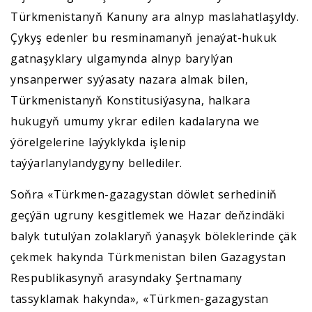
Türkmenistanyň Kanuny ara alnyp maslahatlaşyldy.
Çykyş edenler bu resminamanyň jenaýat-hukuk
gatnaşyklary ulgamynda alnyp barylýan
ynsanperwer syýasaty nazara almak bilen,
Türkmenistanyň Konstitusiýasyna, halkara
hukugyň umumy ykrar edilen kadalaryna we
ýörelgelerine laýyklykda işlenip
taýýarlanylandygyny bellediler.
Soňra «Türkmen-gazagystan döwlet serhediniň
geçýän ugruny kesgitlemek we Hazar deňzindäki
balyk tutulýan zolaklaryň ýanaşyk böleklerinde çäk
çekmek hakynda Türkmenistan bilen Gazagystan
Respublikasynyň arasyndaky Şertnamany
tassyklamak hakynda», «Türkmen-gazagystan