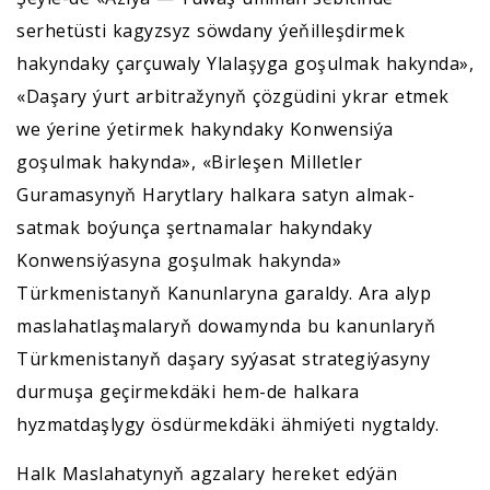
serhetüsti kagyzsyz söwdany ýeňilleşdirmek
hakyndaky çarçuwaly Ylalaşyga goşulmak hakynda»,
«Daşary ýurt arbitražynyň çözgüdini ykrar etmek
we ýerine ýetirmek hakyndaky Konwensiýa
goşulmak hakynda», «Birleşen Milletler
Guramasynyň Harytlary halkara satyn almak-
satmak boýunça şertnamalar hakyndaky
Konwensiýasyna goşulmak hakynda»
Türkmenistanyň Kanunlaryna garaldy. Ara alyp
maslahatlaşmalaryň dowamynda bu kanunlaryň
Türkmenistanyň daşary syýasat strategiýasyny
durmuşa geçirmekdäki hem-de halkara
hyzmatdaşlygy ösdürmekdäki ähmiýeti nygtaldy.
Halk Maslahatynyň agzalary hereket edýän