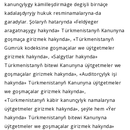
kanunçylygy kämilleşdirmäge degişli birnäçe
kadalaşdyryjy hukuk resminamalaryna-da
garadylar. Şolaryň hatarynda «Feldýeger
aragatnaşygy hakynda» Türkmenistanyň Kanunyna
goşmaça girizmek hakynda», «Türkmenistanyň
Gümrük kodeksine goşmaçalar we üýtgetmeler
girizmek hakynda», «Salgytlar hakynda»
Türkmenistanyň bitewi Kanunyna üýtgetmeler we
goşmaçalar girizmek hakynda», «Auditorçylyk işi
hakynda» Türkmenistanyň Kanunyna üýtgetmeler
we goşmaçalar girizmek hakynda»,
«Türkmenistanyň käbir kanunçylyk namalaryna
üýtgetmeler girizmek hakynda», şeýle hem «Ýer
hakynda» Türkmenistanyň bitewi Kanunyna
üýtgetmeler we goşmaçalar girizmek hakynda»