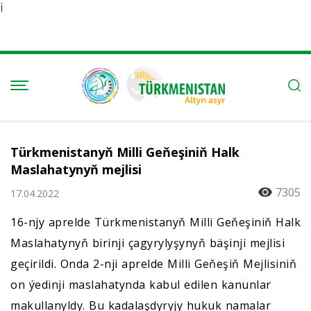
Ï
Türkmenistanyň Milli Geňeşiniň Halk
Maslahatynyň mejlisi
7305
17.04.2022
16-njy aprelde Türkmenistanyň Milli Geňeşiniň Halk
Maslahatynyň birinji çagyrylyşynyň bäşinji mejlisi
geçirildi. Onda 2-nji aprelde Milli Geňeşiň Mejlisiniň
on ýedinji maslahatynda kabul edilen kanunlar
makullanyldy. Bu kadalaşdyryjy hukuk namalar