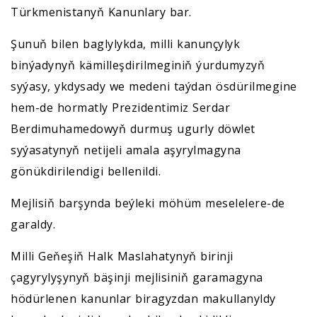
Türkmenistanyň Kanunlary bar.
Şunuň bilen baglylykda, milli kanunçylyk
binýadynyň kämilleşdirilmeginiň ýurdumyzyň
syýasy, ykdysady we medeni taýdan ösdürilmegine
hem-de hormatly Prezidentimiz Serdar
Berdimuhamedowyň durmuş ugurly döwlet
syýasatynyň netijeli amala aşyrylmagyna
gönükdirilendigi bellenildi.
Mejlisiň barşynda beýleki möhüm meselelere-de
garaldy.
Milli Geňeşiň Halk Maslahatynyň birinji
çagyrylyşynyň bäşinji mejlisiniň garamagyna
hödürlenen kanunlar biragyzdan makullanyldy