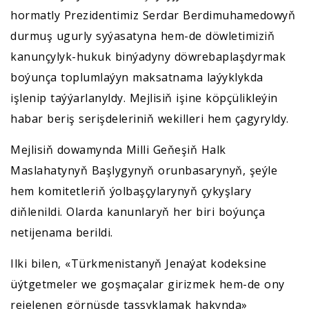
hormatly Prezidentimiz Serdar Berdimuhamedowyň
durmuş ugurly syýasatyna hem-de döwletimiziň
kanunçylyk-hukuk binýadyny döwrebaplaşdyrmak
boýunça toplumlaýyn maksatnama laýyklykda
işlenip taýýarlanyldy. Mejlisiň işine köpçülikleýin
habar beriş serişdeleriniň wekilleri hem çagyryldy.
Mejlisiň dowamynda Milli Geňeşiň Halk
Maslahatynyň Başlygynyň orunbasarynyň, şeýle
hem komitetleriň ýolbaşçylarynyň çykyşlary
diňlenildi. Olarda kanunlaryň her biri boýunça
netijenama berildi.
Ilki bilen, «Türkmenistanyň Jenaýat kodeksine
üýtgetmeler we goşmaçalar girizmek hem-de ony
rejelenen görnüşde tassyklamak hakynda»