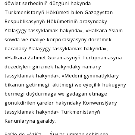
döwlet serhediniň düzgüni hakynda
Türkmenistanyň Hökümeti bilen Gazagystan
Respublikasynyň Hökümetiniň arasyndaky
Ylalaşygy tassyklamak hakynda», «Halkara Yslam
söwda we maliýe korporasiýasyny döretmek
baradaky Ylalaşygy tassyklamak hakynda»,
«Halkara Zähmet Guramasynyň Tertipnamasyna
düzedişleri girizmek hakyndaky namany
tassyklamak hakynda», «Medeni gymmatlyklary
bikanun getirmegi, äkitmegi we eýeçilik hukugyny
bermegi duýdurmaga we gadagan etmäge
gönükdirilen çäreler hakyndaky Konwensiýany
tassyklamak hakynda» Türkmenistanyň
Kanunlaryna garaldy.
Şeýle-de «Aziýa — Ýuwaş umman sebitinde