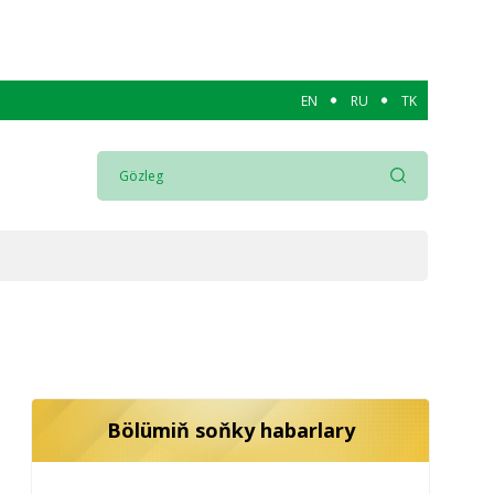
EN
RU
TK
Bölümiň soňky habarlary