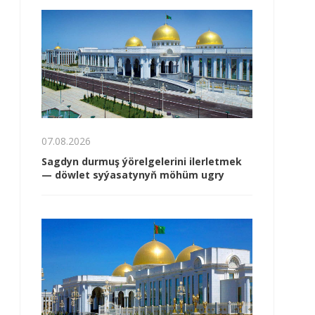
07.08.2026
Sagdyn durmuş ýörelgelerini ilerletmek
— döwlet syýasatynyň möhüm ugry