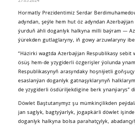
27.05.2024
Ykdysadyýet
Hormatly Prezidentimiz Serdar Berdimuhamedo
Jemgyýet
adyndan, şeýle hem hut öz adyndan Azerbaýjan 
ýurduň ähli doganlyk halkyna milli baýram — Az
Medeniýet
ýürekden gutlaglaryny, iň gowy arzuwlaryny iber
“Häzirki wagtda Azerbaýjan Respublikasy sebit 
Ylym
ösüş hem-de yzygiderli özgerişler ýolunda ynam
Sport
Respublikasynyň arasyndaky hoşniýetli goňşuçy
esaslanýan doganlyk gatnaşyklarynyň halklary
de yzygiderli ösdüriljekdigine berk ynanýarys” di
Döwlet Baştutanymyz şu mümkinçilikden peýdala
jan saglyk, bagtyýarlyk, jogapkärli döwlet işin
doganlyk halkyna bolsa parahatçylyk, abadançyl