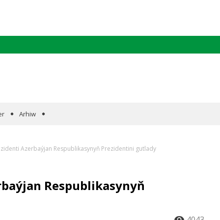
er
Arhiw
zidenti Azerbaýjan Respublikasynyň Prezidentini gutlady
rbaýjan Respublikasynyň
4043