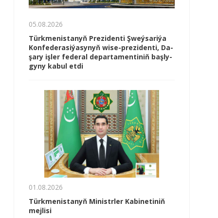
05.08.2026
Türk­me­nis­ta­nyň Prezidenti Şweý­sa­ri­ýa
Kon­fe­de­ra­si­ýa­sy­nyň wi­se-prezidenti, Da­
şa­ry iş­ler fe­de­ral de­par­ta­men­ti­niň baş­ly­
gy­ny ka­bul et­di
01.08.2026
Türkmenistanyň Ministrler Kabinetiniň
mejlisi