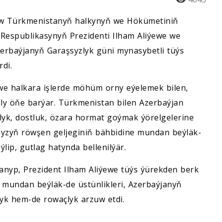
w Türkmenistanyň halkynyň we Hökümetiniň
Respublikasynyň Prezidenti Ilham Aliýewe we
erbaýjanyň Garaşsyzlyk güni mynasybetli tüýs
di.
we halkara işlerde möhüm orny eýelemek bilen,
ly öňe barýar. Türkmenistan bilen Azerbaýjan
lyk, dostluk, özara hormat goýmak ýörelgelerine
myzyň röwşen geljeginiň bähbidine mundan beýläk-
ýlip, gutlag hatynda bellenilýär.
nyp, Prezident Ilham Aliýewe tüýs ýürekden berk
de mundan beýläk-de üstünlikleri, Azerbaýjanyň
yk hem-de rowaçlyk arzuw etdi.