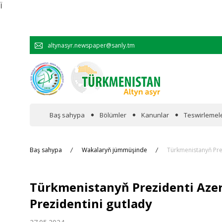
Ï
altynasyr.newspaper@sanly.tm
Baş sahypa
Bölümler
Kanunlar
Teswirlemel
Wakalaryň jümmişinde
Baş sahypa
Wakalaryň jümmüşinde
Türkmenistanyň Pre
Resmi
Türkmenistanyň Prezidenti Aze
Hyzmatdaşlyk
Prezidentini gutlady