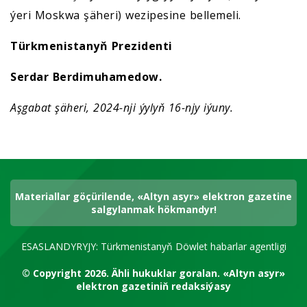
ýeri Moskwa şäheri) wezipesine bellemeli.
Türkmenistanyň Prezidenti
Serdar Berdimuhamedow.
Aşgabat şäheri, 2024-nji ýylyň 16-njy iýuny.
Materiallar göçürilende, «Altyn asyr» elektron gazetine
salgylanmak hökmandyr!
ESASLANDYRYJY: Türkmenistanyň Döwlet habarlar agentligi
© Copyright 2026.
Ähli hukuklar goralan.
«Altyn asyr»
elektron gazetiniň redaksiýasy