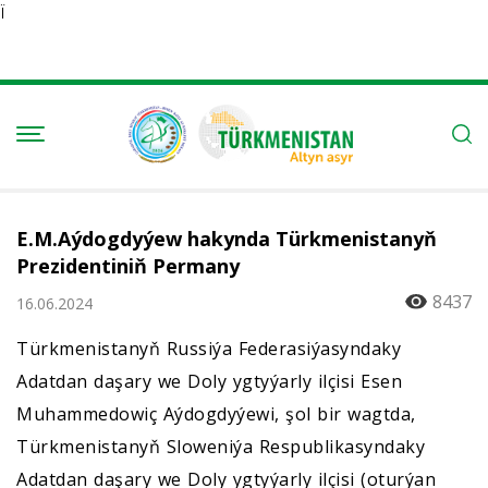
Ï
E.M.Aýdogdyýew hakynda Türkmenistanyň
Prezidentiniň Permany
8437
16.06.2024
Türkmenistanyň Russiýa Federasiýasyndaky
Adatdan daşary we Doly ygtyýarly ilçisi Esen
Muhammedowiç Aýdogdyýewi, şol bir wagtda,
Türkmenistanyň Sloweniýa Respublikasyndaky
Adatdan daşary we Doly ygtyýarly ilçisi (oturýan