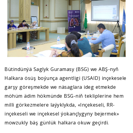
Bütindünýä Saglyk Guramasy (BSG) we ABŞ-nyň
Halkara ösüş boýunça agentligi (USAID) inçekesele
garşy göreşmekde we näsaglara ideg etmekde
möhüm ädim hökmünde BSG-niň tekliplerine hem
milli görkezmelere laýyklykda, «Inçekeseli, RR-
inçekeseli we inçekesel ýokançlygyny bejermek»
mowzukly bäş günlük halkara okuw geçirdi.