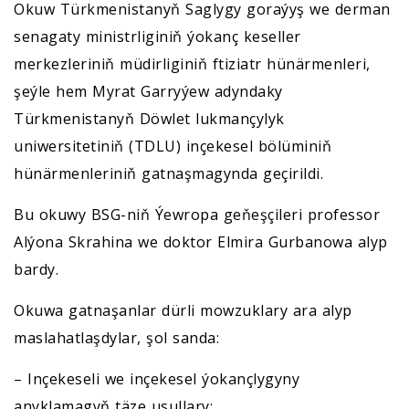
Okuw Türkmenistanyň Saglygy goraýyş we derman
senagaty ministrliginiň ýokanç keseller
merkezleriniň müdirliginiň ftiziatr hünärmenleri,
şeýle hem Myrat Garryýew adyndaky
Türkmenistanyň Döwlet lukmançylyk
uniwersitetiniň (TDLU) inçekesel bölüminiň
hünärmenleriniň gatnaşmagynda geçirildi.
Bu okuwy BSG-niň Ýewropa geňeşçileri professor
Alýona Skrahina we doktor Elmira Gurbanowa alyp
bardy.
Okuwa gatnaşanlar dürli mowzuklary ara alyp
maslahatlaşdylar, şol sanda:
– Inçekeseli we inçekesel ýokançlygyny
anyklamagyň täze usullary;