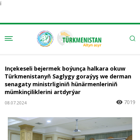
Ï
Inçekeseli bejermek boýunça halkara okuw
Türkmenistanyň Saglygy goraýyş we derman
senagaty ministrliginiň hünärmenleriniň
mümkinçiliklerini artdyrýar
7019
08.07.2024