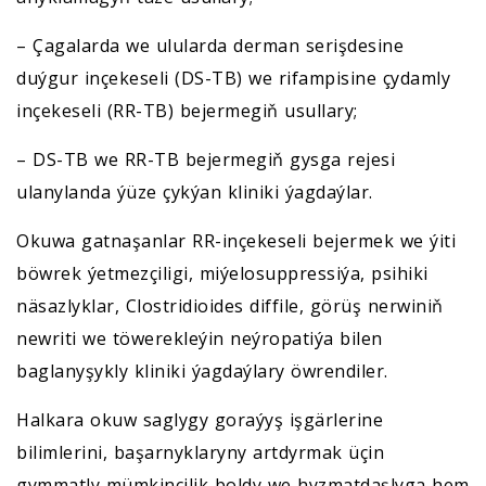
– Çagalarda we ulularda derman serişdesine
duýgur inçekeseli (DS-TB) we rifampisine çydamly
inçekeseli (RR-TB) bejermegiň usullary;
– DS-TB we RR-TB bejermegiň gysga rejesi
ulanylanda ýüze çykýan kliniki ýagdaýlar.
Okuwa gatnaşanlar RR-inçekeseli bejermek we ýiti
böwrek ýetmezçiligi, miýelosuppressiýa, psihiki
näsazlyklar, Clostridioides diffile, görüş nerwiniň
newriti we töwerekleýin neýropatiýa bilen
baglanyşykly kliniki ýagdaýlary öwrendiler.
Halkara okuw saglygy goraýyş işgärlerine
bilimlerini, başarnyklaryny artdyrmak üçin
gymmatly mümkinçilik boldy we hyzmatdaşlyga hem