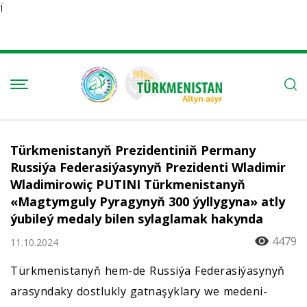
Ï
Türkmenistanyň Prezidentiniň Permany
Russiýa Federasiýasynyň Prezidenti Wladimir
Wladimirowiç PUTINI Türkmenistanyň
«Magtymguly Pyragynyň 300 ýyllygyna» atly
ýubileý medaly bilen sylaglamak hakynda
4479
11.10.2024
Türkmenistanyň hem-de Russiýa Federasiýasynyň
arasyndaky dostlukly gatnaşyklary we medeni-