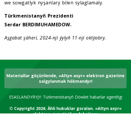
we sowgatlyk nyşanlary bilen sylaglamaly.
Türkmenistanyň Prezidenti
Serdar BERDIMUHAMEDOW.
Aşgabat şäheri, 2024-nji ýylyň 11-nji oktýabry.
Materiallar göçürilende, «Altyn asyr» elektron gazetine
salgylanmak hökmandyr!
ESASLANDYRYJY: Türkmenistanyň Döwlet habarlar agentligi
© Copyright 2026.
Ähli hukuklar goralan.
«Altyn asyr»
elektron gazetiniň redaksiýasy
RSS kanal