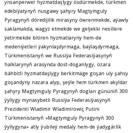
ynsanperwer hyzmatdaşlygy ösdürmekde, türkmen
edebiýatynyň nusgawy şahyry Magtymguly
Pyragynyň döredijilik mirasyny öwrenmekde, aýawly
saklamakda, wagyz etmekde we geljekki nesillere
ýetirmekde bitiren hyzmatlaryny hem-de
medeniýetleri ýakynlaşdyrmaga, baýlaşdyrmaga,
Türkmenistanyň we Russiýa Federasiýasynyň
halklarynyň arasynda dost-doganlygy, özara
bähbitli hyzmatdaşlygy berkitmäge goşan uly şahsy
goşandyny nazara alyp, şeýle hem türkmen akyldar
şahyry Magtymguly Pyragynyň doglan gününiň 300
ýyllygy mynasybetli Russiýa Federasiýasynyň
Prezidenti Wladimir Wladimirowiç Putini
Türkmenistanyň «Magtymguly Pyragynyň 300
ýyllygyna» atly ýubileý medaly hem-de ýadygärlik