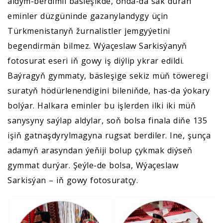
aldym-berdimli bäsleşikde, onda-da sak duran
eminler düzgüninde gazanylandygy üçin
Türkmenistanyň žurnalistler jemgyýetini
begendirmän bilmez. Wýaçeslaw Sarkisýanyň
fotosurat eseri iň gowy iş diýlip ykrar edildi.
Baýragyň gymmaty, bäsleşige sekiz müň töweregi
suratyň hödürlenendigini bileniňde, has-da ýokary
bolýar. Halkara eminler bu işlerden ilki iki müň
sanysyny saýlap aldylar, soň bolsa finala diňe 135
işiň gatnaşdyrylmagyna rugsat berdiler. Ine, şunça
adamyň arasyndan ýeňiji bolup çykmak diýseň
gymmat durýar. Şeýle-de bolsa, Wýaçeslaw
Sarkisýan – iň gowy fotosuratçy.