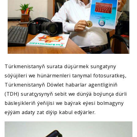
Türkmenistanyň surata düşürmek sungatyny
söýüjileri we hünärmenleri tanymal fotosuratkeş,
Türkmenistanyň Döwlet habarlar agentliginiň
(TDH) suratçysynyň sebit we dünýä boýunça dürli
bäsleşikleriň ýeňijisi we baýrak eýesi bolmagyny
eýýäm adaty zat diýip kabul edýärler.