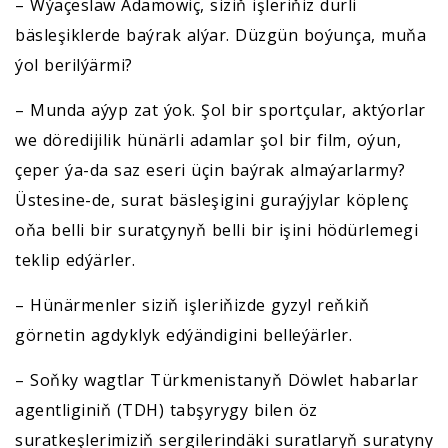
– Wýaçeslaw Adamowiç, siziň işleriňiz dürli
bäsleşiklerde baýrak alýar. Düzgün boýunça, muňa
ýol berilýärmi?
– Munda aýyp zat ýok. Şol bir sportçular, aktýorlar
we döredijilik hünärli adamlar şol bir film, oýun,
çeper ýa-da saz eseri üçin baýrak almaýarlarmy?
Üstesine-de, surat bäsleşigini guraýjylar köplenç
oňa belli bir suratçynyň belli bir işini hödürlemegi
teklip edýärler.
– Hünärmenler siziň işleriňizde gyzyl reňkiň
görnetin agdyklyk edýändigini belleýärler.
– Soňky wagtlar Türkmenistanyň Döwlet habarlar
agentliginiň (TDH) tabşyrygy bilen öz
suratkeşlerimiziň sergilerindäki suratlaryň suratyny