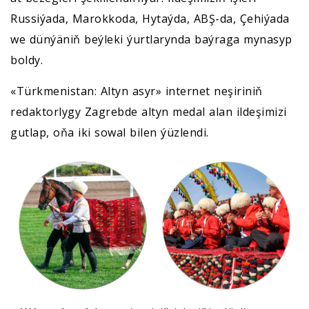
Russiýada, Marokkoda, Hytaýda, ABŞ-da, Çehiýada
we dünýäniň beýleki ýurtlarynda baýraga mynasyp
boldy.
«Türkmenistan: Altyn asyr» internet neşiriniň
redaktorlygy Zagrebde altyn medal alan ildeşimizi
gutlap, oňa iki sowal bilen ýüzlendi.