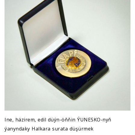
Ine, häzirem, edil düýn-öňňin ÝUNESKO-nyň
ýanyndaky Halkara surata düşürmek