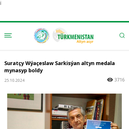
Ï
Suratçy Wýaçeslaw Sarkisýan altyn medala
mynasyp boldy
3716
25.10.2024