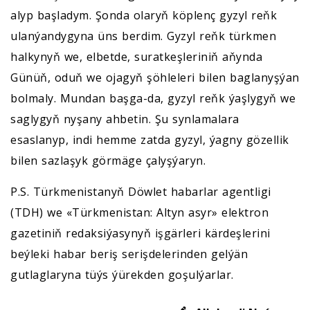
alyp başladym. Şonda olaryň köplenç gyzyl reňk
ulanýandygyna üns berdim. Gyzyl reňk türkmen
halkynyň we, elbetde, suratkeşleriniň aňynda
Günüň, oduň we ojagyň şöhleleri bilen baglanyşýan
bolmaly. Mundan başga-da, gyzyl reňk ýaşlygyň we
saglygyň nyşany ahbetin. Şu synlamalara
esaslanyp, indi hemme zatda gyzyl, ýagny gözellik
bilen sazlaşyk görmäge çalyşýaryn.
P.S. Türkmenistanyň Döwlet habarlar agentligi
(TDH) we «Türkmenistan: Altyn asyr» elektron
gazetiniň redaksiýasynyň işgärleri kärdeşlerini
beýleki habar beriş serişdelerinden gelýän
gutlaglaryna tüýs ýürekden goşulýarlar.