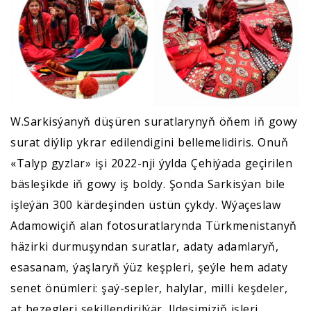
W.Sarkisýanyň düşüren suratlarynyň öňem iň gowy
surat diýlip ykrar edilendigini bellemelidiris. Onuň
«Talyp gyzlar» işi 2022-nji ýylda Çehiýada geçirilen
bäsleşikde iň gowy iş boldy. Şonda Sarkisýan bile
işleýän 300 kärdeşinden üstün çykdy. Wýaçeslaw
Adamowiçiň alan fotosuratlarynda Türkmenistanyň
häzirki durmuşyndan suratlar, adaty adamlaryň,
esasanam, ýaşlaryň ýüz keşpleri, şeýle hem adaty
senet önümleri: şaý-sepler, halylar, milli keşdeler,
at bezegleri şekillendirilýär. Ildeşimiziň işleri