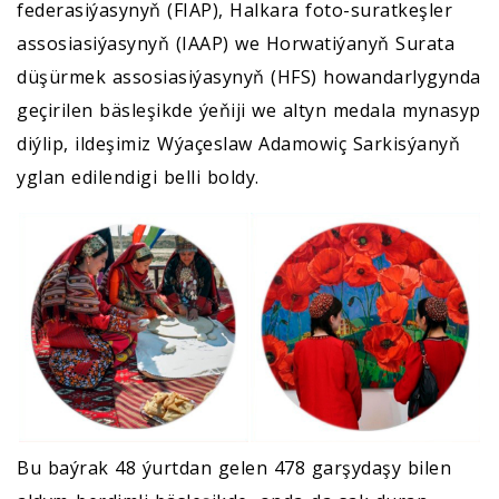
federasiýasynyň (FIAP), Halkara foto-suratkeşler
assosiasiýasynyň (IAAP) we Horwatiýanyň Surata
düşürmek assosiasiýasynyň (HFS) howandarlygynda
geçirilen bäsleşikde ýeňiji we altyn medala mynasyp
diýlip, ildeşimiz Wýaçeslaw Adamowiç Sarkisýanyň
yglan edilendigi belli boldy.
Bu baýrak 48 ýurtdan gelen 478 garşydaşy bilen