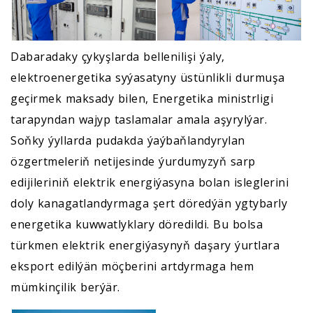
Dabaradaky çykyşlarda bellenilişi ýaly,
elektroenergetika syýasatyny üstünlikli durmuşa
geçirmek maksady bilen, Energetika ministrligi
tarapyndan wajyp taslamalar amala aşyrylýar.
Soňky ýyllarda pudakda ýaýbaňlandyrylan
özgertmeleriň netijesinde ýurdumyzyň sarp
edijileriniň elektrik energiýasyna bolan isleglerini
doly kanagatlandyrmaga şert döredýän ygtybarly
energetika kuwwatlyklary döredildi. Bu bolsa
türkmen elektrik energiýasynyň daşary ýurtlara
eksport edilýän möçberini artdyrmaga hem
mümkinçilik berýär.