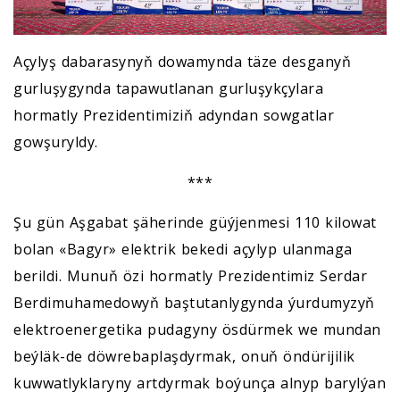
Açylyş dabarasynyň dowamynda täze desganyň
gurluşygynda tapawutlanan gurluşykçylara
hormatly Prezidentimiziň adyndan sowgatlar
gowşuryldy.
***
Şu gün Aşgabat şäherinde güýjenmesi 110 kilowat
bolan «Bagyr» elektrik bekedi açylyp ulanmaga
berildi. Munuň özi hormatly Prezidentimiz Serdar
Berdimuhamedowyň baştutanlygynda ýurdumyzyň
elektroenergetika pudagyny ösdürmek we mundan
beýläk-de döwrebaplaşdyrmak, onuň öndürijilik
kuwwatlyklaryny artdyrmak boýunça alnyp barylýan