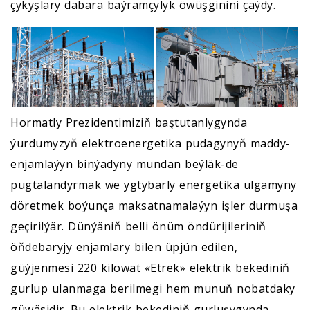
çykyşlary dabara baýramçylyk öwüşginini çaýdy.
Hormatly Prezidentimiziň baştutanlygynda
ýurdumyzyň elektroenergetika pudagynyň maddy-
enjamlaýyn binýadyny mundan beýläk-de
pugtalandyrmak we ygtybarly energetika ulgamyny
döretmek boýunça maksatnamalaýyn işler durmuşa
geçirilýär. Dünýäniň belli önüm öndürijileriniň
öňdebaryjy enjamlary bilen üpjün edilen,
güýjenmesi 220 kilowat «Etrek» elektrik bekediniň
gurlup ulanmaga berilmegi hem munuň nobatdaky
güwäsidir. Bu elektrik bekediniň gurluşygynda