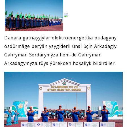
Dabara gatnaşyjylar elektroenergetika pudagyny
ösdürmäge berýän yzygiderli ünsi üçin Arkadagly
Gahryman Serdarymyza hem-de Gahryman
Arkadagymyza tüýs ýürekden hoşallyk bildirdiler.