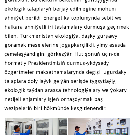
ekologik talaplaryň berjaý edilmegine möhüm
ähmiýet berildi. Energetika toplumynda sebit we
halkara ähmiýetli iri taslamalary durmuşa geçirmek
bilen, Türkmenistan ekologiýa, daşky gurşawy
goramak meselelerine jogapkärçilikli, ylmy esasda
çemeleşýändigini görkezýär. Hut şonuň üçin-de
hormatly Prezidentimiziň durmuş-ykdysady
özgertmeler maksatnamalarynda degişli ugurdaky
talaplara doly laýyk gelýän serişde tygşytlaýjy,
ekologik taýdan arassa tehnologiýalary we ýokary
netijeli enjamlary işjeň ornaşdyrmak baş
wezipeleriň biri hökmünde kesgitlenendir.