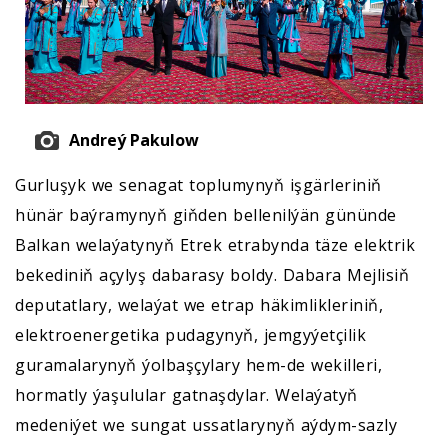
Andreý Pakulow
Gurluşyk we senagat toplumynyň işgärleriniň
hünär baýramynyň giňden bellenilýän gününde
Balkan welaýatynyň Etrek etrabynda täze elektrik
bekediniň açylyş dabarasy boldy. Dabara Mejlisiň
deputatlary, welaýat we etrap häkimlikleriniň,
elektroenergetika pudagynyň, jemgyýetçilik
guramalarynyň ýolbaşçylary hem-de wekilleri,
hormatly ýaşulular gatnaşdylar. Welaýatyň
medeniýet we sungat ussatlarynyň aýdym-sazly