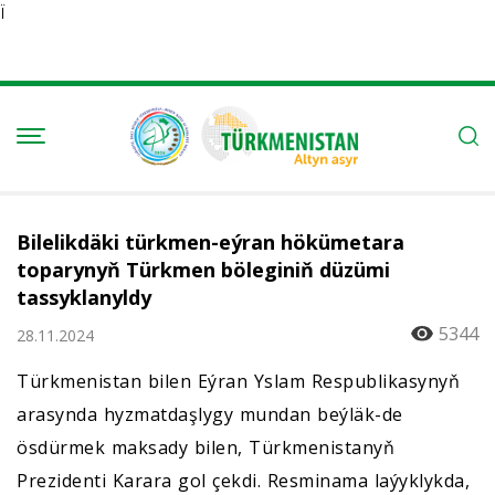
Ï
Bilelikdäki türkmen-eýran hökümetara
toparynyň Türkmen böleginiň düzümi
tassyklanyldy
5344
28.11.2024
Türkmenistan bilen Eýran Yslam Respublikasynyň
arasynda hyzmatdaşlygy mundan beýläk-de
ösdürmek maksady bilen, Türkmenistanyň
Prezidenti Karara gol çekdi. Resminama laýyklykda,