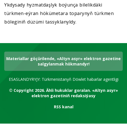
Ykdysady hyzmatdaşlyk boýunça bilelikdäki
türkmen-eýran hökümetara toparynyň türkmen
böleginiň düzümi tassyklanyldy.
Materiallar göçürilende, «Altyn asyr» elektron gazetine
salgylanmak hökmandyr!
ESASLANDYRYJY: Türkmenistanyň Döwlet habarlar agentligi
© Copyright 2026.
Ähli hukuklar goralan.
«Altyn asyr»
elektron gazetiniň redaksiýasy
RSS kanal