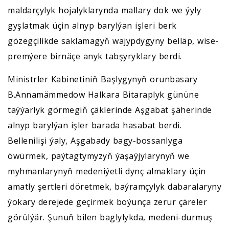
maldarçylyk hojalyklarynda mallary dok we ýyly
gyşlatmak üçin alnyp barylýan işleri berk
gözegçilikde saklamagyň wajypdygyny belläp, wise-
premýere birnäçe anyk tabşyryklary berdi.
Ministrler Kabinetiniň Başlygynyň orunbasary
B.Annamämmedow Halkara Bitaraplyk gününe
taýýarlyk görmegiň çäklerinde Aşgabat şäherinde
alnyp barylýan işler barada hasabat berdi.
Bellenilişi ýaly, Aşgabady bagy-bossanlyga
öwürmek, paýtagtymyzyň ýaşaýjylarynyň we
myhmanlarynyň medeniýetli dynç almaklary üçin
amatly şertleri döretmek, baýramçylyk dabaralaryny
ýokary derejede geçirmek boýunça zerur çäreler
görülýär. Şunuň bilen baglylykda, medeni-durmuş