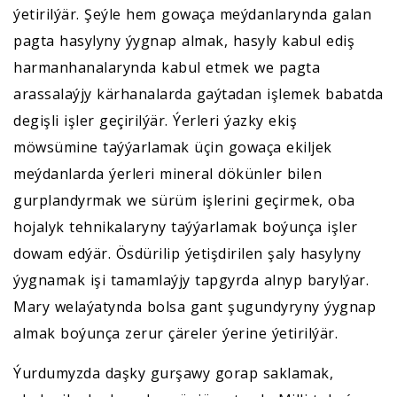
ýetirilýär. Şeýle hem gowaça meýdanlarynda galan
pagta hasylyny ýygnap almak, hasyly kabul ediş
harmanhanalarynda kabul etmek we pagta
arassalaýjy kärhanalarda gaýtadan işlemek babatda
degişli işler geçirilýär. Ýerleri ýazky ekiş
möwsümine taýýarlamak üçin gowaça ekiljek
meýdanlarda ýerleri mineral dökünler bilen
gurplandyrmak we sürüm işlerini geçirmek, oba
hojalyk tehnikalaryny taýýarlamak boýunça işler
dowam edýär. Ösdürilip ýetişdirilen şaly hasylyny
ýygnamak işi tamamlaýjy tapgyrda alnyp barylýar.
Mary welaýatynda bolsa gant şugundyryny ýygnap
almak boýunça zerur çäreler ýerine ýetirilýär.
Ýurdumyzda daşky gurşawy gorap saklamak,