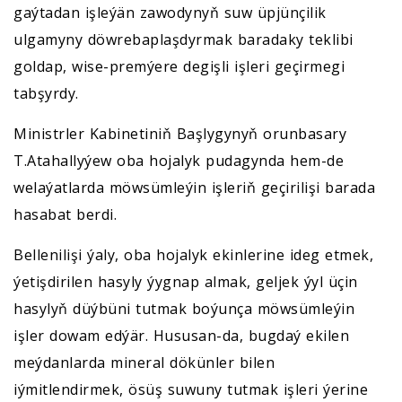
gaýtadan işleýän zawodynyň suw üpjünçilik
ulgamyny döwrebaplaşdyrmak baradaky teklibi
goldap, wise-premýere degişli işleri geçirmegi
tabşyrdy.
Ministrler Kabinetiniň Başlygynyň orunbasary
T.Atahallyýew oba hojalyk pudagynda hem-de
welaýatlarda möwsümleýin işleriň geçirilişi barada
hasabat berdi.
Bellenilişi ýaly, oba hojalyk ekinlerine ideg etmek,
ýetişdirilen hasyly ýygnap almak, geljek ýyl üçin
hasylyň düýbüni tutmak boýunça möwsümleýin
işler dowam edýär. Hususan-da, bugdaý ekilen
meýdanlarda mineral dökünler bilen
iýmitlendirmek, ösüş suwuny tutmak işleri ýerine