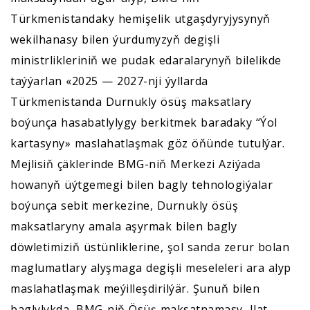
Türkmenistandaky hemişelik utgaşdyryjysynyň
wekilhanasy bilen ýurdumyzyň degişli
ministrlikleriniň we pudak edaralarynyň bilelikde
taýýarlan «2025 — 2027-nji ýyllarda
Türkmenistanda Durnukly ösüş maksatlary
boýunça hasabatlylygy berkitmek baradaky “Ýol
kartasyny» maslahatlaşmak göz öňünde tutulýar.
Mejlisiň çäklerinde BMG-niň Merkezi Aziýada
howanyň üýtgemegi bilen bagly tehnologiýalar
boýunça sebit merkezine, Durnukly ösüş
maksatlaryny amala aşyrmak bilen bagly
döwletimiziň üstünliklerine, şol sanda zerur bolan
maglumatlary alyşmaga degişli meseleleri ara alyp
maslahatlaşmak meýilleşdirilýär. Şunuň bilen
baglylykda, BMG-niň Ösüş maksatnamasy, Ilat