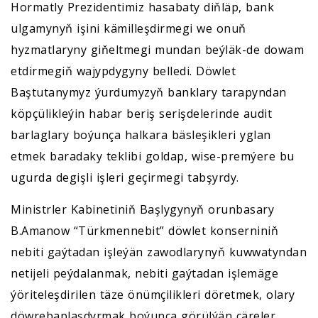
Hormatly Prezidentimiz hasabaty diňläp, bank
ulgamynyň işini kämilleşdirmegi we onuň
hyzmatlaryny giňeltmegi mundan beýläk-de dowam
etdirmegiň wajypdygyny belledi. Döwlet
Baştutanymyz ýurdumyzyň banklary tarapyndan
köpçülikleýin habar beriş serişdelerinde audit
barlaglary boýunça halkara bäsleşikleri yglan
etmek baradaky teklibi goldap, wise-premýere bu
ugurda degişli işleri geçirmegi tabşyrdy.
Ministrler Kabinetiniň Başlygynyň orunbasary
B.Amanow “Türkmennebit” döwlet konserniniň
nebiti gaýtadan işleýän zawodlarynyň kuwwatyndan
netijeli peýdalanmak, nebiti gaýtadan işlemäge
ýöriteleşdirilen täze önümçilikleri döretmek, olary
döwrebaplaşdyrmak boýunça görülýän çäreler