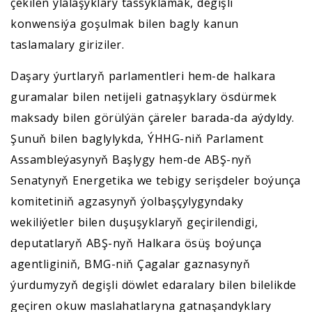
çekilen ylalaşyklary tassyklamak, degişli
konwensiýa goşulmak bilen bagly kanun
taslamalary giriziler.
Daşary ýurtlaryň parlamentleri hem-de halkara
guramalar bilen netijeli gatnaşyklary ösdürmek
maksady bilen görülýän çäreler barada-da aýdyldy.
Şunuň bilen baglylykda, ÝHHG-niň Parlament
Assambleýasynyň Başlygy hem-de ABŞ-nyň
Senatynyň Energetika we tebigy serişdeler boýunça
komitetiniň agzasynyň ýolbaşçylygyndaky
wekiliýetler bilen duşuşyklaryň geçirilendigi,
deputatlaryň ABŞ-nyň Halkara ösüş boýunça
agentliginiň, BMG-niň Çagalar gaznasynyň
ýurdumyzyň degişli döwlet edaralary bilen bilelikde
geçiren okuw maslahatlaryna gatnaşandyklary