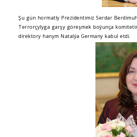
Şu gün hormatly Prezidentimiz Serdar Berdim
Terrorçylyga garşy göreşmek boýunça komitetiniň 
direktory hanym Natalýa Germany kabul etdi.