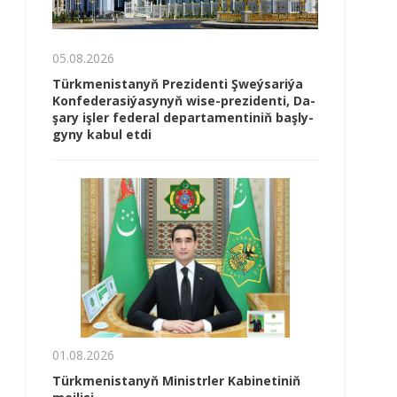
05.08.2026
Türk­me­nis­ta­nyň Prezidenti Şweý­sa­ri­ýa
Kon­fe­de­ra­si­ýa­sy­nyň wi­se-prezidenti, Da­
şa­ry iş­ler fe­de­ral de­par­ta­men­ti­niň baş­ly­
gy­ny ka­bul et­di
01.08.2026
Türkmenistanyň Ministrler Kabinetiniň