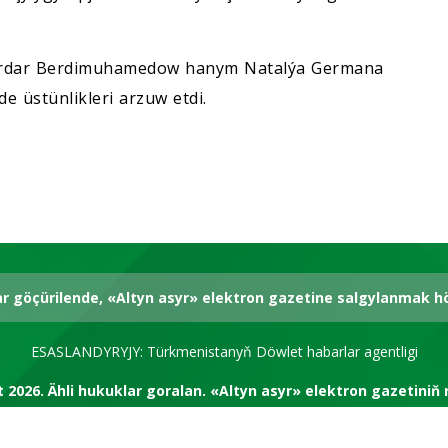
Serdar Berdimuhamedow hanym Natalýa Germana
de üstünlikleri arzuw etdi.
ar göçürilende, «Altyn asyr» elektron gazetine salgylanmak 
ESASLANDYRYJY: Türkmenistanyň Döwlet habarlar agentligi
t 2026.
Ähli hukuklar goralan.
«Altyn asyr» elektron gazetiniň 
RSS kanal