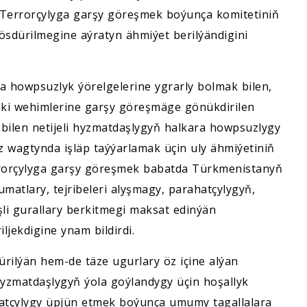
Terrorçylyga garşy göreşmek boýunça komitetiniň
 ösdürilmegine aýratyn ähmiýet berilýändigini
ra howpsuzlyk ýörelgelerine ygrarly bolmak bilen,
ki wehimlerine garşy göreşmäge gönükdirilen
 bilen netijeli hyzmatdaşlygyň halkara howpsuzlygy
z wagtynda işläp taýýarlamak üçin uly ähmiýetiniň
rrorçylyga garşy göreşmek babatda Türkmenistanyň
matlary, tejribeleri alyşmagy, parahatçylygyň,
li gurallary berkitmegi maksat edinýän
jekdigine ynam bildirdi.
rilýän hem-de täze ugurlary öz içine alýan
yzmatdaşlygyň ýola goýlandygy üçin hoşallyk
ahatçylygy üpjün etmek boýunça umumy tagallalara