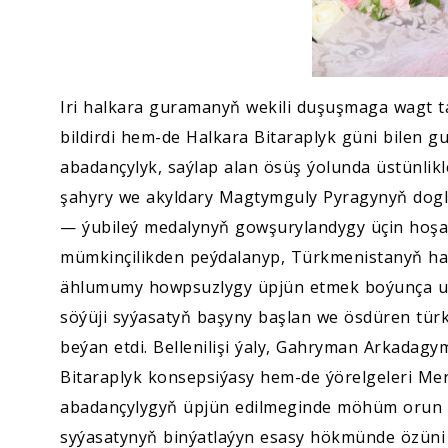
Iri halkara guramanyň wekili duşuşmaga wagt t
bildirdi hem-de Halkara Bitaraplyk güni bilen gu
abadançylyk, saýlap alan ösüş ýolunda üstünlikl
şahyry we akyldary Magtymguly Pyragynyň dogla
— ýubileý medalynyň gowşurylandygy üçin hoşal
mümkinçilikden peýdalanyp, Türkmenistanyň hal
ählumumy howpsuzlygy üpjün etmek boýunça um
söýüji syýasatyň başyny başlan we ösdüren türk
beýan etdi. Bellenilişi ýaly, Gahryman Arkadagy
Bitaraplyk konsepsiýasy hem-de ýörelgeleri Mer
abadançylygyň üpjün edilmeginde möhüm orun e
syýasatynyň binýatlaýyn esasy hökmünde özüni 