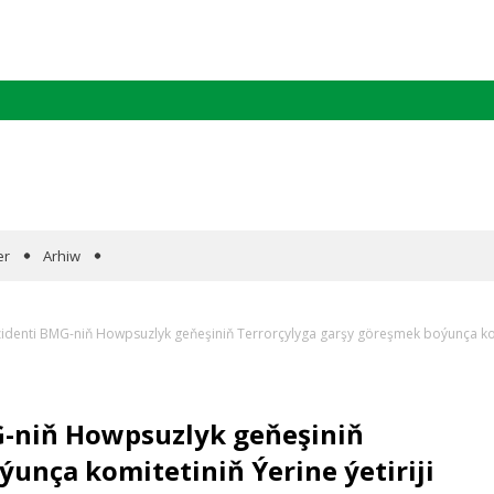
er
Arhiw
denti BMG-niň Howpsuzlyk geňeşiniň Terrorçylyga garşy göreşmek boýunça komitet
-niň Howpsuzlyk geňeşiniň
unça komitetiniň Ýerine ýetiriji