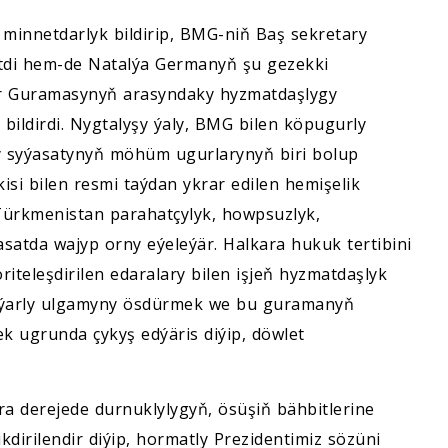
 minnetdarlyk bildirip, BMG-niň Baş sekretary
etdi hem-de Natalýa Germanyň şu gezekki
ler Guramasynyň arasyndaky hyzmatdaşlygy
ldirdi. Nygtalyşy ýaly, BMG bilen köpugurly
 syýasatynyň möhüm ugurlarynyň biri bolup
si bilen resmi taýdan ykrar edilen hemişelik
Türkmenistan parahatçylyk, howpsuzlyk,
asatda wajyp orny eýeleýär. Halkara hukuk tertibini
teleşdirilen edaralary bilen işjeň hyzmatdaşlyk
lýarly ulgamyny ösdürmek we bu guramanyň
 ugrunda çykyş edýäris diýip, döwlet
a derejede durnuklylygyň, ösüşiň bähbitlerine
irilendir diýip, hormatly Prezidentimiz sözüni