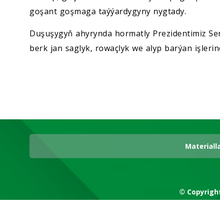
goşant goşmaga taýýardygyny nygtady.
Duşuşygyň ahyrynda hormatly Prezidentimiz 
berk jan saglyk, rowaçlyk we alyp barýan işlerin
Materiall
© Copyrigh