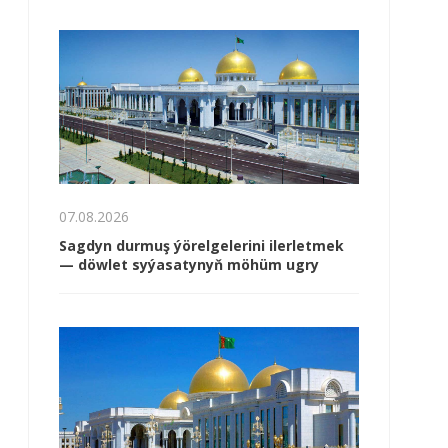
07.08.2026
Sagdyn durmuş ýörelgelerini ilerletmek
— döwlet syýasatynyň möhüm ugry