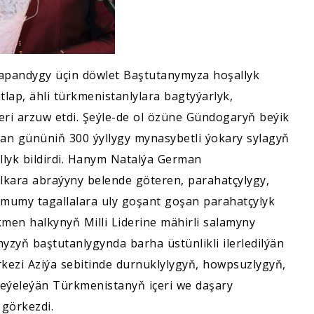
apandygy üçin döwlet Baştutanymyza hoşallyk
tlap, ähli türkmenistanlylara bagtyýarlyk,
eri arzuw etdi. Şeýle-de ol özüne Gündogaryň beýik
n gününiň 300 ýyllygy mynasybetli ýokary sylagyň
lyk bildirdi. Hanym Natalýa German
kara abraýyny belende göteren, parahatçylygy,
umy tagallalara uly goşant goşan parahatçylyk
men halkynyň Milli Liderine mähirli salamyny
myzyň baştutanlygynda barha üstünlikli ilerledilýän
kezi Aziýa sebitinde durnuklylygyň, howpsuzlygyň,
ýeleýän Türkmenistanyň içeri we daşary
görkezdi.