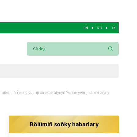
EN
RU
TK
iniň Ýerine ýetiriji direktoratynyň Ýerine ýetiriji direktoryny
Bölümiň soňky habarlary