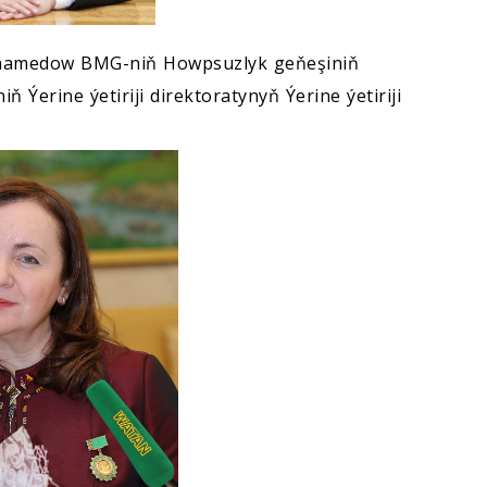
uhamedow BMG-niň Howpsuzlyk geňeşiniň
Ýerine ýetiriji direktoratynyň Ýerine ýetiriji