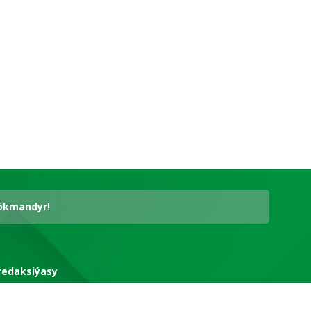
hökmandyr!
redaksiýasy