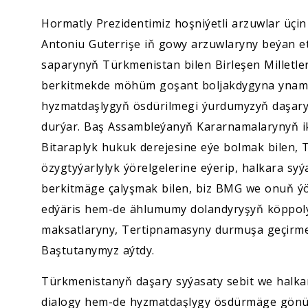
Hormatly Prezidentimiz hoşniýetli arzuwlar üçin
Antoniu Guterrişe iň gowy arzuwlaryny beýan 
saparynyň Türkmenistan bilen Birleşen Millet
berkitmekde möhüm goşant boljakdygyna ynam bi
hyzmatdaşlygyň ösdürilmegi ýurdumyzyň daşary
durýar. Baş Assambleýanyň Kararnamalarynyň iki
Bitaraplyk hukuk derejesine eýe bolmak bilen, 
özygtyýarlylyk ýörelgelerine eýerip, halkara syý
berkitmäge çalyşmak bilen, biz BMG we onuň ýöri
edýäris hem-de ählumumy dolandyryşyň köppo
maksatlaryny, Tertipnamasyny durmuşa geçirmek
Baştutanymyz aýtdy.
Türkmenistanyň daşary syýasaty sebit we halkar
dialogy hem-de hyzmatdaşlygy ösdürmäge gönükd