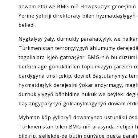
dowam etdi we BMG-niň Howpsuzlyk geňeşiniň 
Ýerine ýetiriji direktoraty bilen hyzmatdaşlygyň
belledi.
Nygtalyşy ýaly, durnukly parahatçylyk we halka
Türkmenistan terrorçylygyň ählumumy derejedä
tagallalara işjeň gatnaşýar. BMG-niň bu düzümi
berkitmäge gönükdirilen toplumlaýyn çäreleri ö
bardygyna ünsi çekip, döwlet Baştutanymyz te
hyzmatdaşlyk derejesini ýokarlandyrmagy, maglu
durnuklylygyň bähbidine hukuk we beýleki degiş
başlangyçlarynyň goldanylmagynyň dowam etdiril
Myhman köp ýyllaryň dowamynda üstünlikli ösdü
Türkmenistan bilen BMG-niň arasynda netijeli h
bildirip, geljekde-de bütin dünýäde pugta par