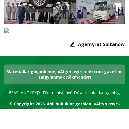
Agamyrat Soltanow
Materiallar göçürilende, «Altyn asyr» elektron gazetine
salgylanmak hökmandyr!
ESASLANDYRYJY: Türkmenistanyň Döwlet habarlar agentligi
© Copyright 2026.
Ähli hukuklar goralan.
«Altyn asyr»
elektron gazetiniň redaksiýasy
RSS kanal