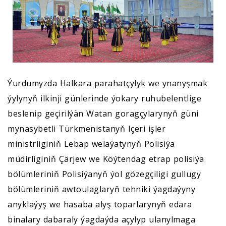
Ýurdumyzda Halkara parahatçylyk we ynanyşmak
ýylynyň ilkinji günlerinde ýokary ruhubelentlige
beslenip geçirilýän Watan goragçylarynyň güni
mynasybetli Türkmenistanyň Içeri işler
ministrliginiň Lebap welaýatynyň Polisiýa
müdirliginiň Çärjew we Köýtendag etrap polisiýa
bölümleriniň Polisiýanyň ýol gözegçiligi gullugy
bölümleriniň awtoulaglaryň tehniki ýagdaýyny
anyklaýyş we hasaba alyş toparlarynyň edara
binalary dabaraly ýagdaýda açylyp ulanylmaga