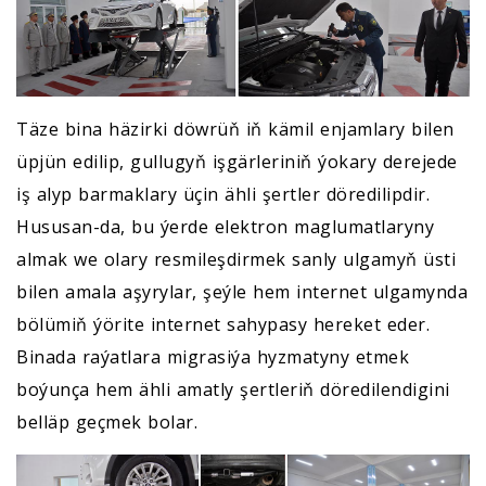
Täze bina häzirki döwrüň iň kämil enjamlary bilen
üpjün edilip, gullugyň işgärleriniň ýokary derejede
iş alyp barmaklary üçin ähli şertler döredilipdir.
Hususan-da, bu ýerde elektron maglumatlaryny
almak we olary resmileşdirmek sanly ulgamyň üsti
bilen amala aşyrylar, şeýle hem internet ulgamynda
bölümiň ýörite internet sahypasy hereket eder.
Binada raýatlara migrasiýa hyzmatyny etmek
boýunça hem ähli amatly şertleriň döredilendigini
belläp geçmek bolar.