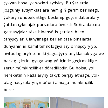
çykýan hoşallyk sözleri aýdyldy. Bu ýerlerde
joşgunly aýdym-sazlara hem giň gerim berilmegi,
ýokary ruhubelentlige beslenip geçen dabaralary
ýatdan çykmajak pursatlara öwürdi. Soňra dabara
gatnaşyjylar täze binanyň iş şertleri bilen
tanyşdylar. Ulanylmaga berlen täze binalarda
dünýäniň iň kämil tehnologiýalary ornaşdyrylyp,
awtoulaglaryň tehniki ýagdaýyny anyklamaklyga we
barlag işlerini gysga wagtyň içinde geçirmeklige
zerur mümkinçilikler döredilipdir. Bu bolsa, ýol
hereketiniň kadalaryny takyk berjaý etmäge, ýol-
ulag hadysalarynyň öňüni almaga mümkinçilik
berer.