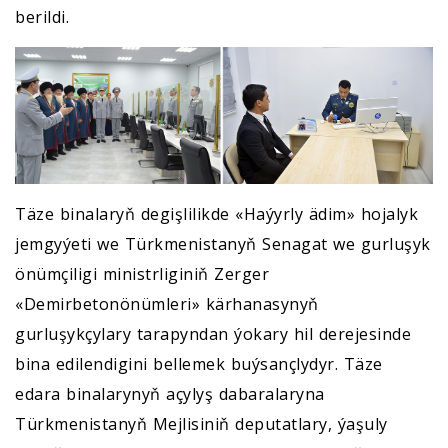
berildi.
Täze binalaryň degişlilikde «Haýyrly ädim» hojalyk
jemgyýeti we Türkmenistanyň Senagat we gurluşyk
önümçiligi ministrliginiň Zerger
«Demirbetonönümleri» kärhanasynyň
gurluşykçylary tarapyndan ýokary hil derejesinde
bina edilendigini bellemek buýsançlydyr. Täze
edara binalarynyň açylyş dabaralaryna
Türkmenistanyň Mejlisiniň deputatlary, ýaşuly