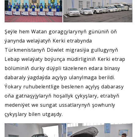
Şeýle hem Watan goragçylarynyň gününiň öň
ýanynda welaýatyň Kerki etrabynda
Türkmenistanyň Döwlet migrasiýa gullugynyň
Lebap welaýaty boýunça müdirliginiň Kerki etrap
bölüminiň durky düýpli täzelenen edara binasy
dabaraly ýagdaýda açylyp ulanylmaga berildi.
Ýokary ruhubelentlige beslenen açylyş dabarasy
oňa gatnaşyjylaryň hoşallyk çykyşlary, etrabyň
medeniýet we sungat ussatlarynyň şowhunly
çykyşlary bilen utgaşdy.