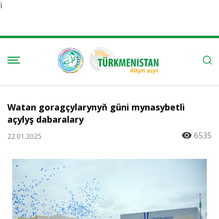
Ï
Watan goragçylarynyň güni mynasybetli
açylyş dabaralary
6535
22.01.2025