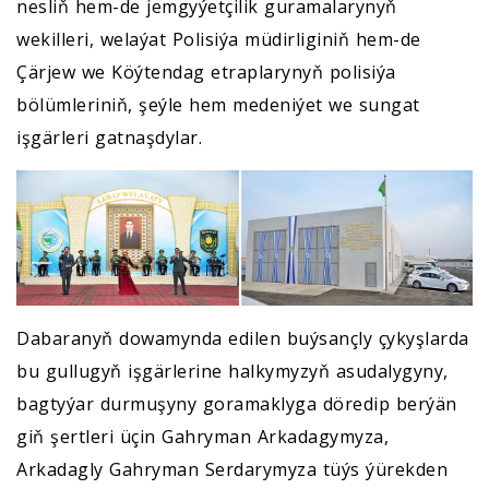
nesliň hem-de jemgyýetçilik guramalarynyň
wekilleri, welaýat Polisiýa müdirliginiň hem-de
Çärjew we Köýtendag etraplarynyň polisiýa
bölümleriniň, şeýle hem medeniýet we sungat
işgärleri gatnaşdylar.
Dabaranyň dowamynda edilen buýsançly çykyşlarda
bu gullugyň işgärlerine halkymyzyň asudalygyny,
bagtyýar durmuşyny goramaklyga döredip berýän
giň şertleri üçin Gahryman Arkadagymyza,
Arkadagly Gahryman Serdarymyza tüýs ýürekden