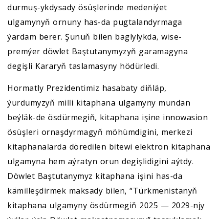
durmuş-ykdysady ösüşlerinde medeniýet
ulgamynyň ornuny has-da pugtalandyrmaga
ýardam berer. Şunuň bilen baglylykda, wise-
premýer döwlet Baştutanymyzyň garamagyna
degişli Kararyň taslamasyny hödürledi.
Hormatly Prezidentimiz hasabaty diňläp,
ýurdumyzyň milli kitaphana ulgamyny mundan
beýläk-de ösdürmegiň, kitaphana işine innowasion
ösüşleri ornaşdyrmagyň möhümdigini, merkezi
kitaphanalarda döredilen bitewi elektron kitaphana
ulgamyna hem aýratyn orun degişlidigini aýtdy.
Döwlet Baştutanymyz kitaphana işini has-da
kämilleşdirmek maksady bilen, “Türkmenistanyň
kitaphana ulgamyny ösdürmegiň 2025 — 2029-njy