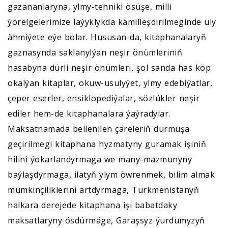
gazananlaryna, ylmy-tehniki ösüşe, milli
ýörelgelerimize laýyklykda kämilleşdirilmeginde uly
ähmiýete eýe bolar. Hususan-da, kitaphanalaryň
gaznasynda saklanylýan neşir önümleriniň
hasabyna dürli neşir önümleri, şol sanda has köp
okalýan kitaplar, okuw-usulyýet, ylmy edebiýatlar,
çeper eserler, ensiklopediýalar, sözlükler neşir
ediler hem-de kitaphanalara ýaýradylar.
Maksatnamada bellenilen çäreleriň durmuşa
geçirilmegi kitaphana hyzmatyny guramak işiniň
hilini ýokarlandyrmaga we many-mazmunyny
baýlaşdyrmaga, ilatyň ylym öwrenmek, bilim almak
mümkinçiliklerini artdyrmaga, Türkmenistanyň
halkara derejede kitaphana işi babatdaky
maksatlaryny ösdürmäge, Garaşsyz ýurdumyzyň