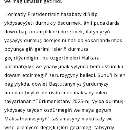
we maglumatlar getirildi.
Hormatly Prezidentimiz hasabaty diňläp,
ykdysadyýeti durnukly ösdürmek, ähli pudaklarda
döwrebap önümçilikleri döretmek, ilatymyzyň
ýaşaýyş-durmuş derejesini has-da ýokarlandyrmak
boýunça giň gerimli işleriň durmuşa
geçirilýändigini, bu özgertmeleri Halkara
parahatçylyk we ynanyşmak ýylynda hem üstünlikli
dowam etdirmegiň zerurdygyny belledi. Şunuň bilen
baglylykda, döwlet Baştutanymyz ýurdumyzy
mundan beýläk-de ösdürmek maksady bilen
taýýarlanan “Türkmenistany 2025-nji ýylda durmuş-
ykdysady taýdan ösdürmegiň we maýa goýum
Maksatnamasynyň” taslamasyny makullady we
wise-premýere degişli işleri geçirmegi tabşyrdy.