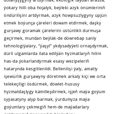
ýokary hilli oba hojalyk, beýleki azyk önümleriniň
öndürilişini artdyrmak, azyk howpsuzlygyny üpjün
etmek boýunça çäreleri dowam etdirmek, daşky
gurşawy goramak çärelerini üstünlikli durmuşa
geçirmek, mundan beýläk-de döwrebap sanly
tehnologiýalary, “ýaşyl” ykdysadyýeti ornaşdyrmak,
dürli ulgamlarda ilata edilýän hyzmatlaryň hilini
has-da ýokarlandyrmak esasy wezipeleriň
hatarynda kesgitlenildi. Bellenilişi ýaly, amatly
işewürlik gurşawyny döretmek arkaly kiçi we orta
telekeçiligi ösdürmek, döwlet-hususy
hyzmatdaşlygy kämilleşdirmek, işjeň maýa goýum
syýasatyny alyp barmak, ýurdumyza maýa
goýumlary çekmegiň hem-de maýadarlary