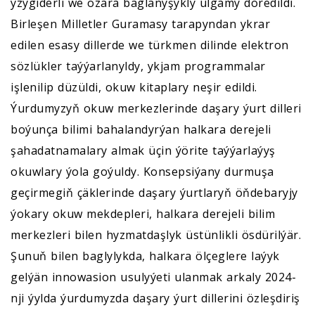
yzygiderli we özara baglanyşykly ulgamy döredildi.
Birleşen Milletler Guramasy tarapyndan ykrar
edilen esasy dillerde we türkmen dilinde elektron
sözlükler taýýarlanyldy, ykjam programmalar
işlenilip düzüldi, okuw kitaplary neşir edildi.
Ýurdumyzyň okuw merkezlerinde daşary ýurt dilleri
boýunça bilimi bahalandyrýan halkara derejeli
şahadatnamalary almak üçin ýörite taýýarlaýyş
okuwlary ýola goýuldy. Konsepsiýany durmuşa
geçirmegiň çäklerinde daşary ýurtlaryň öňdebaryjy
ýokary okuw mekdepleri, halkara derejeli bilim
merkezleri bilen hyzmatdaşlyk üstünlikli ösdürilýär.
Şunuň bilen baglylykda, halkara ölçeglere laýyk
gelýän innowasion usulyýeti ulanmak arkaly 2024-
nji ýylda ýurdumyzda daşary ýurt dillerini özleşdiriş