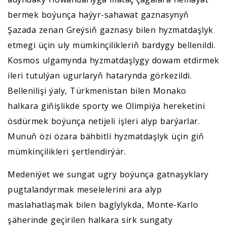
bermek boýunça haýyr-sahawat gaznasynyň
Şazada zenan Greýsiň gaznasy bilen hyzmatdaşlyk
etmegi üçin uly mümkinçilikleriň bardygy bellenildi.
Kosmos ulgamynda hyzmatdaşlygy dowam etdirmek
ileri tutulýan ugurlaryň hatarynda görkezildi.
Bellenilişi ýaly, Türkmenistan bilen Monako
halkara giňişlikde sporty we Olimpiýa hereketini
ösdürmek boýunça netijeli işleri alyp barýarlar.
Munuň özi özara bähbitli hyzmatdaşlyk üçin giň
mümkinçilikleri şertlendirýär.
Medeniýet we sungat ugry boýunça gatnaşyklary
pugtalandyrmak meselelerini ara alyp
maslahatlaşmak bilen baglylykda, Monte-Karlo
şäherinde geçirilen halkara sirk sungaty