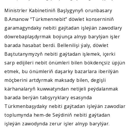
Ministrler Kabinetiniň Başlygynyň orunbasary
B.Amanow “Türkmennebit” döwlet konserniniň
garamagyndaky nebiti gaýtadan işleýän zawodlary
döwrebaplaşdyrmak boýunça alnyp barylýan işler
barada hasabat berdi. Bellenilişi ýaly, döwlet
Baştutanymyzyň nebiti gaýtadan işlemek, içerki
sarp edijileri nebit önümleri bilen bökdençsiz üpjün
etmek, bu önümleriň daşarky bazarlara iberilýän
möçberini artdyrmak maksady bilen, degişli
kärhanalaryň kuwwatyndan netijeli peýdalanmak
barada berýän tabşyryklary esasynda
Türkmenbaşydaky nebiti gaýtadan işleýän zawodlar
toplumynda hem-de Seýdiniň nebiti gaýtadan
işleýän zawodynda zerur işler alnyp barylýar.