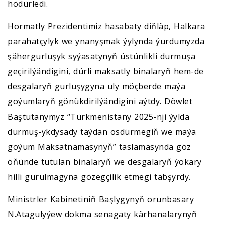
hödürledi.
Hormatly Prezidentimiz hasabaty diňläp, Halkara
parahatçylyk we ynanyşmak ýylynda ýurdumyzda
şähergurluşyk syýasatynyň üstünlikli durmuşa
geçirilýändigini, dürli maksatly binalaryň hem-de
desgalaryň gurluşygyna uly möçberde maýa
goýumlaryň gönükdirilýändigini aýtdy. Döwlet
Baştutanymyz “Türkmenistany 2025-nji ýylda
durmuş-ykdysady taýdan ösdürmegiň we maýa
goýum Maksatnamasynyň” taslamasynda göz
öňünde tutulan binalaryň we desgalaryň ýokary
hilli gurulmagyna gözegçilik etmegi tabşyrdy.
Ministrler Kabinetiniň Başlygynyň orunbasary
N.Atagulyýew dokma senagaty kärhanalarynyň