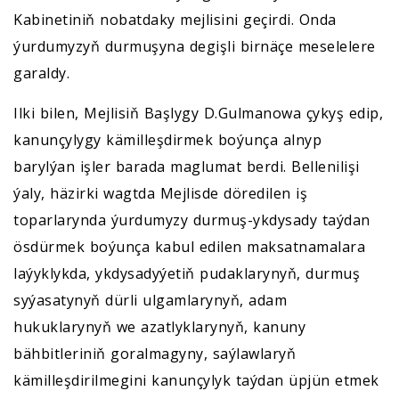
Kabinetiniň nobatdaky mejlisini geçirdi. Onda
ýurdumyzyň durmuşyna degişli birnäçe meselelere
garaldy.
Ilki bilen, Mejlisiň Başlygy D.Gulmanowa çykyş edip,
kanunçylygy kämilleşdirmek boýunça alnyp
barylýan işler barada maglumat berdi. Bellenilişi
ýaly, häzirki wagtda Mejlisde döredilen iş
toparlarynda ýurdumyzy durmuş-ykdysady taýdan
ösdürmek boýunça kabul edilen maksatnamalara
laýyklykda, ykdysadyýetiň pudaklarynyň, durmuş
syýasatynyň dürli ulgamlarynyň, adam
hukuklarynyň we azatlyklarynyň, kanuny
bähbitleriniň goralmagyny, saýlawlaryň
kämilleşdirilmegini kanunçylyk taýdan üpjün etmek