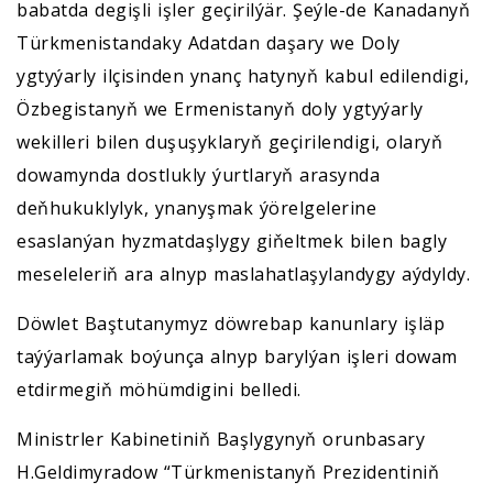
babatda degişli işler geçirilýär. Şeýle-de Kanadanyň
Türkmenistandaky Adatdan daşary we Doly
ygtyýarly ilçisinden ynanç hatynyň kabul edilendigi,
Özbegistanyň we Ermenistanyň doly ygtyýarly
wekilleri bilen duşuşyklaryň geçirilendigi, olaryň
dowamynda dostlukly ýurtlaryň arasynda
deňhukuklylyk, ynanyşmak ýörelgelerine
esaslanýan hyzmatdaşlygy giňeltmek bilen bagly
meseleleriň ara alnyp maslahatlaşylandygy aýdyldy.
Döwlet Baştutanymyz döwrebap kanunlary işläp
taýýarlamak boýunça alnyp barylýan işleri dowam
etdirmegiň möhümdigini belledi.
Ministrler Kabinetiniň Başlygynyň orunbasary
H.Geldimyradow “Türkmenistanyň Prezidentiniň