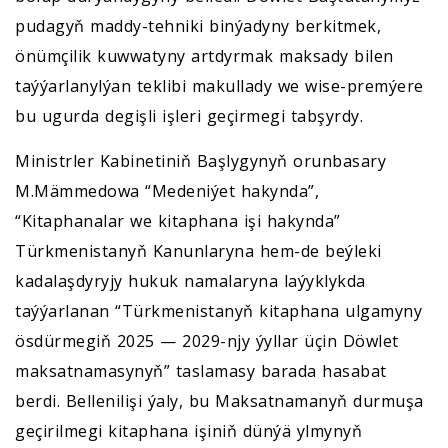
pudagyň maddy-tehniki binýadyny berkitmek,
önümçilik kuwwatyny artdyrmak maksady bilen
taýýarlanylýan teklibi makullady we wise-premýere
bu ugurda degişli işleri geçirmegi tabşyrdy.
Ministrler Kabinetiniň Başlygynyň orunbasary
M.Mämmedowa “Medeniýet hakynda”,
“Kitaphanalar we kitaphana işi hakynda”
Türkmenistanyň Kanunlaryna hem-de beýleki
kadalaşdyryjy hukuk namalaryna laýyklykda
taýýarlanan “Türkmenistanyň kitaphana ulgamyny
ösdürmegiň 2025 — 2029-njy ýyllar üçin Döwlet
maksatnamasynyň” taslamasy barada hasabat
berdi. Bellenilişi ýaly, bu Maksatnamanyň durmuşa
geçirilmegi kitaphana işiniň dünýä ylmynyň