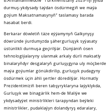
B.Annamämmedow “Türkmenistany 2025-nji ýylda
durmuş-ykdysady taýdan ösdürmegiň we maýa
goýum Maksatnamasynyň” taslamasy barada
hasabat berdi.
Berkarar döwletiň täze eýýamynyň Galkynyşy
döwründe ýurdumyzda şähergurluşyk syýasaty
üstünlikli durmuşa geçirilýär. Dünýäniň ösen
tehnologiýalaryny ulanmak arkaly dürli maksatly
binalaryňdyr desgalaryň gurluşygyna uly möçberde
maýa goýumlar gönükdirilip, gurluşyk pudagyny
ösdürmek üçin ähli şertler döredilýär. Hormatly
Prezidentimiziň beren tabşyryklaryna laýyklykda,
Gurluşyk we binagärlik hem-de Maliýe we
ykdysadyýet ministrlikleri tarapyndan beýleki
ministrlikler, pudaklaýyn dolandyryş edaralary,