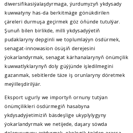
diwersifikasiýalaşdyrmaga, ýurdumyzyň ykdysady
kuwwatyny has-da berkitmäge gönükdirilen
çäreleri durmuşa geçirmek göz öňünde tutulýar.
Şunuň bilen birlikde, milli ykdysadyýetiň
pudaklaryny depginli we toplumlaýyn ösdürmek,
senagat-innowasion ösüşiň derejesini
ýokarlandyrmak, senagat kärhanalarynyň önümçilik
kuwwatlyklarynyň doly güýjünde işledilmegini
gazanmak, sebitlerde täze iş orunlaryny döretmek
meýilleşdirilýär.
Eksport ugurly we importyň ornuny tutýan
önümçilikleri ösdürmegiň hasabyna
ykdysadyýetimiziň bäsdeşlige ukyplylygyny
ýokarlandyrmak we netijede, daşary söwda
dolanyşygyny artdyrmak, ekologik taýdan arassa,