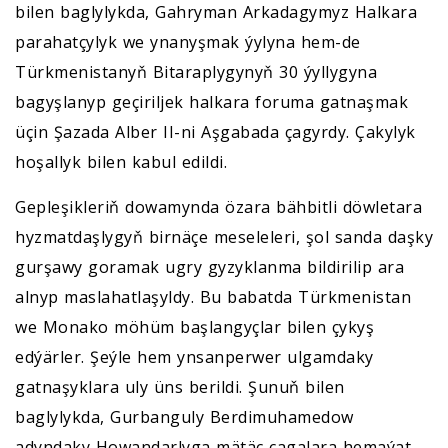
bilen baglylykda, Gahryman Arkadagymyz Halkara
parahatçylyk we ynanyşmak ýylyna hem-de
Türkmenistanyň Bitaraplygynyň 30 ýyllygyna
bagyşlanyp geçiriljek halkara foruma gatnaşmak
üçin Şazada Alber II-ni Aşgabada çagyrdy. Çakylyk
hoşallyk bilen kabul edildi.
Gepleşikleriň dowamynda özara bähbitli döwletara
hyzmatdaşlygyň birnäçe meseleleri, şol sanda daşky
gurşawy goramak ugry gyzyklanma bildirilip ara
alnyp maslahatlaşyldy. Bu babatda Türkmenistan
we Monako möhüm başlangyçlar bilen çykyş
edýärler. Şeýle hem ynsanperwer ulgamdaky
gatnaşyklara uly üns berildi. Şunuň bilen
baglylykda, Gurbanguly Berdimuhamedow
adyndaky Howandarlyga mätäç çagalara hemaýat