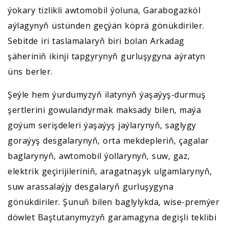
ýokary tizlikli awtomobil ýoluna, Garabogazköl
aýlagynyň üstünden geçýän köprä gönükdiriler.
Sebitde iri taslamalaryň biri bolan Arkadag
şäheriniň ikinji tapgyrynyň gurluşygyna aýratyn
üns berler.
Şeýle hem ýurdumyzyň ilatynyň ýaşaýyş-durmuş
şertlerini gowulandyrmak maksady bilen, maýa
goýum serişdeleri ýaşaýyş jaýlarynyň, saglygy
goraýyş desgalarynyň, orta mekdepleriň, çagalar
baglarynyň, awtomobil ýollarynyň, suw, gaz,
elektrik geçirijileriniň, aragatnaşyk ulgamlarynyň,
suw arassalaýjy desgalaryň gurluşygyna
gönükdiriler. Şunuň bilen baglylykda, wise-premýer
döwlet Baştutanymyzyň garamagyna degişli teklibi