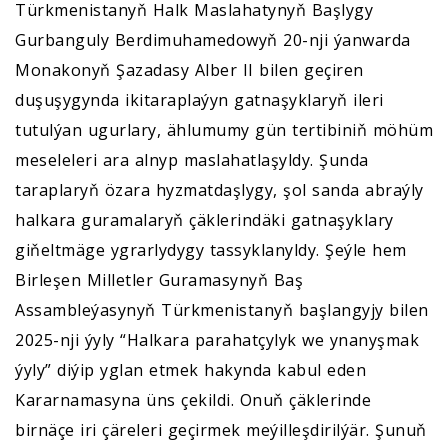
Türkmenistanyň Halk Maslahatynyň Başlygy
Gurbanguly Berdimuhamedowyň 20-nji ýanwarda
Monakonyň Şazadasy Alber II bilen geçiren
duşuşygynda ikitaraplaýyn gatnaşyklaryň ileri
tutulýan ugurlary, ählumumy gün tertibiniň möhüm
meseleleri ara alnyp maslahatlaşyldy. Şunda
taraplaryň özara hyzmatdaşlygy, şol sanda abraýly
halkara guramalaryň çäklerindäki gatnaşyklary
giňeltmäge ygrarlydygy tassyklanyldy. Şeýle hem
Birleşen Milletler Guramasynyň Baş
Assambleýasynyň Türkmenistanyň başlangyjy bilen
2025-nji ýyly “Halkara parahatçylyk we ynanyşmak
ýyly” diýip yglan etmek hakynda kabul eden
Kararnamasyna üns çekildi. Onuň çäklerinde
birnäçe iri çäreleri geçirmek meýilleşdirilýär. Şunuň