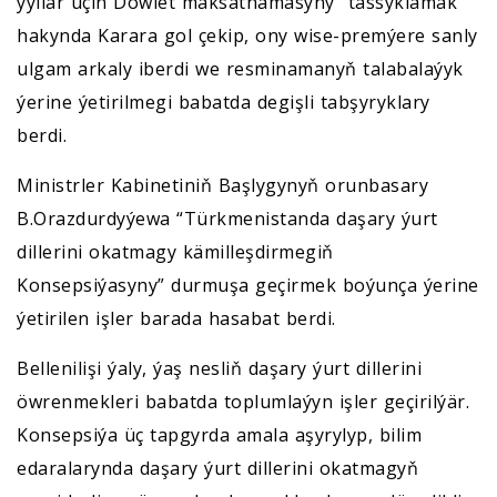
ýyllar üçin Döwlet maksatnamasyny” tassyklamak
hakynda Karara gol çekip, ony wise-premýere sanly
ulgam arkaly iberdi we resminamanyň talabalaýyk
ýerine ýetirilmegi babatda degişli tabşyryklary
berdi.
Ministrler Kabinetiniň Başlygynyň orunbasary
B.Orazdurdyýewa “Türkmenistanda daşary ýurt
dillerini okatmagy kämilleşdirmegiň
Konsepsiýasyny” durmuşa geçirmek boýunça ýerine
ýetirilen işler barada hasabat berdi.
Bellenilişi ýaly, ýaş nesliň daşary ýurt dillerini
öwrenmekleri babatda toplumlaýyn işler geçirilýär.
Konsepsiýa üç tapgyrda amala aşyrylyp, bilim
edaralarynda daşary ýurt dillerini okatmagyň