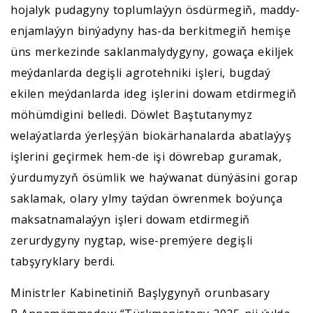
hojalyk pudagyny toplumlaýyn ösdürmegiň, maddy-
enjamlaýyn binýadyny has-da berkitmegiň hemişe
üns merkezinde saklanmalydygyny, gowaça ekiljek
meýdanlarda degişli agrotehniki işleri, bugdaý
ekilen meýdanlarda ideg işlerini dowam etdirmegiň
möhümdigini belledi. Döwlet Baştutanymyz
welaýatlarda ýerleşýän biokärhanalarda abatlaýyş
işlerini geçirmek hem-de işi döwrebap guramak,
ýurdumyzyň ösümlik we haýwanat dünýäsini gorap
saklamak, olary ylmy taýdan öwrenmek boýunça
maksatnamalaýyn işleri dowam etdirmegiň
zerurdygyny nygtap, wise-premýere degişli
tabşyryklary berdi.
Ministrler Kabinetiniň Başlygynyň orunbasary