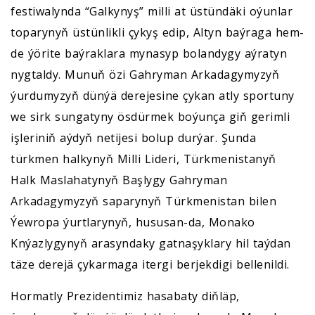
festiwalynda “Galkynyş” milli at üstündäki oýunlar
toparynyň üstünlikli çykyş edip, Altyn baýraga hem-
de ýörite baýraklara mynasyp bolandygy aýratyn
nygtaldy. Munuň özi Gahryman Arkadagymyzyň
ýurdumyzyň dünýä derejesine çykan atly sportuny
we sirk sungatyny ösdürmek boýunça giň gerimli
işleriniň aýdyň netijesi bolup durýar. Şunda
türkmen halkynyň Milli Lideri, Türkmenistanyň
Halk Maslahatynyň Başlygy Gahryman
Arkadagymyzyň saparynyň Türkmenistan bilen
Ýewropa ýurtlarynyň, hususan-da, Monako
Knýazlygynyň arasyndaky gatnaşyklary hil taýdan
täze derejä çykarmaga itergi berjekdigi bellenildi.
Hormatly Prezidentimiz hasabaty diňläp,