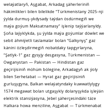
welaýatlaryň, Aşgabat, Arkadag şäherleriniň
häkimlikleri bilen bilelikde “Türkmenistany 2025-nji
ýylda durmuş-ykdysady taýdan ösdürmegiň we
maýa goýum Maksatnamasy” işlenip taýýarlanyldy.
Şoňa laýyklykda, şu ýylda maýa goýumlar döwlet we
sebit ähmiýetli taslamalar bolan “Galkynyş” gaz
känini özleşdirmegiň nobatdaky tapgyrlaryna,
“Şatlyk-1” gaz gysyjy desgasyna, Türkmenistan —
Owganystan — Pakistan — Hindistan gaz
geçirijisiniň möhüm bölegine, Arkadagyň ak ýoly
bilen Serhetabat — Hyrat gaz geçirijisiniň
gurluşygyna, Balkan welaýatyndaky kuwwatlylygy
1574 megawat bolan utgaşykly dolanyşykda işleýän
elektrik stansiýasyna, Jebel şäherçesindäki täze
Halkara howa menziline, Aşgabat — Türkmenabat