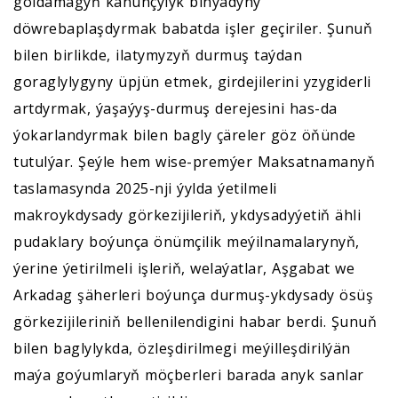
goldamagyň kanunçylyk binýadyny
döwrebaplaşdyrmak babatda işler geçiriler. Şunuň
bilen birlikde, ilatymyzyň durmuş taýdan
goraglylygyny üpjün etmek, girdejilerini yzygiderli
artdyrmak, ýaşaýyş-durmuş derejesini has-da
ýokarlandyrmak bilen bagly çäreler göz öňünde
tutulýar. Şeýle hem wise-premýer Maksatnamanyň
taslamasynda 2025-nji ýylda ýetilmeli
makroykdysady görkezijileriň, ykdysadyýetiň ähli
pudaklary boýunça önümçilik meýilnamalarynyň,
ýerine ýetirilmeli işleriň, welaýatlar, Aşgabat we
Arkadag şäherleri boýunça durmuş-ykdysady ösüş
görkezijileriniň bellenilendigini habar berdi. Şunuň
bilen baglylykda, özleşdirilmegi meýilleşdirilýän
maýa goýumlaryň möçberleri barada anyk sanlar