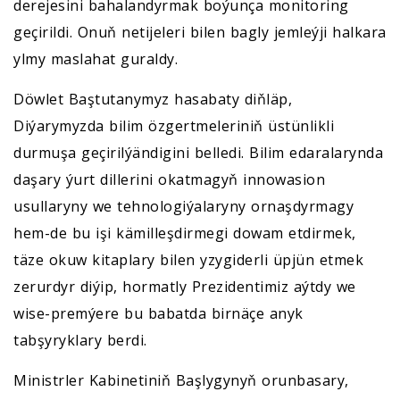
derejesini bahalandyrmak boýunça monitoring
geçirildi. Onuň netijeleri bilen bagly jemleýji halkara
ylmy maslahat guraldy.
Döwlet Baştutanymyz hasabaty diňläp,
Diýarymyzda bilim özgertmeleriniň üstünlikli
durmuşa geçirilýändigini belledi. Bilim edaralarynda
daşary ýurt dillerini okatmagyň innowasion
usullaryny we tehnologiýalaryny ornaşdyrmagy
hem-de bu işi kämilleşdirmegi dowam etdirmek,
täze okuw kitaplary bilen yzygiderli üpjün etmek
zerurdyr diýip, hormatly Prezidentimiz aýtdy we
wise-premýere bu babatda birnäçe anyk
tabşyryklary berdi.
Ministrler Kabinetiniň Başlygynyň orunbasary,