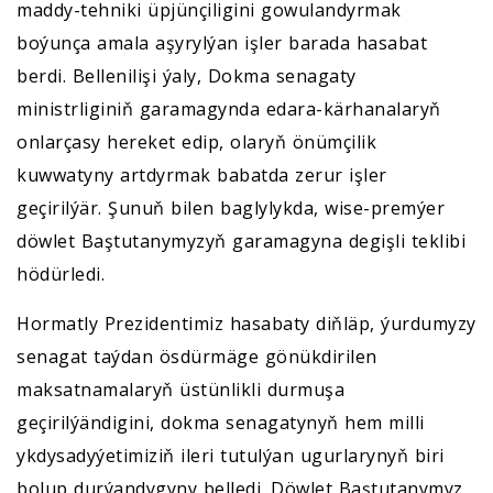
maddy-tehniki üpjünçiligini gowulandyrmak
boýunça amala aşyrylýan işler barada hasabat
berdi. Bellenilişi ýaly, Dokma senagaty
ministrliginiň garamagynda edara-kärhanalaryň
onlarçasy hereket edip, olaryň önümçilik
kuwwatyny artdyrmak babatda zerur işler
geçirilýär. Şunuň bilen baglylykda, wise-premýer
döwlet Baştutanymyzyň garamagyna degişli teklibi
hödürledi.
Hormatly Prezidentimiz hasabaty diňläp, ýurdumyzy
senagat taýdan ösdürmäge gönükdirilen
maksatnamalaryň üstünlikli durmuşa
geçirilýändigini, dokma senagatynyň hem milli
ykdysadyýetimiziň ileri tutulýan ugurlarynyň biri
bolup durýandygyny belledi. Döwlet Baştutanymyz