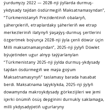
ýurdumyzy 2022 — 2028-nji ýyllarda durmuş-
ykdysady taýdan ösdürmegiň Maksatnamasyndan”,
“Türkmenistanyň Prezidentiniň obalaryň,
şäherçeleriň, etraplardaky şäherleriň we etrap
merkezleriniň ilatynyň ýaşaýyş-durmuş şertlerini
özgertmek boýunça 2028-nji ýyla çenli döwür üçin
Milli maksatnamasyndan”, 2025-nji ýylyň Döwlet
býujetinden ugur alnyp taýýarlanylan
“Türkmenistany 2025-nji ýylda durmuş-ykdysady
taýdan ösdürmegiň we maýa goýum
Maksatnamasynyň” taslamasy barada hasabat
berdi. Maksatnama laýyklykda, 2025-nji ýylyň
dowamynda makroykdysady görkezijileri we jemi
içerki önümiň ösüş depginini durnukly saklamaga,
milli ykdysadyýetiň ugurlaryny