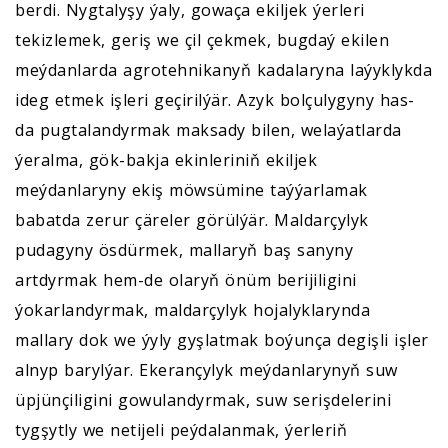
berdi. Nygtalyşy ýaly, gowaça ekiljek ýerleri
tekizlemek, geriş we çil çekmek, bugdaý ekilen
meýdanlarda agrotehnikanyň kadalaryna laýyklykda
ideg etmek işleri geçirilýär. Azyk bolçulygyny has-
da pugtalandyrmak maksady bilen, welaýatlarda
ýeralma, gök-bakja ekinleriniň ekiljek
meýdanlaryny ekiş möwsümine taýýarlamak
babatda zerur çäreler görülýär. Maldarçylyk
pudagyny ösdürmek, mallaryň baş sanyny
artdyrmak hem-de olaryň önüm berijiligini
ýokarlandyrmak, maldarçylyk hojalyklarynda
mallary dok we ýyly gyşlatmak boýunça degişli işler
alnyp barylýar. Ekerançylyk meýdanlarynyň suw
üpjünçiligini gowulandyrmak, suw serişdelerini
tygşytly we netijeli peýdalanmak, ýerleriň