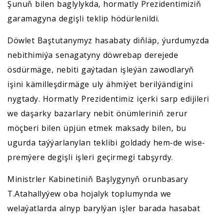
Şunuň bilen baglylykda, hormatly Prezidentimiziň
garamagyna degişli teklip hödürlenildi.
Döwlet Baştutanymyz hasabaty diňläp, ýurdumyzda
nebithimiýa senagatyny döwrebap derejede
ösdürmäge, nebiti gaýtadan işleýän zawodlaryň
işini kämilleşdirmäge uly ähmiýet berilýändigini
nygtady. Hormatly Prezidentimiz içerki sarp edijileri
we daşarky bazarlary nebit önümleriniň zerur
möçberi bilen üpjün etmek maksady bilen, bu
ugurda taýýarlanylan teklibi goldady hem-de wise-
premýere degişli işleri geçirmegi tabşyrdy.
Ministrler Kabinetiniň Başlygynyň orunbasary
T.Atahallyýew oba hojalyk toplumynda we
welaýatlarda alnyp barylýan işler barada hasabat