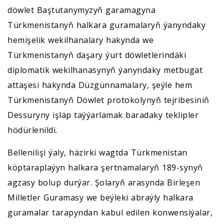
döwlet Baştutanymyzyň garamagyna
Türkmenistanyň halkara guramalaryň ýanyndaky
hemişelik wekilhanalary hakynda we
Türkmenistanyň daşary ýurt döwletlerindäki
diplomatik wekilhanasynyň ýanyndaky metbugat
attaşesi hakynda Düzgünnamalary, şeýle hem
Türkmenistanyň Döwlet protokolynyň tejribesiniň
Dessuryny işläp taýýarlamak baradaky teklipler
hödürlenildi.
Bellenilişi ýaly, häzirki wagtda Türkmenistan
köptaraplaýyn halkara şertnamalaryň 189-synyň
agzasy bolup durýar. Şolaryň arasynda Birleşen
Milletler Guramasy we beýleki abraýly halkara
guramalar tarapyndan kabul edilen konwensiýalar,