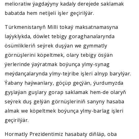
melioratiw ýagdaýyny kadaly derejede saklamak
babatda hem netijeli işler geçirilýär.
Türkmenistanyň Milli tokaý maksatnamasyna
laýyklykda, döwlet tebigy goraghanalarynda
ösümlikleriň seýrek duşýan we gymmatly
görnüşlerini köpeltmek, olary tebigy ösýän
ýerlerinde ýaýratmak boýunça ylmy-synag
meýdançalarynda ylmy-tejribe işleri alnyp barylýar.
Ýabany haýwanlary, göçüp geçýän, ýurdumyzda
gyşlaýan guşlary gorap saklamak hem-de olaryň
seýrek duş gelýän görnüşleriniň sanyny hasaba
almak we köpeltmek boýunça ylmy-barlag işleri
geçirilýär.
Hormatly Prezidentimiz hasabaty diňläp, oba