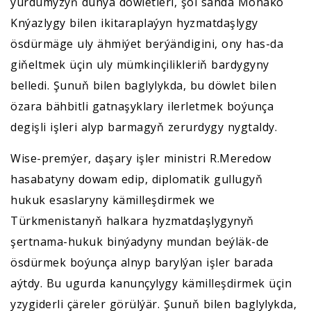
ýurdumyzyň dünýä döwletleri, şol sanda Monako
Knýazlygy bilen ikitaraplaýyn hyzmatdaşlygy
ösdürmäge uly ähmiýet berýändigini, ony has-da
giňeltmek üçin uly mümkinçilikleriň bardygyny
belledi. Şunuň bilen baglylykda, bu döwlet bilen
özara bähbitli gatnaşyklary ilerletmek boýunça
degişli işleri alyp barmagyň zerurdygy nygtaldy.
Wise-premýer, daşary işler ministri R.Meredow
hasabatyny dowam edip, diplomatik gullugyň
hukuk esaslaryny kämilleşdirmek we
Türkmenistanyň halkara hyzmatdaşlygynyň
şertnama-hukuk binýadyny mundan beýläk-de
ösdürmek boýunça alnyp barylýan işler barada
aýtdy. Bu ugurda kanunçylygy kämilleşdirmek üçin
yzygiderli çäreler görülýär. Şunuň bilen baglylykda,