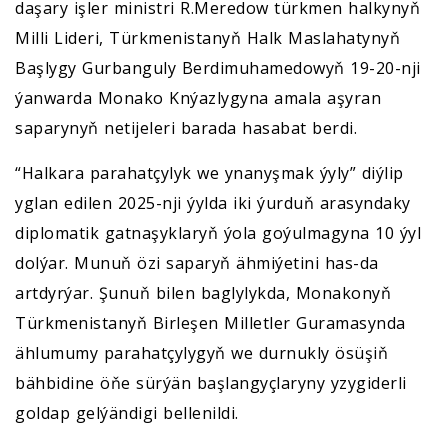
daşary işler ministri R.Meredow türkmen halkynyň
Milli Lideri, Türkmenistanyň Halk Maslahatynyň
Başlygy Gurbanguly Berdimuhamedowyň 19-20-nji
ýanwarda Monako Knýazlygyna amala aşyran
saparynyň netijeleri barada hasabat berdi.
“Halkara parahatçylyk we ynanyşmak ýyly” diýlip
yglan edilen 2025-nji ýylda iki ýurduň arasyndaky
diplomatik gatnaşyklaryň ýola goýulmagyna 10 ýyl
dolýar. Munuň özi saparyň ähmiýetini has-da
artdyrýar. Şunuň bilen baglylykda, Monakonyň
Türkmenistanyň Birleşen Milletler Guramasynda
ählumumy parahatçylygyň we durnukly ösüşiň
bähbidine öňe sürýän başlangyçlaryny yzygiderli
goldap gelýändigi bellenildi.