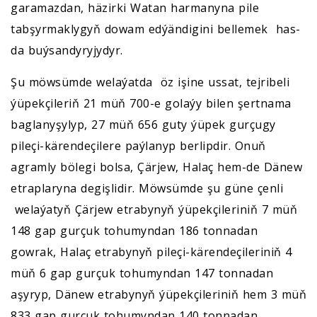
garamazdan, häzirki Watan harmanyna pile
tabşyrmaklygyň dowam edýändigini bellemek has-
da buýsandyryjydyr.
Şu möwsümde welaýatda öz işine ussat, tejribeli
ýüpekçileriň 21 müň 700-e golaýy bilen şertnama
baglanyşylyp, 27 müň 656 guty ýüpek gurçugy
pileçi-kärendeçilere paýlanyp berlipdir. Onuň
agramly bölegi bolsa, Çärjew, Halaç hem-de Dänew
etraplaryna degişlidir. Möwsümde şu güne çenli
welaýatyň Çärjew etrabynyň ýüpekçileriniň 7 müň
148 gap gurçuk tohumyndan 186 tonnadan
gowrak, Halaç etrabynyň pileçi-kärendeçileriniň 4
müň 6 gap gurçuk tohumyndan 147 tonnadan
aşyryp, Dänew etrabynyň ýüpekçileriniň hem 3 müň
833 gap gurçuk tohumyndan 140 tonnadan