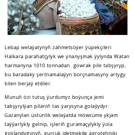
Lebap welaýatynyň zähmetsöýer ýüpekçileri
Halkara parahatçylyk we ynanyşmak ýylynda Watan
harmanyna 1010 tonnadan gowrak pile tabşyryp,
bu baradaky şertnamalaýyn borçnamasyny artygy
bilen berjaý etdiler.
Munuň özi tutuş ýurdumyz boýunça jemi
tabşyrylýan piläniň tas ýarysyna golaýydyr.
Gazanylan üstünlik welaýatda möwsüme ykjam
taýýarlykly gelnip, işleriň guramaçylykly ýola
goýlandygynyň, gurçuk idetmekde agrotehniki