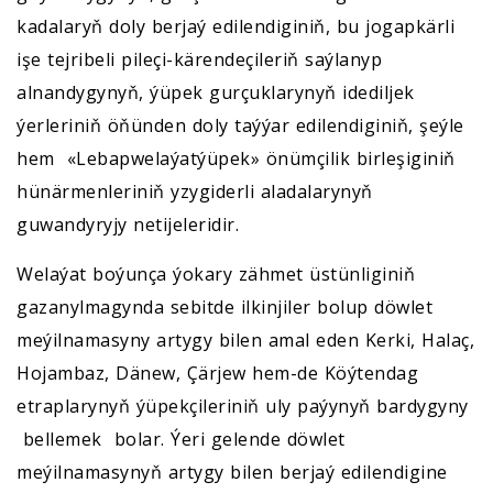
kadalaryň doly berjaý edilendiginiň, bu jogapkärli
işe tejribeli pileçi-kärendeçileriň saýlanyp
alnandygynyň, ýüpek gurçuklarynyň idediljek
ýerleriniň öňünden doly taýýar edilendiginiň, şeýle
hem «Lebapwelaýatýüpek» önümçilik birleşiginiň
hünärmenleriniň yzygiderli aladalarynyň
guwandyryjy netijeleridir.
Welaýat boýunça ýokary zähmet üstünliginiň
gazanylmagynda sebitde ilkinjiler bolup döwlet
meýilnamasyny artygy bilen amal eden Kerki, Halaç,
Hojambaz, Dänew, Çärjew hem-de Köýtendag
etraplarynyň ýüpekçileriniň uly paýynyň bardygyny
bellemek bolar. Ýeri gelende döwlet
meýilnamasynyň artygy bilen berjaý edilendigine