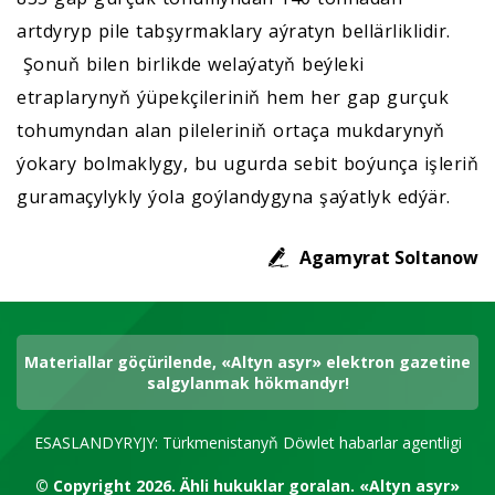
artdyryp pile tabşyrmaklary aýratyn bellärliklidir.
Şonuň bilen birlikde welaýatyň beýleki
etraplarynyň ýüpekçileriniň hem her gap gurçuk
tohumyndan alan pileleriniň ortaça mukdarynyň
ýokary bolmaklygy, bu ugurda sebit boýunça işleriň
guramaçylykly ýola goýlandygyna şaýatlyk edýär.
Agamyrat Soltanow
Materiallar göçürilende, «Altyn asyr» elektron gazetine
salgylanmak hökmandyr!
ESASLANDYRYJY: Türkmenistanyň Döwlet habarlar agentligi
© Copyright 2026.
Ähli hukuklar goralan.
«Altyn asyr»