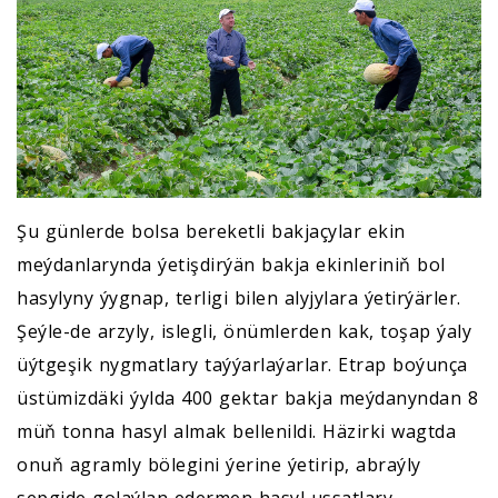
Şu günlerde bolsa bereketli bakjaçylar ekin
meýdanlarynda ýetişdirýän bakja ekinleriniň bol
hasylyny ýygnap, terligi bilen alyjylara ýetirýärler.
Şeýle-de arzyly, islegli, önümlerden kak, toşap ýaly
üýtgeşik nygmatlary taýýarlaýarlar. Etrap boýunça
üstümizdäki ýylda 400 gektar bakja meýdanyndan 8
müň tonna hasyl almak bellenildi. Häzirki wagtda
onuň agramly bölegini ýerine ýetirip, abraýly
sepgide golaýlan edermen hasyl ussatlary