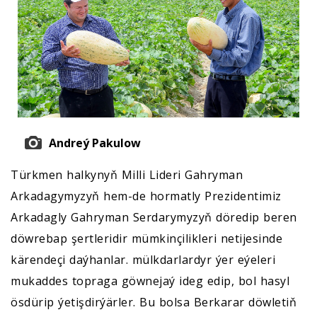
Andreý Pakulow
Türkmen halkynyň Milli Lideri Gahryman
Arkadagymyzyň hem-de hormatly Prezidentimiz
Arkadagly Gahryman Serdarymyzyň döredip beren
döwrebap şertleridir mümkinçilikleri netijesinde
kärendeçi daýhanlar. mülkdarlardyr ýer eýeleri
mukaddes topraga göwnejaý ideg edip, bol hasyl
ösdürip ýetişdirýärler. Bu bolsa Berkarar döwletiň