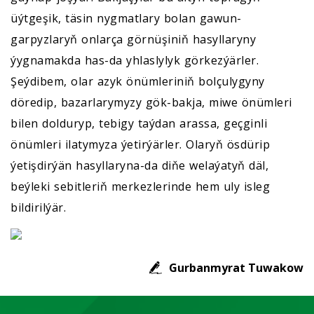
üýtgeşik, täsin nygmatlary bolan gawun-
garpyzlaryň onlarça görnüşiniň hasyllaryny
ýygnamakda has-da yhlaslylyk görkezýärler.
Şeýdibem, olar azyk önümleriniň bolçulygyny
döredip, bazarlarymyzy gök-bakja, miwe önümleri
bilen dolduryp, tebigy taýdan arassa, geçginli
önümleri ilatymyza ýetirýärler. Olaryň ösdürip
ýetişdirýän hasyllaryna-da diňe welaýatyň däl,
beýleki sebitleriň merkezlerinde hem uly isleg
bildirilýär.
Gurbanmyrat Tuwakow