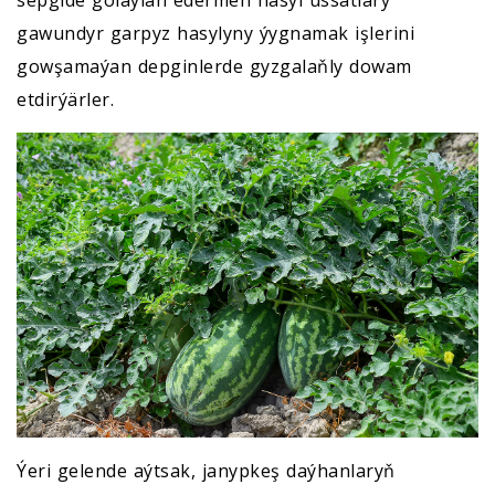
gawundyr garpyz hasylyny ýygnamak işlerini
gowşamaýan depginlerde gyzgalaňly dowam
etdirýärler.
Ýeri gelende aýtsak, janypkeş daýhanlaryň