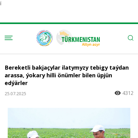
Ï
Bereketli bakjaçylar ilatymyzy tebigy taýdan
arassa, ýokary hilli önümler bilen üpjün
edýärler
4312
25.07.2025