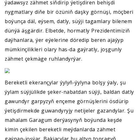
ýadawsyz zähmet siňdirip ýetişdiren behişdi
nygmatlary diňe bir özüniň daşky görnüşi, möçberi
boýunça däl, eýsem, datly, süýji tagamlary bilenem
dünýä äşgärdir. Elbetde, hormatly Prezidentimiziň
daýhanlara, ýer eýelerine döredip beren ajaýyp
mümkinçilikleri olary has-da gaýratly, joşgunly
zähmet çekmäge ruhlandyrýar.
Bereketli ekerançylar ýylyň-ýylyna bolşy ýaly, şu
ýylam süýjülikde şeker-nabatdan süýji, baldan datly
gawundyr garpyzyň ençeme görnüşlerini ösdürip
ýetişdirmekde guwandyryjy netijeler gazandylar. Şu
mahalam Garagum derýasynyň boýunda keşde
kimin çekilen bereketli meýdanlarda zähmet
gaýnap-joşýar. Bakjaçylar bu altyn topragyň