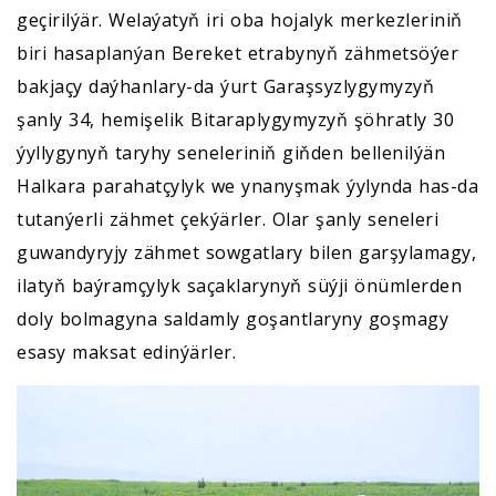
geçirilýär. Welaýatyň iri oba hojalyk merkezleriniň
biri hasaplanýan Bereket etrabynyň zähmetsöýer
bakjaçy daýhanlary-da ýurt Garaşsyzlygymyzyň
şanly 34, hemişelik Bitaraplygymyzyň şöhratly 30
ýyllygynyň taryhy seneleriniň giňden bellenilýän
Halkara parahatçylyk we ynanyşmak ýylynda has-da
tutanýerli zähmet çekýärler. Olar şanly seneleri
guwandyryjy zähmet sowgatlary bilen garşylamagy,
ilatyň baýramçylyk saçaklarynyň süýji önümlerden
doly bolmagyna saldamly goşantlaryny goşmagy
esasy maksat edinýärler.