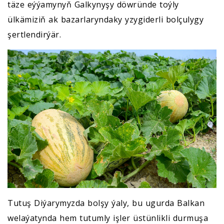
täze eýýamynyň Galkynyşy döwründe toýly
ülkämiziň ak bazarlaryndaky yzygiderli bolçulygy
şertlendirýär.
Tutuş Diýarymyzda bolşy ýaly, bu ugurda Balkan
welaýatynda hem tutumly işler üstünlikli durmuşa