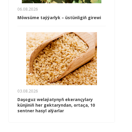
06.08.2026
Möwsüme taýýarlyk – üstünligiň girewi
03.08.2026
Daşoguz welaýatynyň ekerançylary
künjiniň her gektaryndan, ortaça, 10
sentner hasyl alýarlar