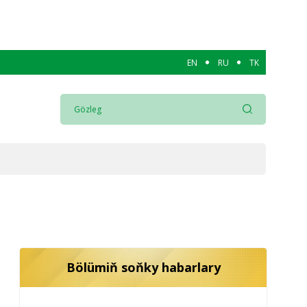
EN
RU
TK
Bölümiň soňky habarlary