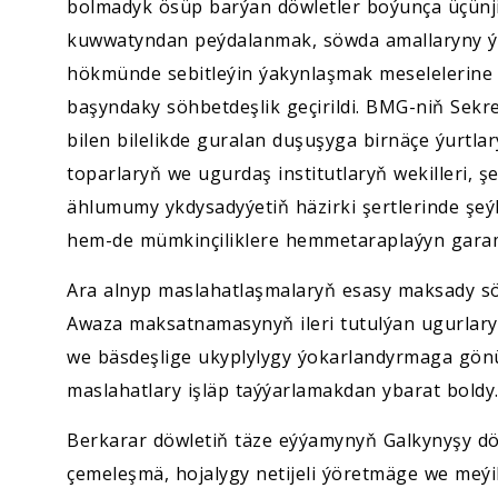
bolmadyk ösüp barýan döwletler boýunça üçünj
kuwwatyndan peýdalanmak, söwda amallaryny ý
hökmünde sebitleýin ýakynlaşmak meselelerine b
başyndaky söhbetdeşlik geçirildi. BMG-niň Sek
bilen bilelikde guralan duşuşyga birnäçe ýurtl
toparlaryň we ugurdaş institutlaryň wekilleri, 
ählumumy ykdysadyýetiň häzirki şertlerinde şe
hem-de mümkinçiliklere hemmetaraplaýyn garam
Ara alnyp maslahatlaşmalaryň esasy maksady sö
Awaza maksatnamasynyň ileri tutulýan ugurlary
we bäsdeşlige ukyplylygy ýokarlandyrmaga gönü
maslahatlary işläp taýýarlamakdan ybarat boldy
Berkarar döwletiň täze eýýamynyň Galkynyşy d
çemeleşmä, hojalygy netijeli ýöretmäge we meýi