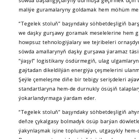
söwda başlangyçlaryny durmuşa geçirmek üçin 
maliýe guramalaryny goldamak hem möhüm mes
“Tegelek stoluň” başyndaky söhbetdeşligiň ba
we daşky gurşawy goramak meselelerine hem ga
howpsuz tehnologiýalary we tejribeleri ornaşd
söwda amallarynyň daşky gurşawa ýaramaz täsir
“ýaşyl” logistikany ösdürmegiň, ulag ulgamlary
gaýtadan dikeldilýän energiýa çeşmelerini ulanm
Şeýle çemeleşme diňe bir tebigy serişdeleri aýa
standartlaryna hem-de durnukly ösüşiň talaplar
ýokarlandyrmaga ýardam eder.
“Tegelek stoluň” başyndaky söhbetdeşligiň a
deňze çykalgasy bolmadyk ösüp barýan döwletle
ýakynlaşmak işine toplumlaýyn, utgaşykly hem-