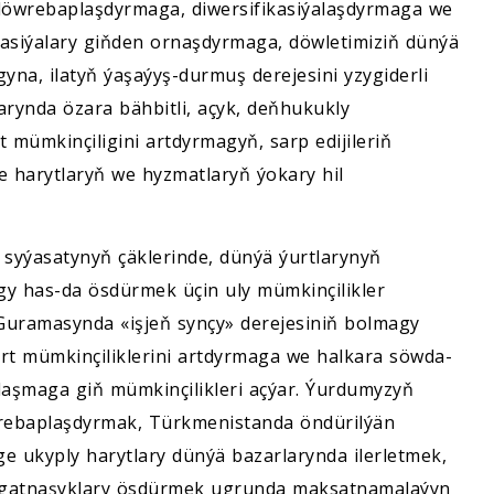
 döwrebaplaşdyrmaga, diwersifikasiýalaşdyrmaga we
wasiýalary giňden ornaşdyrmaga, döwletimiziň dünýä
na, ilatyň ýaşaýyş-durmuş derejesini yzygiderli
rynda özara bähbitli, açyk, deňhukukly
mümkinçiligini artdyrmagyň, sarp edijileriň
harytlaryň we hyzmatlaryň ýokary hil
syýasatynyň çäklerinde, dünýä ýurtlarynyň
gy has-da ösdürmek üçin uly mümkinçilikler
Guramasynda «işjeň synçy» derejesiniň bolmagy
rt mümkinçiliklerini artdyrmaga we halkara söwda-
laşmaga giň mümkinçilikleri açýar. Ýurdumyzyň
rebaplaşdyrmak, Türkmenistanda öndürilýän
ige ukyply harytlary dünýä bazarlarynda ilerletmek,
li gatnaşyklary ösdürmek ugrunda maksatnamalaýyn