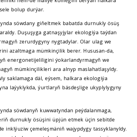
tehniki hem-de maliýe kömegini berýän halkara
ele bolup durýar.
rşynda söwdany giňeltmek babatda durnukly ösüş
raldy. Duşuşyga gatnaşyjylar ekologiýa taýdan
yrmagyň zerurdygyny nygtadylar. Olar ulag we
ini azaltmaga mümkinçilik berer. Hususan-da,
nyň energonetijeliligini ýokarlandyrmagyň we
agyň mümkinçilikleri ara alnyp maslahatlaşyldy.
wly saklamaga däl, eýsem, halkara ekologiýa
yna laýyklykda, ýurtlaryň bäsdeşlige ukyplylygyny
hyrynda söwdanyň kuwwatyndan peýdalanmaga,
riň durnukly ösüşini üpjün etmek üçin sebitde
de inklýuziw çemeleşmäniň wajypdygy tassyklanyldy.