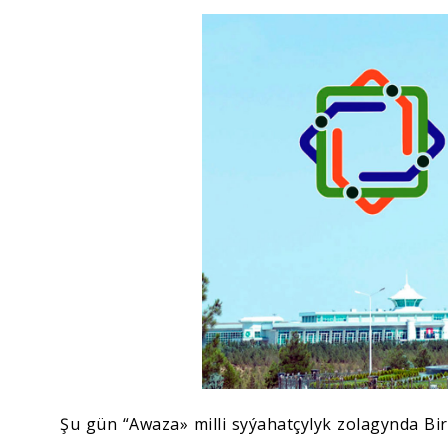
Ykdysadyýet
Jemgyýet
Medeniýet
Ylym
Sport
Şu gün “Awaza» milli syýahatçylyk zolagynda Bi