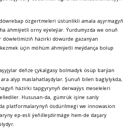
 döwrebap özgertmeleri üstünlikli amala aşyrmagyň
ha ähmiýetli orny eýeleýär. Ýurdumyzda we onuň
ar döwletimiziň häzirki döwürde gazanýan
örkezmek üçin möhüm ähmiýetli meýdança bolup
aşyjylar deňze çykalgasy bolmadyk ösüp barýan
ara alyp maslahatlaşdylar. Şunuň bilen baglylykda,
agyň häzirki tapgyrynyň derwaýys meseleleri
ellediler. Hususan-da, gümrük işine sanly
da platformalarynyň ösdürilmegi we innowasion
laryny ep-esli ýeňilleşdirmäge hem-de daşary
lydyr.