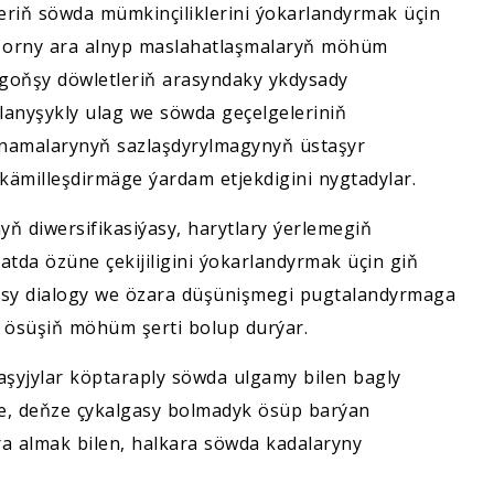
riň söwda mümkinçiliklerini ýokarlandyrmak üçin
ň orny ara alnyp maslahatlaşmalaryň möhüm
r goňşy döwletleriň arasyndaky ykdysady
anyşykly ulag we söwda geçelgeleriniň
 namalarynyň sazlaşdyrylmagynyň üstaşyr
 kämilleşdirmäge ýardam etjekdigini nygtadylar.
ň diwersifikasiýasy, harytlary ýerlemegiň
da özüne çekijiligini ýokarlandyrmak üçin giň
ýasy dialogy we özara düşünişmegi pugtalandyrmaga
 ösüşiň möhüm şerti bolup durýar.
aşyjylar köptaraply söwda ulgamy bilen bagly
de, deňze çykalgasy bolmadyk ösüp barýan
ara almak bilen, halkara söwda kadalaryny