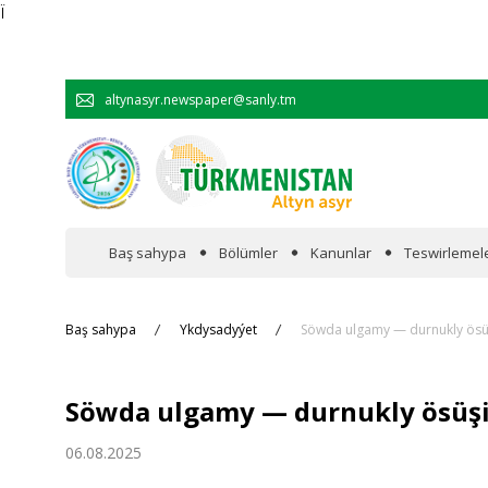
Ï
altynasyr.newspaper@sanly.tm
Baş sahypa
Bölümler
Kanunlar
Teswirlemel
Wakalaryň jümmişinde
Baş sahypa
Ykdysadyýet
Söwda ulgamy — durnukly ösüşi
Resmi
Söwda ulgamy — durnukly ösüşiň
Hyzmatdaşlyk
06.08.2025