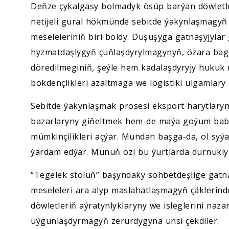
Deňze çykalgasy bolmadyk ösüp barýan döwletle
netijeli gural hökmünde sebitde ýakynlaşmagy
meseleleriniň biri boldy. Duşuşyga gatnaşyjyla
hyzmatdaşlygyň çuňlaşdyrylmagynyň, özara bagl
döredilmeginiň, şeýle hem kadalaşdyryjy hukuk
bökdençlikleri azaltmaga we logistiki ulgamlary
Sebitde ýakynlaşmak prosesi eksport harytlaryny
bazarlaryny giňeltmek hem-de maýa goýum babat
mümkinçilikleri açýar. Mundan başga-da, ol sy
ýardam edýär. Munuň özi bu ýurtlarda durnukly
“Tegelek stoluň” başyndaky söhbetdeşlige gatn
meseleleri ara alyp maslahatlaşmagyň çäklerin
döwletleriň aýratynlyklaryny we isleglerini naz
uýgunlaşdyrmagyň zerurdygyna ünsi çekdiler.