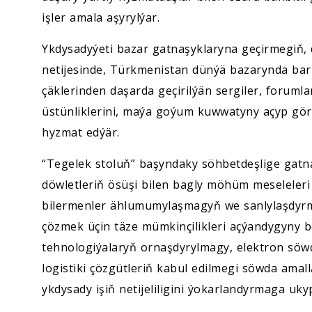
işler amala aşyrylýar.
Ykdysadyýeti bazar gatnaşyklaryna geçirmegiň,
netijesinde, Türkmenistan dünýä bazarynda bar
çäklerinden daşarda geçirilýän sergiler, foruml
üstünliklerini, maýa goýum kuwwatyny açyp g
hyzmat edýär.
“Tegelek stoluň” başyndaky söhbetdeşlige gatn
döwletleriň ösüşi bilen bagly möhüm meseleleri 
bilermenler ählumumylaşmagyň we sanlylaşdyrm
çözmek üçin täze mümkinçilikleri açýandygyny b
tehnologiýalaryň ornaşdyrylmagy, elektron söw
logistiki çözgütleriň kabul edilmegi söwda amal
ykdysady işiň netijeliligini ýokarlandyrmaga ukyp