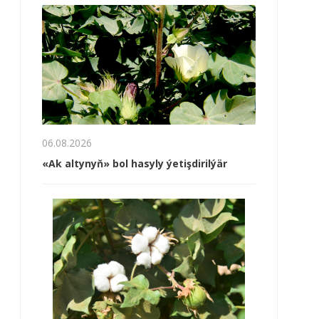
06.08.2026
«Ak altynyň» bol hasyly ýetişdirilýär