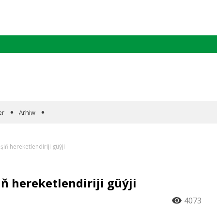
er
Arhiw
ň hereketlendiriji güýji
 hereketlendiriji güýji
4073