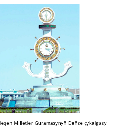
rleşen Milletler Guramasynyň Deňze çykalgasy