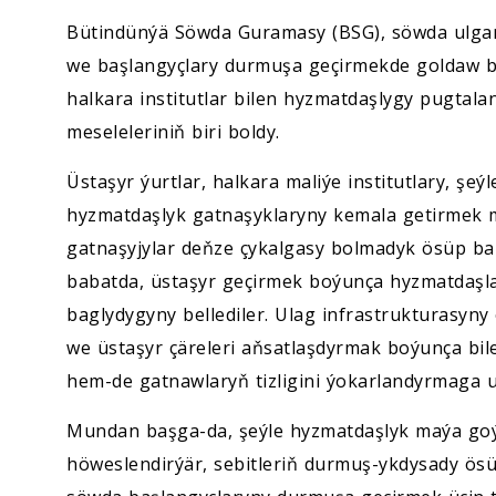
Bütindünýä Söwda Guramasy (BSG), söwda ulga
we başlangyçlary durmuşa geçirmekde goldaw beri
halkara institutlar bilen hyzmatdaşlygy pugta
meseleleriniň biri boldy.
Üstaşyr ýurtlar, halkara maliýe institutlary, ş
hyzmatdaşlyk gatnaşyklaryny kemala getirmek m
gatnaşyjylar deňze çykalgasy bolmadyk ösüp ba
babatda, üstaşyr geçirmek boýunça hyzmatdaşla
baglydygyny bellediler. Ulag infrastrukturasyny
we üstaşyr çäreleri aňsatlaşdyrmak boýunça bil
hem-de gatnawlaryň tizligini ýokarlandyrmaga u
Mundan başga-da, şeýle hyzmatdaşlyk maýa go
höweslendirýär, sebitleriň durmuş-ykdysady ösü