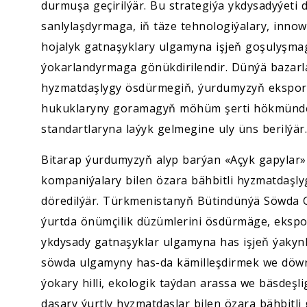
durmuşa geçirilýär. Bu strategiýa ykdysadyýeti
sanlylaşdyrmaga, iň täze tehnologiýalary, inno
hojalyk gatnaşyklary ulgamyna işjeň goşulyşmagy
ýokarlandyrmaga gönükdirilendir. Dünýä bazarla
hyzmatdaşlygy ösdürmegiň, ýurdumyzyň eksport 
hukuklaryny goramagyň möhüm şerti hökmünde 
standartlaryna laýyk gelmegine uly üns berilýär.
Bitarap ýurdumyzyň alyp barýan «Açyk gapylar» 
kompaniýalary bilen özara bähbitli hyzmatdaşly
döredilýär. Türkmenistanyň Bütindünýä Söwda 
ýurtda önümçilik düzümlerini ösdürmäge, ekspo
ykdysady gatnaşyklar ulgamyna has işjeň ýakyn
söwda ulgamyny has-da kämilleşdirmek we döw
ýokary hilli, ekologik taýdan arassa we bäsdeşl
daşary ýurtly hyzmatdaşlar bilen özara bähbit