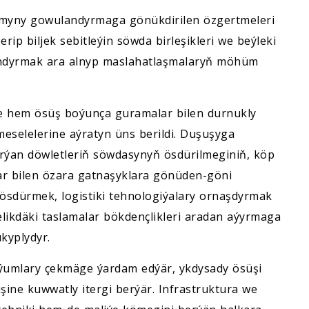
myny gowulandyrmaga gönükdirilen özgertmeleri
p biljek sebitleýin söwda birleşikleri we beýleki
landyrmak ara alnyp maslahatlaşmalaryň möhüm
eýle hem ösüş boýunça guramalar bilen durnukly
eselelerine aýratyn üns berildi. Duşuşyga
rýan döwletleriň söwdasynyň ösdürilmeginiň, köp
r bilen özara gatnaşyklara gönüden-göni
 ösdürmek, logistiki tehnologiýalary ornaşdyrmak
elikdäki taslamalar bökdençlikleri aradan aýyrmaga
kyplydyr.
ýumlary çekmäge ýardam edýär, ykdysady ösüşi
şine kuwwatly itergi berýär. Infrastruktura we