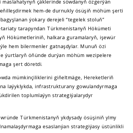
i maslahatynyň çäklerinde söwdanyň özgerýän
eňilleşdirmek hem-de durnukly ösüşiň möhüm şerti
agyşlanan ýokary derejeli “tegelek stoluň”
retariaty tarapyndan Türkmenistanyň Hökümeti
aryň Hökümetleriniň, halkara guramalaryň, işewür
şeýle hem bilermenler gatnaşdylar. Munuň özi
ýle ýurtlaryň öňünde durýan möhüm wezipelere
aga şert döretdi.
wda mümkinçiliklerini giňeltmäge, Hereketleriň
na laýyklykda, infrastrukturany gowulandyrmaga
kdirilen toplumlaýyn strategiýalarydyr
.
öwründe Türkmenistanyň ykdysady ösüşiniň ylmy
lnamalaşdyrmaga esaslanýan strategiýasy üstünlikli