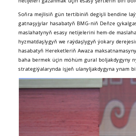
netijeleri gazanmak üçin esasy şertleriň biri bo
Soňra mejlisiň gün tertibiniň degişli bendine la
gatnaşyjylar hasabatyň BMG-niň Deňze çykalga
maslahatynyň esasy netijelerini hem-de maslaha
hyzmatdaşlygyň we raýdaşlygyň ýokary derejesini
hasabatyň Hereketleriň Awaza maksatnamasynyň
baha bermek üçin möhüm gural boljakdygyny nyg
strategiýalarynda işjeň ulanyljakdygyna ynam bil