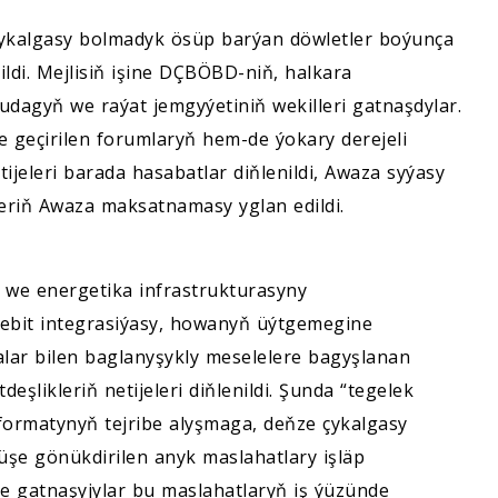
çykalgasy bolmadyk ösüp barýan döwletler boýunça
ildi. Mejlisiň işine DÇBÖBD-niň, halkara
udagyň we raýat jemgyýetiniň wekilleri gatnaşdylar.
geçirilen forumlaryň hem-de ýokary derejeli
ijeleri barada hasabatlar diňlenildi, Awaza syýasy
riň Awaza maksatnamasy yglan edildi.
ag we energetika infrastrukturasyny
bit integrasiýasy, howanyň üýtgemegine
lar bilen baglanyşykly meselelere bagyşlanan
şlikleriň netijeleri diňlenildi. Şunda “tegelek
 formatynyň tejribe alyşmaga, deňze çykalgasy
şe gönükdirilen anyk maslahatlary işläp
se gatnaşyjylar bu maslahatlaryň iş ýüzünde