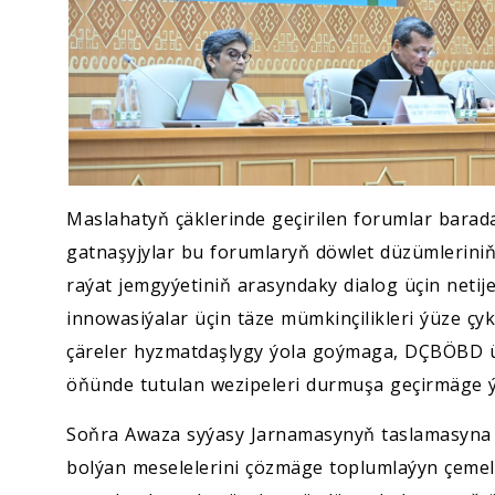
Maslahatyň çäklerinde geçirilen forumlar barada
gatnaşyjylar bu forumlaryň döwlet düzümleriniň
raýat jemgyýetiniň arasyndaky dialog üçin neti
innowasiýalar üçin täze mümkinçilikleri ýüze çy
çäreler hyzmatdaşlygy ýola goýmaga, DÇBÖBD 
öňünde tutulan wezipeleri durmuşa geçirmäge 
Soňra Awaza syýasy Jarnamasynyň taslamasyna
bolýan meselelerini çözmäge toplumlaýyn çemel