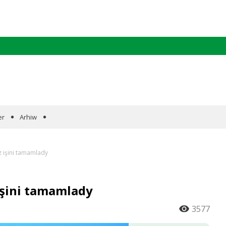
er
Arhiw
z işini tamamlady
işini tamamlady
3577