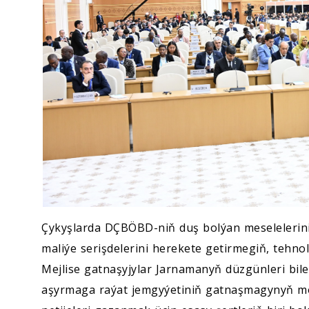
Çykyşlarda DÇBÖBD-niň duş bolýan meselelerin
maliýe serişdelerini herekete getirmegiň, tehno
Mejlise gatnaşyjylar Jarnamanyň düzgünleri bil
aşyrmaga raýat jemgyýetiniň gatnaşmagynyň mö