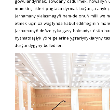
gowulandyrmak, söwdany ösdürmek, howanyň üý
mümkinçilikleri pugtalandyrmak boýunça anyk çä
Jarnamany ylalaşmagyň hem-de onuň milli we hal
etmek üçin öz wagtynda kabul edilmeginiň möhüm
Jarnamanyň deňze çykalgasy bolmadyk ösüp barý
hyzmatdaşlyk ýörelgelerine ygrarlydyklaryny t
durýandygyny bellediler.