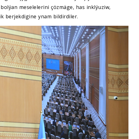
olýan meselelerini çözmäge, has inklýuziw,
 berjekdigine ynam bildirdiler.