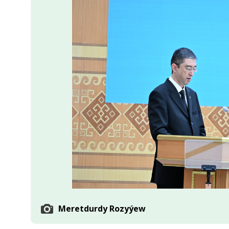
Ykdysadyýet
Jemgyýet
Medeniýet
Ylym
Sport
Meretdurdy Rozyýew