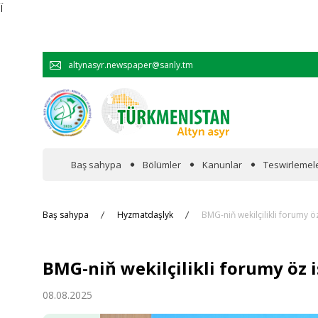
Ï
altynasyr.newspaper@sanly.tm
Baş sahypa
Bölümler
Kanunlar
Teswirlemel
Wakalaryň jümmişinde
Baş sahypa
Hyzmatdaşlyk
BMG-niň wekilçilikli forumy ö
Resmi
BMG-niň wekilçilikli forumy öz 
Hyzmatdaşlyk
08.08.2025