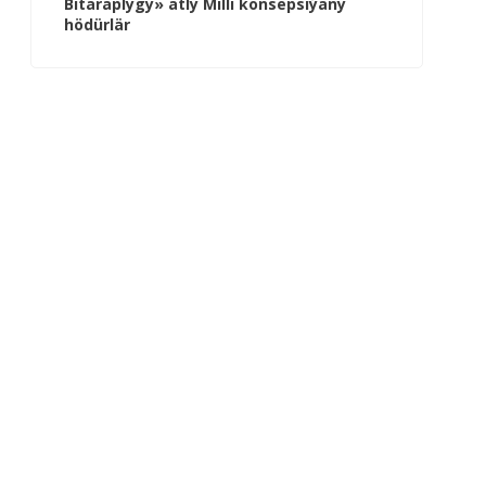
Bitaraplygy» atly Milli konsepsiýany
hödürlär