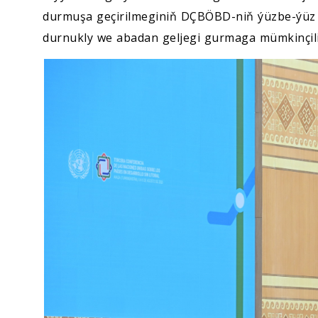
durmuşa geçirilmeginiň DÇBÖBD-niň ýüzbe-ýüz b
durnukly we abadan geljegi gurmaga mümkinçilik