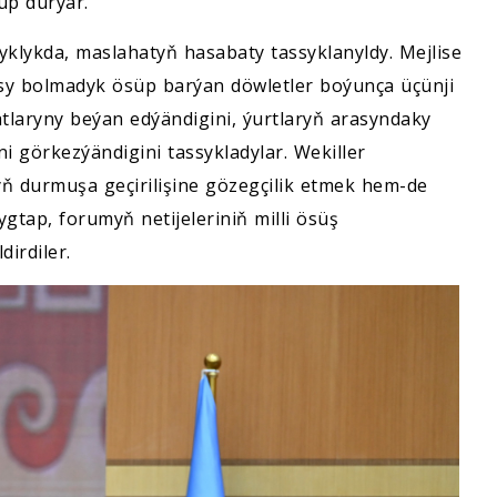
lup durýar.
ýyklykda, maslahatyň hasabaty tassyklanyldy. Mejlise
sy bolmadyk ösüp barýan döwletler boýunça üçünji
tlaryny beýan edýändigini, ýurtlaryň arasyndaky
 görkezýändigini tassykladylar. Wekiller
 durmuşa geçirilişine gözegçilik etmek hem-de
tap, forumyň netijeleriniň milli ösüş
dirdiler.