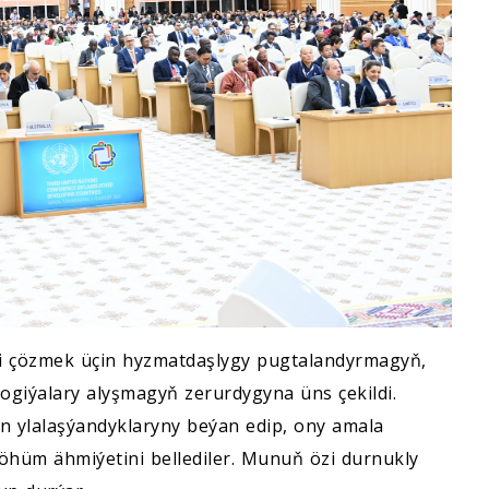
i çözmek üçin hyzmatdaşlygy pugtalandyrmagyň,
logiýalary alyşmagyň zerurdygyna üns çekildi.
en ylalaşýandyklaryny beýan edip, ony amala
hüm ähmiýetini bellediler. Munuň özi durnukly