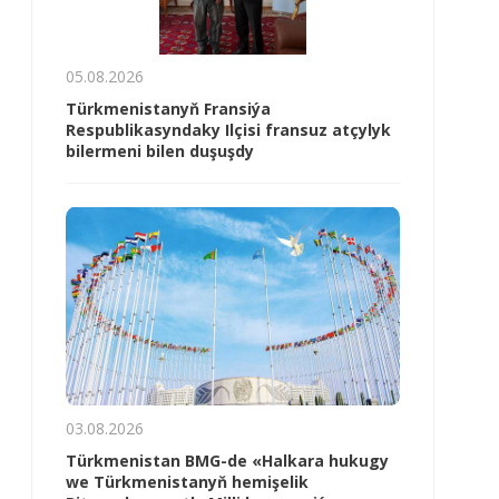
05.08.2026
Türkmenistanyň Fransiýa
Respublikasyndaky Ilçisi fransuz atçylyk
bilermeni bilen duşuşdy
03.08.2026
Türkmenistan BMG-de «Halkara hukugy
we Türkmenistanyň hemişelik