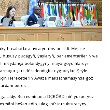
ky hasabatlara aýratyn üns berildi. Mejlise
, hususy pudagyň, ýaşlaryň, parlamentarileriň we
jeli meýdança bolandygyny, maýa goýumlardyr
karmaga şert döredendigini nygtadylar. Şeýle
üçin Hereketleriň Awaza maksatnamasynda göz
ýardam berer.
 garaldy. Bu resminama DÇBÖBD-niň ýüzbe-ýüz
eşmäni beýan edip, ulag infrastrukturasyny