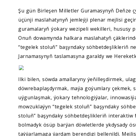
Şu gün Birleşen Milletler Guramasynyň Deňze 
üçünji maslahatynyň jemleýji plenar mejlisi geçir
guramalaryň ýokary wezipeli wekilleri, hususy p
Onuň dowamynda halkara maslahatyň çäklerinde 
“tegelek stoluň” başyndaky söhbetdeşlikleriň net
Jarnamasynyň taslamasyna garaldy we Hereketle
Ilki bilen, söwda amallaryny ýeňilleşdirmek, ul
döwrebaplaşdyrmak, maýa goýumlary çekmek, se
uýgunlaşmak, ýokary tehnologiýalar, innowasiýa
mowzuklaýyn “tegelek stoluň” başyndaky söhbetde
stoluň” başyndaky söhbetdeşlikleriň interaktiw
bolmadyk ösüp barýan döwletlerde ykdysady ösü
taýýarlamaga ýardam berendigi bellenildi. Mejli