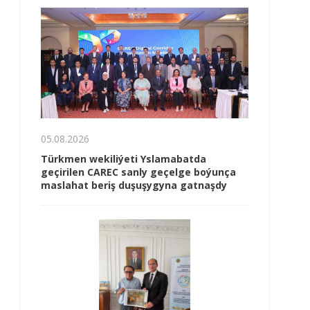
05.08.2026
Türkmen wekiliýeti Yslamabatda
geçirilen CAREC sanly geçelge boýunça
maslahat beriş duşuşygyna gatnaşdy