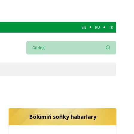
EN
RU
TK
Bölümiň soňky habarlary