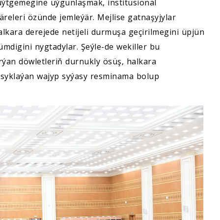
tgemegine uýgunlaşmak, institusional
releri özünde jemleýär. Mejlise gatnaşyjylar
kara derejede netijeli durmuşa geçirilmegini üpjün
digini nygtadylar. Şeýle-de wekiller bu
an döwletleriň durnukly ösüş, halkara
assyklaýan wajyp syýasy resminama bolup