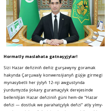
Hormatly maslahata gatnaşyjylar!
Sizi Hazar deňziniň deňiz gurşawyny goramak
hakynda Çarçuwaly konwensiýanyň güýje girmegi
mynasybetli her ýylyň 12-nji awgustynda
ýurdumyzda ýokary guramaçylyk derejesinde
bellenilýän Hazar deňziniň güni hem-de “Hazar
deňzi — dostluk we parahatçylyk deňzi” atly ylmy-