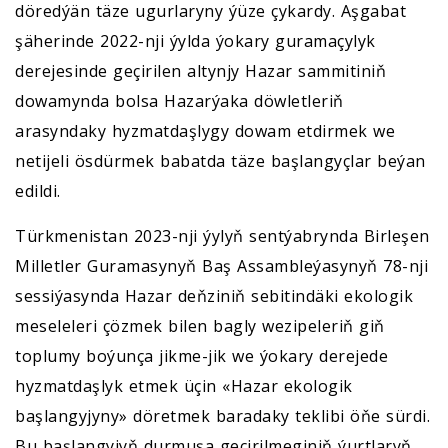
döredýän täze ugurlaryny ýüze çykardy. Aşgabat
şäherinde 2022-nji ýylda ýokary guramaçylyk
derejesinde geçirilen altynjy Hazar sammitiniň
dowamynda bolsa Hazarýaka döwletleriň
arasyndaky hyzmatdaşlygy dowam etdirmek we
netijeli ösdürmek babatda täze başlangyçlar beýan
edildi.
Türkmenistan 2023-nji ýylyň sentýabrynda Birleşen
Milletler Guramasynyň Baş Assambleýasynyň 78-nji
sessiýasynda Hazar deňziniň sebitindäki ekologik
meseleleri çözmek bilen bagly wezipeleriň giň
toplumy boýunça jikme-jik we ýokary derejede
hyzmatdaşlyk etmek üçin «Hazar ekologik
başlangyjyny» döretmek baradaky teklibi öňe sürdi.
Bu başlangyjyň durmuşa geçirilmeginiň ýurtlaryň