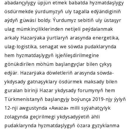
abadançylygy üpjün etmek babatda hyzmatdaşlygy
ösdürmekde ýurdumyzyň uly tagalla edýändiginiň
aýdyň güwäsi boldy. Ýurdumyz sebitiň uly üstaşyr
ulag mümkinçiliklerinden netijeli peýdalanmak
arkaly Hazarýaka ýurtlaryň arasynda energetika,
ulag-logistika, senagat we söwda pudaklarynda
hem hyzmatdaşlygyň işjeňleşdirilmegine
gönükdirilen möhüm başlangyçlar bilen çykyş
edýär. Hazarýaka döwletleriň arasynda söwda-
ykdysady gatnaşyklary ösdürmek maksady bilen
guralan birinji Hazar ykdysady forumynyň hem
Türkmenistanyň başlangyjy boýunça 2019-njy ýylyň
12-nji awgustynda «Awaza» milli syýahatçylyk
zolagynda geçirilmegi ykdysadyýetiň ähli
pudaklarynda hyzmatdaşlygyň özara gyzyklanma