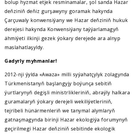
bolup hyzmat etjek resminamalar, şol sanda Hazar
deňziniň deňiz gurşawyny goramak hakynda
Çarçuwaly konwensiýany we Hazar deňziniň hukuk
derejesi hakynda Konwensiýany taýýarlamagyň
ähmiýeti ilkinji gezek ýokary derejede ara alnyp
maslahatlaşyldy.
Gadyrly myhmanlar!
2012-nji ýylda «Awaza» milli syýahatçylyk zolagynda
Türkmenistanyň başlangyjy boýunça sebitiň
ýurtlarynyň degişli ministrlikleriniň, abraýly halkara
guramalaryň ýokary derejeli wekiliýetleriniň,
tejribeli hünärmenleriň we tanymal alymlaryň
gatnaşmagynda birinji Hazar ekologiýa forumynyň
geçirilmegi Hazar deňziniň sebitinde ekologik