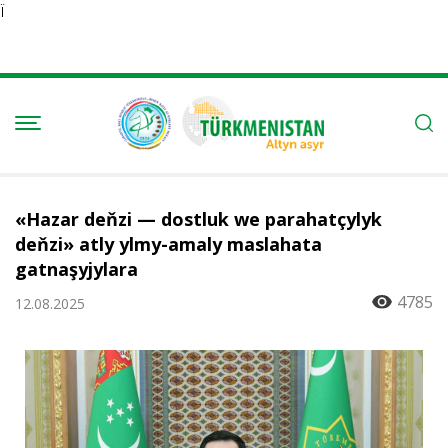
Ï
«Hazar deňzi — dostluk we parahatçylyk
deňzi» atly ylmy-amaly maslahata
gatnaşyjylara
4785
12.08.2025