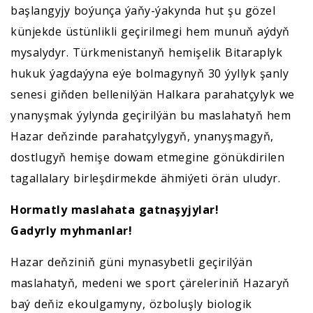
başlangyjy boýunça ýaňy-ýakynda hut şu gözel
künjekde üstünlikli geçirilmegi hem munuň aýdyň
mysalydyr. Türkmenistanyň hemişelik Bitaraplyk
hukuk ýagdaýyna eýe bolmagynyň 30 ýyllyk şanly
senesi giňden bellenilýän Halkara parahatçylyk we
ynanyşmak ýylynda geçirilýän bu maslahatyň hem
Hazar deňzinde parahatçylygyň, ynanyşmagyň,
dostlugyň hemişe dowam etmegine gönükdirilen
tagallalary birleşdirmekde ähmiýeti örän uludyr.
Hormatly maslahata gatnaşyjylar!
Gadyrly myhmanlar!
Hazar deňziniň güni mynasybetli geçirilýän
maslahatyň, medeni we sport çäreleriniň Hazaryň
baý deňiz ekoulgamyny, özboluşly biologik