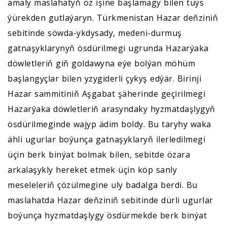
amaly maslahatyň öz işine başlamagy bilen tüýs
ýürekden gutlaýaryn. Türkmenistan Hazar deňziniň
sebitinde söwda-ykdysady, medeni-durmuş
gatnaşyklarynyň ösdürilmegi ugrunda Hazarýaka
döwletleriň giň goldawyna eýe bolýan möhüm
başlangyçlar bilen yzygiderli çykyş edýär. Birinji
Hazar sammitiniň Aşgabat şäherinde geçirilmegi
Hazarýaka döwletleriň arasyndaky hyzmatdaşlygyň
ösdürilmeginde wajyp ädim boldy. Bu taryhy waka
ähli ugurlar boýunça gatnaşyklaryň ilerledilmegi
üçin berk binýat bolmak bilen, sebitde özara
arkalaşykly hereket etmek üçin köp sanly
meseleleriň çözülmegine uly badalga berdi. Bu
maslahatda Hazar deňziniň sebitinde dürli ugurlar
boýunça hyzmatdaşlygy ösdürmekde berk binýat