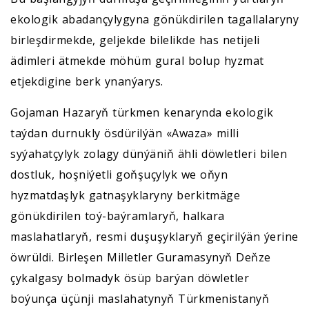
ekologik abadançylygyna gönükdirilen tagallalaryny
birleşdirmekde, geljekde bilelikde has netijeli
ädimleri ätmekde möhüm gural bolup hyzmat
etjekdigine berk ynanýarys.
Gojaman Hazaryň türkmen kenarynda ekologik
taýdan durnukly ösdürilýän «Awaza» milli
syýahatçylyk zolagy dünýäniň ähli döwletleri bilen
dostluk, hoşniýetli goňşuçylyk we oňyn
hyzmatdaşlyk gatnaşyklaryny berkitmäge
gönükdirilen toý-baýramlaryň, halkara
maslahatlaryň, resmi duşuşyklaryň geçirilýän ýerine
öwrüldi. Birleşen Milletler Guramasynyň Deňze
çykalgasy bolmadyk ösüp barýan döwletler
boýunça üçünji maslahatynyň Türkmenistanyň