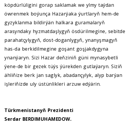
köpdürlüligini gorap saklamak we ylmy taýdan
öwrenmek boýunça Hazarýaka ýurtlaryň hem-de
gyzyklanma bildirýän halkara guramalaryň
arasyndaky hyzmatdaşlygyň ösdürilmegine, sebitde
parahatçylygyň, dost-doganlygyň, ynanyşmagyň
has-da berkidilmegine goşant goşjakdygyna
ynanýaryn. Sizi Hazar deňziniň güni mynasybetli
ýene-de bir gezek tüýs ýürekden gutlaýaryn. Siziň
ähliňize berk jan saglyk, abadançylyk, alyp barýan
işleriňizde uly üstünlikleri arzuw edýärin.
Türkmenistanyň Prezidenti
Serdar BERDIMUHAMEDOW.