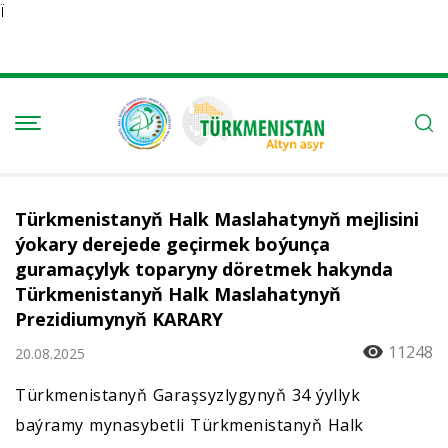
Ï
Türkmenistanyň Halk Maslahatynyň mejlisini
ýokary derejede geçirmek boýunça
guramaçylyk toparyny döretmek hakynda
Türkmenistanyň Halk Maslahatynyň
Prezidiumynyň KARARY
11248
20.08.2025
Türkmenistanyň Garaşsyzlygynyň 34 ýyllyk
baýramy mynasybetli Türkmenistanyň Halk