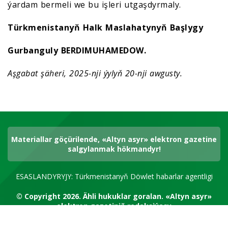
ýardam bermeli we bu işleri utgaşdyrmaly.
Türkmenistanyň Halk Maslahatynyň Başlygy
Gurbanguly BERDIMUHAMEDOW.
Aşgabat şäheri, 2025-nji ýylyň 20-nji awgusty.
Materiallar göçürilende, «Altyn asyr» elektron gazetine
salgylanmak hökmandyr!
ESASLANDYRYJY: Türkmenistanyň Döwlet habarlar agentligi
© Copyright 2026.
Ähli hukuklar goralan.
«Altyn asyr»
elektron gazetiniň redaksiýasy
RSS kanal