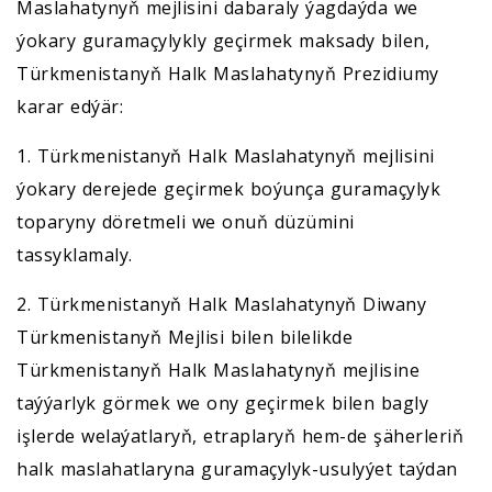
Maslahatynyň mejlisini dabaraly ýagdaýda we
ýokary guramaçylykly geçirmek maksady bilen,
Türkmenistanyň Halk Maslahatynyň Prezidiumy
karar edýär:
1. Türkmenistanyň Halk Maslahatynyň mejlisini
ýokary derejede geçirmek boýunça guramaçylyk
toparyny döretmeli we onuň düzümini
tassyklamaly.
2. Türkmenistanyň Halk Maslahatynyň Diwany
Türkmenistanyň Mejlisi bilen bilelikde
Türkmenistanyň Halk Maslahatynyň mejlisine
taýýarlyk görmek we ony geçirmek bilen bagly
işlerde welaýatlaryň, etraplaryň hem-de şäherleriň
halk maslahatlaryna guramaçylyk-usulyýet taýdan