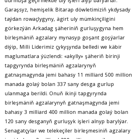
durmuşa geçirmekde uly işleri alyp barýarlar.
Garaşsyz, hemişelik Bitarap döwletimiziň ykdysady
taýdan rowaçlygyny, ägirt uly mümkinçiligini
görkezýän Arkadag şäheriniň gurluşygyna hem
birleşmäniň agzalary mynasyp goşant goşýarlar
diýip, Milli Liderimiz çykyşynda belledi we käbir
maglumatlara ýüzlendi: «akylly» şäheriň birinji
tapgyrynda birleşmäniň agzalarynyň
gatnaşmagynda jemi bahasy 11 milliard 500 million
manada golaý bolan 337 sany desga gurlup
ulanmaga berildi. Onuň ikinji tapgyrynda
birleşmäniň agzalarynyň gatnaşmagynda jemi
bahasy 3 milliard 400 million manada golaý bolan
120 sany desganyň gurluşyk işleri alnyp barylýar.
Senagatçylar we telekeçiler birleşmesiniň agzalary