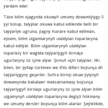
ýardam eder.
Täze bilim ojagynda okuwyň umumy dowamlylygy 5
ýyl bolup, talyplar okuwa kabul edilende belli bir
taýýarlyk ugruna, ýagny hünäre kabul edilmän,
eýsem, bilim ulgamlarynyň ulaldylan toparlaryna
kabul edilýär. Bilim ulgamlarynyň ulaldylan
toparlary bir wagtda taýýarlygyň birnäçe
ugurlaryny öz içine alýar. Şonuň üçin talyplar, ilki
bilen, bir ýyllap türkmen we iňlis dilleri boýunça dil
taýýarlygyny geçerler. Soňra birinji okuw ýylynyň
dowamynda bakalawr maksatnamasy boýunça
taýýarlygyň birnäçe ugurlaryny öz içine alýan bilim
ulgamynyň ulaldylan toparlaryna degişli hökmany
we umumy dersler boýunça bilim alarlar. Şeýlelikde,