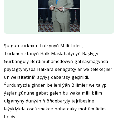
Şu gün türkmen halkynyň Milli Lideri,
Türkmenistanyň Halk Maslahatynyň Başlygy
Gurbanguly Berdimuhamedowyň gatnaşmagynda
paýtagtymyzda Halkara senagatçylar we telekeçiler
uniwersitetiniň açylyş dabarasy geçirildi.
Ýurdumyzda giňden bellenilýän Bilimler we talyp
ýaşlar gününe gabat gelen bu waka milli bilim
ulgamyny dünýäniň öňdebaryjy tejribesine
laýyklykda ösdürmekde nobatdaky möhüm ädim
boldy.