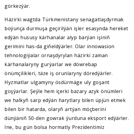
görkezýär.
Häzirki wagtda Türkmenistany senagatlaşdyrmak
boýunça durmuşa geçirilýän işler esasynda hereket
edýän hususy kärhanalar alyp barýan işiniň
gerimini has-da giňeldýärler. Olar innowasion
tehnologiýalar ornaşdyrylan häzirki zaman
kärhanalaryny gurýarlar we döwrebap
önümçilikleri, täze iş orunlaryny döredýärler.
Hyzmatlar ulgamyny ösdürmäge uly goşant
goşýarlar. Şeýle hem içerki bazary azyk önümleri
we halkyň sarp edýän harytlary bilen üpjün etmek
bilen bir hatarda, olaryň artýan möçberini
dünýäniň 50-den gowrak ýurduna eksport edýärler.
Ine, bu gün bolsa hormatly Prezidentimiz