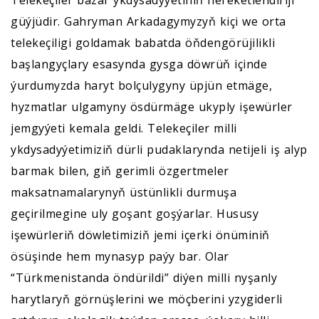
Telekeçiler bazar ykdysadyýetiniň hereketlendiriji
güýjüdir. Gahryman Arkadagymyzyň kiçi we orta
telekeçiligi goldamak babatda öňdengörüjilikli
başlangyçlary esasynda gysga döwrüň içinde
ýurdumyzda haryt bolçulygyny üpjün etmäge,
hyzmatlar ulgamyny ösdürmäge ukyply işewürler
jemgyýeti kemala geldi. Telekeçiler milli
ykdysadyýetimiziň dürli pudaklarynda netijeli iş alyp
barmak bilen, giň gerimli özgertmeler
maksatnamalarynyň üstünlikli durmuşa
geçirilmegine uly goşant goşýarlar. Hususy
işewürleriň döwletimiziň jemi içerki önüminiň
ösüşinde hem mynasyp paýy bar. Olar
“Türkmenistanda öndürildi” diýen milli nyşanly
harytlaryň görnüşlerini we möçberini yzygiderli