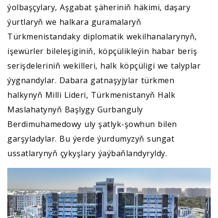
ýolbaşçylary, Aşgabat şäheriniň häkimi, daşary
ýurtlaryň we halkara guramalaryň
Türkmenistandaky diplomatik wekilhanalarynyň,
işewürler bileleşiginiň, köpçülikleýin habar beriş
serişdeleriniň wekilleri, halk köpçüligi we talyplar
ýygnandylar. Dabara gatnaşyjylar türkmen
halkynyň Milli Lideri, Türkmenistanyň Halk
Maslahatynyň Başlygy Gurbanguly
Berdimuhamedowy uly şatlyk-şowhun bilen
garşyladylar. Bu ýerde ýurdumyzyň sungat
ussatlarynyň çykyşlary ýaýbaňlandyryldy.