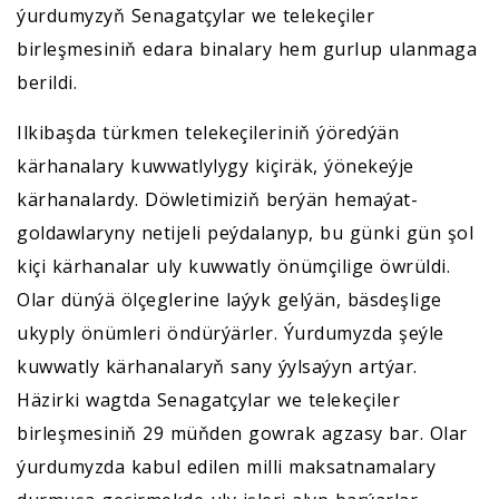
ýurdumyzyň Senagatçylar we telekeçiler
birleşmesiniň edara binalary hem gurlup ulanmaga
berildi.
Ilkibaşda türkmen telekeçileriniň ýöredýän
kärhanalary kuwwatlylygy kiçiräk, ýönekeýje
kärhanalardy. Döwletimiziň berýän hemaýat-
goldawlaryny netijeli peýdalanyp, bu günki gün şol
kiçi kärhanalar uly kuwwatly önümçilige öwrüldi.
Olar dünýä ölçeglerine laýyk gelýän, bäsdeşlige
ukyply önümleri öndürýärler. Ýurdumyzda şeýle
kuwwatly kärhanalaryň sany ýylsaýyn artýar.
Häzirki wagtda Senagatçylar we telekeçiler
birleşmesiniň 29 müňden gowrak agzasy bar. Olar
ýurdumyzda kabul edilen milli maksatnamalary