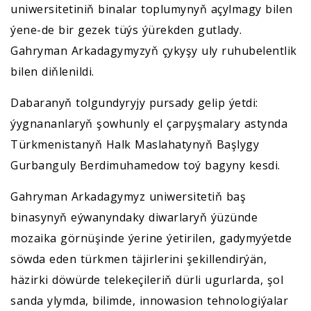
uniwersitetiniň binalar toplumynyň açylmagy bilen
ýene-de bir gezek tüýs ýürekden gutlady.
Gahryman Arkadagymyzyň çykyşy uly ruhubelentlik
bilen diňlenildi.
Dabaranyň tolgundyryjy pursady gelip ýetdi:
ýygnananlaryň şowhunly el çarpyşmalary astynda
Türkmenistanyň Halk Maslahatynyň Başlygy
Gurbanguly Berdimuhamedow toý bagyny kesdi.
Gahryman Arkadagymyz uniwersitetiň baş
binasynyň eýwanyndaky diwarlaryň ýüzünde
mozaika görnüşinde ýerine ýetirilen, gadymyýetde
söwda eden türkmen täjirlerini şekillendirýän,
häzirki döwürde telekeçileriň dürli ugurlarda, şol
sanda ylymda, bilimde, innowasion tehnologiýalar