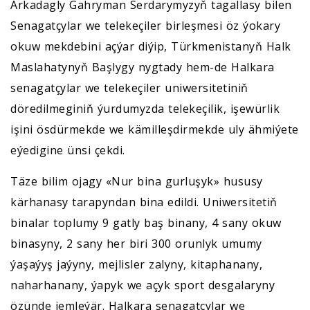
Arkadagly Gahryman Serdarymyzyň tagallasy bilen
Senagatçylar we telekeçiler birleşmesi öz ýokary
okuw mekdebini açýar diýip, Türkmenistanyň Halk
Maslahatynyň Başlygy nygtady hem-de Halkara
senagatçylar we telekeçiler uniwersitetiniň
döredilmeginiň ýurdumyzda telekeçilik, işewürlik
işini ösdürmekde we kämilleşdirmekde uly ähmiýete
eýedigine ünsi çekdi.
Täze bilim ojagy «Nur bina gurluşyk» hususy
kärhanasy tarapyndan bina edildi. Uniwersitetiň
binalar toplumy 9 gatly baş binany, 4 sany okuw
binasyny, 2 sany her biri 300 orunlyk umumy
ýaşaýyş jaýyny, mejlisler zalyny, kitaphanany,
naharhanany, ýapyk we açyk sport desgalaryny
özünde jemleýär. Halkara senagatçylar we