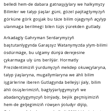
belledi hem-de dabara gatnaşyjylary we halkymyzy
Bilimler we talyp ýaşlar güni, gözel paýtagtymyzyň
görküne görk goşjak bu täze bilim ojagynyň açylyp
ulanmaga berilmegi bilen tüýs ýürekden gutlady.
Arkadagly Gahryman Serdarymyzyň
baştutanlygynda Garaşsyz Watanymyzda ylym-bilimi
ösdürmäge, bu ulgamy dünýä derejesine
çykarmaga uly üns berilýär. Hormatly
Prezidentimiziň ýurdumyzyň mekdep okuwçylaryna,
talyp ýaşlaryna, mugallymlaryna we ähli bilim
işgärlerine iberen Gutlagynda belleýşi ýaly, bilim
ähli ösüşlerimiziň, bagtyýarlygymyzyň we
abadançylygymyzyň binýady, beýik geçmişimiziň
hem-de geljegimiziň röwşen ýoludyr diýip,