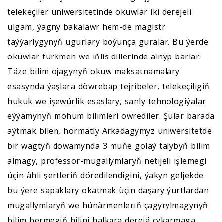
telekeçiler uniwersitetinde okuwlar iki derejeli
ulgam, ýagny bakalawr hem-de magistr
taýýarlygynyň ugurlary boýunça guralar. Bu ýerde
okuwlar türkmen we iňlis dillerinde alnyp barlar.
Täze bilim ojagynyň okuw maksatnamalary
esasynda ýaşlara döwrebap tejribeler, telekeçiligiň
hukuk we işewürlik esaslary, sanly tehnologiýalar
eýýamynyň möhüm bilimleri öwrediler. Şular barada
aýtmak bilen, hormatly Arkadagymyz uniwersitetde
bir wagtyň dowamynda 3 müňe golaý talybyň bilim
almagy, professor-mugallymlaryň netijeli işlemegi
üçin ähli şertleriň döredilendigini, ýakyn geljekde
bu ýere sapaklary okatmak üçin daşary ýurtlardan
mugallymlaryň we hünärmenleriň çagyrylmagynyň
bilim bermegiň hilini halkara derejä çykarmaga