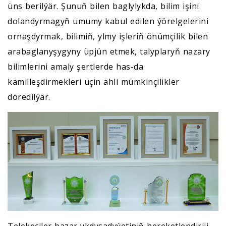
üns berilýär. Şunuň bilen baglylykda, bilim işini
dolandyrmagyň umumy kabul edilen ýörelgelerini
ornaşdyrmak, bilimiň, ylmy işleriň önümçilik bilen
arabaglanyşygyny üpjün etmek, talyplaryň nazary
bilimlerini amaly şertlerde has-da
kämilleşdirmekleri üçin ähli mümkinçilikler
döredilýär.