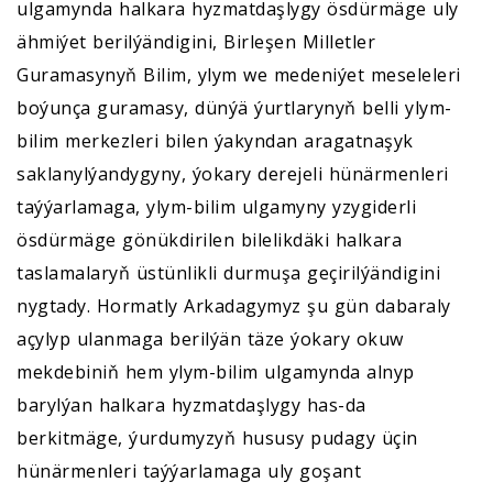
ulgamynda halkara hyzmatdaşlygy ösdürmäge uly
ähmiýet berilýändigini, Birleşen Milletler
Guramasynyň Bilim, ylym we medeniýet meseleleri
boýunça guramasy, dünýä ýurtlarynyň belli ylym-
bilim merkezleri bilen ýakyndan aragatnaşyk
saklanylýandygyny, ýokary derejeli hünärmenleri
taýýarlamaga, ylym-bilim ulgamyny yzygiderli
ösdürmäge gönükdirilen bilelikdäki halkara
taslamalaryň üstünlikli durmuşa geçirilýändigini
nygtady. Hormatly Arkadagymyz şu gün dabaraly
açylyp ulanmaga berilýän täze ýokary okuw
mekdebiniň hem ylym-bilim ulgamynda alnyp
barylýan halkara hyzmatdaşlygy has-da
berkitmäge, ýurdumyzyň hususy pudagy üçin
hünärmenleri taýýarlamaga uly goşant