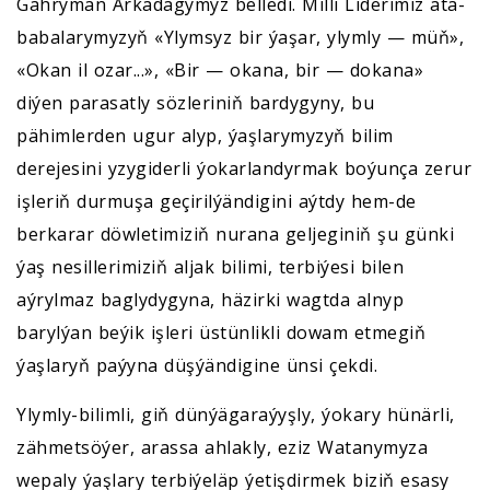
Gahryman Arkadagymyz belledi. Milli Liderimiz ata-
babalarymyzyň «Ylymsyz bir ýaşar, ylymly — müň»,
«Okan il ozar...», «Bir — okana, bir — dokana»
diýen parasatly sözleriniň bardygyny, bu
pähimlerden ugur alyp, ýaşlarymyzyň bilim
derejesini yzygiderli ýokarlandyrmak boýunça zerur
işleriň durmuşa geçirilýändigini aýtdy hem-de
berkarar döwletimiziň nurana geljeginiň şu günki
ýaş nesillerimiziň aljak bilimi, terbiýesi bilen
aýrylmaz baglydygyna, häzirki wagtda alnyp
barylýan beýik işleri üstünlikli dowam etmegiň
ýaşlaryň paýyna düşýändigine ünsi çekdi.
Ylymly-bilimli, giň dünýägaraýyşly, ýokary hünärli,
zähmetsöýer, arassa ahlakly, eziz Watanymyza
wepaly ýaşlary terbiýeläp ýetişdirmek biziň esasy