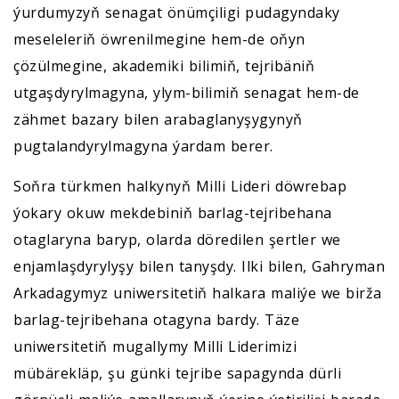
ýurdumyzyň senagat önümçiligi pudagyndaky
meseleleriň öwrenilmegine hem-de oňyn
çözülmegine, akademiki bilimiň, tejribäniň
utgaşdyrylmagyna, ylym-bilimiň senagat hem-de
zähmet bazary bilen arabaglanyşygynyň
pugtalandyrylmagyna ýardam berer.
Soňra türkmen halkynyň Milli Lideri döwrebap
ýokary okuw mekdebiniň barlag-tejribehana
otaglaryna baryp, olarda döredilen şertler we
enjamlaşdyrylyşy bilen tanyşdy. Ilki bilen, Gahryman
Arkadagymyz uniwersitetiň halkara maliýe we birža
barlag-tejribehana otagyna bardy. Täze
uniwersitetiň mugallymy Milli Liderimizi
mübärekläp, şu günki tejribe sapagynda dürli