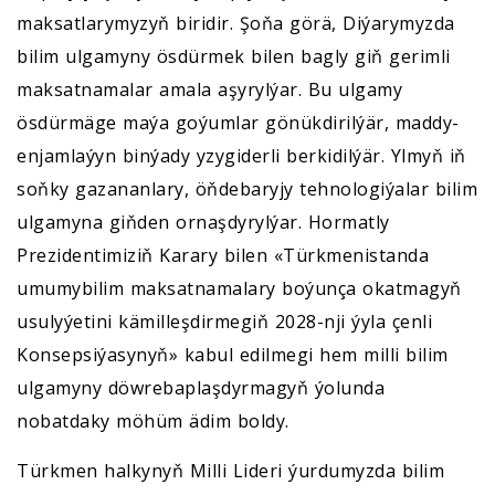
maksatlarymyzyň biridir. Şoňa görä, Diýarymyzda
bilim ulgamyny ösdürmek bilen bagly giň gerimli
maksatnamalar amala aşyrylýar. Bu ulgamy
ösdürmäge maýa goýumlar gönükdirilýär, maddy-
enjamlaýyn binýady yzygiderli berkidilýär. Ylmyň iň
soňky gazananlary, öňdebaryjy tehnologiýalar bilim
ulgamyna giňden ornaşdyrylýar. Hormatly
Prezidentimiziň Karary bilen «Türkmenistanda
umumybilim maksatnamalary boýunça okatmagyň
usulyýetini kämilleşdirmegiň 2028-nji ýyla çenli
Konsepsiýasynyň» kabul edilmegi hem milli bilim
ulgamyny döwrebaplaşdyrmagyň ýolunda
nobatdaky möhüm ädim boldy.
Türkmen halkynyň Milli Lideri ýurdumyzda bilim