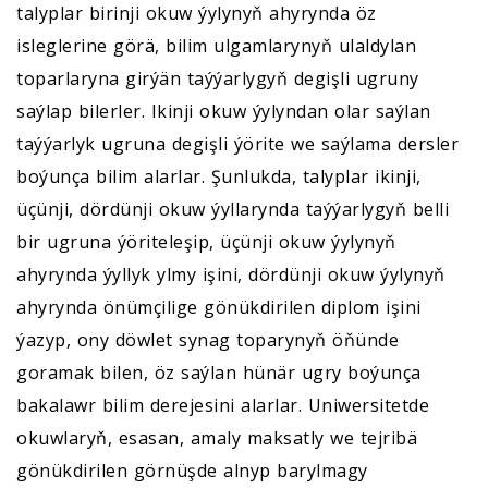
talyplar birinji okuw ýylynyň ahyrynda öz
isleglerine görä, bilim ulgamlarynyň ulaldylan
toparlaryna girýän taýýarlygyň degişli ugruny
saýlap bilerler. Ikinji okuw ýylyndan olar saýlan
taýýarlyk ugruna degişli ýörite we saýlama dersler
boýunça bilim alarlar. Şunlukda, talyplar ikinji,
üçünji, dördünji okuw ýyllarynda taýýarlygyň belli
bir ugruna ýöriteleşip, üçünji okuw ýylynyň
ahyrynda ýyllyk ylmy işini, dördünji okuw ýylynyň
ahyrynda önümçilige gönükdirilen diplom işini
ýazyp, ony döwlet synag toparynyň öňünde
goramak bilen, öz saýlan hünär ugry boýunça
bakalawr bilim derejesini alarlar. Uniwersitetde
okuwlaryň, esasan, amaly maksatly we tejribä
gönükdirilen görnüşde alnyp barylmagy