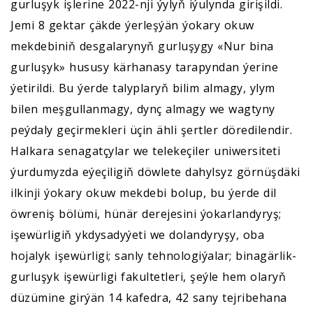
gurluşyk işlerine 2022-nji ýylyň iýulynda girişildi.
Jemi 8 gektar çäkde ýerleşýän ýokary okuw
mekdebiniň desgalarynyň gurluşygy «Nur bina
gurluşyk» hususy kärhanasy tarapyndan ýerine
ýetirildi. Bu ýerde talyplaryň bilim almagy, ylym
bilen meşgullanmagy, dynç almagy we wagtyny
peýdaly geçirmekleri üçin ähli şertler döredilendir.
Halkara senagatçylar we telekeçiler uniwersiteti
ýurdumyzda eýeçiligiň döwlete dahylsyz görnüşdäki
ilkinji ýokary okuw mekdebi bolup, bu ýerde dil
öwreniş bölümi, hünär derejesini ýokarlandyryş;
işewürligiň ykdysadyýeti we dolandyryşy, oba
hojalyk işewürligi; sanly tehnologiýalar; binagärlik-
gurluşyk işewürligi fakultetleri, şeýle hem olaryň
düzümine girýän 14 kafedra, 42 sany tejribehana