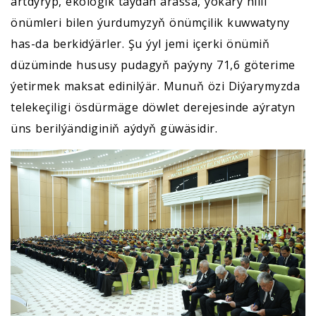
artdyryp, ekologik taýdan arassa, ýokary hilli
önümleri bilen ýurdumyzyň önümçilik kuwwatyny
has-da berkidýärler. Şu ýyl jemi içerki önümiň
düzüminde hususy pudagyň paýyny 71,6 göterime
ýetirmek maksat edinilýär. Munuň özi Diýarymyzda
telekeçiligi ösdürmäge döwlet derejesinde aýratyn
üns berilýändiginiň aýdyň güwäsidir.