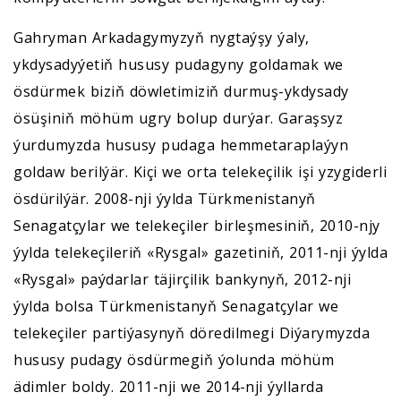
Gahryman Arkadagymyzyň nygtaýşy ýaly,
ykdysadyýetiň hususy pudagyny goldamak we
ösdürmek biziň döwletimiziň durmuş-ykdysady
ösüşiniň möhüm ugry bolup durýar. Garaşsyz
ýurdumyzda hususy pudaga hemmetaraplaýyn
goldaw berilýär. Kiçi we orta telekeçilik işi yzygiderli
ösdürilýär. 2008-nji ýylda Türkmenistanyň
Senagatçylar we telekeçiler birleşmesiniň, 2010-njy
ýylda telekeçileriň «Rysgal» gazetiniň, 2011-nji ýylda
«Rysgal» paýdarlar täjirçilik bankynyň, 2012-nji
ýylda bolsa Türkmenistanyň Senagatçylar we
telekeçiler partiýasynyň döredilmegi Diýarymyzda
hususy pudagy ösdürmegiň ýolunda möhüm
ädimler boldy. 2011-nji we 2014-nji ýyllarda