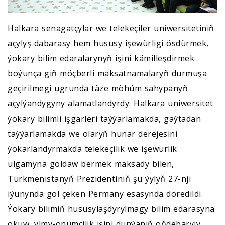
Halkara senagatçylar we telekeçiler uniwersitetiniň
açylyş dabarasy hem hususy işewürligi ösdürmek,
ýokary bilim edaralarynyň işini kämilleşdirmek
boýunça giň möçberli maksatnamalaryň durmuşa
geçirilmegi ugrunda täze möhüm sahypanyň
açylýandygyny alamatlandyrdy. Halkara uniwersitet
ýokary bilimli işgärleri taýýarlamakda, gaýtadan
taýýarlamakda we olaryň hünär derejesini
ýokarlandyrmakda telekeçilik we işewürlik
ulgamyna goldaw bermek maksady bilen,
Türkmenistanyň Prezidentiniň şu ýylyň 27-nji
iýunynda gol çeken Permany esasynda döredildi.
Ýokary bilimiň hususylaşdyrylmagy bilim edarasyna
okuw, ylmy-önümçilik işini dünýäniň öňdebaryjy