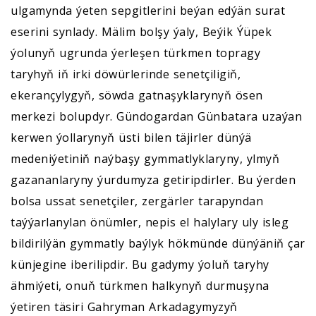
ulgamynda ýeten sepgitlerini beýan edýän surat
eserini synlady. Mälim bolşy ýaly, Beýik Ýüpek
ýolunyň ugrunda ýerleşen türkmen topragy
taryhyň iň irki döwürlerinde senetçiligiň,
ekerançylygyň, söwda gatnaşyklarynyň ösen
merkezi bolupdyr. Gündogardan Günbatara uzaýan
kerwen ýollarynyň üsti bilen täjirler dünýä
medeniýetiniň naýbaşy gymmatlyklaryny, ylmyň
gazananlaryny ýurdumyza getiripdirler. Bu ýerden
bolsa ussat senetçiler, zergärler tarapyndan
taýýarlanylan önümler, nepis el halylary uly isleg
bildirilýän gymmatly baýlyk hökmünde dünýäniň çar
künjegine iberilipdir. Bu gadymy ýoluň taryhy
ähmiýeti, onuň türkmen halkynyň durmuşyna
ýetiren täsiri Gahryman Arkadagymyzyň