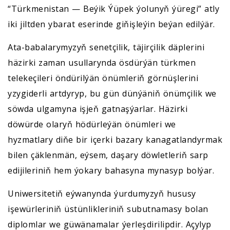
“Türkmenistan — Beýik Ýüpek ýolunyň ýüregi” atly
iki jiltden ybarat eserinde giňişleýin beýan edilýär.
Ata-babalarymyzyň senetçilik, täjirçilik däplerini
häzirki zaman usullarynda ösdürýän türkmen
telekeçileri öndürilýän önümleriň görnüşlerini
yzygiderli artdyryp, bu gün dünýäniň önümçilik we
söwda ulgamyna işjeň gatnaşýarlar. Häzirki
döwürde olaryň hödürleýän önümleri we
hyzmatlary diňe bir içerki bazary kanagatlandyrmak
bilen çäklenmän, eýsem, daşary döwletleriň sarp
edijileriniň hem ýokary bahasyna mynasyp bolýar.
Uniwersitetiň eýwanynda ýurdumyzyň hususy
işewürleriniň üstünlikleriniň subutnamasy bolan
diplomlar we güwänamalar ýerleşdirilipdir. Açylyp