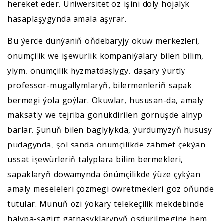
hereket eder. Uniwersitet öz işini doly hojalyk
hasaplaşygynda amala aşyrar.
Bu ýerde dünýäniň öňdebaryjy okuw merkezleri,
önümçilik we işewürlik kompaniýalary bilen bilim,
ylym, önümçilik hyzmatdaşlygy, daşary ýurtly
professor-mugallymlaryň, bilermenleriň sapak
bermegi ýola goýlar. Okuwlar, hususan-da, amaly
maksatly we tejribä gönükdirilen görnüşde alnyp
barlar. Şunuň bilen baglylykda, ýurdumyzyň hususy
pudagynda, şol sanda önümçilikde zähmet çekýän
ussat işewürleriň talyplara bilim bermekleri,
sapaklaryň dowamynda önümçilikde ýüze çykýan
amaly meseleleri çözmegi öwretmekleri göz öňünde
tutular. Munuň özi ýokary telekeçilik mekdebinde
halypa-şägirt gatnaşyklarynyň ösdürilmegine hem