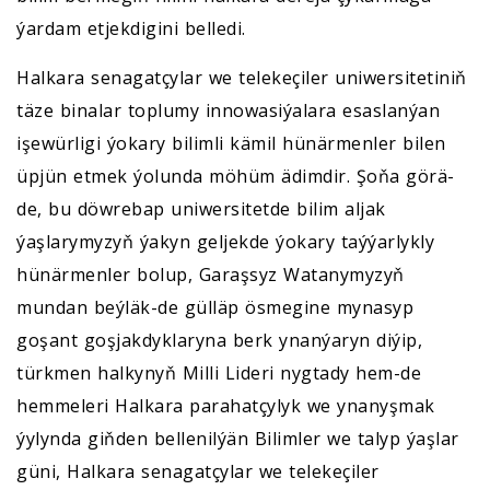
ýardam etjekdigini belledi.
Halkara senagatçylar we telekeçiler uniwersitetiniň
täze binalar toplumy innowasiýalara esaslanýan
işewürligi ýokary bilimli kämil hünärmenler bilen
üpjün etmek ýolunda möhüm ädimdir. Şoňa görä-
de, bu döwrebap uniwersitetde bilim aljak
ýaşlarymyzyň ýakyn geljekde ýokary taýýarlykly
hünärmenler bolup, Garaşsyz Watanymyzyň
mundan beýläk-de gülläp ösmegine mynasyp
goşant goşjakdyklaryna berk ynanýaryn diýip,
türkmen halkynyň Milli Lideri nygtady hem-de
hemmeleri Halkara parahatçylyk we ynanyşmak
ýylynda giňden bellenilýän Bilimler we talyp ýaşlar
güni, Halkara senagatçylar we telekeçiler