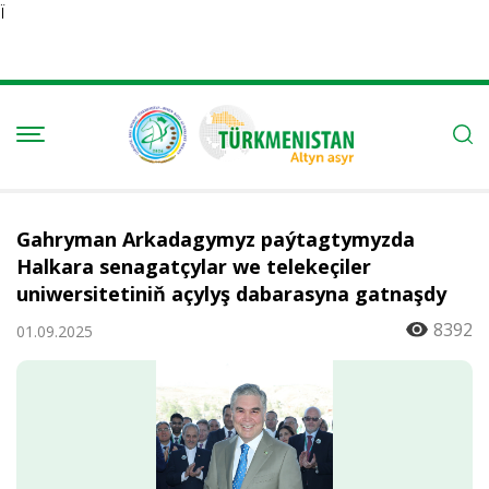
Ï
Gahryman Arkadagymyz paýtagtymyzda
Halkara senagatçylar we telekeçiler
uniwersitetiniň açylyş dabarasyna gatnaşdy
8392
01.09.2025