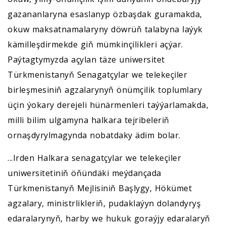
gazananlaryna esaslanyp özbaşdak guramakda,
okuw maksatnamalaryny döwrüň talabyna laýyk
kämilleşdirmekde giň mümkinçilikleri açýar.
Paýtagtymyzda açylan täze uniwersitet
Türkmenistanyň Senagatçylar we telekeçiler
birleşmesiniň agzalarynyň önümçilik toplumlary
üçin ýokary derejeli hünärmenleri taýýarlamakda,
milli bilim ulgamyna halkara tejribeleriň
ornaşdyrylmagynda nobatdaky ädim bolar.
...Irden Halkara senagatçylar we telekeçiler
uniwersitetiniň öňündäki meýdançada
Türkmenistanyň Mejlisiniň Başlygy, Hökümet
agzalary, ministrlikleriň, pudaklaýyn dolandyryş
edaralarynyň, harby we hukuk goraýjy edaralaryň