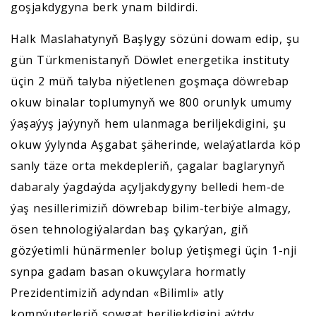
goşjakdygyna berk ynam bildirdi.
Halk Maslahatynyň Başlygy sözüni dowam edip, şu
gün Türkmenistanyň Döwlet energetika instituty
üçin 2 müň talyba niýetlenen goşmaça döwrebap
okuw binalar toplumynyň we 800 orunlyk umumy
ýaşaýyş jaýynyň hem ulanmaga beriljekdigini, şu
okuw ýylynda Aşgabat şäherinde, welaýatlarda köp
sanly täze orta mekdepleriň, çagalar baglarynyň
dabaraly ýagdaýda açyljakdygyny belledi hem-de
ýaş nesillerimiziň döwrebap bilim-terbiýe almagy,
ösen tehnologiýalardan baş çykarýan, giň
gözýetimli hünärmenler bolup ýetişmegi üçin 1-nji
synpa gadam basan okuwçylara hormatly
Prezidentimiziň adyndan «Bilimli» atly
kompýuterleriň sowgat beriljekdigini aýtdy.