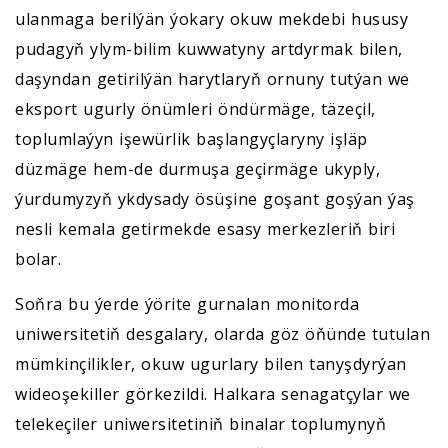
ulanmaga berilýän ýokary okuw mekdebi hususy
pudagyň ylym-bilim kuwwatyny artdyrmak bilen,
daşyndan getirilýän harytlaryň ornuny tutýan we
eksport ugurly önümleri öndürmäge, täzeçil,
toplumlaýyn işewürlik başlangyçlaryny işläp
düzmäge hem-de durmuşa geçirmäge ukyply,
ýurdumyzyň ykdysady ösüşine goşant goşýan ýaş
nesli kemala getirmekde esasy merkezleriň biri
bolar.
Soňra bu ýerde ýörite gurnalan monitorda
uniwersitetiň desgalary, olarda göz öňünde tutulan
mümkinçilikler, okuw ugurlary bilen tanyşdyrýan
wideoşekiller görkezildi. Halkara senagatçylar we
telekeçiler uniwersitetiniň binalar toplumynyň