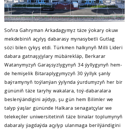
Soňra Gahryman Arkadagymyz täze ýokary okuw
mekdebiniň açylyş dabarasy mynasybetli Gutlag
sözi bilen çykyş etdi. Türkmen halkynyň Milli Lideri
dabara gatnaşyjylary mübärekläp, Berkarar
Watanymyzyň Garaşsyzlygynyň 34 ýyllygynyň hem-
de hemişelik Bitaraplygymyzyň 30 ýyllyk şanly
baýramynyň toýlanýan ýylynda ýurdumyzyň her bir
gününiň täze taryhy wakalara, toý-dabaralara
beslenýändigini aýdyp, şu gün hem Bilimler we
talyp ýaşlar gününde Halkara senagatçylar we
telekeçiler uniwersitetiniň täze binalar toplumynyň
dabaraly ýagdaýda açylyp ulanmaga berilýändigini