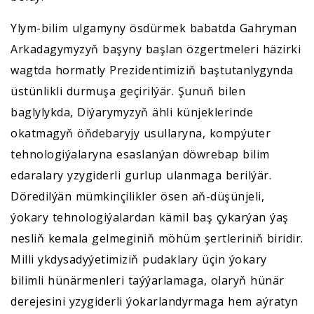
Ylym-bilim ulgamyny ösdürmek babatda Gahryman
Arkadagymyzyň başyny başlan özgertmeleri häzirki
wagtda hormatly Prezidentimiziň baştutanlygynda
üstünlikli durmuşa geçirilýär. Şunuň bilen
baglylykda, Diýarymyzyň ähli künjeklerinde
okatmagyň öňdebaryjy usullaryna, kompýuter
tehnologiýalaryna esaslanýan döwrebap bilim
edaralary yzygiderli gurlup ulanmaga berilýär.
Döredilýän mümkinçilikler ösen aň-düşünjeli,
ýokary tehnologiýalardan kämil baş çykarýan ýaş
nesliň kemala gelmeginiň möhüm şertleriniň biridir.
Milli ykdysadyýetimiziň pudaklary üçin ýokary
bilimli hünärmenleri taýýarlamaga, olaryň hünär
derejesini yzygiderli ýokarlandyrmaga hem aýratyn