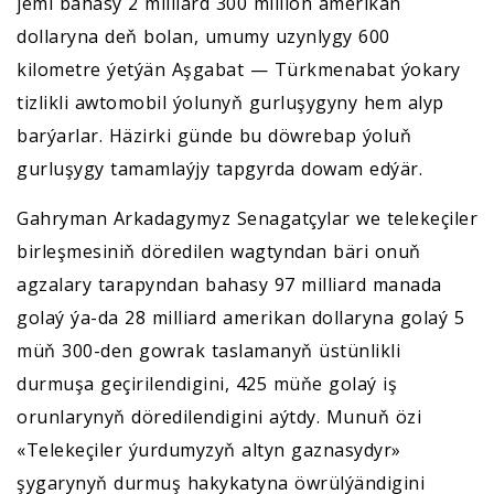
jemi bahasy 2 milliard 300 million amerikan
dollaryna deň bolan, umumy uzynlygy 600
kilometre ýetýän Aşgabat — Türkmenabat ýokary
tizlikli awtomobil ýolunyň gurluşygyny hem alyp
barýarlar. Häzirki günde bu döwrebap ýoluň
gurluşygy tamamlaýjy tapgyrda dowam edýär.
Gahryman Arkadagymyz Senagatçylar we telekeçiler
birleşmesiniň döredilen wagtyndan bäri onuň
agzalary tarapyndan bahasy 97 milliard manada
golaý ýa-da 28 milliard amerikan dollaryna golaý 5
müň 300-den gowrak taslamanyň üstünlikli
durmuşa geçirilendigini, 425 müňe golaý iş
orunlarynyň döredilendigini aýtdy. Munuň özi
«Telekeçiler ýurdumyzyň altyn gaznasydyr»
şygarynyň durmuş hakykatyna öwrülýändigini