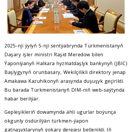
2025-nji ýylyň 5-nji sentýabrynda Türkmenistanyň
Daşary işler ministri Raşid Meredow bilen
Ýaponiýanyň Halkara hyzmatdaşlyk bankynyň (JBIC)
Başlygynyň orunbasary, Wekilçilikli direktory jenap
Amakawa Kazuhikonyň arasynda duşuşyk geçirildi.
Bu barada Türkmenistanyň DIM-niň web-saýtynda
habar berilýär.
Gepleşikleriň dowamynda ähli ugurlar boýunça
okgunly ösdürilýän türkmen-ýapon
gatnaşyklarynyň ýokary derejesi bellenildi. Iň