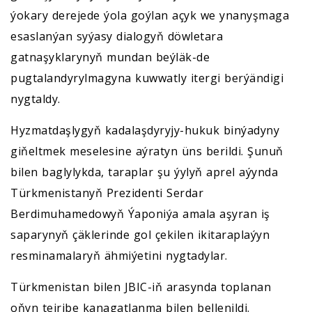
ýokary derejede ýola goýlan açyk we ynanyşmaga
esaslanýan syýasy dialogyň döwletara
gatnaşyklarynyň mundan beýläk-de
pugtalandyrylmagyna kuwwatly itergi berýändigi
nygtaldy.
Hyzmatdaşlygyň kadalaşdyryjy-hukuk binýadyny
giňeltmek meselesine aýratyn üns berildi. Şunuň
bilen baglylykda, taraplar şu ýylyň aprel aýynda
Türkmenistanyň Prezidenti Serdar
Berdimuhamedowyň Ýaponiýa amala aşyran iş
saparynyň çäklerinde gol çekilen ikitaraplaýyn
resminamalaryň ähmiýetini nygtadylar.
Türkmenistan bilen JBIC-iň arasynda toplanan
oňyn tejribe kanagatlanma bilen bellenildi.