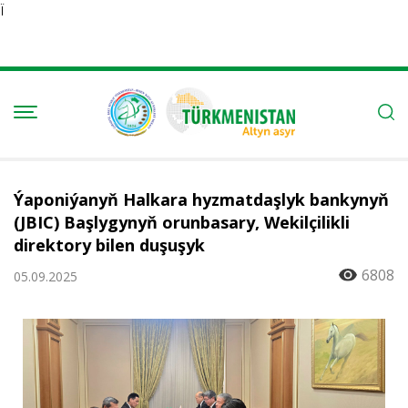
Ï
Ýaponiýanyň Halkara hyzmatdaşlyk bankynyň
(JBIC) Başlygynyň orunbasary, Wekilçilikli
direktory bilen duşuşyk
6808
05.09.2025