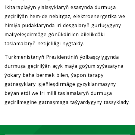
Ikitaraplaýyn ylalaşyklaryň esasynda durmuşa
geçirilýän hem-de nebitgaz, elektroenergetika we
himiýa pudaklarynda iri desgalaryň gurluşygyny
maliýeleşdirmäge gönükdirilen bilelikdäki
taslamalaryň netijeliligi nygtaldy.
Türkmenistanyň Prezidentiniň ýolbaşçylygynda
durmuşa geçirilýän açyk maýa goýum syýasatyna
ýokary baha bermek bilen, ýapon tarapy
gatnaşyklary işjeňleşdirmäge gyzyklanmasyny
beýan etdi we iri milli taslamalaryň durmuşa
geçirilmegine gatnaşmaga taýýardygyny tassyklady.