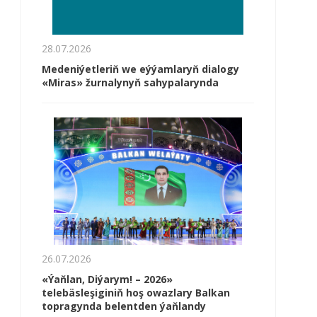
28.07.2026
Medeniýetleriň we eýýamlaryň dialogy
«Miras» žurnalynyň sahypalarynda
26.07.2026
«Ýaňlan, Diýarym! – 2026»
telebäsleşiginiň hoş owazlary Balkan
topragynda belentden ýaňlandy