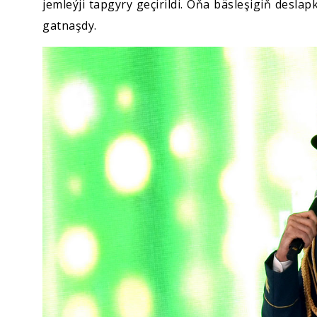
jemleýji tapgyry geçirildi. Oňa bäsleşigiň desla
gatnaşdy.