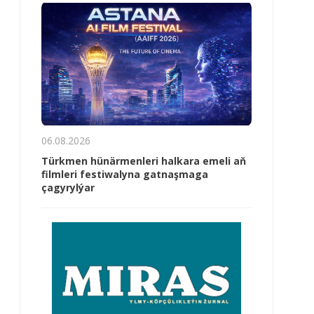
06.08.2026
Türkmen hünärmenleri halkara emeli aň
filmleri festiwalyna gatnaşmaga
çagyrylýar