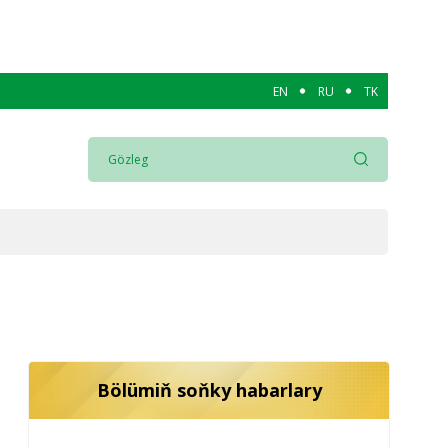
EN
RU
TK
Bölümiň soňky habarlary