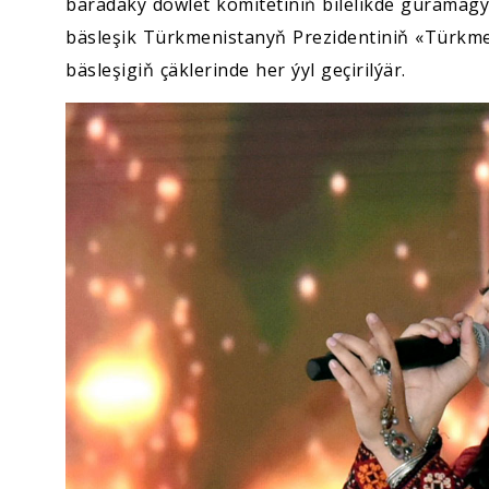
baradaky döwlet komitetiniň bilelikde guramag
bäsleşik Türkmenistanyň Prezidentiniň «Türkm
bäsleşigiň çäklerinde her ýyl geçirilýär.