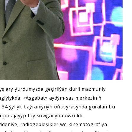
yşlary ýurdumyzda geçirilýän dürli mazmunly
aglylykda, «Aşgabat» aýdym-saz merkeziniň
 34 ýyllyk baýramynyň öňüsyrasynda guralan bu
 üçin ajaýyp toý sowgadyna öwrüldi.
ideniýe, radiogepleşikler we kinematografiýa