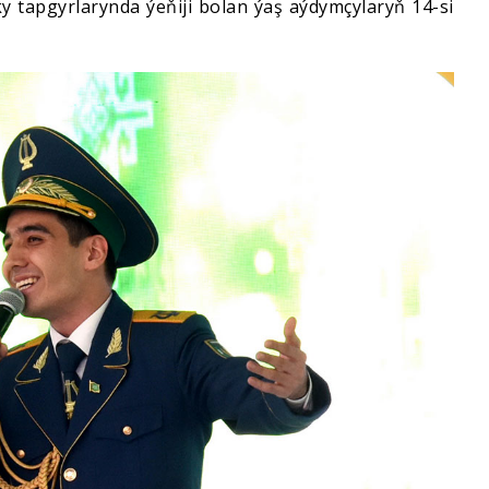
pky tapgyrlarynda ýeňiji bolan ýaş aýdymçylaryň 14-si