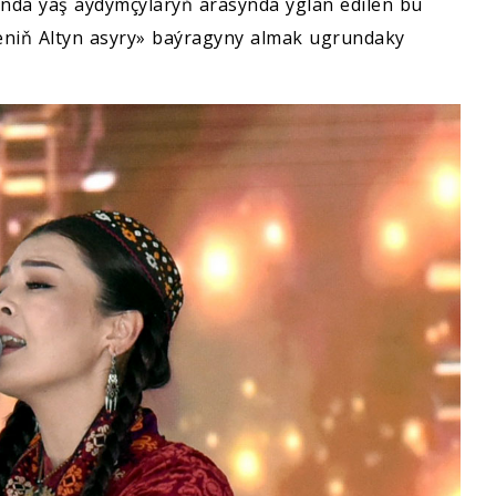
ynda ýaş aýdymçylaryň arasynda yglan edilen bu
eniň Altyn asyry» baýragyny almak ugrundaky