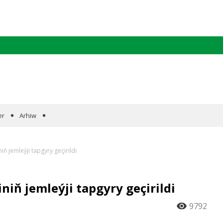
er
Arhiw
iň jemleýji tapgyry geçirildi
niň jemleýji tapgyry geçirildi
9792