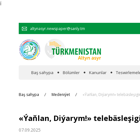
Ï
altynasyr.newspaper@sanly.tm
Baş sahypa
Bölümler
Kanunlar
Teswirlemel
Wakalaryň jümmişinde
Baş sahypa
Medeniýet
«Ýaňlan, Diýarym!» telebäsleşigin
Resmi
«Ýaňlan, Diýarym!» telebäsleşigi
Hyzmatdaşlyk
07.09.2025