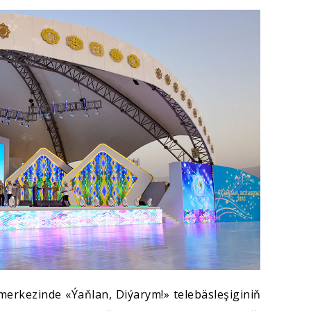
rkezinde «Ýaňlan, Diýarym!» telebäsleşiginiň