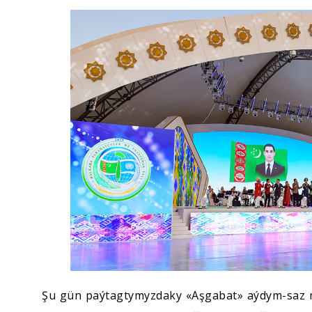
Ykdysadyýet
Jemgyýet
Medeniýet
Ylym
Sport
Şu gün paýtagtymyzdaky «Aşgabat» aýdym-saz me