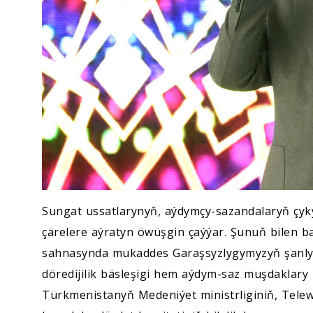
Sungat ussatlarynyň, aýdymçy-sazandalaryň çyk
çärelere aýratyn öwüşgin çaýýar. Şunuň bilen b
sahnasynda mukaddes Garaşsyzlygymyzyň şanly
döredijilik bäsleşigi hem aýdym-saz muşdaklary
Türkmenistanyň Medeniýet ministrliginiň, Telew