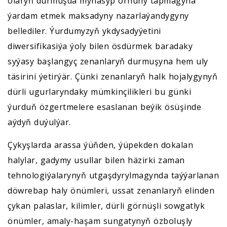
olaryň durmuşda mynasyp ornuny tapmagyna
ýardam etmek maksadyny nazarlaýandygyny
bellediler. Ýurdumyzyň ykdysadyýetini
diwersifikasiýa ýoly bilen ösdürmek baradaky
syýasy başlangyç zenanlaryň durmuşyna hem uly
täsirini ýetirýär. Çünki zenanlaryň halk hojalygynyň
dürli ugurlaryndaky mümkinçilikleri bu günki
ýurduň özgertmelere esaslanan beýik ösüşinde
aýdyň duýulýar.
Çykyşlarda arassa ýüňden, ýüpekden dokalan
halylar, gadymy usullar bilen häzirki zaman
tehnologiýalarynyň utgaşdyrylmagynda taýýarlanan
döwrebap haly önümleri, ussat zenanlaryň elinden
çykan palaslar, kilimler, dürli görnüşli sowgatlyk
önümler, amaly-haşam sungatynyň özboluşly