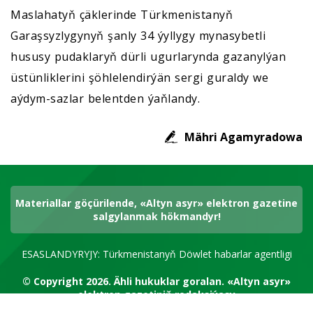
Maslahatyň çäklerinde Türkmenistanyň
Garaşsyzlygynyň şanly 34 ýyllygy mynasybetli
hususy pudaklaryň dürli ugurlarynda gazanylýan
üstünliklerini şöhlelendirýän sergi guraldy we
aýdym-sazlar belentden ýaňlandy.
Mähri Agamyradowa
Materiallar göçürilende, «Altyn asyr» elektron gazetine
salgylanmak hökmandyr!
ESASLANDYRYJY: Türkmenistanyň Döwlet habarlar agentligi
© Copyright 2026.
Ähli hukuklar goralan.
«Altyn asyr»
elektron gazetiniň redaksiýasy