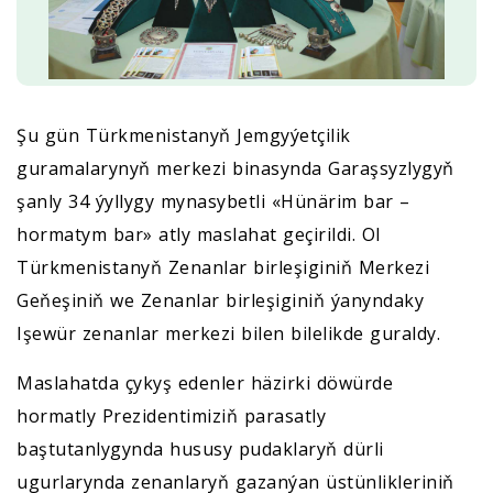
Şu gün Türkmenistanyň Jemgyýetçilik
guramalarynyň merkezi binasynda Garaşsyzlygyň
şanly 34 ýyllygy mynasybetli «Hünärim bar –
hormatym bar» atly maslahat geçirildi. Ol
Türkmenistanyň Zenanlar birleşiginiň Merkezi
Geňeşiniň we Zenanlar birleşiginiň ýanyndaky
Işewür zenanlar merkezi bilen bilelikde guraldy.
Maslahatda çykyş edenler häzirki döwürde
hormatly Prezidentimiziň parasatly
baştutanlygynda hususy pudaklaryň dürli
ugurlarynda zenanlaryň gazanýan üstünlikleriniň