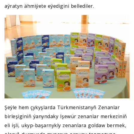
aýratyn ähmiýete eýedigini bellediler.
Şeýle hem çykyşlarda Türkmenistanyň Zenanlar
birleşiginiň ýanyndaky Işewür zenanlar merkeziniň
eli işli, ukyp-başarnykly zenanlara goldaw bermek,