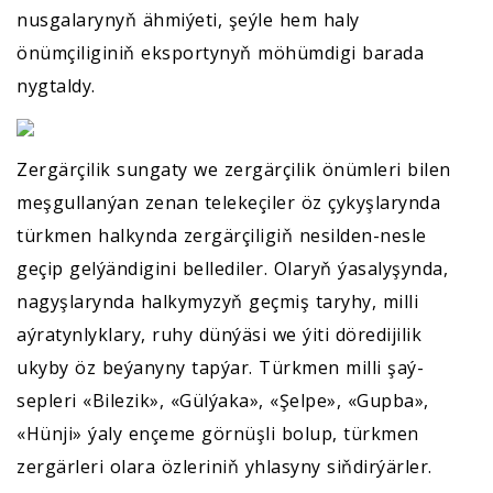
nusgalarynyň ähmiýeti, şeýle hem haly
önümçiliginiň eksportynyň möhümdigi barada
nygtaldy.
Zergärçilik sungaty we zergärçilik önümleri bilen
meşgullanýan zenan telekeçiler öz çykyşlarynda
türkmen halkynda zergärçiligiň nesilden-nesle
geçip gelýändigini bellediler. Olaryň ýasalyşynda,
nagyşlarynda halkymyzyň geçmiş taryhy, milli
aýratynlyklary, ruhy dünýäsi we ýiti döredijilik
ukyby öz beýanyny tapýar. Türkmen milli şaý-
sepleri «Bilezik», «Gülýaka», «Şelpe», «Gupba»,
«Hünji» ýaly ençeme görnüşli bolup, türkmen
zergärleri olara özleriniň yhlasyny siňdirýärler.