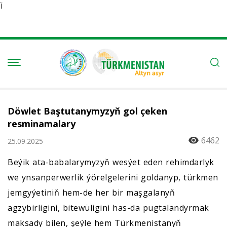
Ï
Döwlet Baştutanymyzyň gol çeken
resminamalary
6462
25.09.2025
Beýik ata-babalarymyzyň wesýet eden rehimdarlyk
we ynsanperwerlik ýörelgelerini goldanyp, türkmen
jemgyýetiniň hem-de her bir maşgalanyň
agzybirligini, bitewüligini has-da pugtalandyrmak
maksady bilen, şeýle hem Türkmenistanyň