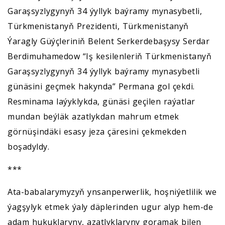
Garaşsyzlygynyň 34 ýyllyk baýramy mynasybetli,
Türkmenistanyň Prezidenti, Türkmenistanyň
Ýaragly Güýçleriniň Belent Serkerdebaşysy Serdar
Berdimuhamedow “Iş kesilenleriň Türkmenistanyň
Garaşsyzlygynyň 34 ýyllyk baýramy mynasybetli
günäsini geçmek hakynda” Permana gol çekdi.
Resminama laýyklykda, günäsi geçilen raýatlar
mundan beýläk azatlykdan mahrum etmek
görnüşindäki esasy jeza çäresini çekmekden
boşadyldy.
***
Ata-babalarymyzyň ynsanperwerlik, hoşniýetlilik we
ýagşylyk etmek ýaly däplerinden ugur alyp hem-de
adam hukuklaryny, azatlyklaryny goramak bilen