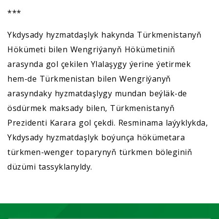
***
Ykdysady hyzmatdaşlyk hakynda Türkmenistanyň
Hökümeti bilen Wengriýanyň Hökümetiniň
arasynda gol çekilen Ylalaşygy ýerine ýetirmek
hem-de Türkmenistan bilen Wengriýanyň
arasyndaky hyzmatdaşlygy mundan beýläk-de
ösdürmek maksady bilen, Türkmenistanyň
Prezidenti Karara gol çekdi. Resminama laýyklykda,
Ykdysady hyzmatdaşlyk boýunça hökümetara
türkmen-wenger toparynyň türkmen böleginiň
düzümi tassyklanyldy.