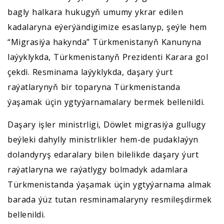
bagly halkara hukugyň umumy ykrar edilen
kadalaryna eýerýändigimize esaslanyp, şeýle hem
“Migrasiýa hakynda” Türkmenistanyň Kanunyna
laýyklykda, Türkmenistanyň Prezidenti Karara gol
çekdi. Resminama laýyklykda, daşary ýurt
raýatlarynyň bir toparyna Türkmenistanda
ýaşamak üçin ygtyýarnamalary bermek bellenildi.
Daşary işler ministrligi, Döwlet migrasiýa gullugy
beýleki dahylly ministrlikler hem-de pudaklaýyn
dolandyryş edaralary bilen bilelikde daşary ýurt
raýatlaryna we raýatlygy bolmadyk adamlara
Türkmenistanda ýaşamak üçin ygtyýarnama almak
barada ýüz tutan resminamalaryny resmileşdirmek
bellenildi.