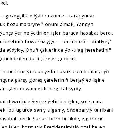
kdi.
äri gözegçilik edýän düzümleri tarapyndan
ukuk bozulmalarynyň öňüni almak, Ýangyn
unça ýerine ýetirilen işler barada hasabat berdi.
 hereketiniň howpsuzlygy — ömrümiziň rahatlygy”
ada aýdyldy. Onuň çäklerinde ýol-ulag hereketiniň
ükdirilen dürli çäreler geçirildi.
ler ministrine ýurdumyzda hukuk bozulmalarynyň
gyna garşy göreş çäreleriniň berjaý edilişine
an işleri dowam etdirmegi tabşyrdy.
t döwründe ýerine ýetirilen işler, şol sanda
mek, bu ugurda sanly ulgamy, öňdebaryjy tejribäni
sabat berdi. Şunuň bilen birlikde, işgärleriň
en işler, hormatly Prezidentimiziň ozal beren