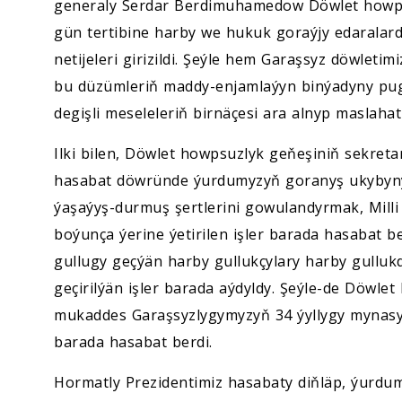
generaly Serdar Berdimuhamedow Döwlet howpsu
gün tertibine harby we hukuk goraýjy edaralard
netijeleri girizildi. Şeýle hem Garaşsyz döwlet
bu düzümleriň maddy-enjamlaýyn binýadyny pugt
degişli meseleleriň birnäçesi ara alnyp maslahat
Ilki bilen, Döwlet howpsuzlyk geňeşiniň sekret
hasabat döwründe ýurdumyzyň goranyş ukybyny 
ýaşaýyş-durmuş şertlerini gowulandyrmak, Mil
boýunça ýerine ýetirilen işler barada hasabat b
gullugy geçýän harby gullukçylary harby gull
geçirilýän işler barada aýdyldy. Şeýle-de Döwle
mukaddes Garaşsyzlygymyzyň 34 ýyllygy mynasybet
barada hasabat berdi.
Hormatly Prezidentimiz hasabaty diňläp, ýurdu