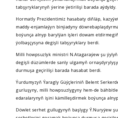
tabşyryklarynyň ýerine ýetirilişi barada aýdyldy.
Hormatly Prezidentimiz hasabaty diňläp, kazy
maddy-enjamlaýyn binýadyny döwrebaplaşdyrmak
boýunça alnyp barylýan işleri dowam etdirmegi
ýolbaşçysyna degişli tabşyryklary berdi.
Milli howpsuzlyk ministri N.Atagaraýew şu ýylyň
degişli düzümlerde sanly ulgamyň ornaşdyrylyş
durmuşa geçirilişi barada hasabat berdi.
Ýurdumyzyň Ýaragly Güýçleriniň Belent Serkerde
gurluşyny, milli howpsuzlygyny hem-de bähbitle
edaralarynyň işini kämilleşdirmek boýunça alnyp
Döwlet serhet gullugynyň başlygy Ý.Nuryýew 
serhetlerini goramak boýunça durmuşa geçirilen 