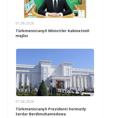
01.08.2026
Türkmenistanyň Ministrler Kabinetiniň
mejlisi
01.08.2026
Türkmenistanyň Prezidenti hormatly
Serdar Berdimuhamedowa