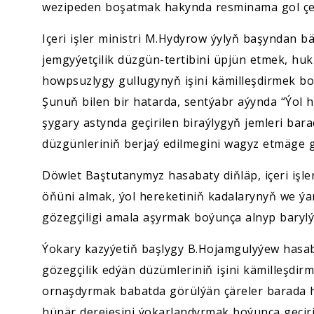
wezipeden boşatmak hakynda resminama gol çe
Içeri işler ministri M.Hydyrow ýylyň başyndan b
jemgyýetçilik düzgün-tertibini üpjün etmek, h
howpsuzlygy gullugynyň işini kämilleşdirmek boý
Şunuň bilen bir hatarda, sentýabr aýynda “Ýol
şygary astynda geçirilen biraýlygyň jemleri bar
düzgünleriniň berjaý edilmegini wagyz etmäge gön
Döwlet Baştutanymyz hasabaty diňläp, içeri iş
öňüni almak, ýol hereketiniň kadalarynyň we ýan
gözegçiligi amala aşyrmak boýunça alnyp barylý
Ýokary kazyýetiň başlygy B.Hojamgulyýew hasaba
gözegçilik edýän düzümleriniň işini kämilleşdir
ornaşdyrmak babatda görülýän çäreler barada ha
hünär derejesini ýokarlandyrmak boýunça geçiril