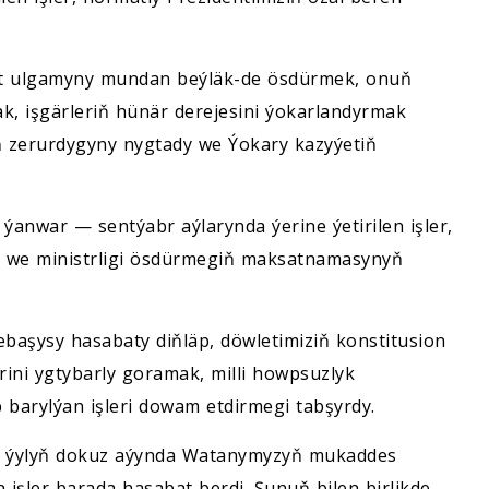
ýet ulgamyny mundan beýläk-de ösdürmek, onuň
, işgärleriň hünär derejesini ýokarlandyrmak
ň zerurdygyny nygtady we Ýokary kazyýetiň
 ýanwar — sentýabr aýlarynda ýerine ýetirilen işler,
y we ministrligi ösdürmegiň maksatnamasynyň
başysy hasabaty diňläp, döwletimiziň konstitusion
rini ygtybarly goramak, milli howpsuzlyk
 barylýan işleri dowam etdirmegi tabşyrdy.
şu ýylyň dokuz aýynda Watanymyzyň mukaddes
işler barada hasabat berdi. Şunuň bilen birlikde,