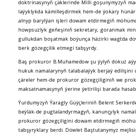
doktrinasynyň çäklerinde Milli goşunymyzyň m
laýyklykda kämilleşdirmek hem-de ýokary hünär 
alnyp barylýan işleri dowam etdirmegiň möhümd
howpsuzlyk geňeşiniň sekretary, goranmak mini
gullukdan boşatmak boýunça häzirki wagtda dow
berk gözegçilik etmegi tabşyrdy.
Baş prokuror B.Muhamedow şu ýylyň dokuz aýynda
hukuk namalarynyň talabalaýyk berjaý edilişini
çäreler hem-de prokuror gözegçiliginiň we pro
maksatnamasynyň ýerine ýetirilişi barada hasab
Ýurdumyzyň Ýaragly Güýçleriniň Belent Serker
beýläk-de pugtalandyrmagyň, kanunçylyk namal
prokuror gözegçiligini dowam etdirmegiň möhüm
tabşyryklary berdi. Döwlet Baştutanymyz mejli