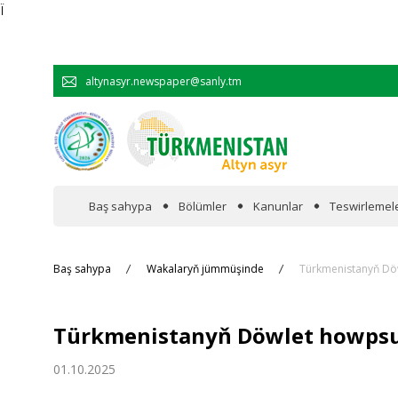
Ï
altynasyr.newspaper@sanly.tm
Baş sahypa
Bölümler
Kanunlar
Teswirlemel
Wakalaryň jümmişinde
Baş sahypa
Wakalaryň jümmüşinde
Türkmenistanyň Döw
Resmi
Türkmenistanyň Döwlet howpsuz
Hyzmatdaşlyk
01.10.2025