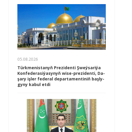
05.08.2026
Türk­me­nis­ta­nyň Prezidenti Şweý­sa­ri­ýa
Kon­fe­de­ra­si­ýa­sy­nyň wi­se-prezidenti, Da­
şa­ry iş­ler fe­de­ral de­par­ta­men­ti­niň baş­ly­
gy­ny ka­bul et­di