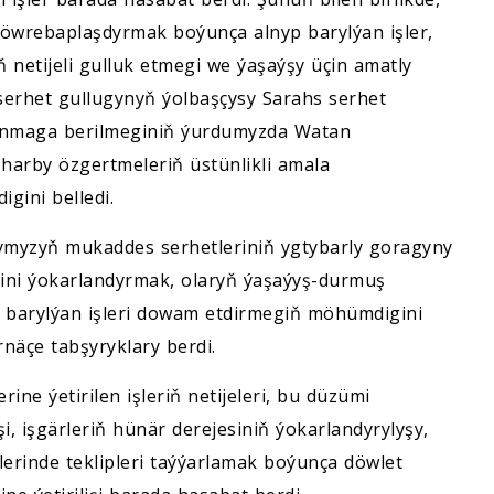
öwrebaplaşdyrmak boýunça alnyp barylýan işler,
 netijeli gulluk etmegi we ýaşaýşy üçin amatly
 serhet gullugynyň ýolbaşçysy Sarahs serhet
lanmaga berilmeginiň ýurdumyzda Watan
, harby özgertmeleriň üstünlikli amala
gini belledi.
ymyzyň mukaddes serhetleriniň ygtybarly goragyny
sini ýokarlandyrmak, olaryň ýaşaýyş-durmuş
 barylýan işleri dowam etdirmegiň möhümdigini
näçe tabşyryklary berdi.
ne ýetirilen işleriň netijeleri, bu düzümi
 işgärleriň hünär derejesiniň ýokarlandyrylyşy,
lerinde teklipleri taýýarlamak boýunça döwlet