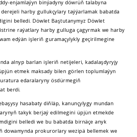
addy-enjamlaýyn binýadyny döwrüň talabyna
derejeli harby gullukçylary taýýarlamak babatda
igini belledi. Döwlet Baştutanymyz Döwlet
strine raýatlary harby gulluga çagyrmak we harby
am edýän işleriň guramaçylykly geçirilmegine
 alnyp barlan işleriň netijeleri, kadalaşdyryjy
 üpjün etmek maksady bilen görlen toplumlaýyn
kuratura edaralaryny ösdürmegiň
at berdi.
debaşysy hasabaty diňläp, kanunçylygy mundan
arynyň takyk berjaý edilmegini üpjün etmekde
digini belledi we bu babatda birnäçe anyk
siň dowamynda prokurorlary wezipä bellemek we