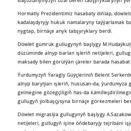
Baştutanymyzyň ozal beren tabşyryklarynyň ýerin
Hormatly Prezidentimiz hasabaty diňläp, döwlet
kadalaşdyryjy hukuk namalaryny taýýarlamak bab
nygtap, birnäçe anyk tabşyryklary berdi.
Döwlet gümrük gullugynyň başlygy M.Hudaýkul
düzüminde alnyp barlan işleriň netijeleri, gul
maksady bilen görülýän çäreler barada hasabat 
Ýurdumyzyň Ýaragly Güýçleriniň Belent Serkerd
alnyp barylýan işleriň, hususan-da, ýurdumyza ge
gelmegine gözegçiligiň has-da kämilleşdirilmeg
gullugyň ýolbaşçysyna birnäçe görkezmeleri ber
Döwlet migrasiýa gullugynyň başlygy A.Sazakow 
netijeleri, gullugyň işine öňdebaryjy tejribäni