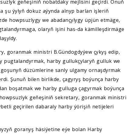
zlyk geňeşiniň nobatdaky mejlisini geçirdi. Onuň
a şu ýylyň dokuz aýynda alnyp barlan işleriň
imizde howpsuzlygy we abadançylygy üpjün etmäge,
alandyrmaga, olaryň işini has-da kämilleşdirmäge
laşyldy.
ary, goranmak ministri B.Gündogdyýew çykyş edip,
pugtalandyrmak, harby gullukçylaryň gulluk we
li goşunyň düzümlerine sanly ulgamy ornaşdyrmak
erdi. Şunuň bilen birlikde, çagyryş boýunça harby
ukdan boşatmak we harby gulluga çagyrmak boýunça
t howpsuzlyk geňeşiniň sekretary, goranmak ministri
li geçirilen dabaraly harby ýörişiň netijeleri
myzyň goranyş häsiýetine eýe bolan Harby