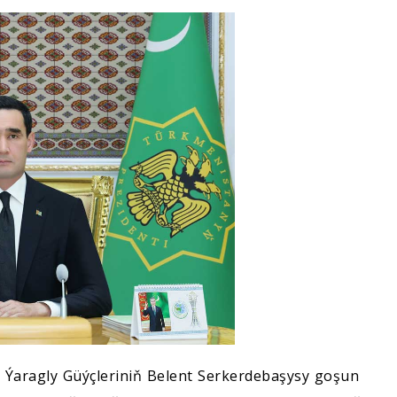
Ýaragly Güýçleriniň Belent Serkerdebaşysy goşun