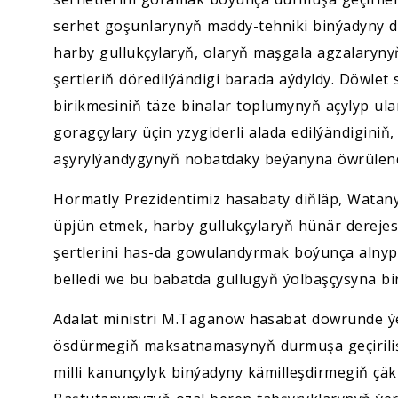
serhet goşunlarynyň maddy-tehniki binýadyny d
harby gullukçylaryň, olaryň maşgala agzalarynyň
şertleriň döredilýändigi barada aýdyldy. Döwlet
birikmesiniň täze binalar toplumynyň açylyp u
goragçylary üçin yzygiderli alada edilýändiginiň
aşyrylýandygynyň nobatdaky beýanyna öwrülendi
Hormatly Prezidentimiz hasabaty diňläp, Watan
üpjün etmek, harby gullukçylaryň hünär dereje
şertlerini has-da gowulandyrmak boýunça alnyp
belledi we bu babatda gullugyň ýolbaşçysyna bir
Adalat ministri M.Taganow hasabat döwründe ýeri
ösdürmegiň maksatnamasynyň durmuşa geçirilişi,
milli kanunçylyk binýadyny kämilleşdirmegiň çäk