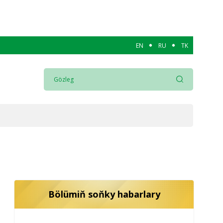
EN
RU
TK
Bölümiň soňky habarlary