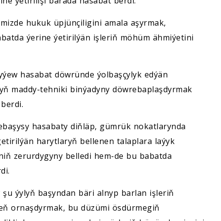
e ýetirilişi barada hasabat berdi.
imizde hukuk üpjünçiligini amala aşyrmak,
atda ýerine ýetirilýän işleriň möhüm ähmiýetini
yýew hasabat döwründe ýolbaşçylyk edýän
lugyň maddy-tehniki binýadyny döwrebaplaşdyrmak
berdi.
ebaşysy hasabaty diňläp, gümrük nokatlarynda
tirilýän harytlaryň bellenen talaplara laýyk
iniň zerurdygyny belledi hem-de bu babatda
di.
şu ýylyň başyndan bäri alnyp barlan işleriň
 işjeň ornaşdyrmak, bu düzümi ösdürmegiň