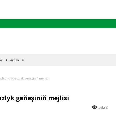
er
Arhiw
let howpsuzlyk geňeşiniň mejlisi
lyk geňeşiniň mejlisi
5822