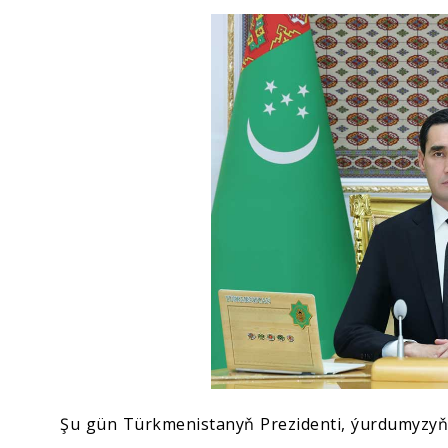
Ykdysadyýet
Jemgyýet
Medeniýet
Ylym
Sport
Şu gün Türkmenistanyň Prezidenti, ýurdumyzyň 