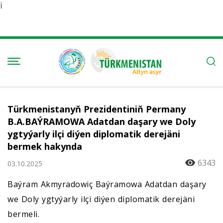
Ï
Türkmenistanyň Prezidentiniň Permany
B.A.BAÝRAMOWA Adatdan daşary we Doly
ygtyýarly ilçi diýen diplomatik derejäni
bermek hakynda
6343
03.10.2025
Baýram Akmyradowiç Baýramowa Adatdan daşary
we Doly ygtyýarly ilçi diýen diplomatik derejäni
bermeli.