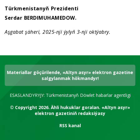
Türkmenistanyň Prezidenti
Serdar BERDIMUHAMEDOW.
Aşgabat şäheri, 2025-nji ýylyň 3-nji oktýabry.
Materiallar göçürilende, «Altyn asyr» elektron gazetine
salgylanmak hökmandyr!
ESASLANDYRYJY: Türkmenistanyň Döwlet habarlar agentligi
© Copyright 2026.
Ähli hukuklar goralan.
«Altyn asyr»
elektron gazetiniň redaksiýasy
RSS kanal