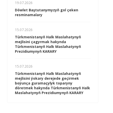
19.07.2026
Döwlet Baştutanymyzyň gol çeken
resminamalary
15.07.2026
Türkmenistanyň Halk Maslahatynyň
mejlisini çagyrmak hakynda
Türkmenistanyň Halk Maslahatynyň
Prezidiumynyň KARARY
15.07.2026
Türkmenistanyň Halk Maslahatynyň
mejlisini ýokary derejede geçirmek
boýunça guramaçylyk toparyny
döretmek hakynda Türkmenistanyň Halk
Maslahatynyň Prezidiumynyň KARARY