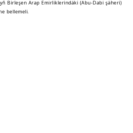
Birleşen Arap Emirliklerindäki (Abu-Dabi şäheri)
ne bellemeli.