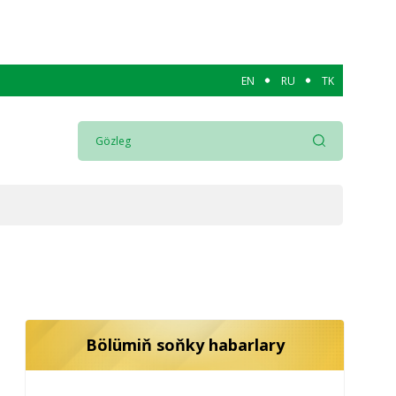
EN
RU
TK
Bölümiň soňky habarlary