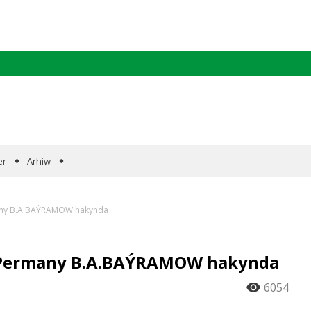
er
Arhiw
many B.A.BAÝRAMOW hakynda
ň Permany B.A.BAÝRAMOW hakynda
6054