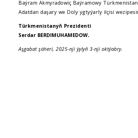
Ykdysadyýet
Baýram Akmyradowiç Baýramowy Türkmenistanyň 
Adatdan daşary we Doly ygtyýarly ilçisi wezipesi
Jemgyýet
Türkmenistanyň Prezidenti
Serdar BERDIMUHAMEDOW.
Medeniýet
Aşgabat şäheri, 2025-nji ýylyň 3-nji oktýabry.
Ylym
Sport