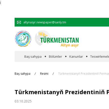
Ï
altynasyr.newspaper@sanly.tm
Baş sahypa
Bölümler
Kanunlar
Teswirlemel
Wakalaryň jümmişinde
Baş sahypa
Resmi
Türkmenistanyň Prezidentiniň Per
Resmi
Türkmenistanyň Prezidentini
Hyzmatdaşlyk
03.10.2025