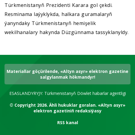
Türkmenistanyň Prezidenti Karara gol çekdi.
Resminama laýyklykda, halkara guramalaryň
ýanyndaky Türkmenistanyň hemişelik
wekilhanalary hakynda Düzgünnama tassyklanyldy.
Materiallar göçürilende, «Altyn asyr» elektron gazetine
salgylanmak hökmandyr!
ESASLANDYRYJY: Türkmenistanyň Döwlet habarlar agentligi
© Copyright 2026.
Ähli hukuklar goralan.
«Altyn asyr»
elektron gazetiniň redaksiýasy
RSS kanal