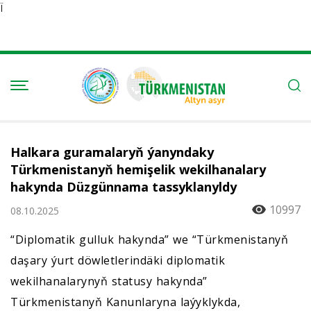
Ï
Halkara guramalaryň ýanyndaky
Türkmenistanyň hemişelik wekilhanalary
hakynda Düzgünnama tassyklanyldy
10997
08.10.2025
“Diplomatik gulluk hakynda” we “Türkmenistanyň
daşary ýurt döwletlerindäki diplomatik
wekilhanalarynyň statusy hakynda”
Türkmenistanyň Kanunlaryna laýyklykda,