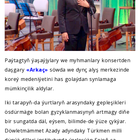
Paýtagtyň ýaşaýjylary we myhmanlary konsertden
daşgary
«Arkaç»
söwda we dynç alyş merkezinde
koreý medeniýetini has golaýdan synlamaga
mümkinçilik aldylar.
Iki tarapyň-da ýurtlaryň arasyndaky gepleşikleri
ösdürmäge bolan gyzyklanmasynyň artmagy diňe
bir sungatda däl, eýsem, bilimde-de ýüze çykýar.
Döwletmämmet Azady adyndaky Türkmen milli