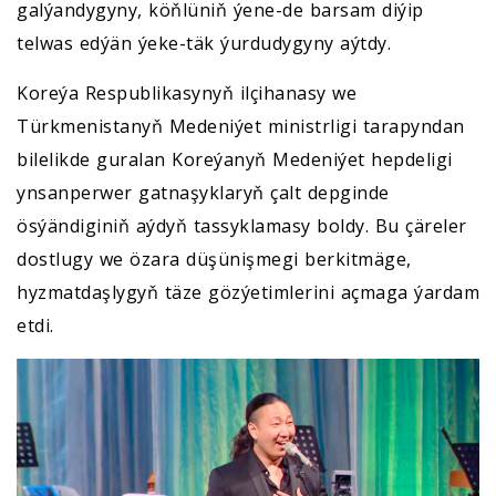
galýandygyny, köňlüniň ýene-de barsam diýip
telwas edýän ýeke-täk ýurdudygyny aýtdy.
Koreýa Respublikasynyň ilçihanasy we
Türkmenistanyň Medeniýet ministrligi tarapyndan
bilelikde guralan Koreýanyň Medeniýet hepdeligi
ynsanperwer gatnaşyklaryň çalt depginde
ösýändiginiň aýdyň tassyklamasy boldy. Bu çäreler
dostlugy we özara düşünişmegi berkitmäge,
hyzmatdaşlygyň täze gözýetimlerini açmaga ýardam
etdi.