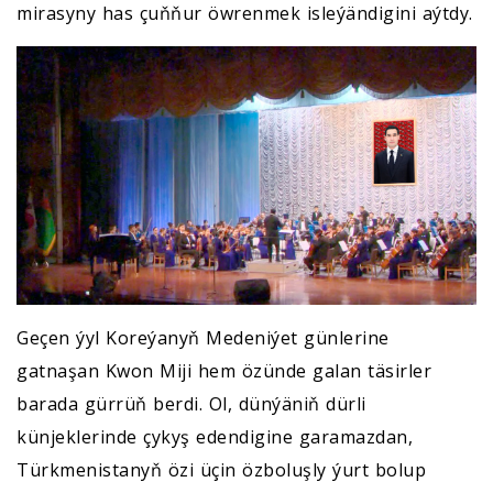
mirasyny has çuňňur öwrenmek isleýändigini aýtdy.
Geçen ýyl Koreýanyň Medeniýet günlerine
gatnaşan Kwon Miji hem özünde galan täsirler
barada gürrüň berdi. Ol, dünýäniň dürli
künjeklerinde çykyş edendigine garamazdan,
Türkmenistanyň özi üçin özboluşly ýurt bolup