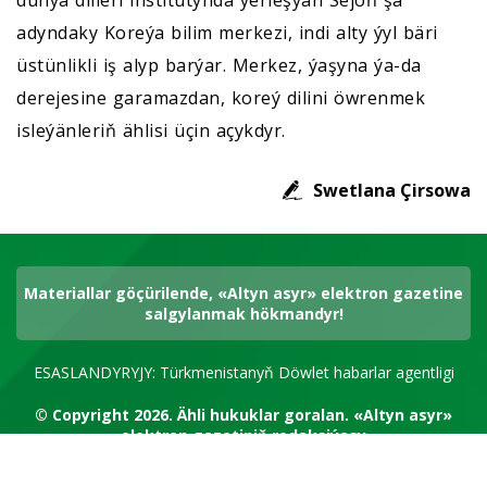
dünýä dilleri institutynda ýerleşýän Sejoň şa
adyndaky Koreýa bilim merkezi, indi alty ýyl bäri
üstünlikli iş alyp barýar. Merkez, ýaşyna ýa-da
derejesine garamazdan, koreý dilini öwrenmek
isleýänleriň ählisi üçin açykdyr.
Swetlana Çirsowa
Materiallar göçürilende, «Altyn asyr» elektron gazetine
salgylanmak hökmandyr!
ESASLANDYRYJY: Türkmenistanyň Döwlet habarlar agentligi
© Copyright 2026.
Ähli hukuklar goralan.
«Altyn asyr»
elektron gazetiniň redaksiýasy
RSS kanal