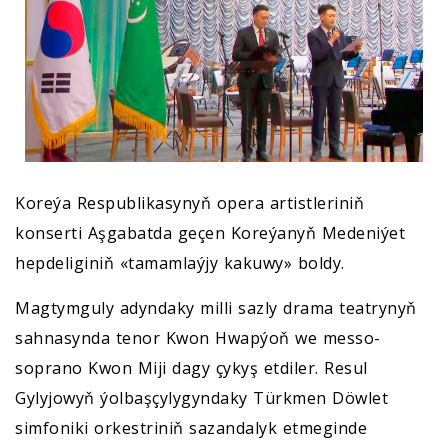
Koreýa Respublikasynyň opera artistleriniň
konserti Aşgabatda geçen Koreýanyň Medeniýet
hepdeliginiň «tamamlaýjy kakuwy» boldy.
Magtymguly adyndaky milli sazly drama teatrynyň
sahnasynda tenor Kwon Hwapýoň we messo-
soprano Kwon Miji dagy çykyş etdiler. Resul
Gylyjowyň ýolbaşçylygyndaky Türkmen Döwlet
simfoniki orkestriniň sazandalyk etmeginde