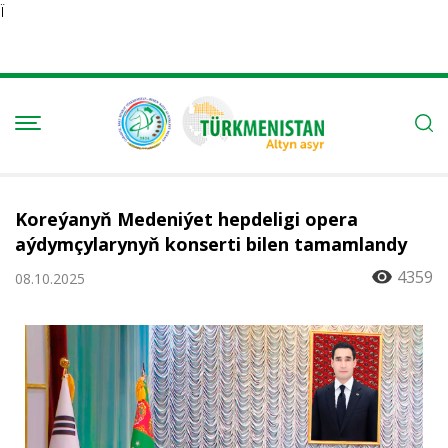
Ï
Koreýanyň Medeniýet hepdeligi opera
aýdymçylarynyň konserti bilen tamamlandy
4359
08.10.2025