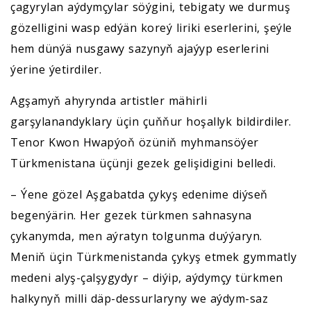
çagyrylan aýdymçylar söýgini, tebigaty we durmuş
gözelligini wasp edýän koreý liriki eserlerini, şeýle
hem dünýä nusgawy sazynyň ajaýyp eserlerini
ýerine ýetirdiler.
Agşamyň ahyrynda artistler mähirli
garşylanandyklary üçin çuňňur hoşallyk bildirdiler.
Tenor Kwon Hwapýoň özüniň myhmansöýer
Türkmenistana üçünji gezek gelişidigini belledi.
– Ýene gözel Aşgabatda çykyş edenime diýseň
begenýärin. Her gezek türkmen sahnasyna
çykanymda, men aýratyn tolgunma duýýaryn.
Meniň üçin Türkmenistanda çykyş etmek gymmatly
medeni alyş-çalşygydyr – diýip, aýdymçy türkmen
halkynyň milli däp-dessurlaryny we aýdym-saz