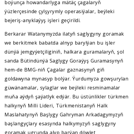
boýunça howandarlyga mätäç çagalaryň
ýüzlerçesinde çylşyrymly operasiýalar, beýleki
bejeriş-anyklaýyş işleri geçirildi.
Berkarar Watanymyzda ilatyň saglygyny goramak
we berkitmek babatda alnyp barylýan bu işler
dünýä jemgyýetçiliginiň, halkara guramalaryň, şol
sanda Bütindünýä Saglygy Goraýyş Guramasynyň
hem-de BMG-niň Çagalar gaznasynyň giň
goldawyna mynasyp bolýar. Ýurdumyza gowşurylan
güwänamalar, sylaglar we beýleki resminamalar
muňa aýdyň şaýatlyk edýär. Bu üstünlikler türkmen
halkynyň Milli Lideri, Türkmenistanyň Halk
Maslahatynyň Başlygy Gahryman Arkadagymyzyň
başlangyçlary esasynda halkymyzyň saglygyny
goramak ugrunda alyp barýan döwlet