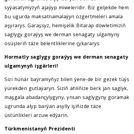
syýasatymyzyň ajaýyp miweleridir. Biz geljekde hem
bu ugurda maksatnamalaýyn özgertmeleri amala
aşyrarys. Garaşsyz, hemişelik Bitarap döwletimiziň
saglygy goraýyş we derman senagaty ulgamyny
ösüşleriň täze belentliklerine çykararys.
Hormatly saglygy goraýyş we derman senagaty
ulgamynyň işgärleri!
Sizi hünär baýramyňyz bilen ýene-de bir gezek tüýs
ýürekden gutlaýaryn. Siziň ähliňize berk jan saglyk,
maşgala abadançylygyny, ynsan saglygyny goramak
ugrunda alyp barýan asylly işiňizde täze
üstünlikleri arzuw edýärin.
Türkmenistanyň Prezidenti