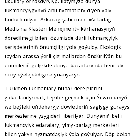
usullary ornaşdyrylyp, ilatymyza dünýä
lukmançylygynyň ähli hyzmatlary diýen ýaly
hödürlenilýär. Arkadag şäherinde «Arkadag
Medisina Klasteri Menejment» kärhanasynyň
döredilmegi bilen, özümizde dürli lukmançylyk
serişdeleriniň önümçiligi ýola goýuldy. Ekologik
taýdan arassa ýerli çig mallardan öndürilýän bu
önümleriň geljekde dünýä bazarlarynda hem uly
orny eýelejekdigine ynanýaryn.
Türkmen lukmanlary hünär derejelerini
ýokarlandyrmak, tejribe geçmek üçin Ýewropanyň
we beýleki öňdebaryjy döwletleriň saglygy goraýyş
merkezlerine yzygiderli iberilýär. Dünýäniň belli
lukmançylyk edaralary, ylmy-barlag merkezleri
bilen ýakyn hyzmatdaşlyk ýola goýulýar. Däp bolan