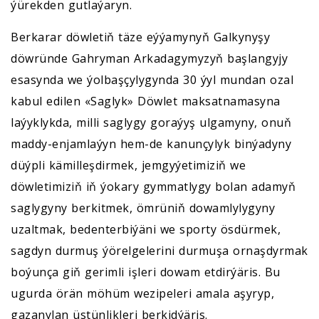
ýürekden gutlaýaryn.
Berkarar döwletiň täze eýýamynyň Galkynyşy
döwründe Gahryman Arkadagymyzyň başlangyjy
esasynda we ýolbaşçylygynda 30 ýyl mundan ozal
kabul edilen «Saglyk» Döwlet maksatnamasyna
laýyklykda, milli saglygy goraýyş ulgamyny, onuň
maddy-enjamlaýyn hem-de kanunçylyk binýadyny
düýpli kämilleşdirmek, jemgyýetimiziň we
döwletimiziň iň ýokary gymmatlygy bolan adamyň
saglygyny berkitmek, ömrüniň dowamlylygyny
uzaltmak, bedenterbiýäni we sporty ösdürmek,
sagdyn durmuş ýörelgelerini durmuşa ornaşdyrmak
boýunça giň gerimli işleri dowam etdirýäris. Bu
ugurda örän möhüm wezipeleri amala aşyryp,
gazanylan üstünlikleri berkidýäris.