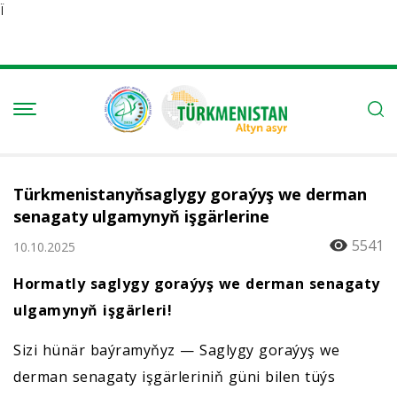
Ï
Türkmenistanyňsaglygy goraýyş we derman
senagaty ulgamynyň işgärlerine
5541
10.10.2025
Hormatly saglygy goraýyş we derman senagaty
ulgamynyň işgärleri!
Sizi hünär baýramyňyz — Saglygy goraýyş we
derman senagaty işgärleriniň güni bilen tüýs