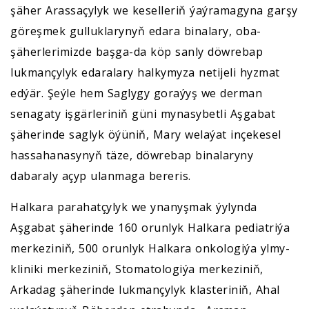
şäher Arassaçylyk we keselleriň ýaýramagyna garşy
göreşmek gulluklarynyň edara binalary, oba-
şäherlerimizde başga-da köp sanly döwrebap
lukmançylyk edaralary halkymyza netijeli hyzmat
edýär. Şeýle hem Saglygy goraýyş we derman
senagaty işgärleriniň güni mynasybetli Aşgabat
şäherinde saglyk öýüniň, Mary welaýat inçekesel
hassahanasynyň täze, döwrebap binalaryny
dabaraly açyp ulanmaga bereris.
Halkara parahatçylyk we ynanyşmak ýylynda
Aşgabat şäherinde 160 orunlyk Halkara pediatriýa
merkeziniň, 500 orunlyk Halkara onkologiýa ylmy-
kliniki merkeziniň, Stomatologiýa merkeziniň,
Arkadag şäherinde lukmançylyk klasteriniň, Ahal