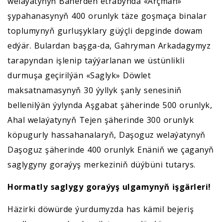
welaýatynyň Bäherden etrabynda «Arçman»
şypahanasynyň 400 orunlyk täze goşmaça binalar
toplumynyň gurluşyklary güýçli depginde dowam
edýär. Bulardan başga-da, Gahryman Arkadagymyz
tarapyndan işlenip taýýarlanan we üstünlikli
durmuşa geçirilýän «Saglyk» Döwlet
maksatnamasynyň 30 ýyllyk şanly senesiniň
bellenilýän ýylynda Aşgabat şäherinde 500 orunlyk,
Ahal welaýatynyň Tejen şäherinde 300 orunlyk
köpugurly hassahanalaryň, Daşoguz welaýatynyň
Daşoguz şäherinde 400 orunlyk Enäniň we çaganyň
saglygyny goraýyş merkeziniň düýbüni tutarys.
Hormatly saglygy goraýyş ulgamynyň işgärleri!
Häzirki döwürde ýurdumyzda has kämil bejeriş