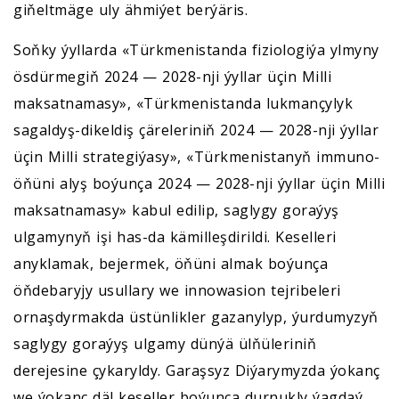
giňeltmäge uly ähmiýet berýäris.
Soňky ýyllarda «Türkmenistanda fiziologiýa ylmyny
ösdürmegiň 2024 — 2028-nji ýyllar üçin Milli
maksatnamasy», «Türkmenistanda lukmançylyk
sagaldyş-dikeldiş çäreleriniň 2024 — 2028-nji ýyllar
üçin Milli strategiýasy», «Türkmenistanyň immuno-
öňüni alyş boýunça 2024 — 2028-nji ýyllar üçin Milli
maksatnamasy» kabul edilip, saglygy goraýyş
ulgamynyň işi has-da kämilleşdirildi. Keselleri
anyklamak, bejermek, öňüni almak boýunça
öňdebaryjy usullary we innowasion tejribeleri
ornaşdyrmakda üstünlikler gazanylyp, ýurdumyzyň
saglygy goraýyş ulgamy dünýä ülňüleriniň
derejesine çykaryldy. Garaşsyz Diýarymyzda ýokanç
we ýokanç däl keseller boýunça durnukly ýagdaý