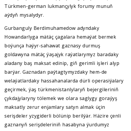
Türkmen-german lukmançylyk forumy munuň
aýdyň mysalydyr.
Gurbanguly Berdimuhamedow adyndaky
Howandarlyga mätäç çagalara hemaýat bermek
boýunça haýyr-sahawat gaznasy durmuş
goldawyna mätäç ýaşajyk raýatlarymyz baradaky
aladany baş maksat edinip, giň gerimli işleri alyp
barýar. Gaznadan paýtagtymyzdaky hem-de
welaýatlardaky hassahanalarda dürli operasiýalary
geçirmek, ýaş türkmenistanlylaryň bejergileriniň
çykdajylaryny tölemek we olara saglygy goraýyş
maksatly zerur enjamlary satyn almak üçin
serişdeler yzygiderli bölünip berilýär. Häzire çenli
gaznanyň serişdeleriniň hasabyna ýurdumyz