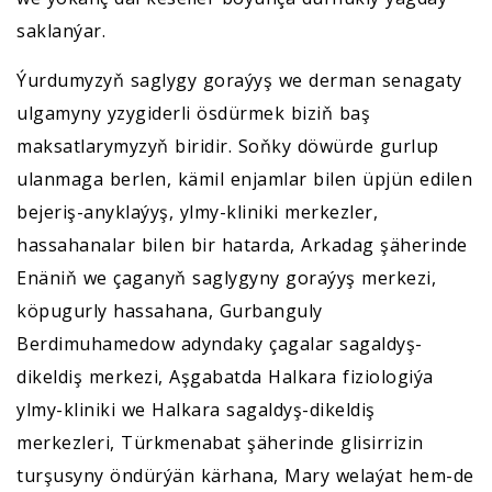
saklanýar.
Ýurdumyzyň saglygy goraýyş we derman senagaty
ulgamyny yzygiderli ösdürmek biziň baş
maksatlarymyzyň biridir. Soňky döwürde gurlup
ulanmaga berlen, kämil enjamlar bilen üpjün edilen
bejeriş-anyklaýyş, ylmy-kliniki merkezler,
hassahanalar bilen bir hatarda, Arkadag şäherinde
Enäniň we çaganyň saglygyny goraýyş merkezi,
köpugurly hassahana, Gurbanguly
Berdimuhamedow adyndaky çagalar sagaldyş-
dikeldiş merkezi, Aşgabatda Halkara fiziologiýa
ylmy-kliniki we Halkara sagaldyş-dikeldiş
merkezleri, Türkmenabat şäherinde glisirrizin
turşusyny öndürýän kärhana, Mary welaýat hem-de