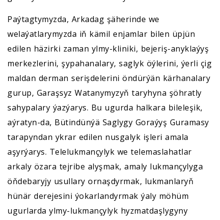
Paýtagtymyzda, Arkadag şäherinde we
welaýatlarymyzda iň kämil enjamlar bilen üpjün
edilen häzirki zaman ylmy-kliniki, bejeriş-anyklaýyş
merkezlerini, şypahanalary, saglyk öýlerini, ýerli çig
maldan derman serişdelerini öndürýän kärhanalary
gurup, Garaşsyz Watanymyzyň taryhyna şöhratly
sahypalary ýazýarys. Bu ugurda halkara bileleşik,
aýratyn-da, Bütindünýä Saglygy Goraýyş Guramasy
tarapyndan ykrar edilen nusgalyk işleri amala
aşyrýarys. Telelukmançylyk we telemaslahatlar
arkaly özara tejribe alyşmak, amaly lukmançylyga
öňdebaryjy usullary ornaşdyrmak, lukmanlaryň
hünär derejesini ýokarlandyrmak ýaly möhüm
ugurlarda ylmy-lukmançylyk hyzmatdaşlygyny