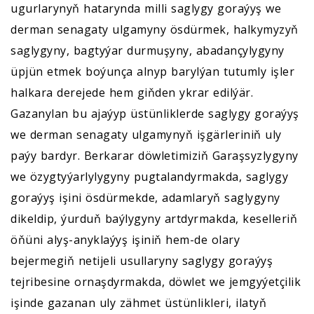
ugurlarynyň hatarynda milli saglygy goraýyş we
derman senagaty ulgamyny ösdürmek, halkymyzyň
saglygyny, bagtyýar durmuşyny, abadançylygyny
üpjün etmek boýunça alnyp barylýan tutumly işler
halkara derejede hem giňden ykrar edilýär.
Gazanylan bu ajaýyp üstünliklerde saglygy goraýyş
we derman senagaty ulgamynyň işgärleriniň uly
paýy bardyr. Berkarar döwletimiziň Garaşsyzlygyny
we özygtyýarlylygyny pugtalandyrmakda, saglygy
goraýyş işini ösdürmekde, adamlaryň saglygyny
dikeldip, ýurduň baýlygyny artdyrmakda, keselleriň
öňüni alyş-anyklaýyş işiniň hem-de olary
bejermegiň netijeli usullaryny saglygy goraýyş
tejribesine ornaşdyrmakda, döwlet we jemgyýetçilik
işinde gazanan uly zähmet üstünlikleri, ilatyň