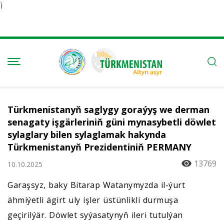
Ï
Türkmenistanyň saglygy goraýyş we derman
senagaty işgärleriniň güni mynasybetli döwlet
sylaglary bilen sylaglamak hakynda
Türkmenistanyň Prezidentiniň PERMANY
13769
10.10.2025
Garaşsyz, baky Bitarap Watanymyzda il-ýurt
ähmiýetli ägirt uly işler üstünlikli durmuşa
geçirilýär. Döwlet syýasatynyň ileri tutulýan