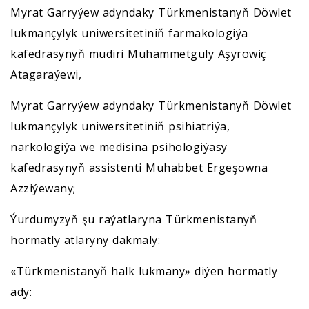
Myrat Garryýew adyndaky Türkmenistanyň Döwlet
lukmançylyk uniwersitetiniň farmakologiýa
kafedrasynyň müdiri Muhammetguly Aşyrowiç
Atagaraýewi,
Myrat Garryýew adyndaky Türkmenistanyň Döwlet
lukmançylyk uniwersitetiniň psihiatriýa,
narkologiýa we medisina psihologiýasy
kafedrasynyň assistenti Muhabbet Ergeşowna
Azziýewany;
Ýurdumyzyň şu raýatlaryna Türkmenistanyň
hormatly atlaryny dakmaly:
«Türkmenistanyň halk lukmany» diýen hormatly
ady: