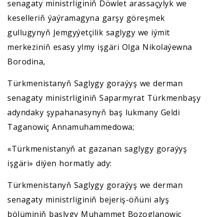
senagaty ministrliginiň Döwlet arassaçylyk we
keselleriň ýaýramagyna garşy göreşmek
gullugynyň Jemgyýetçilik saglygy we iýmit
merkeziniň esasy ylmy işgäri Olga Nikolaýewna
Borodina,
Türkmenistanyň Saglygy goraýyş we derman
senagaty ministrliginiň Saparmyrat Türkmenbaşy
adyndaky şypahanasynyň baş lukmany Geldi
Taganowiç Annamuhammedowa;
«Türkmenistanyň at gazanan saglygy goraýyş
işgäri» diýen hormatly ady:
Türkmenistanyň Saglygy goraýyş we derman
senagaty ministrliginiň bejeriş-öňüni alyş
bölüminiň başlygy Muhammet Bozoglanowiç