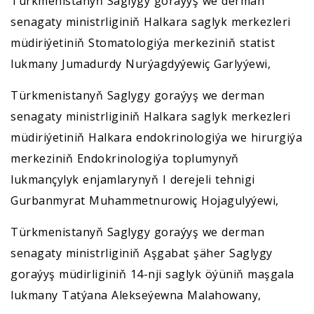
Türkmenistanyň Saglygy goraýyş we derman
senagaty ministrliginiň Halkara saglyk merkezleri
müdiriýetiniň Stomatologiýa merkeziniň statist
lukmany Jumadurdy Nurýagdyýewiç Garlyýewi,
Türkmenistanyň Saglygy goraýyş we derman
senagaty ministrliginiň Halkara saglyk merkezleri
müdiriýetiniň Halkara endokrinologiýa we hirurgiýa
merkeziniň Endokrinologiýa toplumynyň
lukmançylyk enjamlarynyň I derejeli tehnigi
Gurbanmyrat Muhammetnurowiç Hojagulyýewi,
Türkmenistanyň Saglygy goraýyş we derman
senagaty ministrliginiň Aşgabat şäher Saglygy
goraýyş müdirliginiň 14-nji saglyk öýüniň maşgala
lukmany Tatýana Alekseýewna Malahowany,