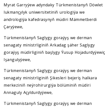
Myrat Garryýew adyndaky Türkmenistanyň Döwlet
lukmançylyk uniwersitetiniň urologiýa we
andrologiýa kafedrasynyň müdiri Mämmetberdi
Çaryýewe,
Türkmenistanyň Saglygy goraýyş we derman
senagaty ministrliginiň Arkadag şäher Saglygy
goraýyş müdirliginiň başlygy Ýusup Hojadurdyýewiç
Işangulyýewe,
Türkmenistanyň Saglygy goraýyş we derman
senagaty ministrliginiň Şikesleri bejeriş halkara
merkeziniň neýrohirurgiýa bölüminiň müdiri
Annaguly Açyldurdyýewe,
Türkmenistanyň Saglygy goraýyş we derman