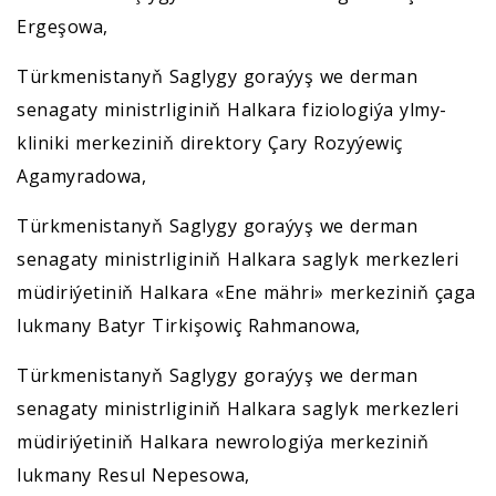
Ergeşowa,
Türkmenistanyň Saglygy goraýyş we derman
senagaty ministrliginiň Halkara fiziologiýa ylmy-
kliniki merkeziniň direktory Çary Rozyýewiç
Agamyradowa,
Türkmenistanyň Saglygy goraýyş we derman
senagaty ministrliginiň Halkara saglyk merkezleri
müdiriýetiniň Halkara «Ene mähri» merkeziniň çaga
lukmany Batyr Tirkişowiç Rahmanowa,
Türkmenistanyň Saglygy goraýyş we derman
senagaty ministrliginiň Halkara saglyk merkezleri
müdiriýetiniň Halkara newrologiýa merkeziniň
lukmany Resul Nepesowa,