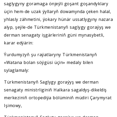
saglygyny goramaga önjeýli goşant goşandyklary
üçin hem-de uzak ýyllaryň dowamynda çeken halal,
yhlasly zähmetini, ýokary hünär ussatlygyny nazara
alyp, şeýle-de Türkmenistanyň saglygy goraýyş we
derman senagaty işgärleriniň güni mynasybetli,
karar edýärin:
Ýurdumyzyň şu raýatlaryny Türkmenistanyň
«Watana bolan söýgüsi üçin» medaly bilen
sylaglamaly:
Türkmenistanyň Saglygy goraýyş we derman
senagaty ministrliginiň Halkara sagaldyş-dikeldiş
merkeziniň ortopediýa bölüminiň müdiri Çarymyrat
Işimowy,